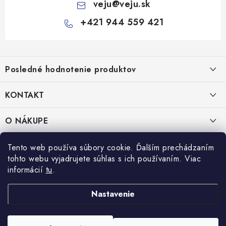
veju
@
veju.sk
+421 944 559 421
Z
á
Posledné hodnotenie produktov
p
ä
KONTAKT
t
Miska na šalát 250ml FATRA 50ks
i
VEJU s.r.o.
O NÁKUPE
Janka Kráľa 1059/82
e
Nitra 94901
O nás
IČO: 54577161
PRÁVNE INFORMÁCIE
Tento web používa súbory cookie. Ďalším prechádzaním
IČ DPH: SK2121721426
tohto webu vyjadrujete súhlas s ich používaním. Viac
Kontakty
Obchodné podmienky
informácií
tu
.
TEL:
+421 944 559 421
Doprava a platba
Ochrana osobných údajov
MAIL:
veju@veju.sk
Nastavenie
Odstúpenie od zmluvy
Reklamácie