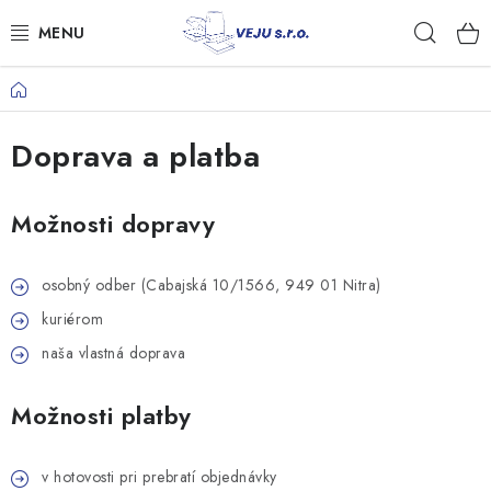
Prejsť
Hľad
na
obsah
Domov
TAŠKY A VRECKÁ
Doprava a platba
FÓLIE, PAPIER, RUKAVICE
JEDNORÁZOVÝ RIAD
Možnosti dopravy
OBALY NA JEDLO
osobný odber (Cabajská 10/1566, 949 01 Nitra)
kuriérom
VRECIA NA ODPAD, HYGIENA
naša vlastná doprava
PÁSKY A DOPLNKY
Možnosti platby
Kontakty
Doprava a platba
v hotovosti pri prebratí objednávky