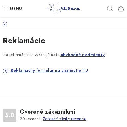
Prejsť
Hľad
na
obsah
Domov
TAŠKY A VRECKÁ
Reklamácie
FÓLIE, PAPIER, RUKAVICE
JEDNORÁZOVÝ RIAD
Na reklamácie sa vzťahujú naše
obchodné podmienky
.
OBALY NA JEDLO
Reklamačný formulár na stiahnutie TU
VRECIA NA ODPAD, HYGIENA
PÁSKY A DOPLNKY
Overené zákazníkmi
Kontakty
Doprava a platba
5.0
20
recenzií.
Zobraziť všetky recenzie