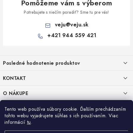
Pomôžeme vám s výberom
Potrebujete s niečím poradiť? Sme tu pre vás!
veju
@
veju.sk
+421 944 559 421
Z
á
Posledné hodnotenie produktov
p
ä
KONTAKT
t
Miska na šalát 250ml FATRA 50ks
i
VEJU s.r.o.
O NÁKUPE
Janka Kráľa 1059/82
e
Nitra 94901
O nás
IČO: 54577161
PRÁVNE INFORMÁCIE
Tento web používa súbory cookie. Ďalším prechádzaním
IČ DPH: SK2121721426
tohto webu vyjadrujete súhlas s ich používaním. Viac
Kontakty
Obchodné podmienky
informácií
tu
.
TEL:
+421 944 559 421
Doprava a platba
Ochrana osobných údajov
MAIL:
veju@veju.sk