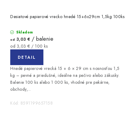
Desiatové papierové vrecko hnedé 15+6x29cm 1,5kg 100ks
Skladom
/ balenie
3,03 €
od
Jednotková
od 3,03 € / 100 ks
cena:
DETAIL
Hnedé papierové vrecká 15 + 6 × 29 cm s nosnosťou 1,5
kg – pevné a priedušné, ideálne na pečivo alebo zákusky.
Balenie 100 ks alebo 1 000 ks, vhodné pre pekárne,
obchody,...
Kód:
8591199657158