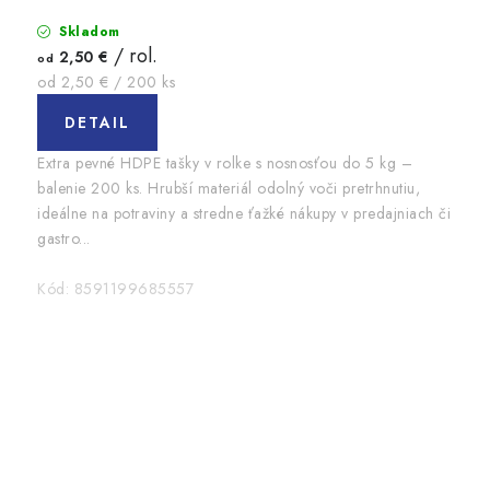
Skladom
/ rol.
2,50 €
od
Jednotková
od 2,50 € / 200 ks
cena:
DETAIL
Extra pevné HDPE tašky v rolke s nosnosťou do 5 kg –
balenie 200 ks. Hrubší materiál odolný voči pretrhnutiu,
ideálne na potraviny a stredne ťažké nákupy v predajniach či
gastro...
Kód:
8591199685557