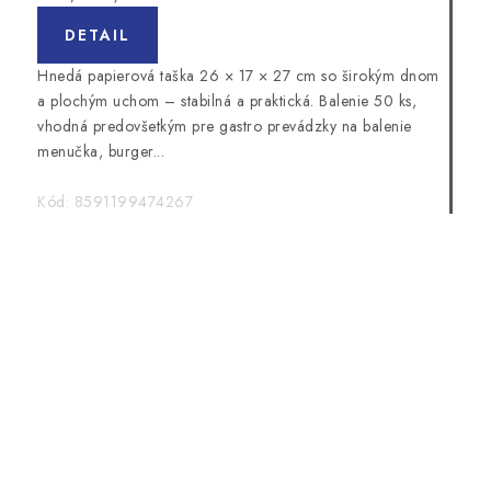
cena:
DETAIL
Hnedá papierová taška 26 × 17 × 27 cm so širokým dnom
a plochým uchom – stabilná a praktická. Balenie 50 ks,
vhodná predovšetkým pre gastro prevádzky na balenie
menučka, burger...
Kód:
8591199474267