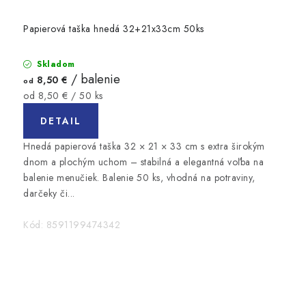
Papierová taška hnedá 32+21x33cm 50ks
Skladom
/ balenie
8,50 €
od
Jednotková
od 8,50 € / 50 ks
cena:
DETAIL
Hnedá papierová taška 32 × 21 × 33 cm s extra širokým
dnom a plochým uchom – stabilná a elegantná voľba na
balenie menučiek. Balenie 50 ks, vhodná na potraviny,
darčeky či...
Kód:
8591199474342