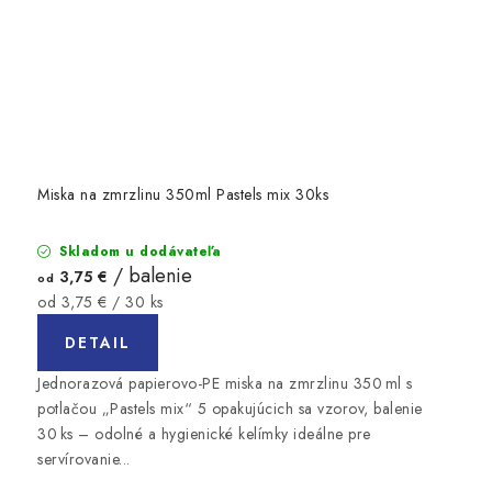
Miska na zmrzlinu 350ml Pastels mix 30ks
Skladom u dodávateľa
/ balenie
3,75 €
od
Jednotková
od 3,75 € / 30 ks
cena:
DETAIL
Jednorazová papierovo-PE miska na zmrzlinu 350 ml s
potlačou „Pastels mix“ 5 opakujúcich sa vzorov, balenie
30 ks – odolné a hygienické kelímky ideálne pre
servírovanie...