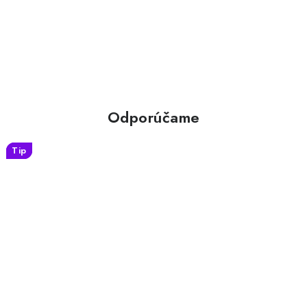
Odporúčame
Tip
Tip
Tip