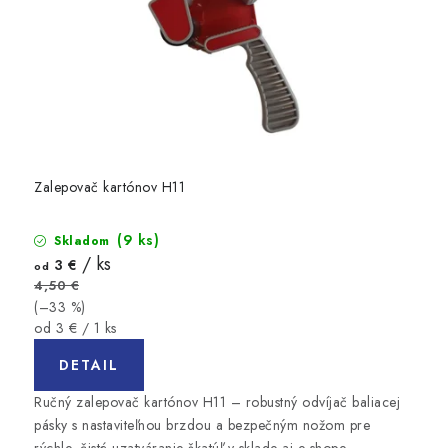
Zalepovač kartónov H11
(9 ks)
Skladom
/ ks
3 €
od
4,50 €
(–33 %)
Jednotková
od 3 € / 1 ks
cena:
DETAIL
Ručný zalepovač kartónov H11 – robustný odvíjač baliacej
pásky s nastaviteľnou brzdou a bezpečným nožom pre