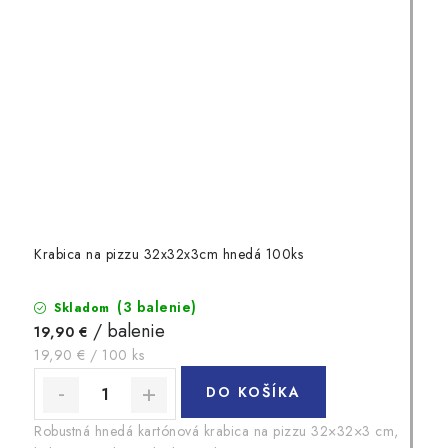
Krabica na pizzu 32x32x3cm hnedá 100ks
(3 balenie)
Skladom
/ balenie
19,90 €
Jednotková
19,90 € / 100 ks
cena:
DO KOŠÍKA
Robustná hnedá kartónová krabica na pizzu 32×32×3 cm,