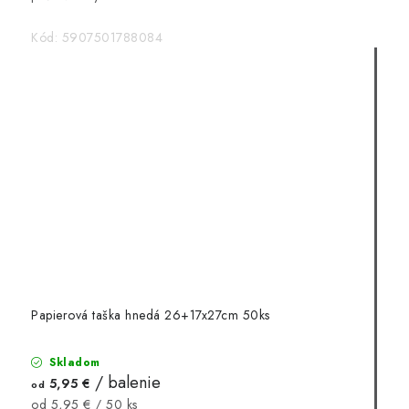
Kód:
5907501788084
Papierová taška hnedá 26+17x27cm 50ks
Skladom
/ balenie
5,95 €
od
Jednotková
od 5,95 € / 50 ks