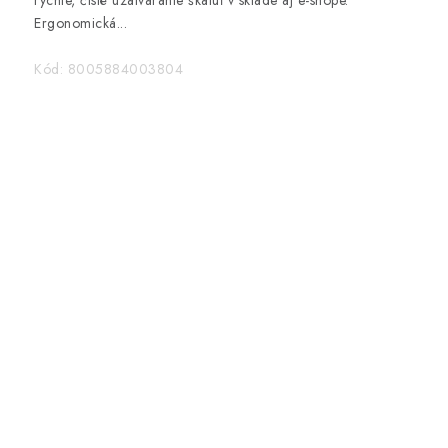
rýchle, čisté uzatváranie škatúľ v sklade aj e-shope.
Ergonomická...
Kód:
8005884003804