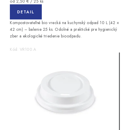
Jednotková
od 2,50 € / 25 ks
cena:
DETAIL
Kompostovateľné bio vrecká na kuchynský odpad 10 L (42 ×
42 cm) – balenie 25 ks. Odolné a praktické pre hygienický
zber a ekologické triedenie bioodpadu.
Kód:
VR100.A