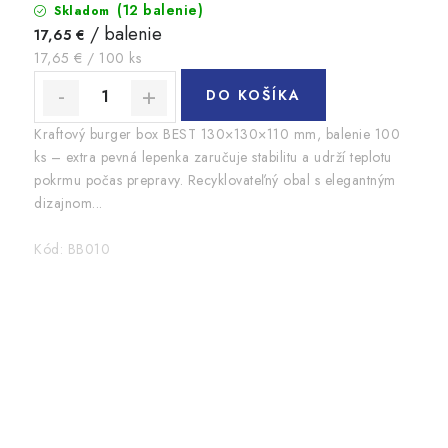
(12 balenie)
Skladom
/ balenie
17,65 €
Jednotková
17,65 € / 100 ks
cena:
DO KOŠÍKA
Kraftový burger box BEST 130×130×110 mm, balenie 100
ks – extra pevná lepenka zaručuje stabilitu a udrží teplotu
pokrmu počas prepravy. Recyklovateľný obal s elegantným
dizajnom...
Kód:
BB010