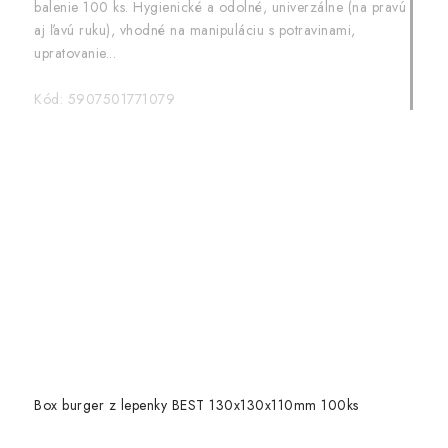
balenie 100 ks. Hygienické a odolné, univerzálne (na pravú
aj ľavú ruku), vhodné na manipuláciu s potravinami,
upratovanie...
Kód:
5907501771079
Box burger z lepenky BEST 130x130x110mm 100ks