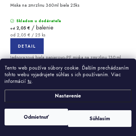
Miska na zmrzlinu 360ml biela 25ks
Skladom u dodávateľa
/ balenie
2,05 €
od
Jednotková
od 2,05 € / 25 ks
cena:
DETAIL
Jednorazová biela papierovo‑PE miska na zmrzlinu 130 ml
– balenie 25 ks, odolná proti vlhkosti a mastnote, ideálna na
Tento web používa súbory cookie. Ďalším prechádzaním
servírovanie zmrzliny, dezertov, šalátov alebo polievok.
tohto webu vyjadrujete súhlas s ich používaním. Viac
informácií
tu
.
Kód:
8290/25
Nastavenie
Odmietnuť
Súhlasím