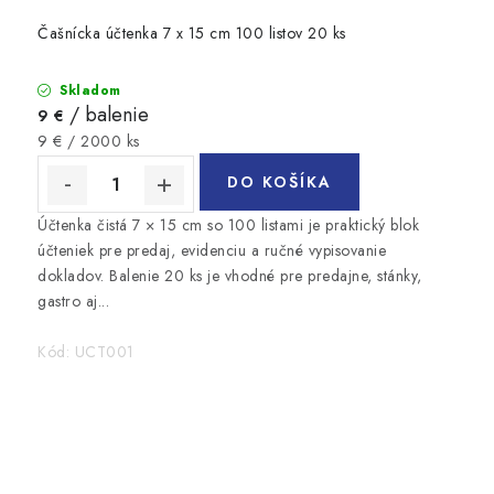
Čašnícka účtenka 7 x 15 cm 100 listov 20 ks
Skladom
/ balenie
9 €
Jednotková
9 € / 2000 ks
cena:
DO KOŠÍKA
Účtenka čistá 7 × 15 cm so 100 listami je praktický blok
účteniek pre predaj, evidenciu a ručné vypisovanie
dokladov. Balenie 20 ks je vhodné pre predajne, stánky,
gastro aj...
Kód:
UCT001