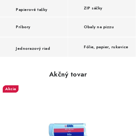
ZIP sáčky
Papierové tašky
Príbory
Obaly na pizzu
Fólie, papier, rukavice
Jednorazový riad
Akčný tovar
Akcia
Akcia
Akcia
Akcia