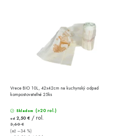
Vrece BIO 10L, 42x42cm na kuchynský odpad
kompostovateľné 25ks
(>20 rol.)
Skladom
/ rol.
2,50 €
od
3,60 €
(až –34 %)