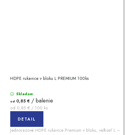
HDPE rukavice v bloku L PREMIUM 100ks
Skladom
/ balenie
0,85 €
od
Jednotková
od 0,85 € / 100 ks
cena:
DETAIL
Jednorazové HDPE rukavice Premium v bloku, veľkosť L –