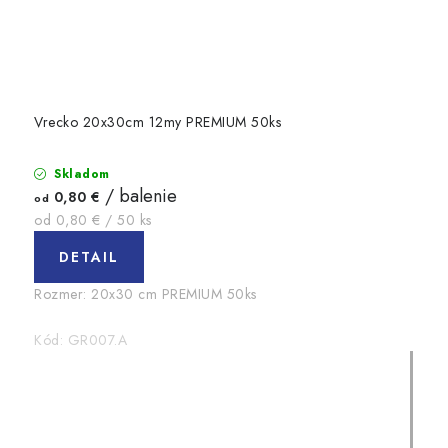
Vrecko 20x30cm 12my PREMIUM 50ks
Skladom
/ balenie
0,80 €
od
Jednotková
od 0,80 € / 50 ks
cena:
DETAIL
Rozmer: 20x30 cm PREMIUM 50ks
Kód:
GR007.A