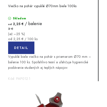
Viečko na pohár vypuklé Ø70mm biele 100ks
Skladom
/ balenie
2,25 €
od
3 €
(až –25 %)
Jednotková
od 2,25 € / 100 ks
cena:
DETAIL
Vypuklé biele viečko na pohár s priemerom Ø70 mm –
balenie 100 ks. Spoľahlivo tesní a uľahčuje hygienické
podávanie studených aj teplých nápojov.
Kód:
PAP012.1