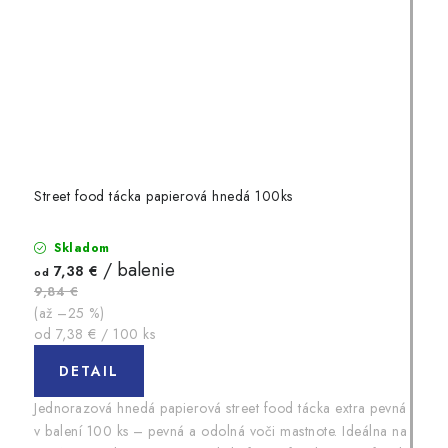
Street food tácka papierová hnedá 100ks
Skladom
/ balenie
7,38 €
od
9,84 €
(až –25 %)
Jednotková
od 7,38 € / 100 ks
cena:
DETAIL
Jednorazová hnedá papierová street food tácka extra pevná
v balení 100 ks – pevná a odolná voči mastnote. Ideálna na