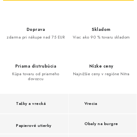
o
o
b
a
Doprava
Skladom
zdarma pri nákupe nad 75 EUR
Viac ako 90 % tovaru skladom
l
y
Priama distrubúcia
Nízke ceny
Kúpa tovaru od priameho
Najnižšie ceny v regióne Nitra
dovozcu
Tašky a vrecká
Vrecia
Obaly na burgre
Papierové utierky