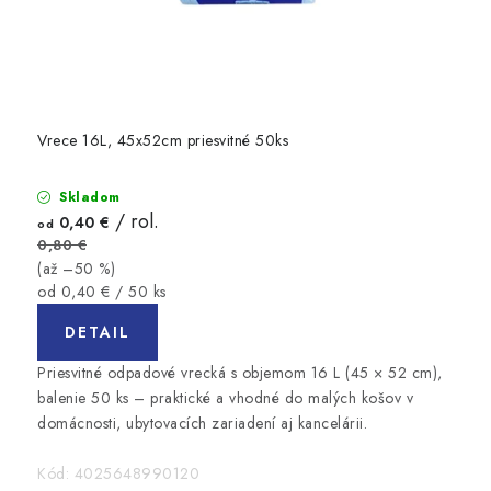
Vrece 16L, 45x52cm priesvitné 50ks
Skladom
/ rol.
0,40 €
od
0,80 €
(až –50 %)
Jednotková
od 0,40 € / 50 ks
cena:
DETAIL
Priesvitné odpadové vrecká s objemom 16 L (45 × 52 cm),
balenie 50 ks – praktické a vhodné do malých košov v
domácnosti, ubytovacích zariadení aj kancelárii.
Kód:
4025648990120