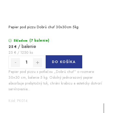
Papier pod pizzu Dobrú chuť 30x30cm 5kg
(7 balenie)
Skladom
/ balenie
25 €
Jednotková
25 € / 1250 ks
cena:
DO KOŠÍKA
Papier pod pizzu s potlačou „Dobrú chuť“ o rozmere
30×30 cm, balenie 5 kg. Odolný jednorazový papier
absorbuje prebytočný tuk, chráni krabicu a esteticky dotvorí
servírovanie...
Kód:
PK014