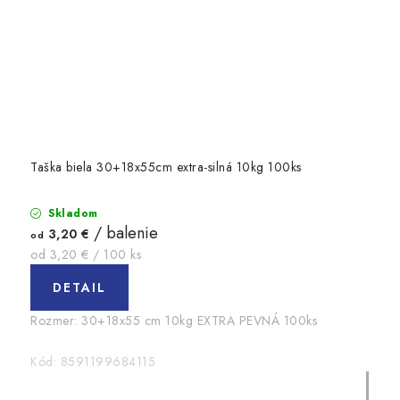
Taška biela 30+18x55cm extra-silná 10kg 100ks
Skladom
/ balenie
3,20 €
od
Jednotková
od 3,20 € / 100 ks
cena:
DETAIL
Rozmer: 30+18x55 cm 10kg EXTRA PEVNÁ 100ks
Kód:
8591199684115