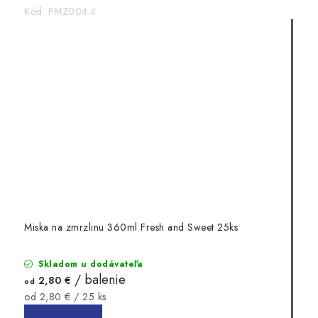
Kód:
PMZ004.4
Miska na zmrzlinu 360ml Fresh and Sweet 25ks
Skladom u dodávateľa
/ balenie
2,80 €
od
Jednotková
od 2,80 € / 25 ks
cena: