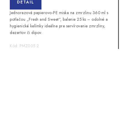
DETAIL
Jednorazová papierovo-PE miska na zmrzlinu 360 ml s
potlačou „Fresh and Sweet“, balenie 25 ks – odolné a
hygienické kelímky ideálne pre servírovanie zmrzliny,
dezertov či dipov.
Kód:
PMZ005.2