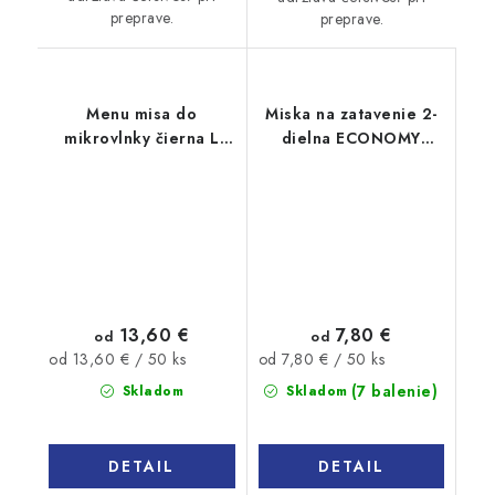
preprave.
preprave.
Menu misa do
Miska na zatavenie 2-
mikrovlnky čierna L
dielna ECONOMY
1200ml 50ks
1400ml 50ks
13,60 €
7,80 €
od
od
Jednotková
Jednotková
od 13,60 € / 50 ks
od 7,80 € / 50 ks
cena:
cena:
(7 balenie)
Skladom
Skladom
DETAIL
DETAIL