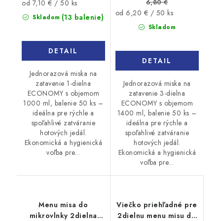
6,80 €
Jednotková
od 7,10 € / 50 ks
Jednotková
od 6,20 € / 50 ks
cena:
(13 balenie)
Skladom
cena:
Skladom
DETAIL
DETAIL
Jednorazová miska na
Jednorazová miska na
zatavenie 1-dielna
zatavenie 3-dielna
ECONOMY s objemom
ECONOMY s objemom
1000 ml, balenie 50 ks –
1400 ml, balenie 50 ks –
ideálna pre rýchle a
ideálna pre rýchle a
spoľahlivé zatváranie
spoľahlivé zatváranie
hotových jedál.
hotových jedál.
Ekonomická a hygienická
Ekonomická a hygienická
voľba pre...
voľba pre...
Menu misa do
Viečko priehľadné pre
mikrovlnky 2dielna
2dielnu menu misu do