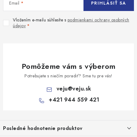
Email
PRIHLÁSIŤ SA
Vložením e-mailu súhlasíte s
podmienkami ochrany osobných
údajov
Pomôžeme vám s výberom
Potrebujete s niečím poradiť? Sme tu pre vás!
veju
@
veju.sk
+421 944 559 421
Z
á
Posledné hodnotenie produktov
p