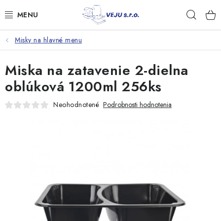
Prejsť
Hľad
na
obsah
Misky na hlavné menu
TAŠKY A VRECKÁ
Miska na zatavenie 2-dielna
FÓLIE, PAPIER, RUKAVICE
oblúková 1200ml 256ks
JEDNORÁZOVÝ RIAD
Neohodnotené
Podrobnosti hodnotenia
OBALY NA JEDLO
VRECIA NA ODPAD, HYGIENA
PÁSKY A DOPLNKY
Kontakty
Doprava a platba