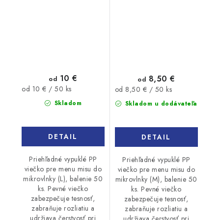
mikrovlnky L 50ks
mikrovlnky M 50ks
10 €
8,50 €
od
od
Jednotková
Jednotková
od 10 € / 50 ks
od 8,50 € / 50 ks
cena:
cena:
Skladom
Skladom u dodávateľa
DETAIL
DETAIL
Priehľadné vypuklé PP
Priehľadné vypuklé PP
viečko pre menu misu do
viečko pre menu misu do
mikrovlnky (L), balenie 50
mikrovlnky (M), balenie 50
ks. Pevné viečko
ks. Pevné viečko
zabezpečuje tesnosť,
zabezpečuje tesnosť,
zabraňuje rozliatiu a
zabraňuje rozliatiu a
udržiava čerstvosť pri
udržiava čerstvosť pri