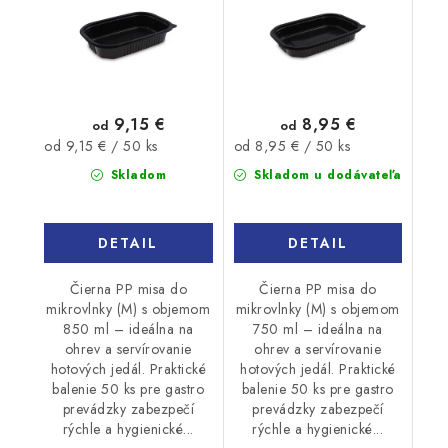
9,15 €
8,95 €
od
od
Jednotková
Jednotková
od 9,15 € / 50 ks
od 8,95 € / 50 ks
cena:
cena:
Skladom
Skladom u dodávateľa
DETAIL
DETAIL
Čierna PP misa do
Čierna PP misa do
mikrovlnky (M) s objemom
mikrovlnky (M) s objemom
850 ml – ideálna na
750 ml – ideálna na
ohrev a servírovanie
ohrev a servírovanie
hotových jedál. Praktické
hotových jedál. Praktické
balenie 50 ks pre gastro
balenie 50 ks pre gastro
prevádzky zabezpečí
prevádzky zabezpečí
rýchle a hygienické...
rýchle a hygienické...