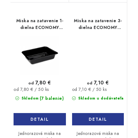
Miska na zatavenie 1-
Miska na zatavenie 3-
dielna ECONOMY
dielna ECONOMY
1400ml 50ks
1000ml 50ks
7,10 €
7,80 €
od
od
Jednotková
Jednotková
od 7,10 € / 50 ks
od 7,80 € / 50 ks
cena:
cena:
(7 balenie)
Skladom u dodávateľa
Skladom
DETAIL
DETAIL
Jednorazová miska na
Jednorazová miska na