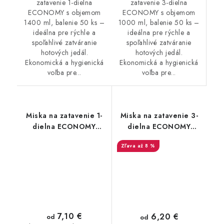
zatavenie 3-dielna
zatavenie 1-dielna
ECONOMY s objemom
ECONOMY s objemom
1000 ml, balenie 50 ks –
1400 ml, balenie 50 ks –
ideálna pre rýchle a
ideálna pre rýchle a
spoľahlivé zatváranie
spoľahlivé zatváranie
hotových jedál.
hotových jedál.
Ekonomická a hygienická
Ekonomická a hygienická
voľba pre...
voľba pre...
Miska na zatavenie 1-
Miska na zatavenie 3-
dielna ECONOMY
dielna ECONOMY
1000ml 50ks
1400ml 50ks
až 8 %
7,10 €
6,20 €
od
od