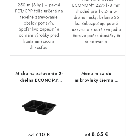
250 m (3 kg) – pevná
ECONOMY 227×178 mm
PET/CPP fólia určená na
vhodné pre 1-, 2- a 3-
tepelné zatavovanie
dielne misky, balenie 25
obalov potravín.
ks. Zabezpečuje pevné
Spoľahlivo zapečatí a
uzavretie a udržiava jedlo
ochráni výrobky pred
čerstvé počas donášky či
kontamináciou a
skladovania.
vlhkosťou.
Miska na zatavenie 2-
Menu misa do
dielna ECONOMY
mikrovlnky čierna M
1000ml 50ks
650ml 50ks
8,65 €
7,10 €
od
od