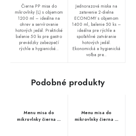
Čierna PP misa do
Jednorazová miska na
mikrovlnky (L) s objemom
zatavenie 2-dielna
1200 ml – ideálna na
ECONOMY s objemom
ohrev a servírovanie
1400 ml, balenie 50 ks –
hotových jedál. Praktické
ideálna pre rýchle a
balenie 50 ks pre gastro
spoľahlivé zatváranie
prevádzky zabezpečí
hotových jedál.
rýchle a hygienické...
Ekonomická a hygienická
voľba pre...
Podobné produkty
Menu misa do
Menu misa do
mikrovlnky čierna M
mikrovlnky čierna M
850ml 50ks
750ml 50ks