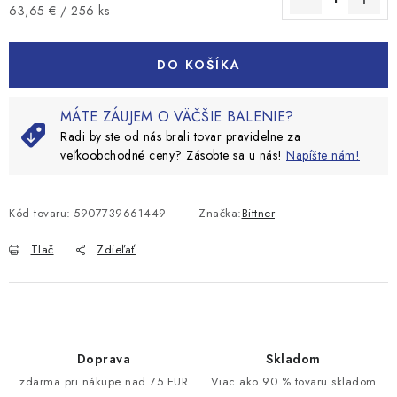
Jednotková cena:
63,65 € / 256 ks
DO KOŠÍKA
MÁTE ZÁUJEM O VÄČŠIE BALENIE?
Radi by ste od nás brali tovar pravidelne za
veľkoobchodné ceny? Zásobte sa u nás!
Napíšte nám!
Kód tovaru:
5907739661449
Značka:
Bittner
Tlač
Zdieľať
Doprava
Skladom
zdarma pri nákupe nad 75 EUR
Viac ako 90 % tovaru skladom