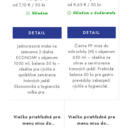
Jednotková
Jednotková
od 8,65 € / 50 ks
od 7,10 € / 50 ks
cena:
cena:
Skladom u dodávateľa
Skladom
DETAIL
DETAIL
Čierna PP misa do
Jednorazová miska na
mikrovlnky (M) s objemom
zatavenie 2-dielna
650 ml – ideálna na
ECONOMY s objemom
ohrev a servírovanie
1000 ml, balenie 50 ks –
hotových jedál. Praktické
ideálna pre rýchle a
balenie 50 ks pre gastro
spoľahlivé zatváranie
prevádzky zabezpečí
hotových jedál.
rýchle a hygienické...
Ekonomická a hygienická
voľba pre...
Viečko priehľadné pre
Viečko priehľadné pre
menu misu do
menu misu do