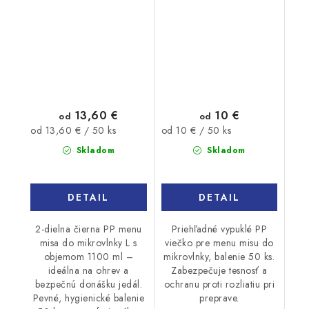
čierna L 1100ml 50ks
mikrovlnky L 50ks
13,60 €
10 €
od
od
Jednotková
Jednotková
od 13,60 € / 50 ks
od 10 € / 50 ks
cena:
cena:
Skladom
Skladom
DETAIL
DETAIL
2-dielna čierna PP menu
Priehľadné vypuklé PP
misa do mikrovlnky L s
viečko pre menu misu do
objemom 1100 ml –
mikrovlnky, balenie 50 ks.
ideálna na ohrev a
Zabezpečuje tesnosť a
bezpečnú donášku jedál.
ochranu proti rozliatiu pri
Pevné, hygienické balenie
preprave.