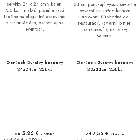
servítky 24 × 24 cm v balení
33 cm ponúkajú vyššiu savosť a
250 ks – mäkké, pevné a savé.
pevnosť pri každodennom
Ideálne na elegantné stolovanie
stolovaní. Sú vhodné do
v reštauráciách, baroch aj na
reštaurácií, kaviarní, bistier,
eventoch.
domácností aj na oslavy.
Balenie...
Obrúsok 2vrstvý bordový
Obrúsok 2vrstvý bordový
24x24cm 250ks
33x33cm 250ks
5,26 €
7,55 €
od
od
/ balenie
/ balenie
Jednotková
Jednotková