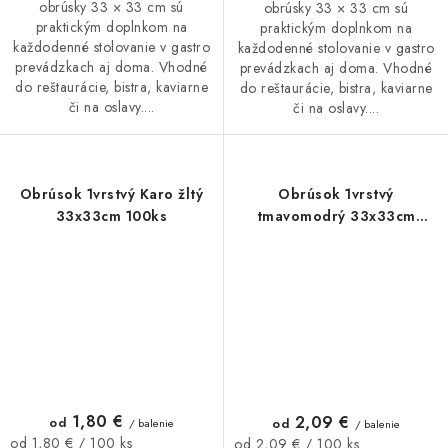
obrúsky 33 × 33 cm sú
obrúsky 33 × 33 cm sú
praktickým doplnkom na
praktickým doplnkom na
každodenné stolovanie v gastro
každodenné stolovanie v gastro
prevádzkach aj doma. Vhodné
prevádzkach aj doma. Vhodné
do reštaurácie, bistra, kaviarne
do reštaurácie, bistra, kaviarne
či na oslavy....
či na oslavy....
Obrúsok 1vrstvý Karo žltý
Obrúsok 1vrstvý
33x33cm 100ks
tmavomodrý 33x33cm
100ks
1,80 €
2,09 €
od
od
/ balenie
/ balenie
Jednotková
Jednotková
od 1,80 € / 100 ks
od 2,09 € / 100 ks