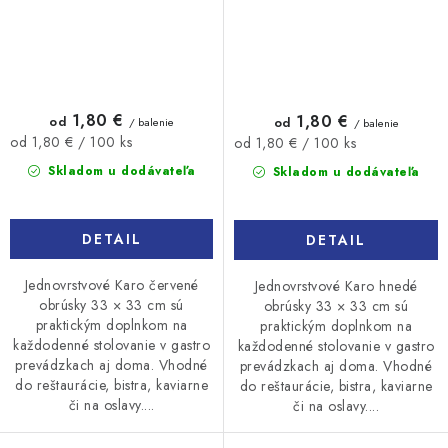
1,80 €
1,80 €
od
od
/ balenie
/ balenie
Jednotková
Jednotková
od 1,80 € / 100 ks
od 1,80 € / 100 ks
cena:
cena:
Skladom u dodávateľa
Skladom u dodávateľa
DETAIL
DETAIL
Jednovrstvové Karo červené
Jednovrstvové Karo hnedé
obrúsky 33 × 33 cm sú
obrúsky 33 × 33 cm sú
praktickým doplnkom na
praktickým doplnkom na
každodenné stolovanie v gastro
každodenné stolovanie v gastro
prevádzkach aj doma. Vhodné
prevádzkach aj doma. Vhodné
do reštaurácie, bistra, kaviarne
do reštaurácie, bistra, kaviarne
či na oslavy....
či na oslavy....