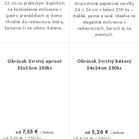
33 cm sú praktickým doplnkom
dvojvrstvové papierové servítky
na každodenné stolovanie v
24 × 24 cm v balení 250 ks –
gastro prevádzkach aj doma.
mäkké, pevné a savé. Ideálne na
Vhodné do reštaurácie, bistra,
elegantné stolovanie v
kaviarne či na oslavy. Balenie...
reštauráciách, baroch aj na
eventoch.
Obrúsok 2vrstvý apricot
Obrúsok 2vrstvý béžový
33x33cm 250ks
24x24cm 250ks
7,55 €
5,26 €
od
od
/ balenie
/ balenie
Jednotková
Jednotková
od 7,55 € / 250 ks
od 5,26 € / 250 ks