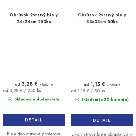
Obrúsok 2vrstvý biely
Obrúsok 2vrstvý biely
24x24cm 250ks
33x33cm 50ks
3,28 €
1,15 €
od
od
/ balenie
/ balenie
Jednotková
Jednotková
od 3,28 € / 250 ks
od 1,15 € / 50 ks
cena:
cena:
(>20 balenie)
Skladom u dodávateľa
Skladom
DETAIL
DETAIL
Biele dvojvrstvové papierové
Dvojvrstvové biele obrúsky 33 ×