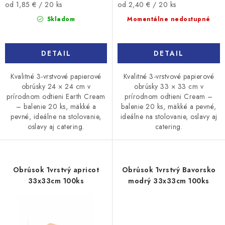
v
Jednotková
Jednotková
od 1,85 € / 20 ks
od 2,40 € / 20 ks
cena:
cena:
Skladom
Momentálne nedostupné
DETAIL
DETAIL
Kvalitné 3-vrstvové papierové
Kvalitné 3-vrstvové papierové
obrúsky 24 × 24 cm v
obrúsky 33 × 33 cm v
prírodnom odtieni Earth Cream
prírodnom odtieni Cream –
– balenie 20 ks, mäkké a
balenie 20 ks, mäkké a pevné,
pevné, ideálne na stolovanie,
ideálne na stolovanie, oslavy aj
oslavy aj catering.
catering.
Obrúsok 1vrstvý apricot
Obrúsok 1vrstvý Bavorsko
33x33cm 100ks
modrý 33x33cm 100ks