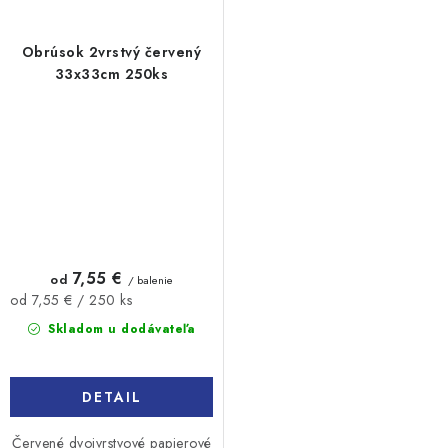
Obrúsok 2vrstvý červený
33x33cm 250ks
7,55 €
od
/ balenie
Jednotková
od 7,55 € / 250 ks
cena:
Skladom u dodávateľa
DETAIL
Červené dvojvrstvové papierové