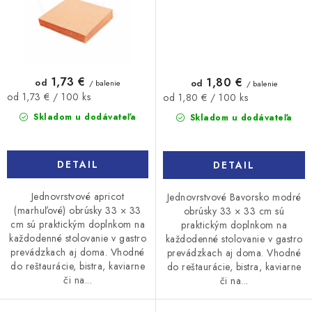
1,73 €
1,80 €
od
od
/ balenie
/ balenie
Jednotková
Jednotková
od 1,73 € / 100 ks
od 1,80 € / 100 ks
cena:
cena:
Skladom u dodávateľa
Skladom u dodávateľa
DETAIL
DETAIL
Jednovrstvové apricot
Jednovrstvové Bavorsko modré
(marhuľové) obrúsky 33 × 33
obrúsky 33 × 33 cm sú
cm sú praktickým doplnkom na
praktickým doplnkom na
každodenné stolovanie v gastro
každodenné stolovanie v gastro
prevádzkach aj doma. Vhodné
prevádzkach aj doma. Vhodné
do reštaurácie, bistra, kaviarne
do reštaurácie, bistra, kaviarne
či na...
či na...