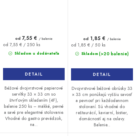
7,55 €
1,85 €
od
od
/ balenie
/ balenie
Jednotková
Jednotková
od 7,55 € / 250 ks
od 1,85 € / 50 ks
cena:
cena:
(>20 balenie)
Skladom u dodávateľa
Skladom
DETAIL
DETAIL
Béžové dvojvrstvové papierové
Dvojvrstvové béžové obrúsky 33
servítky 33 × 33 cm so
× 33 cm ponúkajú vyššiu savosť
štvrťovým skladaním (4F),
a pevnosť pri každodennom
balenie 250 ks – mäkké, pevné
stolovaní. Sú vhodné do
a savé pre elegantné stolovanie.
reštaurácií, kaviarní, bistier,
Vhodné do gastro prevádzok,
domácností aj na oslavy.
na...
Balenie...