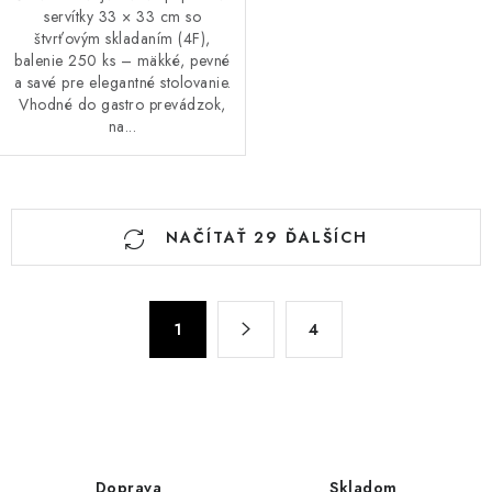
servítky 33 × 33 cm so
štvrťovým skladaním (4F),
balenie 250 ks – mäkké, pevné
a savé pre elegantné stolovanie.
Vhodné do gastro prevádzok,
na...
O
NAČÍTAŤ 29 ĎALŠÍCH
v
l
á
S
d
1
4
t
a
r
c
á
n
i
k
e
o
p
Doprava
Skladom