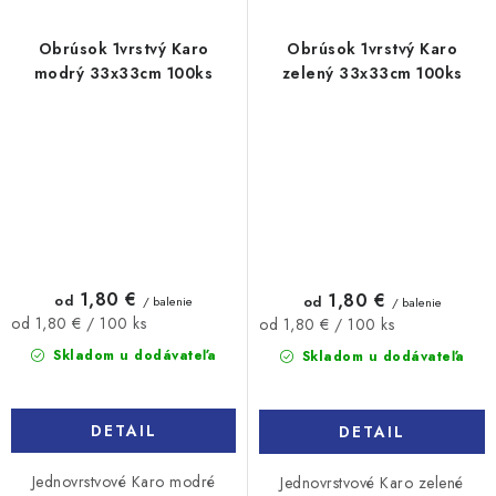
Obrúsok 1vrstvý Karo
Obrúsok 1vrstvý Karo
modrý 33x33cm 100ks
zelený 33x33cm 100ks
1,80 €
1,80 €
od
od
/ balenie
/ balenie
Jednotková
Jednotková
od 1,80 € / 100 ks
od 1,80 € / 100 ks
cena:
cena:
Skladom u dodávateľa
Skladom u dodávateľa
DETAIL
DETAIL
Jednovrstvové Karo modré
Jednovrstvové Karo zelené