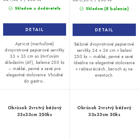
cena:
cena:
(8 balenie)
Skladom u dodávateľa
Skladom
DETAIL
DETAIL
Apricot (marhuľové)
Béžové dvojvrstvové papierové
dvojvrstvové papierové servítky
servítky 24 × 24 cm v balení
33 × 33 cm so štvrťovým
250 ks – mäkké, pevné a savé.
skladaním (4F), balenie 250 ks
Ideálne na elegantné stolovanie
– mäkké, pevné a savé pre
v reštauráciách, baroch aj na
elegantné stolovanie. Vhodné
eventoch.
do gastro...
Obrúsok 2vrstvý béžový
Obrúsok 2vrstvý béžový
33x33cm 250ks
33x33cm 50ks