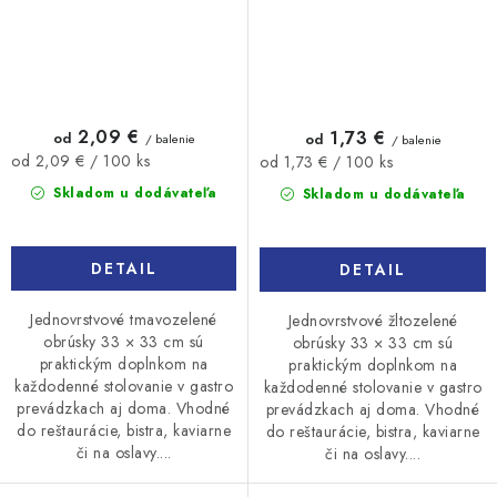
2,09 €
1,73 €
od
od
/ balenie
/ balenie
Jednotková
Jednotková
od 2,09 € / 100 ks
od 1,73 € / 100 ks
cena:
cena:
Skladom u dodávateľa
Skladom u dodávateľa
DETAIL
DETAIL
Jednovrstvové tmavozelené
Jednovrstvové žltozelené
obrúsky 33 × 33 cm sú
obrúsky 33 × 33 cm sú
praktickým doplnkom na
praktickým doplnkom na
každodenné stolovanie v gastro
každodenné stolovanie v gastro
prevádzkach aj doma. Vhodné
prevádzkach aj doma. Vhodné
do reštaurácie, bistra, kaviarne
do reštaurácie, bistra, kaviarne
či na oslavy....
či na oslavy....