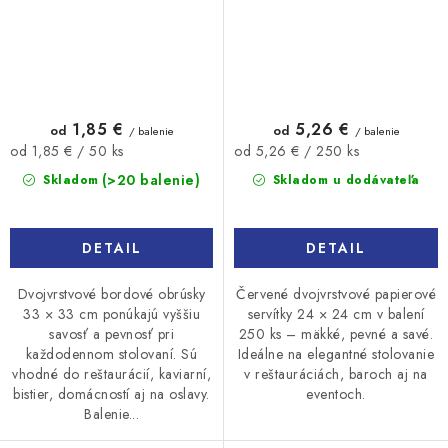
1,85 €
5,26 €
od
od
/ balenie
/ balenie
Jednotková
Jednotková
od 1,85 € / 50 ks
od 5,26 € / 250 ks
cena:
cena:
(>20 balenie)
Skladom
Skladom u dodávateľa
DETAIL
DETAIL
Dvojvrstvové bordové obrúsky
Červené dvojvrstvové papierové
33 × 33 cm ponúkajú vyššiu
servítky 24 × 24 cm v balení
savosť a pevnosť pri
250 ks – mäkké, pevné a savé.
každodennom stolovaní. Sú
Ideálne na elegantné stolovanie
vhodné do reštaurácií, kaviarní,
v reštauráciách, baroch aj na
bistier, domácností aj na oslavy.
eventoch.
Balenie...