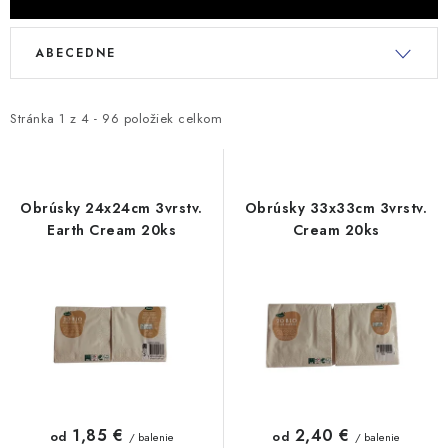
V
R
ABECEDNE
ý
a
p
d
i
e
Stránka
1
z
4
-
96
položiek celkom
s
n
p
i
r
e
Obrúsky 24x24cm 3vrstv.
Obrúsky 33x33cm 3vrstv.
o
p
Earth Cream 20ks
Cream 20ks
d
r
u
o
k
d
t
u
o
k
v
t
o
1,85 €
2,40 €
od
od
/ balenie
/ balenie