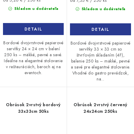
od 5,26 € / 250 ks
od 7,55 € / 250 ks
cena:
cena:
Skladom u dodávateľa
Skladom u dodávateľa
DETAIL
DETAIL
Bordové dvojvrstvové papierové
Bordové dvojvrstvové papierové
servítky 24 × 24 cm v balení
servítky 33 × 33 cm so
250 ks – mäkké, pevné a savé.
štvrťovým skladaním (4F),
Ideálne na elegantné stolovanie
balenie 250 ks – mäkké, pevné
v reštauráciách, baroch aj na
a savé pre elegantné stolovanie.
eventoch.
Vhodné do gastro prevádzok,
na...
Obrúsok 2vrstvý bordový
Obrúsok 2vrstvý červený
33x33cm 50ks
24x24cm 250ks