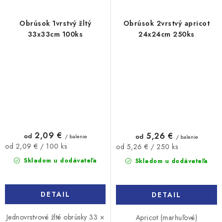
Obrúsok 1vrstvý žltý
Obrúsok 2vrstvý apricot
33x33cm 100ks
24x24cm 250ks
2,09 €
5,26 €
od
od
/ balenie
/ balenie
Jednotková
Jednotková
od 2,09 € / 100 ks
od 5,26 € / 250 ks
cena:
cena:
Skladom u dodávateľa
Skladom u dodávateľa
DETAIL
DETAIL
Jednovrstvové žlté obrúsky 33 ×
Apricot (marhuľové)