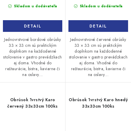
cena:
cena:
Skladom u dodávateľa
Skladom u dodávateľa
DETAIL
DETAIL
Jednovrstvové bordové obrúsky
Jednovrstvové červené obrúsky
33 × 33 cm sú praktickým
33 × 33 cm sú praktickým
doplnkom na každodenné
doplnkom na každodenné
stolovanie v gastro prevádzkach
stolovanie v gastro prevádzkach
aj doma. Vhodné do
aj doma. Vhodné do
reštaurácie, bistra, kaviarne či
reštaurácie, bistra, kaviarne či
na oslavy....
na oslavy....
Obrúsok 1vrstvý Karo
Obrúsok 1vrstvý Karo hnedý
červený 33x33cm 100ks
33x33cm 100ks