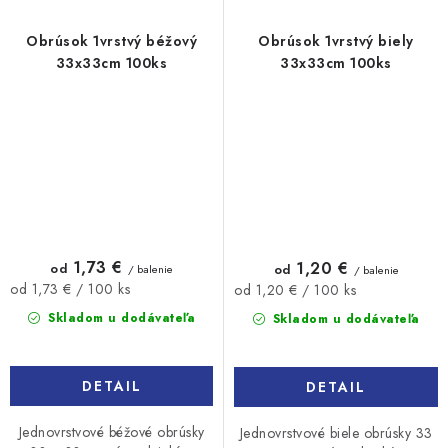
Obrúsok 1vrstvý béžový
Obrúsok 1vrstvý biely
33x33cm 100ks
33x33cm 100ks
1,73 €
1,20 €
od
od
/ balenie
/ balenie
Jednotková
Jednotková
od 1,73 € / 100 ks
od 1,20 € / 100 ks
cena:
cena:
Skladom u dodávateľa
Skladom u dodávateľa
DETAIL
DETAIL
Jednovrstvové béžové obrúsky
Jednovrstvové biele obrúsky 33