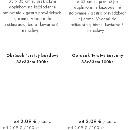
33 × 33 cm sú praktickým
× 33 cm sú praktickým
doplnkom na každodenné
doplnkom na každodenné
stolovanie v gastro prevádzkach
stolovanie v gastro prevádzkach
aj doma. Vhodné do
aj doma. Vhodné do
reštaurácie, bistra, kaviarne či
reštaurácie, bistra, kaviarne či
na oslavy....
na oslavy....
Obrúsok 1vrstvý bordový
Obrúsok 1vrstvý červený
33x33cm 100ks
33x33cm 100ks
2,09 €
2,09 €
od
od
/ balenie
/ balenie
Jednotková
Jednotková
od 2,09 € / 100 ks
od 2,09 € / 100 ks