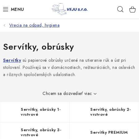
Prejsť
Hľad
na
obsah
Vrecia na odpad, hygiena
TAŠKY A VRECKÁ
FÓLIE, PAPIER, RUKAVICE
Servítky, obrúsky
JEDNORÁZOVÝ RIAD
Servítky
sú papierové obrúsky určené na utieranie rúk a úst pri
stolovaní. Používajú sa v domácnostiach, reštauráciách, na oslavách
a rôznych spoločenských udalostiach.
OBALY NA JEDLO
VRECIA NA ODPAD, HYGIENA
Chcem sa dozvedieť viac
PÁSKY A DOPLNKY
Servítky, obrúsky 1-
Servítky, obrúsky 2-
vrstvové
vrstvové
Kontakty
Doprava a platba
Servítky, obrúsky 3-
Servítky PREMIUM
vrstvové