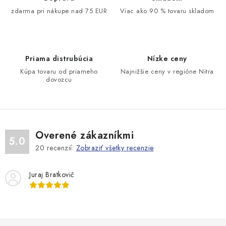
v
r
zdarma pri nákupe nad 75 EUR
Viac ako 90 % tovaru skladom
a
v
n
k
i
y
e
v
Priama distrubúcia
Nízke ceny
ý
Kúpa tovaru od priameho
Najnižšie ceny v regióne Nitra
dovozcu
p
i
s
u
Overené zákazníkmi
5.0
20
recenzií.
Zobraziť všetky recenzie
Juraj Bratkovič