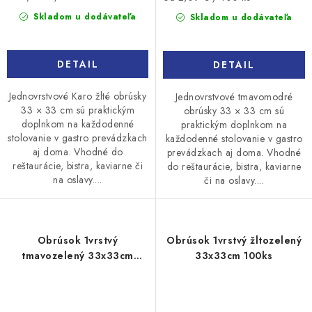
cena:
cena:
Skladom u dodávateľa
Skladom u dodávateľa
DETAIL
DETAIL
Jednovrstvové Karo žlté obrúsky
Jednovrstvové tmavomodré
33 × 33 cm sú praktickým
obrúsky 33 × 33 cm sú
doplnkom na každodenné
praktickým doplnkom na
stolovanie v gastro prevádzkach
každodenné stolovanie v gastro
aj doma. Vhodné do
prevádzkach aj doma. Vhodné
reštaurácie, bistra, kaviarne či
do reštaurácie, bistra, kaviarne
na oslavy....
či na oslavy....
Obrúsok 1vrstvý
Obrúsok 1vrstvý žltozelený
tmavozelený 33x33cm
33x33cm 100ks
100ks