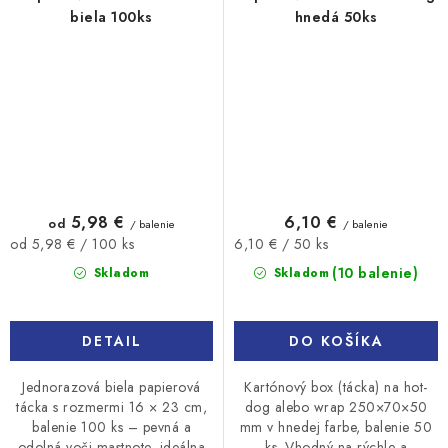
biela 100ks
hnedá 50ks
5,98 €
6,10 €
od
/ balenie
/ balenie
Jednotková
Jednotková
od 5,98 € / 100 ks
6,10 € / 50 ks
cena:
cena:
(10 balenie)
Skladom
Skladom
DETAIL
DO KOŠÍKA
Jednorazová biela papierová
Kartónový box (tácka) na hot-
tácka s rozmermi 16 × 23 cm,
dog alebo wrap 250×70×50
balenie 100 ks – pevná a
mm v hnedej farbe, balenie 50
odolná voči mastnote, ideálna
ks. Vhodný na rýchle a