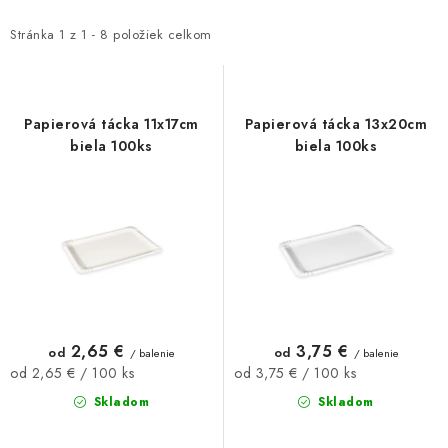
p
d
i
e
Stránka
1
z
1
-
8
položiek celkom
s
n
p
i
r
e
Papierová tácka 11x17cm
Papierová tácka 13x20cm
o
p
biela 100ks
biela 100ks
d
r
u
o
k
d
t
u
o
k
v
t
o
2,65 €
3,75 €
od
od
/ balenie
/ balenie
v
Jednotková
Jednotková
od 2,65 € / 100 ks
od 3,75 € / 100 ks
cena:
cena:
Skladom
Skladom