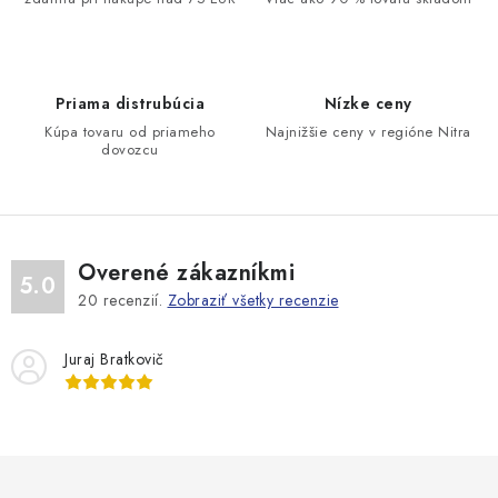
c
i
e
Priama distrubúcia
Nízke ceny
p
Kúpa tovaru od priameho
Najnižšie ceny v regióne Nitra
r
dovozcu
v
k
y
v
Overené zákazníkmi
ý
5.0
20
recenzií.
Zobraziť všetky recenzie
p
i
Juraj Bratkovič
s
u