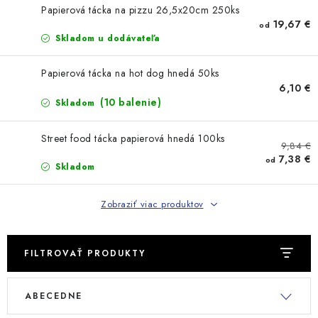
Papierová tácka na pizzu 26,5x20cm 250ks
19,67 €
od
Skladom u dodávateľa
Papierová tácka na hot dog hnedá 50ks
6,10 €
(10 balenie)
Skladom
Street food tácka papierová hnedá 100ks
9,84 €
7,38 €
od
Skladom
Zobraziť viac produktov
FILTROVAŤ PRODUKTY
V
R
ABECEDNE
ý
a