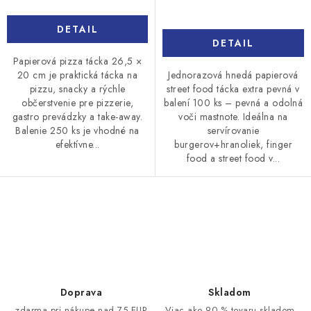
DETAIL
DETAIL
Papierová pizza tácka 26,5 ×
Jednorazová hnedá papierová
20 cm je praktická tácka na
street food tácka extra pevná v
pizzu, snacky a rýchle
balení 100 ks – pevná a odolná
občerstvenie pre pizzerie,
voči mastnote. Ideálna na
gastro prevádzky a take-away.
servírovanie
Balenie 250 ks je vhodné na
burgerov+hranoliek, finger
efektívne...
food a street food v...
O
v
l
á
d
Doprava
Skladom
a
zdarma pri nákupe nad 75 EUR
Viac ako 90 % tovaru skladom