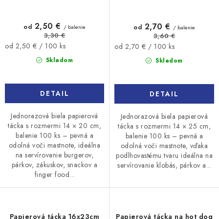
2,50 €
2,70 €
od
od
/ balenie
/ balenie
3,30 €
3,60 €
Jednotková
Jednotková
od 2,50 € / 100 ks
od 2,70 € / 100 ks
cena:
cena:
Skladom
Skladom
DETAIL
DETAIL
Jednorazová biela papierová
Jednorazová biela papierová
tácka s rozmermi 14 × 20 cm,
tácka s rozmermi 14 × 25 cm,
balenie 100 ks – pevná a
balenie 100 ks – pevná a
odolná voči mastnote, ideálna
odolná voči mastnote, vďaka
na servírovanie burgerov,
podlhovastému tvaru ideálna na
párkov, zákuskov, snackov a
servírovanie klobás, párkov a...
finger food...
Papierová tácka 16x23cm
Papierová tácka na hot dog