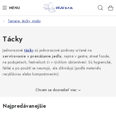
Prejsť
Hľad
na
obsah
Taniere, tácky, misky
TAŠKY A VRECKÁ
FÓLIE, PAPIER, RUKAVICE
Tácky
JEDNORÁZOVÝ RIAD
Jednorazové
táck
y
sú jednorazové podnosy určené na
servírovanie
a
prenášanie jedla
, najmä v gastre, street foode,
na podujatiach, festivaloch či v rýchlom občerstvení. Sú hygienické,
OBALY NA JEDLO
ľahké a po použití sa neumyjú, ale zlikvidujú (podľa materiálu
recykláciou alebo kompostovaním).
VRECIA NA ODPAD, HYGIENA
PÁSKY A DOPLNKY
Chcem sa dozvedieť viac
Kontakty
Doprava a platba
Najpredávanejšie