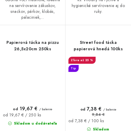
na servírovanie zákuskov,
hygienické servírovanie aj do
snackov, párkov, klobás,
ruky.
palaciniek,...
Papierová tácka na pizzu
Street food tácka
26,5x20cm 250ks
papierová hnedá 100ks
až 25 %
Tip
19,67 €
7,38 €
od
od
/ balenie
/ balenie
9,84 €
Jednotková
od 19,67 € / 250 ks
Jednotková
od 7,38 € / 100 ks
cena:
Skladom u dodávateľa
cena:
Skladom