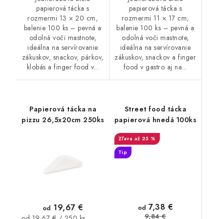
papierová tácka s
papierová tácka s
rozmermi 13 × 20 cm,
rozmermi 11 × 17 cm,
balenie 100 ks – pevná a
balenie 100 ks – pevná a
odolná voči mastnote,
odolná voči mastnote,
ideálna na servírovanie
ideálna na servírovanie
zákuskov, snackov, párkov,
zákuskov, snackov a finger
klobás a finger food v...
food v gastro aj na...
Papierová tácka na
Street food tácka
pizzu 26,5x20cm 250ks
papierová hnedá 100ks
až 25 %
Tip
7,38 €
19,67 €
od
od
9,84 €
Jednotková
od 19,67 € / 250 ks