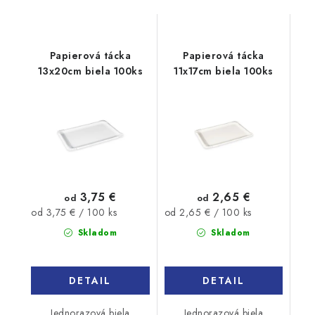
Papierová tácka
Papierová tácka
13x20cm biela 100ks
11x17cm biela 100ks
3,75 €
2,65 €
od
od
Jednotková
Jednotková
od 3,75 € / 100 ks
od 2,65 € / 100 ks
cena:
cena:
Skladom
Skladom
DETAIL
DETAIL
Jednorazová biela
Jednorazová biela