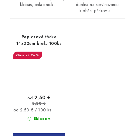
ideálna na servírovanie
klobás, palaciniek,...
klobás, párkov a...
Papierová tácka
14x20cm biela 100ks
až 24 %
2,50 €
od
3,30 €
Jednotková
od 2,50 € / 100 ks
cena:
Skladom