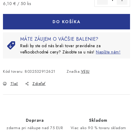
Jednotková cena:
6,10 € / 50 ks
DO KOŠÍKA
MÁTE ZÁUJEM O VÄČŠIE BALENIE?
Radi by ste od nás brali tovar pravidelne za
veľkoobchodné ceny? Zásobte sa u nás!
Napíšte nám!
Kód tovaru:
8032532912621
Značka:
VEJU
Tlač
Zdieľať
Doprava
Skladom
zdarma pri nákupe nad 75 EUR
Viac ako 90 % tovaru skladom