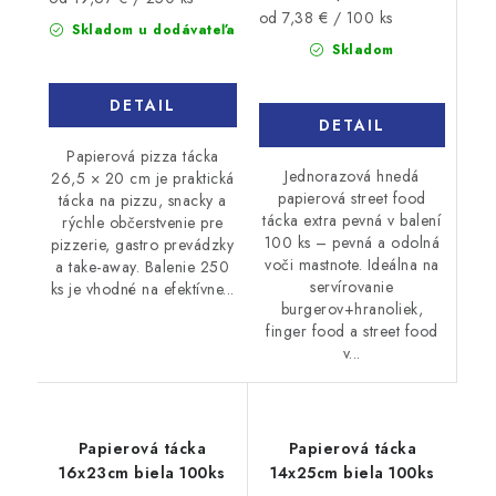
Jednotková
od 7,38 € / 100 ks
cena:
Skladom u dodávateľa
cena:
Skladom
DETAIL
DETAIL
Papierová pizza tácka
Jednorazová hnedá
26,5 × 20 cm je praktická
papierová street food
tácka na pizzu, snacky a
tácka extra pevná v balení
rýchle občerstvenie pre
100 ks – pevná a odolná
pizzerie, gastro prevádzky
voči mastnote. Ideálna na
a take-away. Balenie 250
servírovanie
ks je vhodné na efektívne...
burgerov+hranoliek,
finger food a street food
v...
Papierová tácka
Papierová tácka
16x23cm biela 100ks
14x25cm biela 100ks