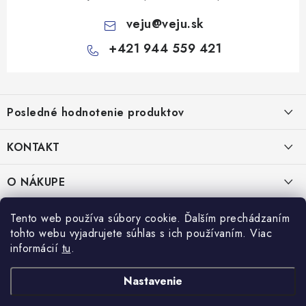
veju
@
veju.sk
+421 944 559 421
Z
á
Posledné hodnotenie produktov
p
ä
KONTAKT
t
Miska na šalát 250ml FATRA 50ks
i
VEJU s.r.o.
O NÁKUPE
Janka Kráľa 1059/82
e
Nitra 94901
O nás
IČO: 54577161
PRÁVNE INFORMÁCIE
Tento web používa súbory cookie. Ďalším prechádzaním
IČ DPH: SK2121721426
tohto webu vyjadrujete súhlas s ich používaním. Viac
Kontakty
Obchodné podmienky
informácií
tu
.
TEL:
+421 944 559 421
Doprava a platba
Ochrana osobných údajov
MAIL:
veju@veju.sk
Nastavenie
Odstúpenie od zmluvy