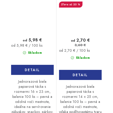
až 25 %
5,98 €
2,70 €
od
od
3,60 €
Jednotková
od 5,98 € / 100 ks
Jednotková
od 2,70 € / 100 ks
cena:
Skladom
cena:
Skladom
DETAIL
DETAIL
Jednorazová biela
Jednorazová biela
papierová tácka s
papierová tácka s
rozmermi 16 × 23 cm,
rozmermi 14 × 25 cm,
balenie 100 ks – pevná a
balenie 100 ks – pevná a
odolná voči mastnote,
odolná voči mastnote,
ideálna na servírovanie
vďaka podlhovastému tvaru
zákuskov, snackov, párkov,