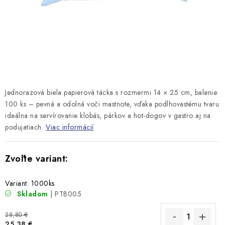
Jednorazová biela papierová tácka s rozmermi 14 × 25 cm, balenie
100 ks – pevná a odolná voči mastnote, vďaka podlhovastému tvaru
ideálna na servírovanie klobás, párkov a hot-dogov v gastro aj na
podujatiach.
Viac informácií
Variant: 1000ks
Skladom
| PTB005
28,80 €
25,38 €