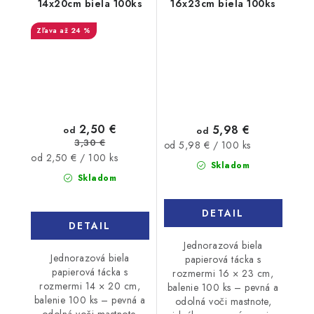
14x20cm biela 100ks
16x23cm biela 100ks
až 24 %
2,50 €
5,98 €
od
od
3,30 €
Jednotková
od 5,98 € / 100 ks
Jednotková
od 2,50 € / 100 ks
cena:
Skladom
cena:
Skladom
DETAIL
DETAIL
Jednorazová biela
Jednorazová biela
papierová tácka s
papierová tácka s
rozmermi 16 × 23 cm,
rozmermi 14 × 20 cm,
balenie 100 ks – pevná a
balenie 100 ks – pevná a
odolná voči mastnote,
odolná voči mastnote,