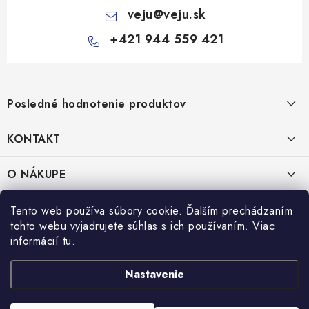
veju
@
veju.sk
+421 944 559 421
Z
á
Posledné hodnotenie produktov
p
ä
KONTAKT
t
Miska na šalát 250ml FATRA 50ks
i
VEJU s.r.o.
O NÁKUPE
Janka Kráľa 1059/82
e
Nitra 94901
O nás
IČO: 54577161
PRÁVNE INFORMÁCIE
Tento web používa súbory cookie. Ďalším prechádzaním
IČ DPH: SK2121721426
tohto webu vyjadrujete súhlas s ich používaním. Viac
Kontakty
Obchodné podmienky
informácií
tu
.
TEL:
+421 944 559 421
Doprava a platba
Ochrana osobných údajov
MAIL:
veju@veju.sk
Nastavenie
Odstúpenie od zmluvy