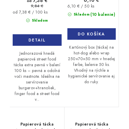
6,10 €
7,38 €
od
Jednotková
9,84 €
6,10 € / 50 ks
Jednotková
cena:
od 7,38 € / 100 ks
(10 balenie)
Skladom
cena:
Skladom
DO KOŠÍKA
DETAIL
Kartónový box (tácka) na
hot-dog alebo wrap
Jednorazová hnedá
250×70×50 mm v hnedej
papierová street food
farbe, balenie 50 ks.
tácka extra pevná v balení
Vhodný na rýchle a
100 ks – pevná a odolná
hygienické servírovanie aj
voči mastnote. Ideálna na
do ruky.
servírovanie
burgerov+hranoliek,
finger food a street food
v...
Papierová tácka
Papierová tácka