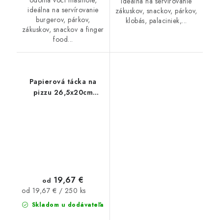
ideálna na servírovanie
ideálna na servírovanie
zákuskov, snackov, párkov,
burgerov, párkov,
klobás, palaciniek,...
zákuskov, snackov a finger
food...
Papierová tácka na
pizzu 26,5x20cm
250ks
19,67 €
od
Jednotková
od 19,67 € / 250 ks
cena:
Skladom u dodávateľa