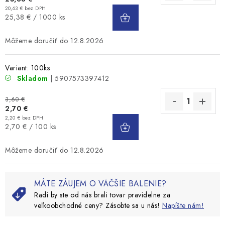
DO
20,63 € bez DPH
Jednotková
25,38 € / 1000 ks
KOŠÍKA
cena:
12.8.2026
Variant: 100ks
Skladom
| 5907573397412
3,60 €
2,70 €
DO
2,20 € bez DPH
Jednotková
2,70 € / 100 ks
KOŠÍKA
cena:
12.8.2026
MÁTE ZÁUJEM O VÄČŠIE BALENIE?
Radi by ste od nás brali tovar pravidelne za
veľkoobchodné ceny? Zásobte sa u nás!
Napíšte nám!