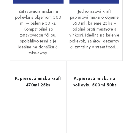
Jednorazová kraft
Zatavovacia miska na
papierová miska o objeme
polievku s objemom 500
350 ml, balenie 25 ks –
ml – balenie 50 ks.
odolná proti mastnote a
Kompatibilná so
vlhkosti. Ideálna na balenie
zatavovacou fóliou,
polievok, šalátov, dezertov
spoľahlivo tesní a je
či zmrzliny v street food...
ideálna na donášku či
take-away.
Papierová miska kraft
Papierová miska na
470ml 25ks
polievku 500ml 50ks