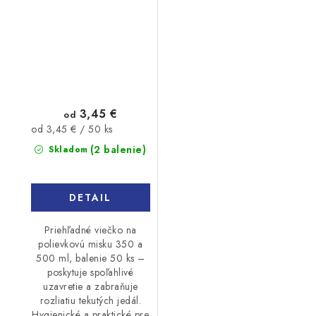
50ks
3,45 €
od
Jednotková
od 3,45 € / 50 ks
cena:
(2 balenie)
Skladom
DETAIL
Priehľadné viečko na
polievkovú misku 350 a
500 ml, balenie 50 ks –
poskytuje spoľahlivé
uzavretie a zabraňuje
rozliatiu tekutých jedál.
Hygienické a praktické pre