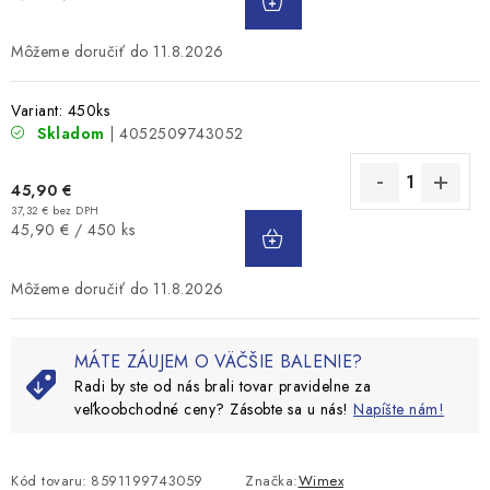
KOŠÍKA
cena:
11.8.2026
Variant: 450ks
Skladom
| 4052509743052
45,90 €
37,32 € bez DPH
DO
Jednotková
45,90 € / 450 ks
KOŠÍKA
cena:
11.8.2026
MÁTE ZÁUJEM O VÄČŠIE BALENIE?
Radi by ste od nás brali tovar pravidelne za
veľkoobchodné ceny? Zásobte sa u nás!
Napíšte nám!
Kód tovaru:
8591199743059
Značka:
Wimex