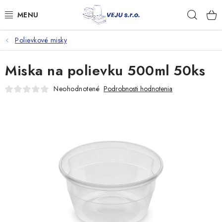
Prejsť
Hľad
na
obsah
Polievkové misky
TAŠKY A VRECKÁ
Miska na polievku 500ml 50ks
FÓLIE, PAPIER, RUKAVICE
Neohodnotené
Podrobnosti hodnotenia
JEDNORÁZOVÝ RIAD
OBALY NA JEDLO
VRECIA NA ODPAD, HYGIENA
PÁSKY A DOPLNKY
Kontakty
Doprava a platba