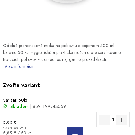
Odolná jednorazová miska na polievku s objemom 500 ml –
balenie 50 ks. Hygienické a praktické riešenie pre servírovanie
horúcich polievok v domácnosti aj gastro prevádzkach.
Viac informácií
Variant: 50ks
Skladom
| 8591199743059
5,85 €
4,76 € bez DPH
DO
Jednotková
5,85 € / 50 ks