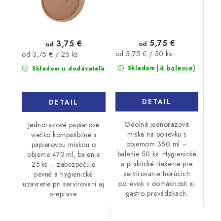
5,75 €
3,75 €
od
od
Jednotková
Jednotková
od 5,75 € / 50 ks
od 3,75 € / 25 ks
cena:
cena:
(4 balenie)
Skladom
Skladom u dodávateľa
DETAIL
DETAIL
Odolná jednorazová
Jednorazové papierové
miska na polievku s
viečko kompatibilné s
objemom 350 ml –
papierovou miskou o
balenie 50 ks. Hygienické
objeme 470 ml, balenie
a praktické riešenie pre
25 ks – zabezpečuje
servírovanie horúcich
pevné a hygienické
polievok v domácnosti aj
uzavretie pri servírovaní aj
gastro prevádzkach.
preprave.