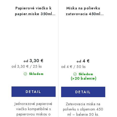
Papierové viečko k
Miska na polievku
papier.miske 350ml
zatavovacia 450ml
25ks
50ks
3,30 €
4 €
od
od
Jednotková
Jednotková
od 3,30 € / 25 ks
od 4 € / 50 ks
cena:
cena:
Skladom
Skladom
(>20 balenie)
DETAIL
DETAIL
Jednorazové papierové
Zatavovacia miska na
viečko kompatibilné s
polievku s objemom 450
papierovou miskou o
ml – balenie 50 ks.