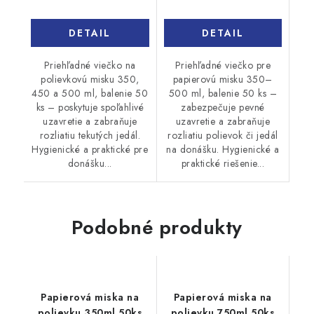
DETAIL
DETAIL
Priehľadné viečko na
Priehľadné viečko pre
polievkovú misku 350,
papierovú misku 350–
450 a 500 ml, balenie 50
500 ml, balenie 50 ks –
ks – poskytuje spoľahlivé
zabezpečuje pevné
uzavretie a zabraňuje
uzavretie a zabraňuje
rozliatiu tekutých jedál.
rozliatiu polievok či jedál
Hygienické a praktické pre
na donášku. Hygienické a
donášku...
praktické riešenie...
Podobné produkty
Papierová miska na
Papierová miska na
polievku 350ml 50ks
polievku 750ml 50ks