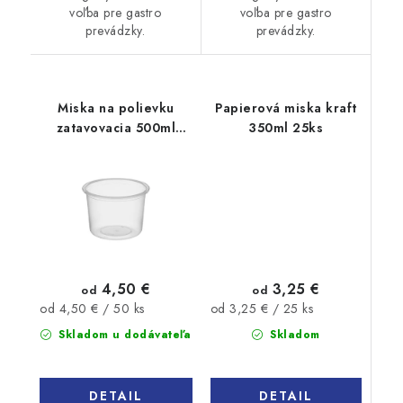
voľba pre gastro
voľba pre gastro
prevádzky.
prevádzky.
Miska na polievku
Papierová miska kraft
zatavovacia 500ml
350ml 25ks
50ks
3,25 €
4,50 €
od
od
Jednotková
Jednotková
od 3,25 € / 25 ks
od 4,50 € / 50 ks
cena:
cena:
Skladom
Skladom u dodávateľa
DETAIL
DETAIL