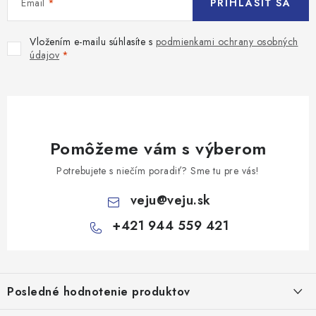
Email
PRIHLÁSIŤ SA
Vložením e-mailu súhlasíte s
podmienkami ochrany osobných
údajov
Pomôžeme vám s výberom
Potrebujete s niečím poradiť? Sme tu pre vás!
veju
@
veju.sk
+421 944 559 421
Z
á
Posledné hodnotenie produktov
p