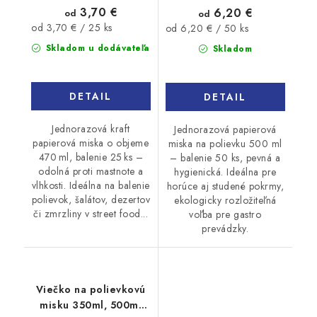
3,70 €
6,20 €
od
od
Jednotková
Jednotková
od 3,70 € / 25 ks
od 6,20 € / 50 ks
cena:
cena:
Skladom u dodávateľa
Skladom
DETAIL
DETAIL
Jednorazová kraft
Jednorazová papierová
papierová miska o objeme
miska na polievku 500 ml
470 ml, balenie 25 ks –
– balenie 50 ks, pevná a
odolná proti mastnote a
hygienická. Ideálna pre
vlhkosti. Ideálna na balenie
horúce aj studené pokrmy,
polievok, šalátov, dezertov
ekologicky rozložiteľná
či zmrzliny v street food...
voľba pre gastro
prevádzky.
Viečko na polievkovú
misku 350ml, 500ml