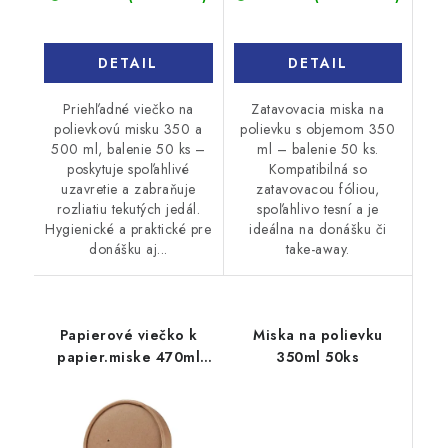
DETAIL
DETAIL
Priehľadné viečko na
Zatavovacia miska na
polievkovú misku 350 a
polievku s objemom 350
500 ml, balenie 50 ks –
ml – balenie 50 ks.
poskytuje spoľahlivé
Kompatibilná so
uzavretie a zabraňuje
zatavovacou fóliou,
rozliatiu tekutých jedál.
spoľahlivo tesní a je
Hygienické a praktické pre
ideálna na donášku či
donášku aj...
take-away.
Papierové viečko k
Miska na polievku
papier.miske 470ml
350ml 50ks
25ks