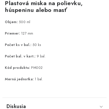
Plastová miska na polievku,
húspeninu alebo masť
Objem:
500 ml
Priemer:
127 mm
Počet ks v bal.:
50 ks
Počet bal. v kart.:
9 bal.
Kód produktu:
PM002
Merná jednotka:
1 bal.
Diskusia