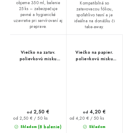
objeme 350 ml, balenie
Kompatibilná so
25 ks – zabezpečuje
zatavovacou fóliou,
pevné a hygienické
spoľahlivo tesní a je
uzavretie pri servírovaní aj
ideálna na donášku či
preprave.
take-away.
Viečko na zatav.
Viečko na papier.
polievkovú misku
polievkovú misku
350ml, 450ml, 500ml
350ml, 500ml 50ks
50ks
2,50 €
4,20 €
od
od
Jednotková
Jednotková
od 2,50 € / 50 ks
od 4,20 € / 50 ks
cena:
cena:
(8 balenie)
Skladom
Skladom