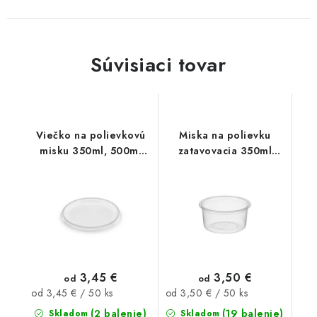
Súvisiaci tovar
Viečko na polievkovú
Miska na polievku
misku 350ml, 500ml
zatavovacia 350ml
50ks
50ks
3,45 €
3,50 €
od
od
Jednotková
Jednotková
od 3,45 € / 50 ks
od 3,50 € / 50 ks
cena:
cena:
(2 balenie)
(19 balenie)
Skladom
Skladom