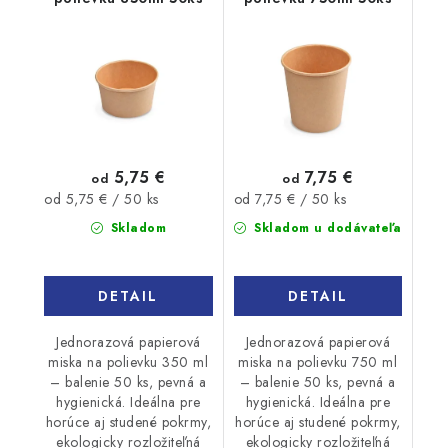
5,75 €
7,75 €
od
od
Jednotková
Jednotková
od 5,75 € / 50 ks
od 7,75 € / 50 ks
cena:
cena:
Skladom
Skladom u dodávateľa
DETAIL
DETAIL
Jednorazová papierová
Jednorazová papierová
miska na polievku 350 ml
miska na polievku 750 ml
– balenie 50 ks, pevná a
– balenie 50 ks, pevná a
hygienická. Ideálna pre
hygienická. Ideálna pre
horúce aj studené pokrmy,
horúce aj studené pokrmy,
ekologicky rozložiteľná
ekologicky rozložiteľná