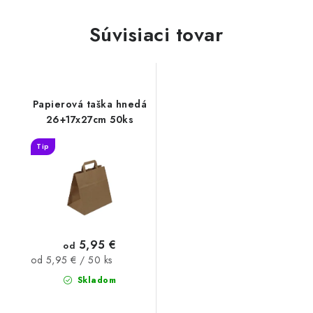
Súvisiaci tovar
Papierová taška hnedá
26+17x27cm 50ks
Tip
5,95 €
od
Jednotková
od 5,95 € / 50 ks
cena:
Skladom