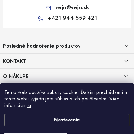
veju
@
veju.sk
+421 944 559 421
Z
á
Posledné hodnotenie produktov
p
ä
KONTAKT
t
Miska na šalát 250ml FATRA 50ks
i
VEJU s.r.o.
O NÁKUPE
Janka Kráľa 1059/82
e
Nitra 94901
O nás
IČO: 54577161
PRÁVNE INFORMÁCIE
Tento web používa súbory cookie. Ďalším prechádzaním
IČ DPH: SK2121721426
tohto webu vyjadrujete súhlas s ich používaním. Viac
Kontakty
Obchodné podmienky
informácií
tu
.
TEL:
+421 944 559 421
Doprava a platba
Ochrana osobných údajov
MAIL:
veju@veju.sk
Nastavenie
Odstúpenie od zmluvy