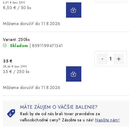
6,91 € bez DPH
DO
Jednotková
8,50 € / 50 ks
KOŠÍKA
cena:
11.8.2026
Variant: 250ks
Skladom
| 8591199471341
35 €
28,46 € bez DPH
DO
Jednotková
35 € / 250 ks
KOŠÍKA
cena:
11.8.2026
MÁTE ZÁUJEM O VÄČŠIE BALENIE?
Radi by ste od nás brali tovar pravidelne za
veľkoobchodné ceny? Zásobte sa u nás!
Napíšte nám!