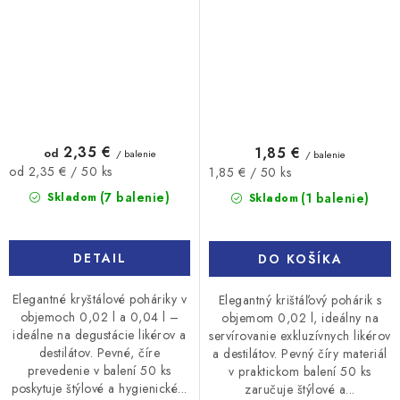
2,35 €
1,85 €
od
/ balenie
/ balenie
Jednotková
Jednotková
od 2,35 € / 50 ks
1,85 € / 50 ks
cena:
cena:
(7 balenie)
(1 balenie)
Skladom
Skladom
DETAIL
DO KOŠÍKA
Elegantné kryštálové poháriky v
Elegantný krištáľový pohárik s
objemoch 0,02 l a 0,04 l –
objemom 0,02 l, ideálny na
ideálne na degustácie likérov a
servírovanie exkluzívnych likérov
destilátov. Pevné, číre
a destilátov. Pevný číry materiál
prevedenie v balení 50 ks
v praktickom balení 50 ks
poskytuje štýlové a hygienické...
zaručuje štýlové a...