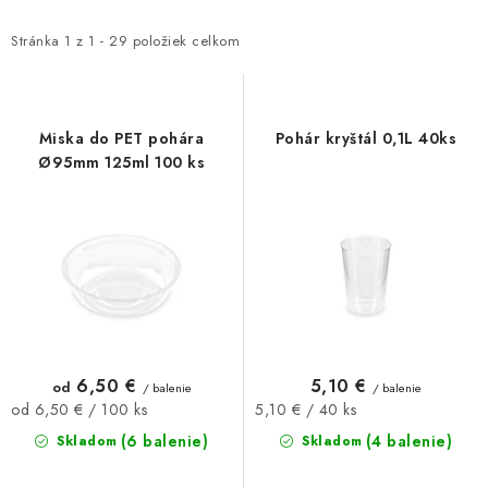
p
d
i
e
Stránka
1
z
1
-
29
položiek celkom
s
n
p
i
r
e
Miska do PET pohára
Pohár kryštál 0,1L 40ks
o
p
Ø95mm 125ml 100 ks
d
r
u
o
k
d
t
u
o
k
v
t
o
6,50 €
5,10 €
od
/ balenie
/ balenie
v
Jednotková
Jednotková
od 6,50 € / 100 ks
5,10 € / 40 ks
cena:
cena:
(6 balenie)
(4 balenie)
Skladom
Skladom