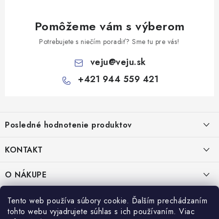
Pomôžeme vám s výberom
Potrebujete s niečím poradiť? Sme tu pre vás!
veju
@
veju.sk
+421 944 559 421
Z
á
Posledné hodnotenie produktov
p
ä
KONTAKT
t
Miska na šalát 250ml FATRA 50ks
i
VEJU s.r.o.
O NÁKUPE
Janka Kráľa 1059/82
e
Nitra 94901
O nás
IČO: 54577161
PRÁVNE INFORMÁCIE
Tento web používa súbory cookie. Ďalším prechádzaním
IČ DPH: SK2121721426
tohto webu vyjadrujete súhlas s ich používaním. Viac
Kontakty
Obchodné podmienky