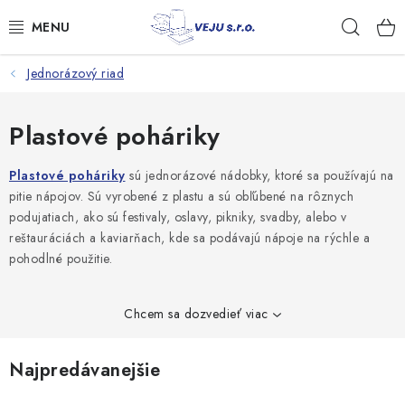
Prejsť
Hľad
na
obsah
Jednorázový riad
TAŠKY A VRECKÁ
FÓLIE, PAPIER, RUKAVICE
Plastové poháriky
JEDNORÁZOVÝ RIAD
Plastové poháriky
sú jednorázové nádobky, ktoré sa používajú na
pitie nápojov. Sú vyrobené z plastu a sú obľúbené na rôznych
podujatiach, ako sú festivaly, oslavy, pikniky, svadby, alebo v
OBALY NA JEDLO
reštauráciách a kaviarňach, kde sa podávajú nápoje na rýchle a
pohodlné použitie.
VRECIA NA ODPAD, HYGIENA
PÁSKY A DOPLNKY
Chcem sa dozvedieť viac
Kontakty
Doprava a platba
Najpredávanejšie