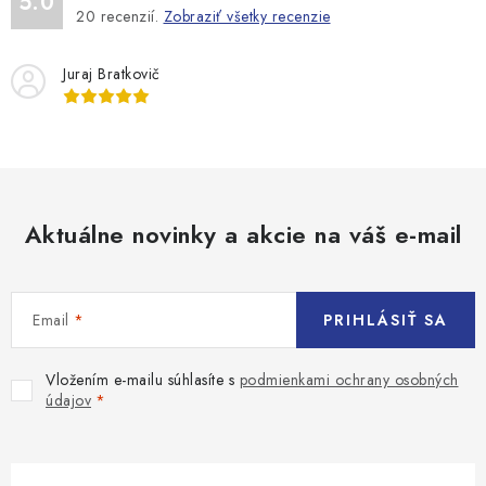
ý
5.0
20
recenzií.
Zobraziť všetky recenzie
p
i
Juraj Bratkovič
s
u
Aktuálne novinky a akcie na váš e-mail
Email
PRIHLÁSIŤ SA
Vložením e-mailu súhlasíte s
podmienkami ochrany osobných
údajov