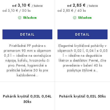
3,10 €
2,85 €
od
od
/ balenie
/ balenie
Jednotková
Jednotková
od 3,10 € / 50 ks
od 2,85 € / 40 ks
cena:
cena:
Skladom
Skladom
DETAIL
DETAIL
Priehľadné PP poháre s
Elegantné kryštálové poháriky v
priemerom 95 mm a objemom
objemoch 0,02 l, 0,04 l a 0,05
0,5 l – ideálne na osviežujúce
l – ideálne na degustácie
nápoje, kofolu, hroznovku či
likérov a destilátov. Pevné, číre
pivo. Pevné, hygienické a
prevedenie v balení 40 ks
praktické balenie 50 ks pre
poskytuje štýlové a...
každodenné...
Pohárik kryštál 0,02L 0,04L
Pohárik kryštál 0,02L 50ks
50ks