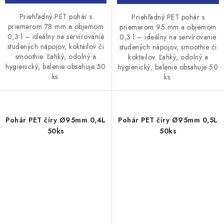
Priehľadný PET pohár s
Priehľadný PET pohár s
priemerom 78 mm a objemom
priemerom 95 mm a objemom
0,3 l – ideálny na servírovanie
0,3 l – ideálny na servírovanie
studených nápojov, koktailov či
studených nápojov, smoothie či
smoothie. Ľahký, odolný a
koktailov. Ľahký, odolný a
hygienický, balenie obsahuje 50
hygienický, balenie obsahuje 50
ks.
ks.
Pohár PET číry Ø95mm 0,4L
Pohár PET číry Ø95mm 0,5L
50ks
50ks