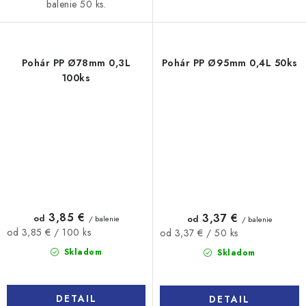
balenie 50 ks.
Pohár PP Ø78mm 0,3L
Pohár PP Ø95mm 0,4L 50ks
100ks
3,85 €
3,37 €
od
od
/ balenie
/ balenie
Jednotková
Jednotková
od 3,85 € / 100 ks
od 3,37 € / 50 ks
cena:
cena:
Skladom
Skladom
DETAIL
DETAIL