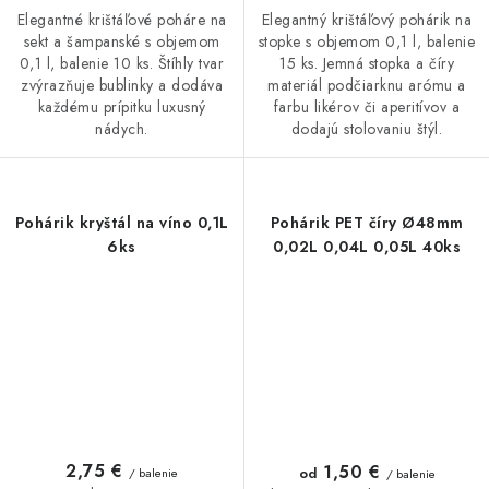
Elegantné krištáľové poháre na
Elegantný krištáľový pohárik na
sekt a šampanské s objemom
stopke s objemom 0,1 l, balenie
0,1 l, balenie 10 ks. Štíhly tvar
15 ks. Jemná stopka a číry
zvýrazňuje bublinky a dodáva
materiál podčiarknu arómu a
každému prípitku luxusný
farbu likérov či aperitívov a
nádych.
dodajú stolovaniu štýl.
Pohárik kryštál na víno 0,1L
Pohárik PET číry Ø48mm
6ks
0,02L 0,04L 0,05L 40ks
2,75 €
1,50 €
od
/ balenie
/ balenie