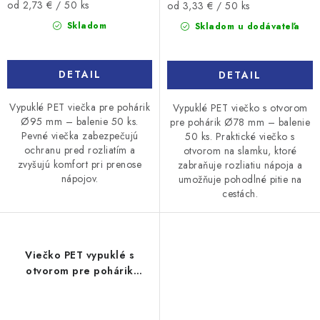
Jednotková
Jednotková
od 2,73 € / 50 ks
od 3,33 € / 50 ks
cena:
cena:
Skladom
Skladom u dodávateľa
DETAIL
DETAIL
Vypuklé PET viečka pre pohárik
Vypuklé PET viečko s otvorom
Ø95 mm – balenie 50 ks.
pre pohárik Ø78 mm – balenie
Pevné viečka zabezpečujú
50 ks. Praktické viečko s
ochranu pred rozliatím a
otvorom na slamku, ktoré
zvyšujú komfort pri prenose
zabraňuje rozliatiu nápoja a
nápojov.
umožňuje pohodlné pitie na
cestách.
Viečko PET vypuklé s
otvorom pre pohárik
Ø95mm 50ks