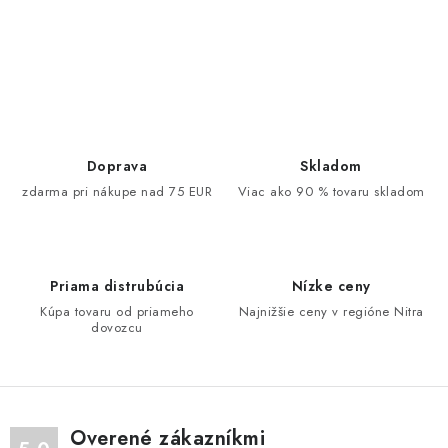
O
v
l
á
d
Doprava
Skladom
a
zdarma pri nákupe nad 75 EUR
Viac ako 90 % tovaru skladom
c
i
e
Priama distrubúcia
Nízke ceny
p
Kúpa tovaru od priameho
Najnižšie ceny v regióne Nitra
r
dovozcu
v
k
y
v
Overené zákazníkmi