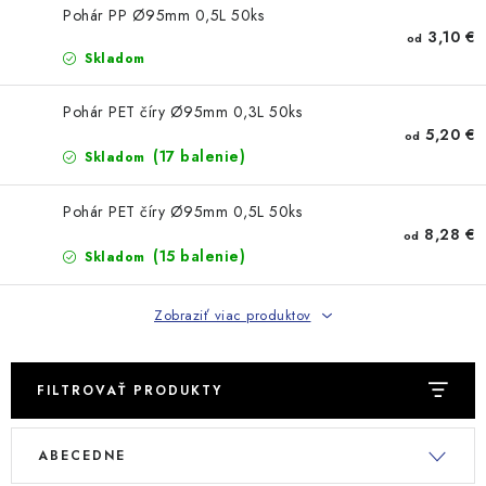
Pohár PP Ø95mm 0,5L 50ks
3,10 €
od
Skladom
Pohár PET číry Ø95mm 0,3L 50ks
5,20 €
od
(17 balenie)
Skladom
Pohár PET číry Ø95mm 0,5L 50ks
8,28 €
od
(15 balenie)
Skladom
Zobraziť viac produktov
FILTROVAŤ PRODUKTY
V
R
ABECEDNE
ý
a