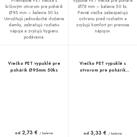
Priehľadné PET viečka s
Vypuklé PET viečka pre pohárik
krížovým otvorom pre pohárik
Ø78 mm – balenie 50 ks.
Ø95 mm – balenie 50 ks.
Pevné viečka zabezpečujú
Umožňujú jednoduché vloženie
ochranu pred rozliatím a
slamky, zabraňujú rozliatiu
zvyšujú komfort pri prenose
nápoja a zvyšujú hygienu
nápojov.
podávania.
Viečko PET vypuklé pre
Viečko PET vypuklé s
pohárik Ø95mm 50ks
otvorom pre pohárik
Ø78mm 50ks
2,73 €
3,33 €
od
od
/ balenie
/ balenie