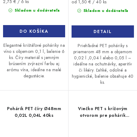
Jednotková
Jednotková
2,75 € / 6 ks
od 1,50 € / 40 ks
cena:
cena:
Skladom u dodávateľa
Skladom u dodávateľa
DO KOŠÍKA
DETAIL
Elegantné krištáľové poháriky na
Priehľadné PET poháriky s
víno s objemom 0,1 l, balenie 6
priemerom 48 mm a objemom
ks. Číry materiál s jemným
0,02 l ,0,04 l alebo 0,05 l –
brúsením zvýrazní farbu aj
ideálne na ochutnávky, aperitív
arómu vína, ideálne na malé
či likéry. Ľahké, odolné a
degustácie.
hygienické, balenie obsahuje 40
ks.
Pohárik PET číry Ø48mm
Viečko PET s krížovým
0,02L 0,04L 40ks
otvorom pre pohárik
Ø78mm 50ks