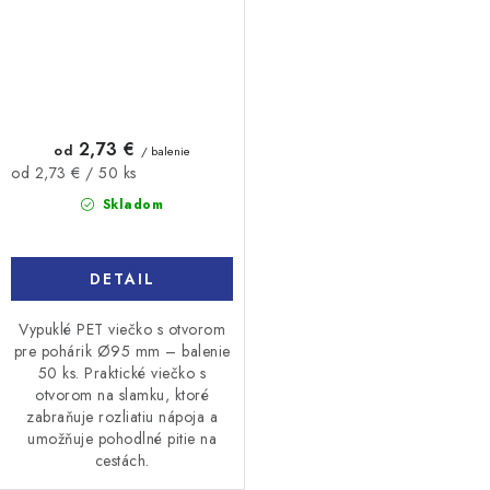
2,73 €
od
/ balenie
Jednotková
od 2,73 € / 50 ks
cena:
Skladom
DETAIL
Vypuklé PET viečko s otvorom
pre pohárik Ø95 mm – balenie
50 ks. Praktické viečko s
otvorom na slamku, ktoré
zabraňuje rozliatiu nápoja a
umožňuje pohodlné pitie na
cestách.