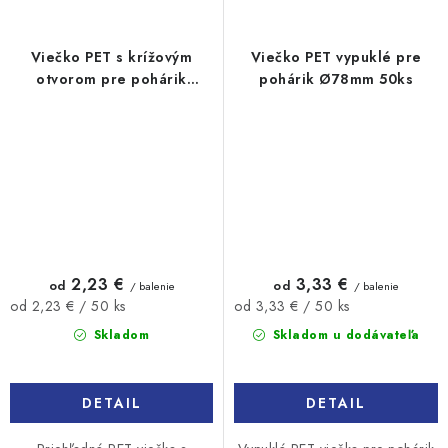
Viečko PET s krížovým
Viečko PET vypuklé pre
otvorom pre pohárik
pohárik Ø78mm 50ks
Ø95mm 50ks
2,23 €
3,33 €
od
od
/ balenie
/ balenie
Jednotková
Jednotková
od 2,23 € / 50 ks
od 3,33 € / 50 ks
cena:
cena:
Skladom
Skladom u dodávateľa
DETAIL
DETAIL