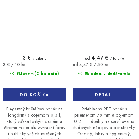
3 €
4,47 €
od
/ balenie
/ balenie
Jednotková
Jednotková
3 € / 10 ks
od 4,47 € / 50 ks
cena:
cena:
(3 balenie)
Skladom
Skladom u dodávateľa
DO KOŠÍKA
DETAIL
Elegantný krištáľový pohár na
Priehľadný PET pohár s
longdrink s objemom 0,3 l,
priemerom 78 mm a objemom
ktorý vďaka tenkým stenám a
0,2 l – ideálny na servírovanie
číremu materiálu zvýrazní farby
studených nápojov a ochutnávky.
i bublinky vašich miešaných
Odolný, ľahký a hygienický,