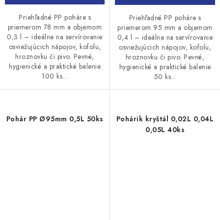
Priehľadné PP poháre s
Priehľadné PP poháre s
priemerom 78 mm a objemom
priemerom 95 mm a objemom
0,3 l – ideálne na servírovanie
0,4 l – ideálne na servírovanie
osviežujúcich nápojov, kofolu,
osviežujúcich nápojov, kofolu,
hroznovku či pivo. Pevné,
hroznovku či pivo. Pevné,
hygienické a praktické balenie
hygienické a praktické balenie
100 ks...
50 ks...
Pohár PP Ø95mm 0,5L 50ks
Pohárik kryštál 0,02L 0,04L
0,05L 40ks