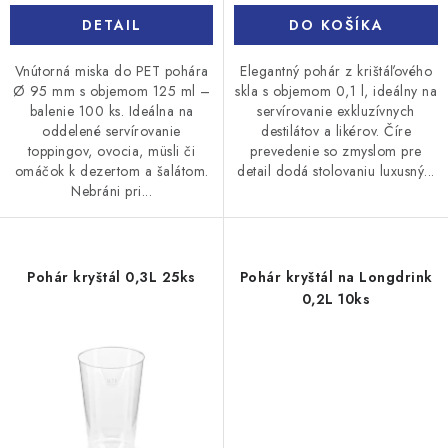
DETAIL
DO KOŠÍKA
Vnútorná miska do PET pohára
Elegantný pohár z krištáľového
Ø 95 mm s objemom 125 ml –
skla s objemom 0,1 l, ideálny na
balenie 100 ks. Ideálna na
servírovanie exkluzívnych
oddelené servírovanie
destilátov a likérov. Číre
toppingov, ovocia, müsli či
prevedenie so zmyslom pre
omáčok k dezertom a šalátom.
detail dodá stolovaniu luxusný...
Nebráni pri...
Pohár kryštál 0,3L 25ks
Pohár kryštál na Longdrink
0,2L 10ks