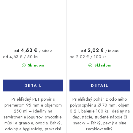
4,63 €
2,02 €
od
od
/ balenie
/ balenie
Jednotková
Jednotková
od 4,63 € / 50 ks
od 2,02 € / 100 ks
cena:
cena:
Skladom
Skladom
DETAIL
DETAIL
Priehľadný PET pohár s
Priehľadný pohár z odolného
priemerom 95 mm a objemom
polypropylénu Ø 70 mm, objem
250 ml – ideálny na
0,2 l, balenie 100 ks. Ideálny na
servírovanie jogurtov, smoothie,
degustácie, studené nápoje či
müsli a granole, ovocia. Ľahký,
snacky – ľahký, pevný a plne
odolný a hygienický, praktické
recyklovateľný.