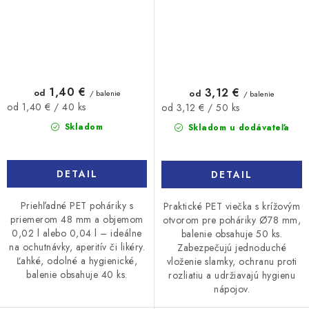
1,40 €
3,12 €
od
od
/ balenie
/ balenie
Jednotková
Jednotková
od 1,40 € / 40 ks
od 3,12 € / 50 ks
cena:
cena:
Skladom
Skladom u dodávateľa
DETAIL
DETAIL
Priehľadné PET poháriky s
Praktické PET viečka s krížovým
priemerom 48 mm a objemom
otvorom pre poháriky Ø78 mm,
0,02 l alebo 0,04 l – ideálne
balenie obsahuje 50 ks.
na ochutnávky, aperitív či likéry.
Zabezpečujú jednoduché
Ľahké, odolné a hygienické,
vloženie slamky, ochranu proti
balenie obsahuje 40 ks.
rozliatiu a udržiavajú hygienu
nápojov.