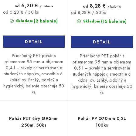
6,20 €
8,28 €
od
od
/ balenie
/ balenie
Jednotková
Jednotková
od 6,20 € / 50 ks
od 8,28 € / 50 ks
cena:
cena:
(2 balenie)
(15 balenie)
Skladom
Skladom
DETAIL
DETAIL
Priehľadný PET pohár s
Priehľadný PET pohár s
priemerom 95 mm a objemom
priemerom 95 mm a objemom
0,4 l – skvelý na servírovanie
0,5 l – skvelý na servírovanie
studených nápojov, smoothie či
studených nápojov, smoothie či
koktailov. Ľahký, odolný a
koktailov. Ľahký, odolný a
hygienický, balenie obsahuje 50
hygienický, balenie obsahuje 50
ks.
ks.
Pohár PET číry Ø95mm
Pohár PP Ø70mm 0,2L
250ml 50ks
100ks