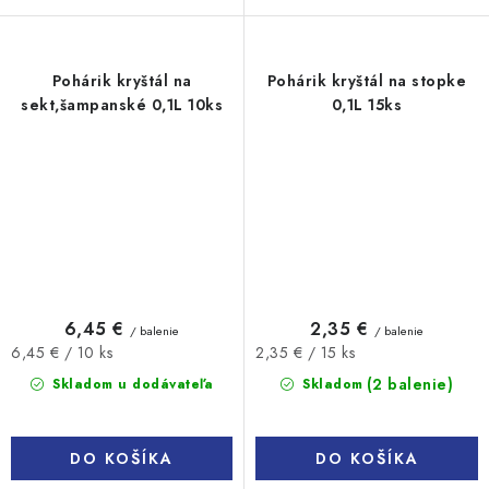
Pohárik kryštál na
Pohárik kryštál na stopke
sekt,šampanské 0,1L 10ks
0,1L 15ks
6,45 €
2,35 €
/ balenie
/ balenie
Jednotková
Jednotková
6,45 € / 10 ks
2,35 € / 15 ks
cena:
cena:
(2 balenie)
Skladom u dodávateľa
Skladom
DO KOŠÍKA
DO KOŠÍKA