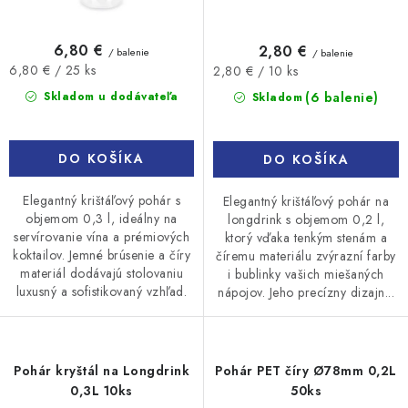
6,80 €
2,80 €
/ balenie
/ balenie
Jednotková
Jednotková
6,80 € / 25 ks
2,80 € / 10 ks
cena:
cena:
(6 balenie)
Skladom u dodávateľa
Skladom
DO KOŠÍKA
DO KOŠÍKA
Elegantný krištáľový pohár s
Elegantný krištáľový pohár na
objemom 0,3 l, ideálny na
longdrink s objemom 0,2 l,
servírovanie vína a prémiových
ktorý vďaka tenkým stenám a
koktailov. Jemné brúsenie a číry
číremu materiálu zvýrazní farby
materiál dodávajú stolovaniu
i bublinky vašich miešaných
luxusný a sofistikovaný vzhľad.
nápojov. Jeho precízny dizajn...
Pohár kryštál na Longdrink
Pohár PET číry Ø78mm 0,2L
0,3L 10ks
50ks