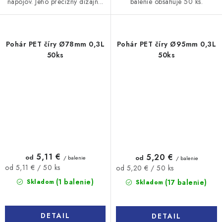
nápojov. Jeho precízny dizajn...
balenie obsahuje 50 ks.
Pohár PET číry Ø78mm 0,3L
Pohár PET číry Ø95mm 0,3L
50ks
50ks
5,11 €
5,20 €
od
od
/ balenie
/ balenie
Jednotková
Jednotková
od 5,11 € / 50 ks
od 5,20 € / 50 ks
cena:
cena:
(1 balenie)
(17 balenie)
Skladom
Skladom
DETAIL
DETAIL