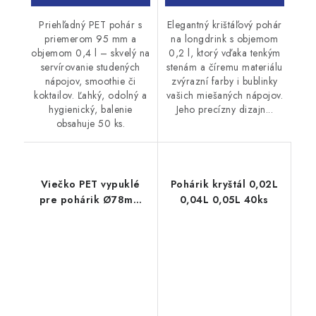
Elegantný krištáľový pohár
Priehľadný PET pohár s
na longdrink s objemom
priemerom 95 mm a
0,2 l, ktorý vďaka tenkým
objemom 0,4 l – skvelý na
stenám a číremu materiálu
servírovanie studených
zvýrazní farby i bublinky
nápojov, smoothie či
vašich miešaných nápojov.
koktailov. Ľahký, odolný a
Jeho precízny dizajn...
hygienický, balenie
obsahuje 50 ks.
Viečko PET vypuklé
Pohárik kryštál 0,02L
pre pohárik Ø78mm
0,04L 0,05L 40ks
50ks