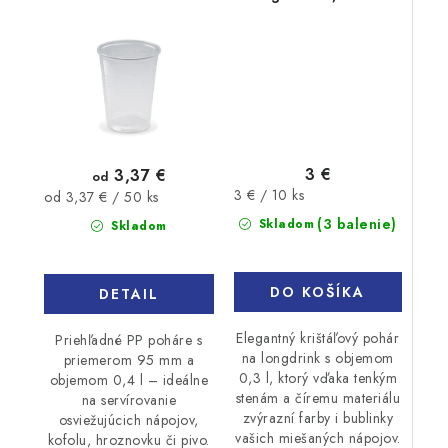
3 €
3,37 €
od
Jednotková
3 € / 10 ks
Jednotková
od 3,37 € / 50 ks
cena:
cena:
(3 balenie)
Skladom
Skladom
DO KOŠÍKA
DETAIL
Elegantný krištáľový pohár
Priehľadné PP poháre s
na longdrink s objemom
priemerom 95 mm a
0,3 l, ktorý vďaka tenkým
objemom 0,4 l – ideálne
stenám a číremu materiálu
na servírovanie
zvýrazní farby i bublinky
osviežujúcich nápojov,
vašich miešaných nápojov.
kofolu, hroznovku či pivo.