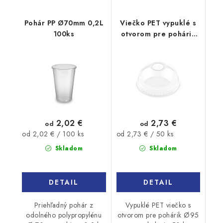
Pohár PP Ø70mm 0,2L
Viečko PET vypuklé s
100ks
otvorom pre pohárik
Ø95mm 50ks
2,02 €
2,73 €
od
od
Jednotková
Jednotková
od 2,02 € / 100 ks
od 2,73 € / 50 ks
cena:
cena:
Skladom
Skladom
DETAIL
DETAIL
Priehľadný pohár z
Vypuklé PET viečko s
odolného polypropylénu
otvorom pre pohárik Ø95