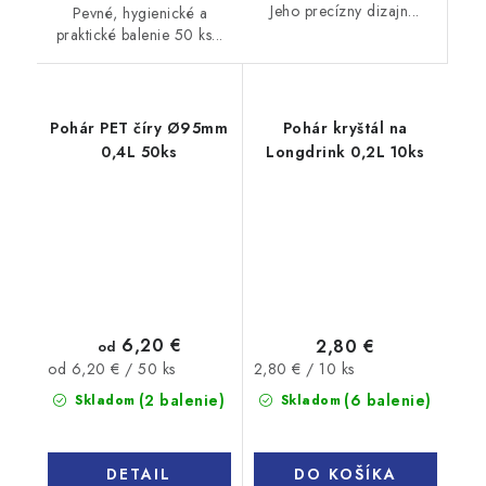
Jeho precízny dizajn...
Pevné, hygienické a
praktické balenie 50 ks...
Pohár PET číry Ø95mm
Pohár kryštál na
0,4L 50ks
Longdrink 0,2L 10ks
6,20 €
2,80 €
od
Jednotková
Jednotková
2,80 € / 10 ks
od 6,20 € / 50 ks
cena:
cena:
(6 balenie)
(2 balenie)
Skladom
Skladom
DO KOŠÍKA
DETAIL