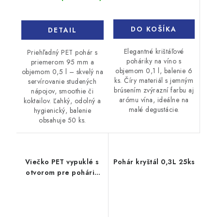
DO KOŠÍKA
DETAIL
Elegantné krištáľové
Priehľadný PET pohár s
poháriky na víno s
priemerom 95 mm a
objemom 0,1 l, balenie 6
objemom 0,5 l – skvelý na
ks. Číry materiál s jemným
servírovanie studených
brúsením zvýrazní farbu aj
nápojov, smoothie či
arómu vína, ideálne na
koktailov. Ľahký, odolný a
malé degustácie.
hygienický, balenie
obsahuje 50 ks.
Viečko PET vypuklé s
Pohár kryštál 0,3L 25ks
otvorom pre pohárik
Ø78mm 50ks