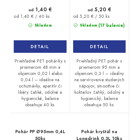
1,40 €
5,20 €
od
od
Jednotková
Jednotková
od 1,40 € / 40 ks
od 5,20 € / 50 ks
cena:
cena:
(17 balenie)
Skladom
Skladom
DETAIL
DETAIL
Priehľadné PET poháriky s
Priehľadný PET pohár s
priemerom 48 mm a
priemerom 95 mm a
objemom 0,02 l alebo
objemom 0,3 l – ideálny
0,04 l – ideálne na
na servírovanie studených
ochutnávky, aperitív či
nápojov, smoothie či
likéry. Ľahké, odolné a
koktailov. Ľahký, odolný a
hygienické, balenie
hygienický, balenie
obsahuje 40 ks.
obsahuje 50 ks.
Pohár PP Ø95mm 0,4L
Pohár kryštál na
50ks
Longdrink 0,3L 10ks