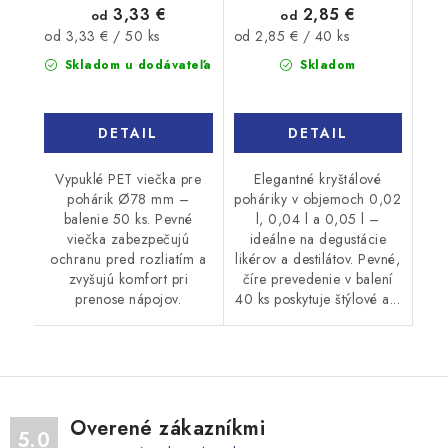
3,33 €
2,85 €
od
od
Jednotková
Jednotková
od 3,33 € / 50 ks
od 2,85 € / 40 ks
cena:
cena:
Skladom u dodávateľa
Skladom
DETAIL
DETAIL
Vypuklé PET viečka pre
Elegantné kryštálové
pohárik Ø78 mm –
poháriky v objemoch 0,02
balenie 50 ks. Pevné
l, 0,04 l a 0,05 l –
viečka zabezpečujú
ideálne na degustácie
ochranu pred rozliatím a
likérov a destilátov. Pevné,
zvyšujú komfort pri
číre prevedenie v balení
prenose nápojov.
40 ks poskytuje štýlové a...
Overené zákazníkmi
5.0