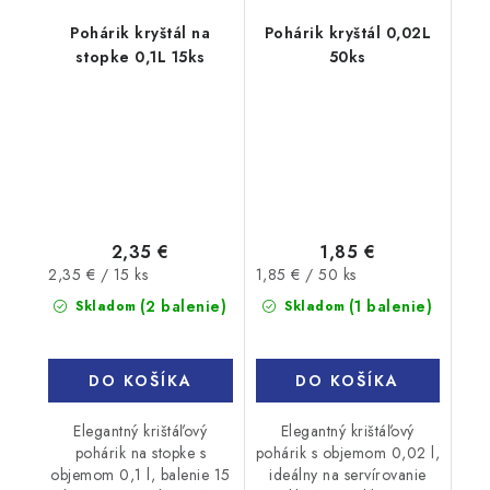
Pohárik kryštál na
Pohárik kryštál 0,02L
stopke 0,1L 15ks
50ks
2,35 €
1,85 €
Jednotková
Jednotková
2,35 € / 15 ks
1,85 € / 50 ks
cena:
cena:
(2 balenie)
(1 balenie)
Skladom
Skladom
DO KOŠÍKA
DO KOŠÍKA
Elegantný krištáľový
Elegantný krištáľový
pohárik na stopke s
pohárik s objemom 0,02 l,
objemom 0,1 l, balenie 15
ideálny na servírovanie