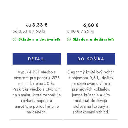
3,33 €
6,80 €
od
Jednotková
Jednotková
6,80 € / 25 ks
od 3,33 € / 50 ks
cena:
cena:
Skladom u dodávateľa
Skladom u dodávateľa
DO KOŠÍKA
DETAIL
Elegantný krištáľový pohár
Vypuklé PET viečko s
s objemom 0,3 l, ideálny
otvorom pre pohárik Ø78
na servírovanie vína a
mm – balenie 50 ks.
prémiových koktailov.
Praktické viečko s otvorom
Jemné brúsenie a číry
na slamku, ktoré zabraňuje
materiál dodávajú
rozliatiu nápoja a
stolovaniu luxusný a
umožňuje pohodlné pitie
sofistikovaný vzhľad.
na cestách.