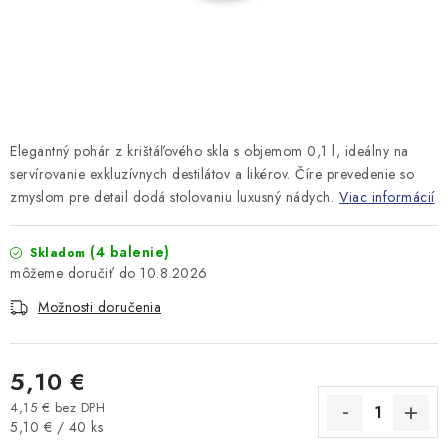
Elegantný pohár z krištáľového skla s objemom 0,1 l, ideálny na
servírovanie exkluzívnych destilátov a likérov. Číre prevedenie so
zmyslom pre detail dodá stolovaniu luxusný nádych.
Viac informácií
(4 balenie)
Skladom
10.8.2026
Možnosti doručenia
5,10 €
4,15 € bez DPH
Jednotková cena:
5,10 € / 40 ks