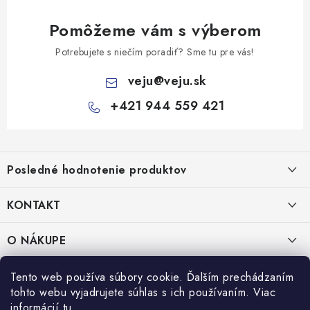
Pomôžeme vám s výberom
Potrebujete s niečím poradiť? Sme tu pre vás!
veju
@
veju.sk
+421 944 559 421
Z
á
Posledné hodnotenie produktov
p
ä
KONTAKT
t
Miska na šalát 250ml FATRA 50ks
i
VEJU s.r.o.
O NÁKUPE
Janka Kráľa 1059/82
e
Nitra 94901
O nás
IČO: 54577161
PRÁVNE INFORMÁCIE
Tento web používa súbory cookie. Ďalším prechádzaním
IČ DPH: SK2121721426
tohto webu vyjadrujete súhlas s ich používaním. Viac
Kontakty
Obchodné podmienky
informácií
tu
.