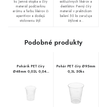
ks. Jemná stopka a číry
exkluzívnych likérov a
materiál podčiarknu
destilátov. Pevný číry
arómu a farbu likérov či
materiál v praktickom
aperitívov a dodajú
balení 50 ks zaručuje
stolovaniu štýl.
štýlové a...
Podobné produkty
Pohárik PET číry
Pohár PET číry Ø95mm
Ø48mm 0,02L 0,04L
0,3L 50ks
40ks