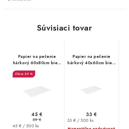
Súvisiaci tovar
Papier na pečenie
Papier na pečenie
hárkový 60x80cm biely
hárkový 40x60cm biely
500ks
500ks
23 %
45 €
33 €
59 €
Jednotková
33 € / 500 ks
Jednotková
45 € / 500 ks
cena:
Momentálne nedostupné