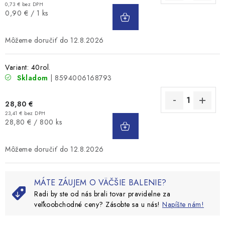
0,73 € bez DPH
DO
Jednotková
0,90 € / 1 ks
KOŠÍKA
cena:
12.8.2026
Variant: 40rol.
Skladom
| 8594006168793
28,80 €
23,41 € bez DPH
DO
Jednotková
28,80 € / 800 ks
KOŠÍKA
cena:
12.8.2026
MÁTE ZÁUJEM O VÄČŠIE BALENIE?
Radi by ste od nás brali tovar pravidelne za
veľkoobchodné ceny? Zásobte sa u nás!
Napíšte nám!