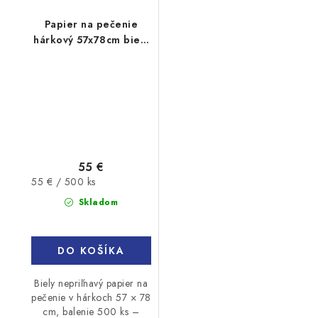
Papier na pečenie
hárkový 57x78cm biely
500ks
55 €
Jednotková
55 € / 500 ks
cena:
Skladom
DO KOŠÍKA
Biely nepriľnavý papier na
pečenie v hárkoch 57 × 78
cm, balenie 500 ks –