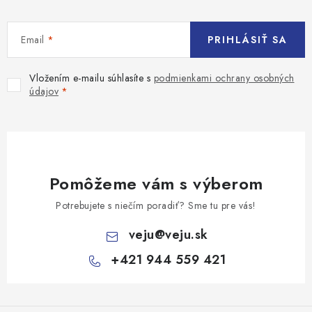
Email
PRIHLÁSIŤ SA
Vložením e-mailu súhlasíte s
podmienkami ochrany osobných
údajov
Pomôžeme vám s výberom
Potrebujete s niečím poradiť? Sme tu pre vás!
veju
@
veju.sk
+421 944 559 421
Z
á