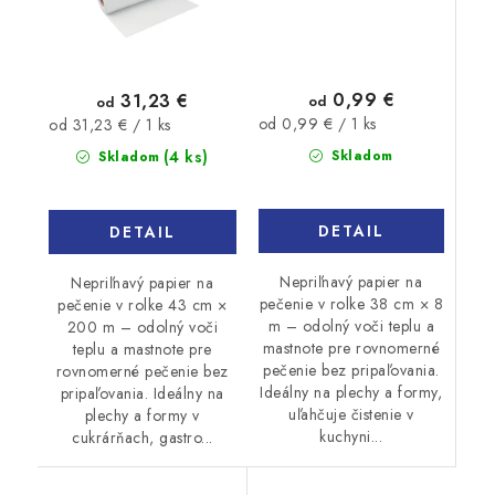
0,99 €
31,23 €
od
od
Jednotková
Jednotková
od 0,99 € / 1 ks
od 31,23 € / 1 ks
cena:
cena:
(4 ks)
Skladom
Skladom
DETAIL
DETAIL
Nepriľnavý papier na
Nepriľnavý papier na
pečenie v rolke 38 cm × 8
pečenie v rolke 43 cm ×
m – odolný voči teplu a
200 m – odolný voči
mastnote pre rovnomerné
teplu a mastnote pre
pečenie bez pripaľovania.
rovnomerné pečenie bez
Ideálny na plechy a formy,
pripaľovania. Ideálny na
uľahčuje čistenie v
plechy a formy v
kuchyni...
cukrárňach, gastro...