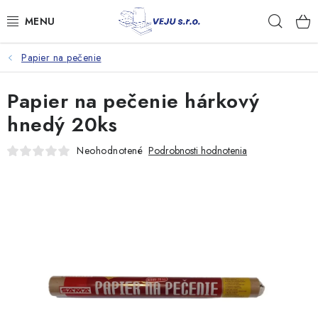
Prejsť
Hľad
na
obsah
Papier na pečenie
TAŠKY A VRECKÁ
Papier na pečenie hárkový
FÓLIE, PAPIER, RUKAVICE
hnedý 20ks
JEDNORÁZOVÝ RIAD
Neohodnotené
Podrobnosti hodnotenia
OBALY NA JEDLO
VRECIA NA ODPAD, HYGIENA
PÁSKY A DOPLNKY
Kontakty
Doprava a platba