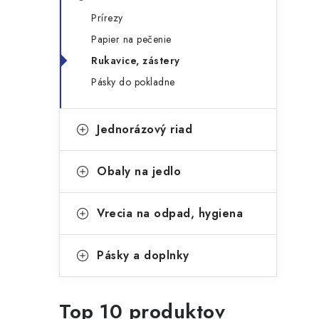
g
ý
Prírezy
ó
Papier na pečenie
p
r
Rukavice, zástery
a
i
Pásky do pokladne
e
n
e
Jednorázový riad
l
Obaly na jedlo
Vrecia na odpad, hygiena
Pásky a doplnky
Top 10 produktov