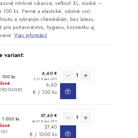
azové nitrilové rukavice, veľkosť XL, modré –
e 100 ks. Pevné a elastické, odolné voči
hnutiu a vybraným chemikáliám, bez latexu;
 pre potravinárstvo, hygienu, kozmetiku aj
vanie.
Viac informácií
6,60 €
: 100 ks
5,37 € bez DPH
dané
Jednotková
6,60
DO
3082130382
cena:
€ / 100 ks
KOŠÍKA
57,40 €
: 1 000 ks
46,67 € bez DPH
dané
Jednotková
57,40
DO
/101
cena:
€ / 1000 ks
KOŠÍKA