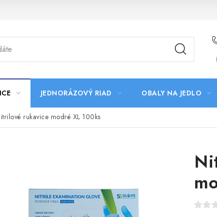
ICE
JEDNORÁZOVÝ RIAD
OBALY NA JEDLO
itrilové rukavice modré XL 100ks
Ni
mo