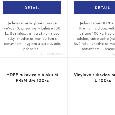
DETAIL
DETAIL
Jednorazové vinylové rukavice
Jednorazové HDPE ru
veľkosti S, priesvitné – balenie 100
Premium v bloku, veľk
ks. Bez latexu, univerzálne na obe
balenie 100 ks. Hygie
ruky; vhodné na manipuláciu s
odolné, univerzálne (na
potravinami, hygienu a upratovanie,
ľavú ruku), vhodné na ma
pohodlné...
potravinami, upratova
Kód:
6973082350063
Kó
HDPE rukavice v bloku M
Vinylové rukavice p
PREMIUM 100ks
L 100ks