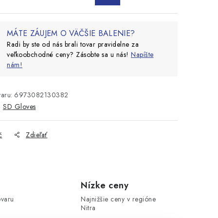
MÁTE ZÁUJEM O VÄČŠIE BALENIE?
Radi by ste od nás brali tovar pravidelne za
veľkoobchodné ceny? Zásobte sa u nás!
Napíšte
nám!
aru:
6973082130382
:
SD Gloves
č
Zdieľať
Nízke ceny
ovaru
Najnižšie ceny v regióne
Nitra