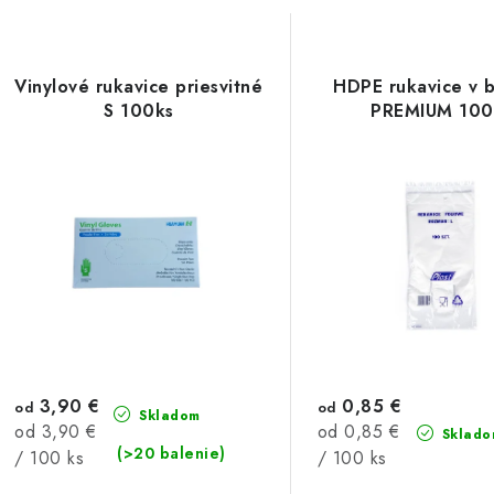
Vinylové rukavice priesvitné
HDPE rukavice v b
S 100ks
PREMIUM 100
3,90 €
0,85 €
od
od
Skladom
Jednotková
Jednotková
od 3,90 €
od 0,85 €
Sklado
(>20 balenie)
cena:
cena:
/ 100 ks
/ 100 ks