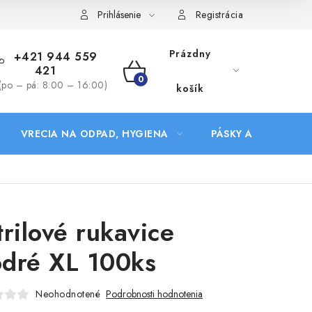
Prihlásenie
Registrácia
Prázdny
+421 944 559
421
NÁKUPNÝ
(po – pá: 8:00 – 16:00)
košík
KOŠÍK
VRECIA NA ODPAD, HYGIENA
PÁSKY A DOPLNKY
trilové rukavice
dré XL 100ks
Neohodnotené
Podrobnosti hodnotenia