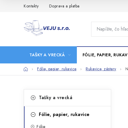
Prejsť
Kontakty
Doprava a platba
na
obsah
TAŠKY A VRECKÁ
FÓLIE, PAPIER, RUKAV
Domov
Fólie, papier, rukavice
Rukavice, zástery
N
B
K
Preskočiť
Tašky a vrecká
kategórie
a
o
t
č
Fólie, papier, rukavice
e
n
Fólie