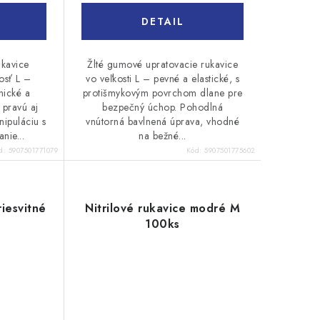
DETAIL
kavice
Žlté gumové upratovacie rukavice
osť L –
vo veľkosti L – pevné a elastické, s
nické a
protišmykovým povrchom dlane pre
 pravú aj
bezpečný úchop. Pohodlná
nipuláciu s
vnútorná bavlnená úprava, vhodné
nie...
na bežné...
d:
5907501771079
Kód:
5907501775602
riesvitné
Nitrilové rukavice modré M
100ks