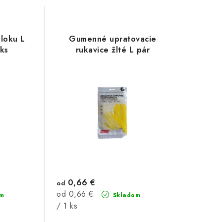
loku L
Gumenné upratovacie
ks
rukavice žlté L pár
0,66 €
od
Jednotková
od 0,66 €
m
Skladom
cena:
/ 1 ks