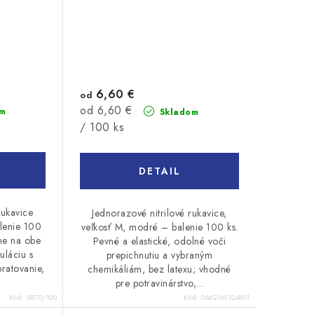
6,60 €
od
Jednotková
od 6,60 €
m
Skladom
cena:
/ 100 ks
DETAIL
rukavice
Jednorazové nitrilové rukavice,
balenie 100
veľkosť M, modré – balenie 100 ks.
lne na obe
Pevné a elastické, odolné voči
uláciu s
prepichnutiu a vybraným
pratovanie,
chemikáliám, bez latexu; vhodné
pre potravinárstvo,...
Kód:
5870/100
Kód:
0662169324801