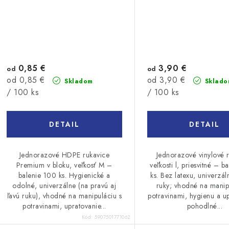
0,85 €
3,90 €
od
od
Jednotková
Jednotková
od 0,85 €
od 3,90 €
Skladom
Sklado
cena:
cena:
/ 100 ks
/ 100 ks
DETAIL
DETAIL
Jednorazové HDPE rukavice
Jednorazové vinylové 
Premium v bloku, veľkosť M –
veľkosti l, priesvitné – 
balenie 100 ks. Hygienické a
ks. Bez latexu, univerzá
odolné, univerzálne (na pravú aj
ruky; vhodné na manip
ľavú ruku), vhodné na manipuláciu s
potravinami, hygienu a u
potravinami, upratovanie...
pohodlné...
Kód:
5907501771062