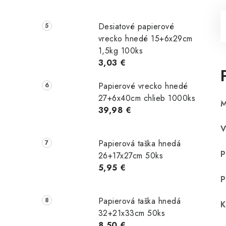
Desiatové papierové
vrecko hnedé 15+6x29cm
1,5kg 100ks
3,03 €
Papierové vrecko hnedé
27+6x40cm chlieb 1000ks
M
39,98 €
V
Papierová taška hnedá
P
26+17x27cm 50ks
5,95 €
P
Papierová taška hnedá
K
32+21x33cm 50ks
8,50 €