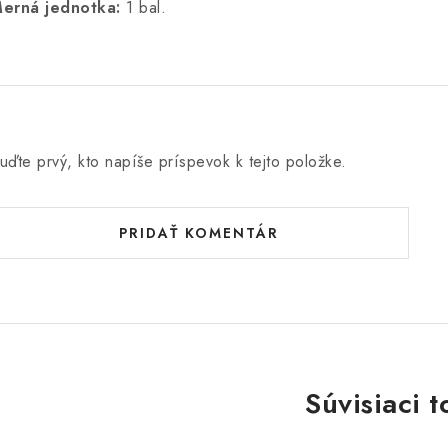
erná jednotka:
1 bal.
uďte prvý, kto napíše príspevok k tejto položke.
PRIDAŤ KOMENTÁR
Súvisiaci t