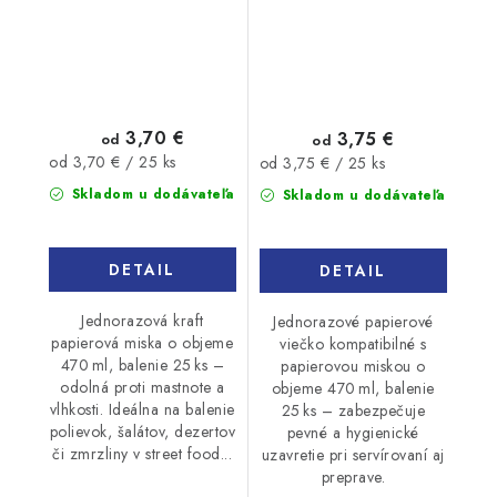
3,70 €
3,75 €
od
od
Jednotková
Jednotková
od 3,70 € / 25 ks
od 3,75 € / 25 ks
cena:
cena:
Skladom u dodávateľa
Skladom u dodávateľa
DETAIL
DETAIL
Jednorazová kraft
Jednorazové papierové
papierová miska o objeme
viečko kompatibilné s
470 ml, balenie 25 ks –
papierovou miskou o
odolná proti mastnote a
objeme 470 ml, balenie
vlhkosti. Ideálna na balenie
25 ks – zabezpečuje
polievok, šalátov, dezertov
pevné a hygienické
či zmrzliny v street food...
uzavretie pri servírovaní aj
preprave.