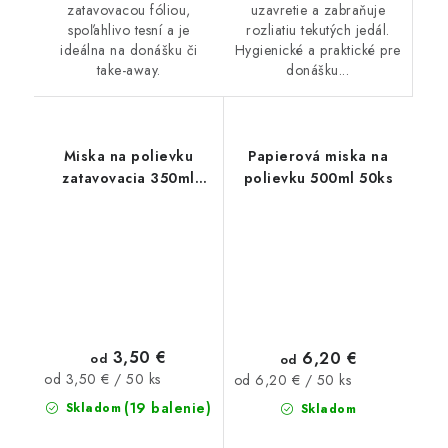
uzavretie a zabraňuje
zatavovacou fóliou,
rozliatiu tekutých jedál.
spoľahlivo tesní a je
Hygienické a praktické pre
ideálna na donášku či
donášku...
take-away.
Miska na polievku
Papierová miska na
zatavovacia 350ml
polievku 500ml 50ks
50ks
3,50 €
6,20 €
od
od
Jednotková
Jednotková
od 3,50 € / 50 ks
od 6,20 € / 50 ks
cena:
cena:
(19 balenie)
Skladom
Skladom