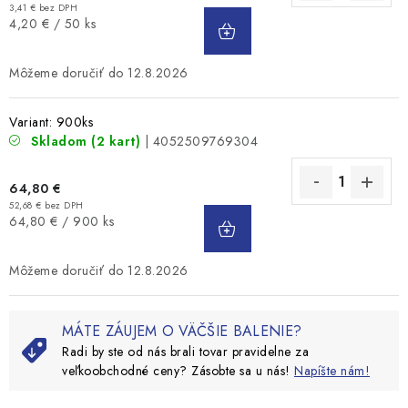
3,41 € bez DPH
DO
Jednotková
4,20 € / 50 ks
KOŠÍKA
cena:
12.8.2026
Variant: 900ks
Skladom
(2 kart)
| 4052509769304
64,80 €
52,68 € bez DPH
DO
Jednotková
64,80 € / 900 ks
KOŠÍKA
cena:
12.8.2026
MÁTE ZÁUJEM O VÄČŠIE BALENIE?
Radi by ste od nás brali tovar pravidelne za
veľkoobchodné ceny? Zásobte sa u nás!
Napíšte nám!