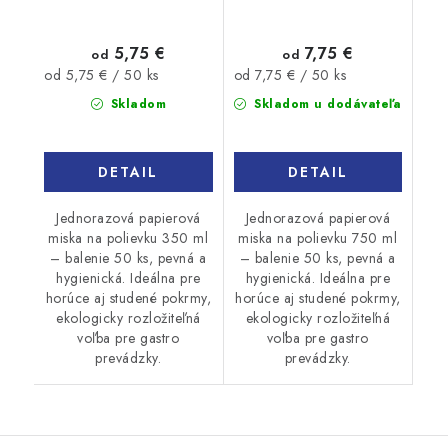
5,75 €
7,75 €
od
od
Jednotková
Jednotková
od 5,75 € / 50 ks
od 7,75 € / 50 ks
cena:
cena:
Skladom
Skladom u dodávateľa
DETAIL
DETAIL
Jednorazová papierová
Jednorazová papierová
miska na polievku 350 ml
miska na polievku 750 ml
– balenie 50 ks, pevná a
– balenie 50 ks, pevná a
hygienická. Ideálna pre
hygienická. Ideálna pre
horúce aj studené pokrmy,
horúce aj studené pokrmy,
ekologicky rozložiteľná
ekologicky rozložiteľná
voľba pre gastro
voľba pre gastro
prevádzky.
prevádzky.