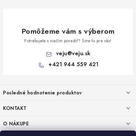
Pomôžeme vám s výberom
Potrebujete s niečím poradiť? Sme tu pre vás!
veju
@
veju.sk
+421 944 559 421
Z
á
Posledné hodnotenie produktov
p
ä
KONTAKT
t
Miska na šalát 250ml FATRA 50ks
i
VEJU s.r.o.
O NÁKUPE
Janka Kráľa 1059/82
e
Nitra 94901
O nás