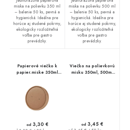
Jednorazová papierová
Jednorazová papierová
miska na polievku 350 ml
miska na polievku 500 ml
– balenie 50 ks, pevná a
– balenie 50 ks, pevná a
hygienická. Ideálna pre
hygienická. Ideálna pre
horúce aj studené pokrmy,
horúce aj studené pokrmy,
ekologicky rozložiteľná
ekologicky rozložiteľná
voľba pre gastro
voľba pre gastro
prevádzky.
prevádzky.
Papierové viečko k
Viečko na polievkovú
papier.miske 350ml
misku 350ml, 500ml
25ks
50ks
3,45 €
3,30 €
od
od