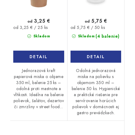
3,25 €
5,75 €
od
od
Jednotková
Jednotková
od 3,25 € / 25 ks
od 5,75 € / 50 ks
cena:
cena:
(4 balenie)
Skladom
Skladom
DETAIL
DETAIL
Jednorazová kraft
Odolná jednorazová
papierová miska o objeme
miska na polievku s
350 ml, balenie 25 ks –
objemom 350 ml –
odolná proti mastnote a
balenie 50 ks. Hygienické
vlhkosti. Ideálna na balenie
a praktické riešenie pre
polievok, šalátov, dezertov
servírovanie horúcich
či zmrzliny v street food...
polievok v domácnosti aj
gastro prevádzkach.