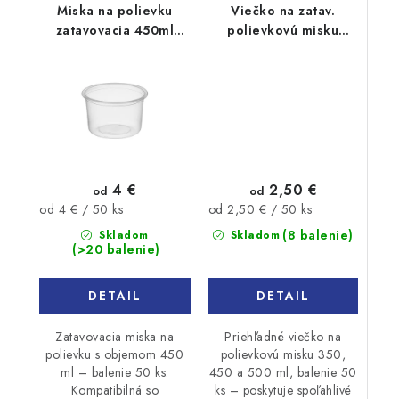
Miska na polievku
Viečko na zatav.
zatavovacia 450ml
polievkovú misku
50ks
350ml, 450ml, 500ml
50ks
2,50 €
4 €
od
od
Jednotková
Jednotková
od 2,50 € / 50 ks
od 4 € / 50 ks
cena:
cena:
(8 balenie)
Skladom
Skladom
(>20 balenie)
DETAIL
DETAIL
Priehľadné viečko na
Zatavovacia miska na
polievkovú misku 350,
polievku s objemom 450
450 a 500 ml, balenie 50
ml – balenie 50 ks.
ks – poskytuje spoľahlivé
Kompatibilná so