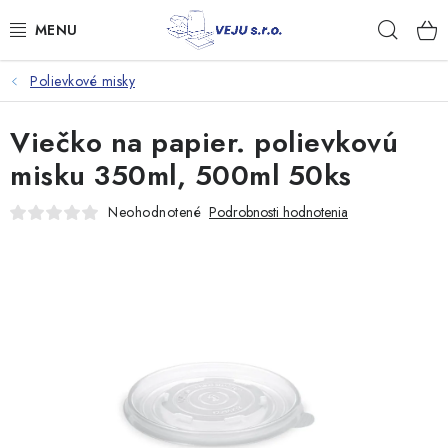
Prejsť
Hľad
na
obsah
Polievkové misky
TAŠKY A VRECKÁ
Viečko na papier. polievkovú
FÓLIE, PAPIER, RUKAVICE
misku 350ml, 500ml 50ks
JEDNORÁZOVÝ RIAD
Neohodnotené
Podrobnosti hodnotenia
OBALY NA JEDLO
VRECIA NA ODPAD, HYGIENA
PÁSKY A DOPLNKY
Kontakty
Doprava a platba