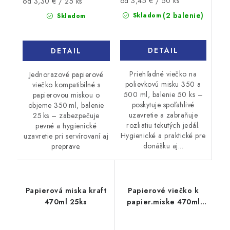
Jednotková
Jednotková
od 3,45 € / 50 ks
od 3,30 € / 25 ks
cena:
cena:
(2 balenie)
Skladom
Skladom
DETAIL
DETAIL
Priehľadné viečko na
Jednorazové papierové
polievkovú misku 350 a
viečko kompatibilné s
500 ml, balenie 50 ks –
papierovou miskou o
poskytuje spoľahlivé
objeme 350 ml, balenie
uzavretie a zabraňuje
25 ks – zabezpečuje
rozliatiu tekutých jedál.
pevné a hygienické
Hygienické a praktické pre
uzavretie pri servírovaní aj
donášku aj...
preprave.
Papierová miska kraft
Papierové viečko k
470ml 25ks
papier.miske 470ml
25ks