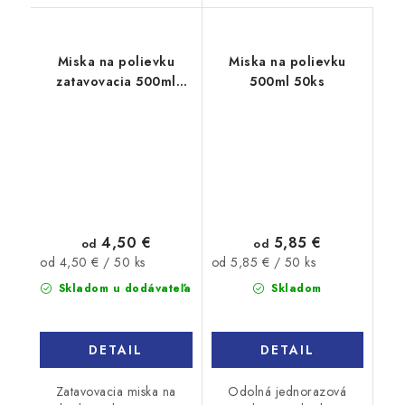
Miska na polievku
Miska na polievku
zatavovacia 500ml
500ml 50ks
50ks
4,50 €
5,85 €
od
od
Jednotková
Jednotková
od 4,50 € / 50 ks
od 5,85 € / 50 ks
cena:
cena:
Skladom u dodávateľa
Skladom
DETAIL
DETAIL
Zatavovacia miska na
Odolná jednorazová