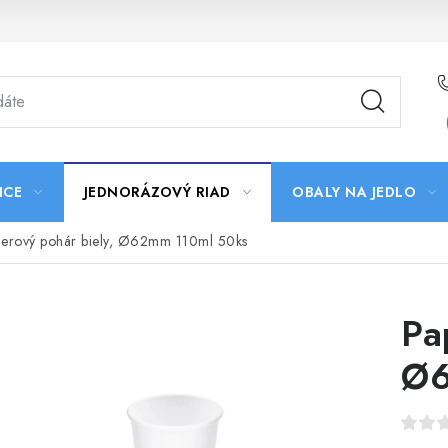
ICE
JEDNORÁZOVÝ RIAD
OBALY NA JEDLO
ierový pohár biely, Ø62mm 110ml 50ks
Pa
Ø6