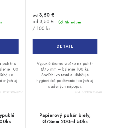
3,50 €
od
Jednotková
od 3,50 €
m
Skladom
cena:
/ 100 ks
DETAIL
a pohár s
Vypuklé čierne viečko na pohár
lenie 100
Ø73 mm – balenie 100 ks.
uľahčuje
Spoľahlivo tesní a uľahčuje
udených aj
hygienické podávanie teplých aj
.
studených nápojov.
d:
8591199762883
Kód:
8591199762890
ypuklé
Papierový pohár biely,
100ks
Ø73mm 200ml 50ks