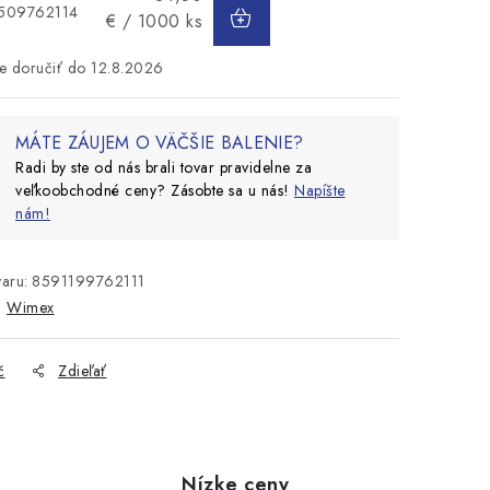
DO
2509762114
cena:
€ / 1000 ks
KOŠÍKA
12.8.2026
MÁTE ZÁUJEM O VÄČŠIE BALENIE?
Radi by ste od nás brali tovar pravidelne za
veľkoobchodné ceny? Zásobte sa u nás!
Napíšte
nám!
aru:
8591199762111
:
Wimex
č
Zdieľať
Nízke ceny