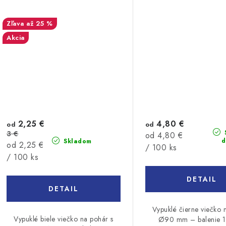
až 25 %
Akcia
2,25 €
4,80 €
od
od
3 €
Jednotková
od 4,80 €
d
Skladom
Jednotková
od 2,25 €
cena:
/ 100 ks
cena:
/ 100 ks
DETAIL
DETAIL
Vypuklé čierne viečko 
Vypuklé biele viečko na pohár s
Ø90 mm – balenie 1