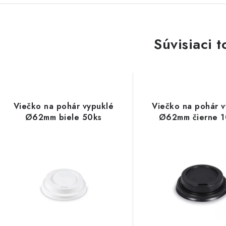
Súvisiaci t
Viečko na pohár vypuklé
Viečko na pohár v
Ø62mm biele 50ks
Ø62mm čierne 1