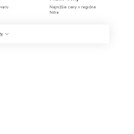
ovaru
Najnižšie ceny v regióne
Nitra
ty