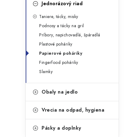
g
Jednorázový riad
ý
ó
Taniere, tácky, misky
p
r
Podnosy a tácky na gril
a
i
Príbory, napichovadlá, špáradlá
e
n
Plastové poháriky
e
Papierové poháriky
Fingerfood poháriky
l
Slamky
Obaly na jedlo
Vrecia na odpad, hygiena
Pásky a doplnky