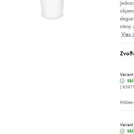
Jednor
objemo
degust
steny
Viac 
Variant
Sk
| 8591
Variant
Sk