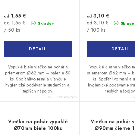
1,55 €
3,10 €
od
od
Jednotková
Jednotková
od 1,55 €
od 3,10 €
Skladom
Sklado
cena:
cena:
/ 50 ks
/ 100 ks
DETAIL
DETAIL
Vypuklé biele viečko na pohár s
Vypuklé čierne viečko n
priemerom Ø62 mm – balenie 50
priemerom Ø62 mm – ba
ks. Spoľahlivo tesní a uľahčuje
ks. Spoľahlivo tesní a 
hygienické podávanie studených aj
hygienické podávanie st
teplých nápojov.
teplých nápojov
Kód:
8591199762906
Kó
Viečko na pohár vypuklé
Viečko na pohár v
Ø70mm biele 100ks
Ø90mm čierne 