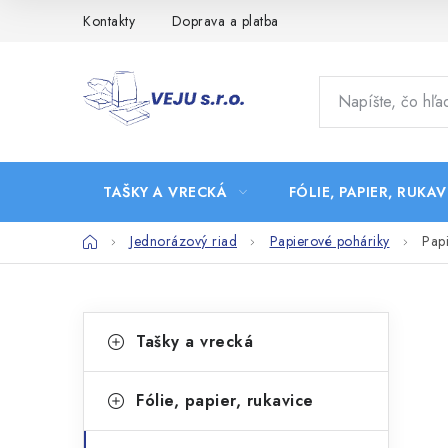
Prejsť
Kontakty
Doprava a platba
na
obsah
TAŠKY A VRECKÁ
FÓLIE, PAPIER, RUKAV
Domov
Jednorázový riad
Papierové poháriky
Pap
B
K
Preskočiť
Tašky a vrecká
kategórie
a
o
t
č
Fólie, papier, rukavice
e
n