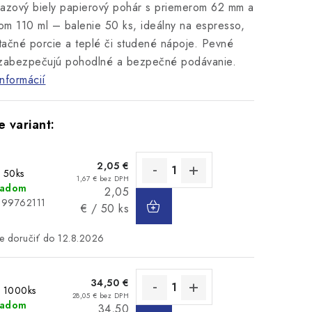
azový biely papierový pohár s priemerom 62 mm a
m 110 ml – balenie 50 ks, ideálny na espresso,
ačné porcie a teplé či studené nápoje. Pevné
 zabezpečujú pohodlné a bezpečné podávanie.
informácií
2,05 €
: 50ks
1,67 € bez DPH
ladom
Jednotková
2,05
DO
199762111
cena:
€ / 50 ks
KOŠÍKA
12.8.2026
34,50 €
: 1000ks
28,05 € bez DPH
ladom
Jednotková
34,50