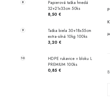
Papierová taška hnedá
32+21x33cm 50ks
P
8,50 €
K
Taška biela 30+18x55cm
M
extra-silná 10kg 100ks
3,20 €
HDPE rukavice v bloku L
PREMIUM 100ks
0,85 €
B