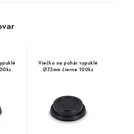
ovar
ypuklé
Viečko na pohár vypuklé
00ks
Ø73mm čierne 100ks