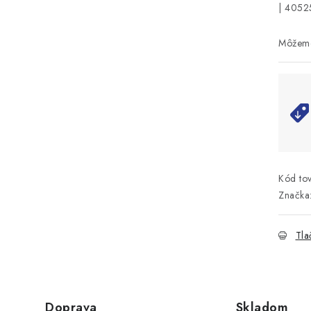
| 405
Kód tov
Značka
Tla
Doprava
Skladom