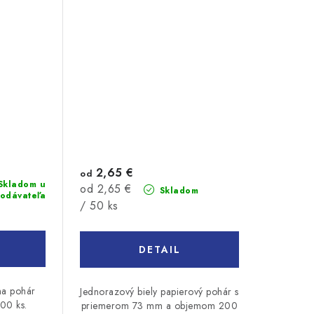
2,65 €
od
Skladom u
Jednotková
od 2,65 €
Skladom
odávateľa
cena:
/ 50 ks
DETAIL
na pohár
Jednorazový biely papierový pohár s
00 ks.
priemerom 73 mm a objemom 200