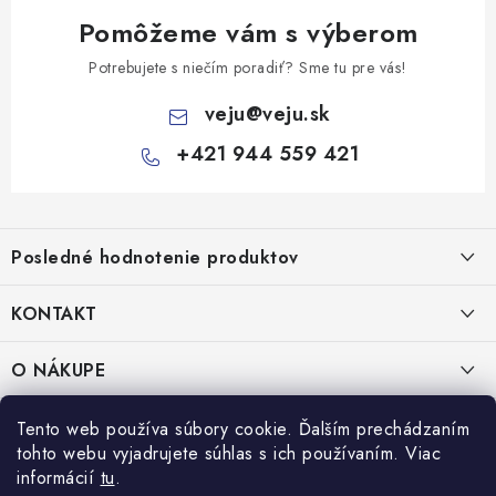
Pomôžeme vám s výberom
Potrebujete s niečím poradiť? Sme tu pre vás!
veju
@
veju.sk
+421 944 559 421
Z
á
Posledné hodnotenie produktov
p
ä
KONTAKT
t
Miska na šalát 250ml FATRA 50ks
i
VEJU s.r.o.
O NÁKUPE
Janka Kráľa 1059/82
e
Nitra 94901
O nás
IČO: 54577161
PRÁVNE INFORMÁCIE
Tento web používa súbory cookie. Ďalším prechádzaním
IČ DPH: SK2121721426
tohto webu vyjadrujete súhlas s ich používaním. Viac
Kontakty
Obchodné podmienky
informácií
tu
.
TEL:
+421 944 559 421