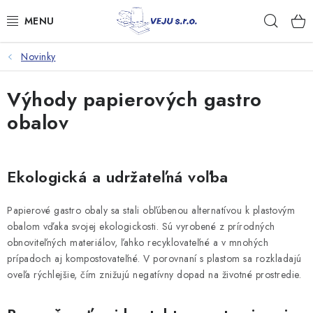
Prejsť
Hľad
na
obsah
Novinky
TAŠKY A VRECKÁ
Výhody papierových gastro
FÓLIE, PAPIER, RUKAVICE
obalov
JEDNORÁZOVÝ RIAD
OBALY NA JEDLO
Ekologická a udržateľná voľba
VRECIA NA ODPAD, HYGIENA
Papierové gastro obaly sa stali obľúbenou alternatívou k plastovým
obalom vďaka svojej ekologickosti. Sú vyrobené z prírodných
PÁSKY A DOPLNKY
obnoviteľných materiálov, ľahko recyklovateľné a v mnohých
prípadoch aj kompostovateľné. V porovnaní s plastom sa rozkladajú
oveľa rýchlejšie, čím znižujú negatívny dopad na životné prostredie.
Kontakty
Doprava a platba