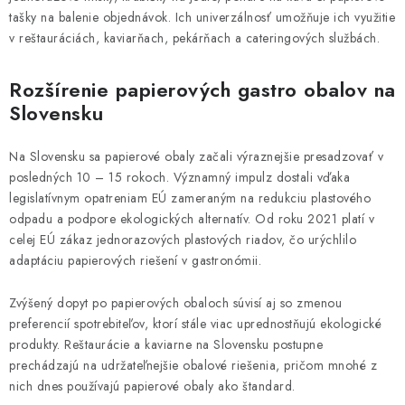
tašky na balenie objednávok. Ich univerzálnosť umožňuje ich využitie
v reštauráciách, kaviarňach, pekárňach a cateringových službách.
Rozšírenie papierových gastro obalov na
Slovensku
Na Slovensku sa papierové obaly začali výraznejšie presadzovať v
posledných 10 – 15 rokoch. Významný impulz dostali vďaka
legislatívnym opatreniam EÚ zameraným na redukciu plastového
odpadu a podpore ekologických alternatív. Od roku 2021 platí v
celej EÚ zákaz jednorazových plastových riadov, čo urýchlilo
adaptáciu papierových riešení v gastronómii.
Zvýšený dopyt po papierových obaloch súvisí aj so zmenou
preferencií spotrebiteľov, ktorí stále viac uprednostňujú ekologické
produkty. Reštaurácie a kaviarne na Slovensku postupne
prechádzajú na udržateľnejšie obalové riešenia, pričom mnohé z
nich dnes používajú papierové obaly ako štandard.