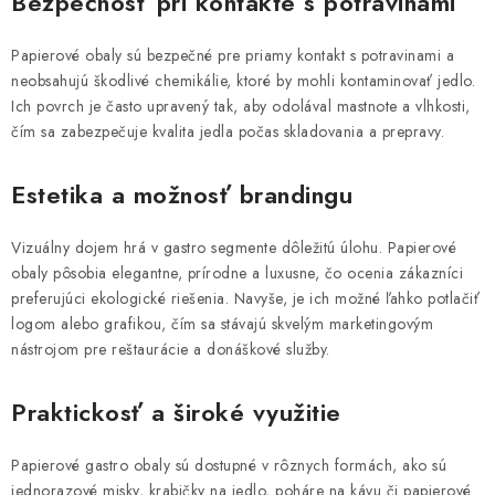
Bezpečnosť pri kontakte s potravinami
Papierové obaly sú bezpečné pre priamy kontakt s potravinami a
neobsahujú škodlivé chemikálie, ktoré by mohli kontaminovať jedlo.
Ich povrch je často upravený tak, aby odolával mastnote a vlhkosti,
čím sa zabezpečuje kvalita jedla počas skladovania a prepravy.
Estetika a možnosť brandingu
Vizuálny dojem hrá v gastro segmente dôležitú úlohu. Papierové
obaly pôsobia elegantne, prírodne a luxusne, čo ocenia zákazníci
preferujúci ekologické riešenia. Navyše, je ich možné ľahko potlačiť
logom alebo grafikou, čím sa stávajú skvelým marketingovým
nástrojom pre reštaurácie a donáškové služby.
Praktickosť a široké využitie
Papierové gastro obaly sú dostupné v rôznych formách, ako sú
jednorazové misky, krabičky na jedlo, poháre na kávu či papierové