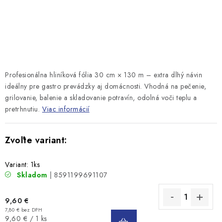
Profesionálna hliníková fólia 30 cm × 130 m – extra dlhý návin
ideálny pre gastro prevádzky aj domácnosti. Vhodná na pečenie,
grilovanie, balenie a skladovanie potravín, odolná voči teplu a
pretrhnutiu.
Viac informácií
Variant: 1ks
Skladom
| 8591199691107
9,60 €
7,80 € bez DPH
DO
Jednotková
9,60 € / 1 ks