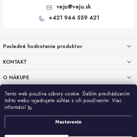
veju
@
veju.sk
+421 944 559 421
Z
á
Posledné hodnotenie produktov
p
ä
KONTAKT
t
Miska na šalát 250ml FATRA 50ks
i
VEJU s.r.o.
O NÁKUPE
Janka Kráľa 1059/82
e
Nitra 94901
O nás
IČO: 54577161
PRÁVNE INFORMÁCIE
Tento web používa súbory cookie. Ďalším prechádzaním
IČ DPH: SK2121721426
tohto webu vyjadrujete súhlas s ich používaním. Viac
Kontakty
Obchodné podmienky
informácií
tu
.
TEL:
+421 944 559 421
Doprava a platba
Ochrana osobných údajov
MAIL:
veju@veju.sk
Nastavenie
Odstúpenie od zmluvy