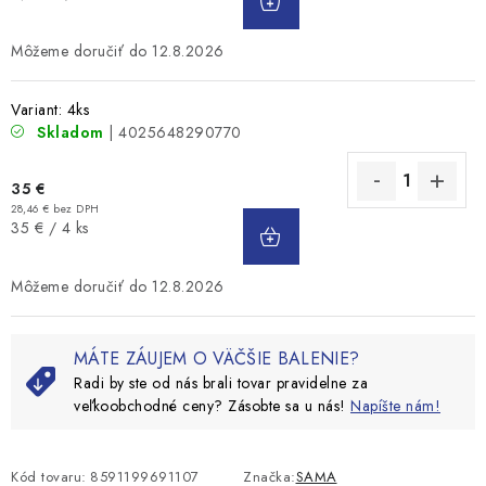
KOŠÍKA
cena:
12.8.2026
Variant: 4ks
Skladom
| 4025648290770
35 €
28,46 € bez DPH
DO
Jednotková
35 € / 4 ks
KOŠÍKA
cena:
12.8.2026
MÁTE ZÁUJEM O VÄČŠIE BALENIE?
Radi by ste od nás brali tovar pravidelne za
veľkoobchodné ceny? Zásobte sa u nás!
Napíšte nám!
Kód tovaru:
8591199691107
Značka:
SAMA