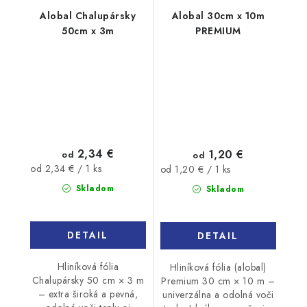
Alobal Chalupársky
Alobal 30cm x 10m
50cm x 3m
PREMIUM
2,34 €
1,20 €
od
od
Jednotková
Jednotková
od 2,34 € / 1 ks
od 1,20 € / 1 ks
cena:
cena:
Skladom
Skladom
DETAIL
DETAIL
Hliníková fólia
Hliníková fólia (alobal)
Chalupársky 50 cm × 3 m
Premium 30 cm × 10 m –
– extra široká a pevná,
univerzálna a odolná voči