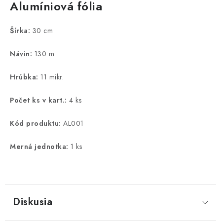
Alumíniová fólia
Šírka:
30 cm
Návin:
130 m
Hrúbka:
11 mikr.
Počet ks v kart.:
4 ks
Kód produktu:
AL001
Merná jednotka:
1 ks
Diskusia