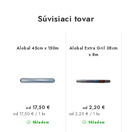
Súvisiaci tovar
Alobal 45cm x 150m
Alobal Extra Gril 38cm
x 8m
17,50 €
2,20 €
od
od
Jednotková
Jednotková
od 17,50 € / 1 ks
od 2,20 € / 1 ks
cena:
cena:
Skladom
Skladom