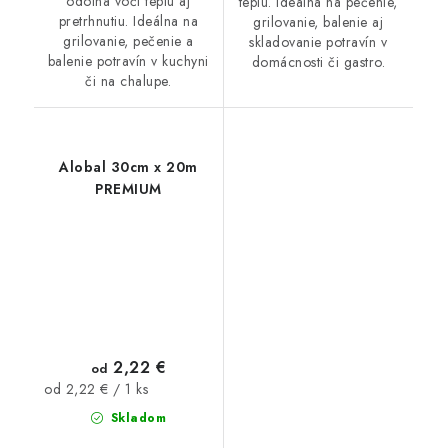
odolná voči teplu aj
teplu. Ideálna na pečenie,
pretrhnutiu. Ideálna na
grilovanie, balenie aj
grilovanie, pečenie a
skladovanie potravín v
balenie potravín v kuchyni
domácnosti či gastro.
či na chalupe.
Alobal 30cm x 20m
PREMIUM
2,22 €
od
Jednotková
od 2,22 € / 1 ks
cena:
Skladom