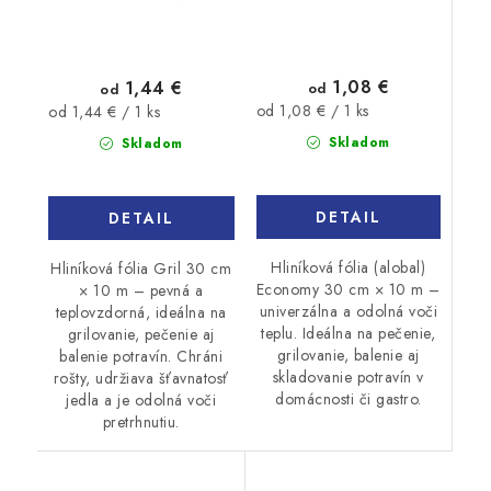
1,08 €
1,44 €
od
od
Jednotková
Jednotková
od 1,08 € / 1 ks
od 1,44 € / 1 ks
cena:
cena:
Skladom
Skladom
DETAIL
DETAIL
Hliníková fólia (alobal)
Hliníková fólia Gril 30 cm
Economy 30 cm × 10 m –
× 10 m – pevná a
univerzálna a odolná voči
teplovzdorná, ideálna na
teplu. Ideálna na pečenie,
grilovanie, pečenie aj
grilovanie, balenie aj
balenie potravín. Chráni
skladovanie potravín v
rošty, udržiava šťavnatosť
domácnosti či gastro.
jedla a je odolná voči
pretrhnutiu.