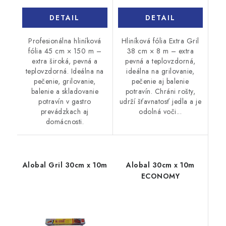
DETAIL
DETAIL
Profesionálna hliníková
Hliníková fólia Extra Gril
fólia 45 cm × 150 m –
38 cm × 8 m – extra
extra široká, pevná a
pevná a teplovzdorná,
teplovzdorná. Ideálna na
ideálna na grilovanie,
pečenie, grilovanie,
pečenie aj balenie
balenie a skladovanie
potravín. Chráni rošty,
potravín v gastro
udrží šťavnatosť jedla a je
prevádzkach aj
odolná voči...
domácnosti.
Alobal Gril 30cm x 10m
Alobal 30cm x 10m
ECONOMY