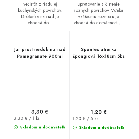
upratovanie a čistenie
nečistôt z riadu aj
rôznych povrchov. Vďaka
kuchynských povrchov.
väčšiemu rozmeru je
Drôtenka na riad je
vhodná do domácnosti,...
vhodná do...
Jar prostriedok na riad
Spontex utierka
Pomegranate 900ml
špongiová 16x18cm 5ks
3,30 €
1,20 €
Jednotková
Jednotková
3,30 € / 1 ks
1,20 € / 5 ks
cena:
cena:
Skladom u dodávateľa
Skladom u dodávateľa