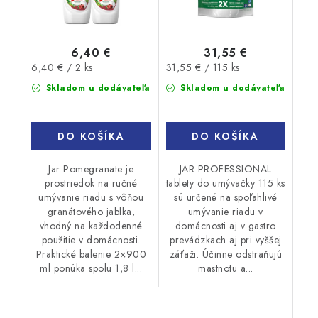
6,40 €
31,55 €
Jednotková
Jednotková
6,40 € / 2 ks
31,55 € / 115 ks
cena:
cena:
Skladom u dodávateľa
Skladom u dodávateľa
DO KOŠÍKA
DO KOŠÍKA
Jar Pomegranate je
JAR PROFESSIONAL
prostriedok na ručné
tablety do umývačky 115 ks
umývanie riadu s vôňou
sú určené na spoľahlivé
granátového jablka,
umývanie riadu v
vhodný na každodenné
domácnosti aj v gastro
použitie v domácnosti.
prevádzkach aj pri vyššej
Praktické balenie 2×900
záťaži. Účinne odstraňujú
ml ponúka spolu 1,8 l...
mastnotu a...