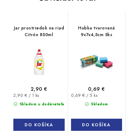
Jar prostriedok na riad
Hubka tvarovaná
Citrón 850ml
9x7x4,5cm 5ks
2,90 €
0,69 €
Jednotková
Jednotková
2,90 € / 1 ks
0,69 € / 5 ks
cena:
cena:
Skladom u dodávateľa
Skladom
DO KOŠÍKA
DO KOŠÍKA