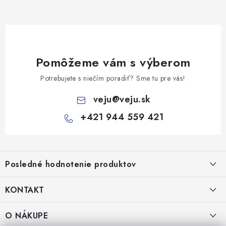
Pomôžeme vám s výberom
Potrebujete s niečím poradiť? Sme tu pre vás!
veju
@
veju.sk
+421 944 559 421
Z
á
Posledné hodnotenie produktov
p
ä
KONTAKT
t
Miska na šalát 250ml FATRA 50ks
i
VEJU s.r.o.
O NÁKUPE
Janka Kráľa 1059/82
e