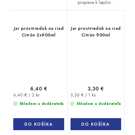
prispieva k lepším...
Jar prostriedok na riad
Jar prostriedok na riad
Citrón 2x900ml
Citrón 900ml
6,40 €
3,30 €
Jednotková
Jednotková
6,40 € / 2 ks
3,30 € / 1 ks
cena:
cena:
Skladom u dodávateľa
Skladom u dodávateľa
DO KOŠÍKA
DO KOŠÍKA