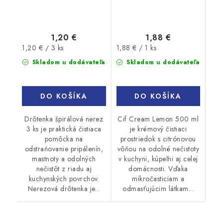
1,20 €
1,88 €
Jednotková
Jednotková
1,20 € / 3 ks
1,88 € / 1 ks
cena:
cena:
Skladom u dodávateľa
Skladom u dodávateľa
DO KOŠÍKA
DO KOŠÍKA
Drôtenka špirálová nerez
Cif Cream Lemon 500 ml
3 ks je praktická čistiaca
je krémový čistiaci
pomôcka na
prostriedok s citrónovou
odstraňovanie pripálenín,
vôňou na odolné nečistoty
mastnoty a odolných
v kuchyni, kúpeľni aj celej
nečistôt z riadu aj
domácnosti. Vďaka
kuchynských povrchov.
mikročasticiam a
Nerezová drôtenka je...
odmasťujúcim látkam...