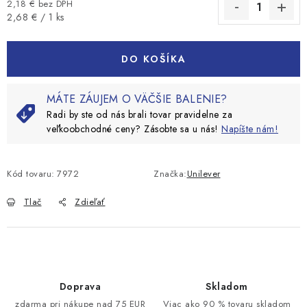
2,18 € bez DPH
Jednotková cena:
2,68 € / 1 ks
DO KOŠÍKA
MÁTE ZÁUJEM O VÄČŠIE BALENIE?
Radi by ste od nás brali tovar pravidelne za
veľkoobchodné ceny? Zásobte sa u nás!
Napíšte nám!
Kód tovaru:
7972
Značka:
Unilever
Tlač
Zdieľať
Doprava
Skladom
zdarma pri nákupe nad 75 EUR
Viac ako 90 % tovaru skladom