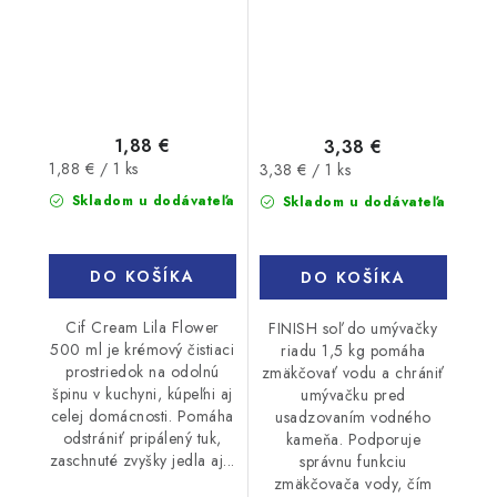
1,88 €
3,38 €
Jednotková
Jednotková
1,88 € / 1 ks
3,38 € / 1 ks
cena:
cena:
Skladom u dodávateľa
Skladom u dodávateľa
DO KOŠÍKA
DO KOŠÍKA
Cif Cream Lila Flower
FINISH soľ do umývačky
500 ml je krémový čistiaci
riadu 1,5 kg pomáha
prostriedok na odolnú
zmäkčovať vodu a chrániť
špinu v kuchyni, kúpeľni aj
umývačku pred
celej domácnosti. Pomáha
usadzovaním vodného
odstrániť pripálený tuk,
kameňa. Podporuje
zaschnuté zvyšky jedla aj...
správnu funkciu
zmäkčovača vody, čím