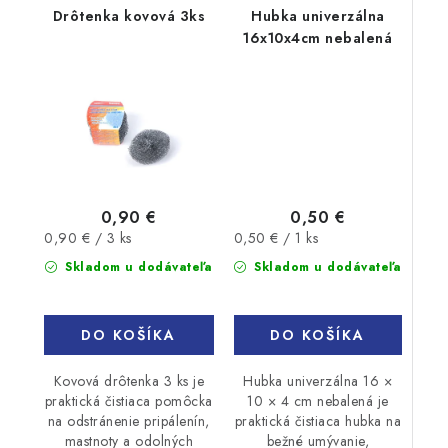
Drôtenka kovová 3ks
Hubka univerzálna
16x10x4cm nebalená
0,50 €
0,90 €
Jednotková
Jednotková
0,50 € / 1 ks
0,90 € / 3 ks
cena:
cena:
Skladom u dodávateľa
Skladom u dodávateľa
DO KOŠÍKA
DO KOŠÍKA
Hubka univerzálna 16 ×
Kovová drôtenka 3 ks je
10 × 4 cm nebalená je
praktická čistiaca pomôcka
praktická čistiaca hubka na
na odstránenie pripálenín,
bežné umývanie,
mastnoty a odolných