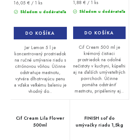
Jednotková
Jednotková
1,88 € / 1 ks
16,05 € / 1 ks
cena:
cena:
Skladom u dodávateľa
Skladom u dodávateľa
DO KOŠÍKA
DO KOŠÍKA
Cif Cream 500 ml je
Jar Lemon 5 l je
krémový čistiaci
koncentrovaný prostriedok
prostriedok na odolné
na ručné umývanie riadu s
nečistoty v kuchyni, kúpeľni
citrónovou vôňou. Účinne
aj na ďalších umývateľných
odstraňuje mastnotu,
povrchoch. Účinne
vytvára dlhotrvajúcu penu
pomáha odstrániť
a vďaka veľkému baleniu je
mastnotu, pripáleniny aj...
vhodný do...
Cif Cream Lila Flower
FINISH soľ do
500ml
umývačky riadu 1,5kg