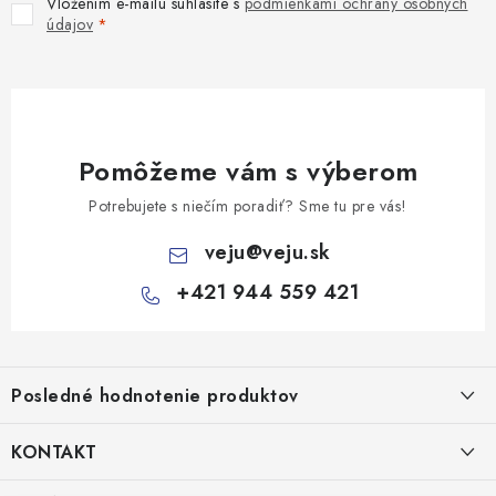
Vložením e-mailu súhlasíte s
podmienkami ochrany osobných
údajov
Pomôžeme vám s výberom
Potrebujete s niečím poradiť? Sme tu pre vás!
veju
@
veju.sk
+421 944 559 421
Z
á
Posledné hodnotenie produktov
p
ä
KONTAKT
t
Miska na šalát 250ml FATRA 50ks
VEJU s.r.o.