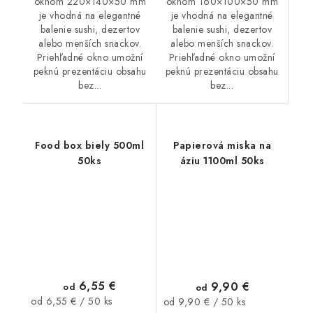
oknom 160×100×50 mm
oknom 220×140×50 mm
je vhodná na elegantné
je vhodná na elegantné
balenie sushi, dezertov
balenie sushi, dezertov
alebo menších snackov.
alebo menších snackov.
Priehľadné okno umožní
Priehľadné okno umožní
peknú prezentáciu obsahu
peknú prezentáciu obsahu
bez...
bez...
Food box biely 500ml
Papierová miska na
50ks
áziu 1100ml 50ks
6,55 €
9,90 €
od
od
Jednotková
Jednotková
od 6,55 € / 50 ks
od 9,90 € / 50 ks