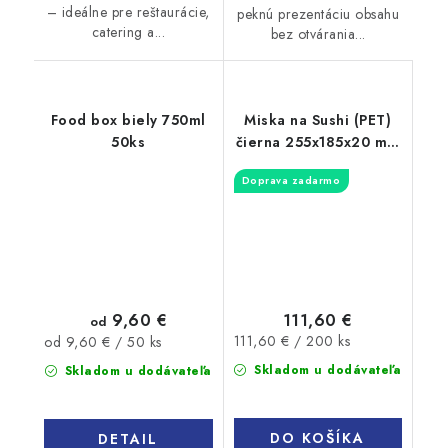
– ideálne pre reštaurácie,
peknú prezentáciu obsahu
catering a...
bez otvárania...
Food box biely 750ml
Miska na Sushi (PET)
50ks
čierna 255x185x20 mm
+ viečko, 200 sád
Doprava zadarmo
9,60 €
111,60 €
od
Jednotková
Jednotková
111,60 € / 200 ks
od 9,60 € / 50 ks
cena:
cena:
Skladom u dodávateľa
Skladom u dodávateľa
DO KOŠÍKA
DETAIL