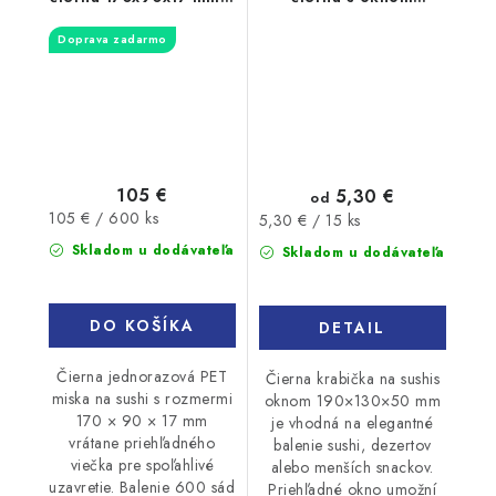
viečko, 600 sád
190x130x50mm 15ks
Doprava zadarmo
105 €
5,30 €
od
Jednotková
105 € / 600 ks
Jednotková
5,30 € / 15 ks
cena:
cena:
Skladom u dodávateľa
Skladom u dodávateľa
DO KOŠÍKA
DETAIL
Čierna jednorazová PET
Čierna krabička na sushis
miska na sushi s rozmermi
oknom 190×130×50 mm
170 × 90 × 17 mm
je vhodná na elegantné
vrátane priehľadného
balenie sushi, dezertov
viečka pre spoľahlivé
alebo menších snackov.
uzavretie. Balenie 600 sád
Priehľadné okno umožní