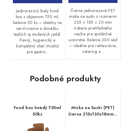
Čierna jednorazová PET
Jednorazový biely food
miska na sushi s rozmermi
box s objemom 750 ml,
255 × 185 × 20 mm
balenie 50 ks – ideálny na
vrátane priehľadného
servírovanie a donášku
viečka pre spoľahlivé
teplých aj studených jedál.
uzavretie. Balenie 200 sád
Pevný, hygienický a
– ideálne pre reštaurácie,
kompaktný obal vhodný
catering a...
pre gastro...
Podobné produkty
Food box hnedý 750ml
Miska na Sushi (PET)
50ks
čierna 215x130x18mm +
viečko, 200 sád