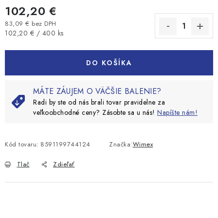
102,20 €
83,09 € bez DPH
Jednotková cena:
102,20 € / 400 ks
DO KOŠÍKA
MÁTE ZÁUJEM O VÄČŠIE BALENIE?
Radi by ste od nás brali tovar pravidelne za
veľkoobchodné ceny? Zásobte sa u nás!
Napíšte nám!
Kód tovaru:
8591199744124
Značka:
Wimex
Tlač
Zdieľať