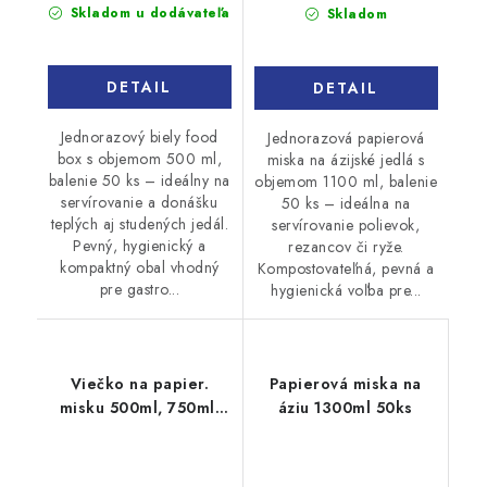
cena:
cena:
Skladom u dodávateľa
Skladom
DETAIL
DETAIL
Jednorazový biely food
Jednorazová papierová
box s objemom 500 ml,
miska na ázijské jedlá s
balenie 50 ks – ideálny na
objemom 1100 ml, balenie
servírovanie a donášku
50 ks – ideálna na
teplých aj studených jedál.
servírovanie polievok,
Pevný, hygienický a
rezancov či ryže.
kompaktný obal vhodný
Kompostovateľná, pevná a
pre gastro...
hygienická voľba pre...
Viečko na papier.
Papierová miska na
misku 500ml, 750ml,
áziu 1300ml 50ks
1000ml 50ks