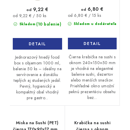
6,80 €
9,22 €
od
od
Jednotková
Jednotková
od 6,80 € / 15 ks
od 9,22 € / 50 ks
cena:
cena:
(10 balenie)
Skladom u dodávateľa
Skladom
DETAIL
DETAIL
Čierna krabička na sushi s
Jednorazový hnedý food
oknom 240×150×50 mm
box s objemom 1000 ml,
je vhodná na elegantné
balenie 50 ks – ideálny na
balenie sushi, dezertov
servírovanie a donášku
alebo menších snackov.
teplých aj studených jedál.
Priehľadné okno umožní
Pevný, hygienický a
peknú prezentáciu obsahu
kompaktný obal vhodný
bez...
pre gastro...
Miska na Sushi (PET)
Krabička na sushi
čierna 170x90x17 mm +
čierna s oknom