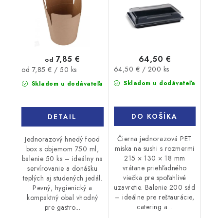
7,85 €
64,50 €
od
Jednotková
Jednotková
64,50 € / 200 ks
od 7,85 € / 50 ks
cena:
cena:
Skladom u dodávateľa
Skladom u dodávateľa
DO KOŠÍKA
DETAIL
Čierna jednorazová PET
Jednorazový hnedý food
miska na sushi s rozmermi
box s objemom 750 ml,
215 × 130 × 18 mm
balenie 50 ks – ideálny na
vrátane priehľadného
servírovanie a donášku
viečka pre spoľahlivé
teplých aj studených jedál.
uzavretie. Balenie 200 sád
Pevný, hygienický a
– ideálne pre reštaurácie,
kompaktný obal vhodný
catering a...
pre gastro...