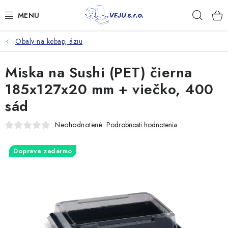
Prejsť
Hľad
na
obsah
Obaly na kebap, áziu
TAŠKY A VRECKÁ
Miska na Sushi (PET) čierna
FÓLIE, PAPIER, RUKAVICE
185x127x20 mm + viečko, 400
JEDNORÁZOVÝ RIAD
sád
OBALY NA JEDLO
Neohodnotené
Podrobnosti hodnotenia
VRECIA NA ODPAD, HYGIENA
Doprava zadarmo
PÁSKY A DOPLNKY
Kontakty
Doprava a platba