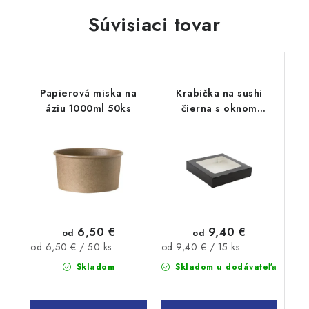
Súvisiaci tovar
Papierová miska na
Krabička na sushi
áziu 1000ml 50ks
čierna s oknom
250x250x50mm 15ks
6,50 €
9,40 €
od
od
Jednotková
Jednotková
od 6,50 € / 50 ks
od 9,40 € / 15 ks
cena:
cena:
Skladom
Skladom u dodávateľa