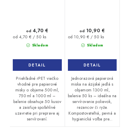
4,70 €
10,90 €
od
od
Jednotková
Jednotková
od 4,70 € / 50 ks
od 10,90 € / 50 ks
cena:
cena:
Skladom
Skladom
DETAIL
DETAIL
Priehľadné rPET viečko
Jednorazová papierová
vhodné pre papierové
miska na ázijské jedlá s
misky o objeme 500 ml,
objemom 1300 ml,
750 ml a 1000 ml –
balenie 50 ks – ideálna na
balenie obsahuje 50 kusov
servírovanie polievok,
a zaisťuje spoľahlivé
rezancov či ryže.
uzavretie pri preprave aj
Kompostovateľná, pevná a
servírovaní.
hygienická voľba pre...