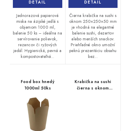
DETAIL
DETAIL
Jednorazová papierová
Čierna krabička na sushi s
miska na ázijské jedlá s
oknom 250×250×50 mm
objemom 1000 ml,
je vhodná na elegantné
balenie 50 ks – ideálna na
balenie sushi, dezertov
servírovanie polievok,
alebo menších snackov.
rezancov či ryžových
Priehľadné okno umožní
jedál. Hygienická, pevná a
peknú prezentáciu obsahu
kompostovateľná...
bez...
Food box hnedý
Krabička na sushi
1000ml 50ks
čierna s oknom
240x150x50mm 15ks