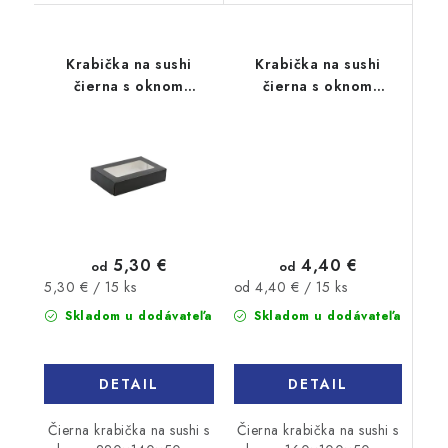
Krabička na sushi
Krabička na sushi
čierna s oknom
čierna s oknom
220x140x50mm 15ks
160x100x50mm 15ks
4,40 €
5,30 €
od
od
Jednotková
Jednotková
od 4,40 € / 15 ks
5,30 € / 15 ks
cena:
cena:
Skladom u dodávateľa
Skladom u dodávateľa
DETAIL
DETAIL
Čierna krabička na sushi s
Čierna krabička na sushi s