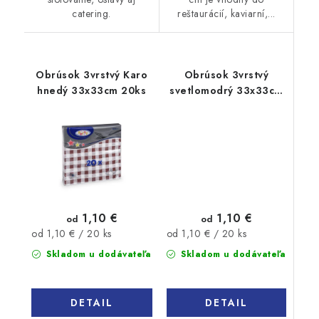
catering.
reštaurácií, kaviarní,...
Obrúsok 3vrstvý Karo
Obrúsok 3vrstvý
hnedý 33x33cm 20ks
svetlomodrý 33x33cm
20ks
1,10 €
1,10 €
od
od
Jednotková
Jednotková
od 1,10 € / 20 ks
od 1,10 € / 20 ks
cena:
cena:
Skladom u dodávateľa
Skladom u dodávateľa
DETAIL
DETAIL