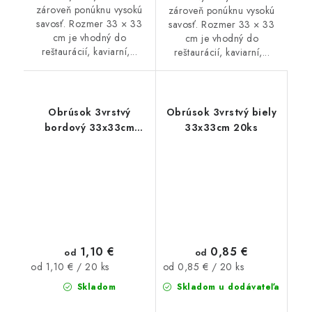
zároveň ponúknu vysokú
zároveň ponúknu vysokú
savosť. Rozmer 33 × 33
savosť. Rozmer 33 × 33
cm je vhodný do
cm je vhodný do
reštaurácií, kaviarní,...
reštaurácií, kaviarní,...
Obrúsok 3vrstvý
Obrúsok 3vrstvý biely
bordový 33x33cm
33x33cm 20ks
20ks
1,10 €
0,85 €
od
od
Jednotková
Jednotková
od 1,10 € / 20 ks
od 0,85 € / 20 ks
cena:
cena:
Skladom
Skladom u dodávateľa