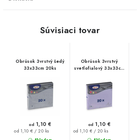
Súvisiaci tovar
Obrúsok 3vrstvý šedý
Obrúsok 3vrstvý
33x33cm 20ks
svetlofialový 33x33cm
20ks
1,10 €
1,10 €
od
od
Jednotková
Jednotková
od 1,10 € / 20 ks
od 1,10 € / 20 ks
cena:
cena:
Skladom
Skladom