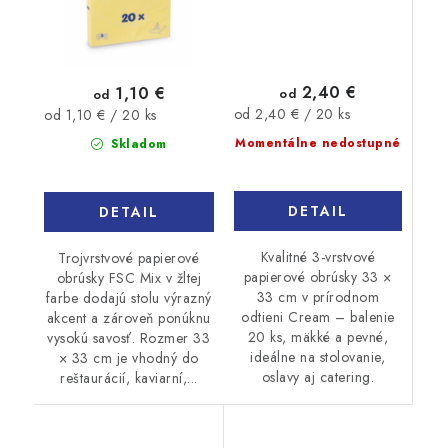
2,40 €
1,10 €
od
od
Jednotková
Jednotková
od 2,40 € / 20 ks
od 1,10 € / 20 ks
cena:
cena:
Momentálne nedostupné
Skladom
DETAIL
DETAIL
Kvalitné 3-vrstvové
Trojvrstvové papierové
papierové obrúsky 33 ×
obrúsky FSC Mix v žltej
33 cm v prírodnom
farbe dodajú stolu výrazný
odtieni Cream – balenie
akcent a zároveň ponúknu
20 ks, mäkké a pevné,
vysokú savosť. Rozmer 33
ideálne na stolovanie,
× 33 cm je vhodný do
oslavy aj catering.
reštaurácií, kaviarní,...