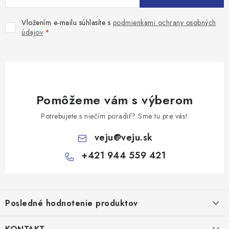
Vložením e-mailu súhlasíte s
podmienkami ochrany osobných
údajov
Pomôžeme vám s výberom
Potrebujete s niečím poradiť? Sme tu pre vás!
veju
@
veju.sk
+421 944 559 421
Z
á
Posledné hodnotenie produktov
p
ä