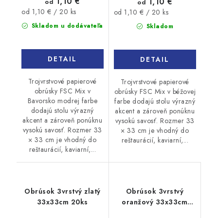
1,10 €
1,10 €
od
od
Jednotková
Jednotková
od 1,10 € / 20 ks
od 1,10 € / 20 ks
cena:
cena:
Skladom u dodávateľa
Skladom
DETAIL
DETAIL
Trojvrstvové papierové
Trojvrstvové papierové
obrúsky FSC Mix v
obrúsky FSC Mix v béžovej
Bavorsko modrej farbe
farbe dodajú stolu výrazný
dodajú stolu výrazný
akcent a zároveň ponúknu
akcent a zároveň ponúknu
vysokú savosť. Rozmer 33
vysokú savosť. Rozmer 33
× 33 cm je vhodný do
× 33 cm je vhodný do
reštaurácií, kaviarní,...
reštaurácií, kaviarní,...
Obrúsok 3vrstvý zlatý
Obrúsok 3vrstvý
33x33cm 20ks
oranžový 33x33cm
20ks