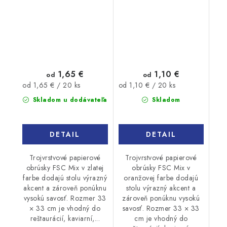
1,65 €
1,10 €
od
od
Jednotková
Jednotková
od 1,65 € / 20 ks
od 1,10 € / 20 ks
cena:
cena:
Skladom u dodávateľa
Skladom
DETAIL
DETAIL
Trojvrstvové papierové
Trojvrstvové papierové
obrúsky FSC Mix v zlatej
obrúsky FSC Mix v
farbe dodajú stolu výrazný
oranžovej farbe dodajú
akcent a zároveň ponúknu
stolu výrazný akcent a
vysokú savosť. Rozmer 33
zároveň ponúknu vysokú
× 33 cm je vhodný do
savosť. Rozmer 33 × 33
reštaurácií, kaviarní,...
cm je vhodný do