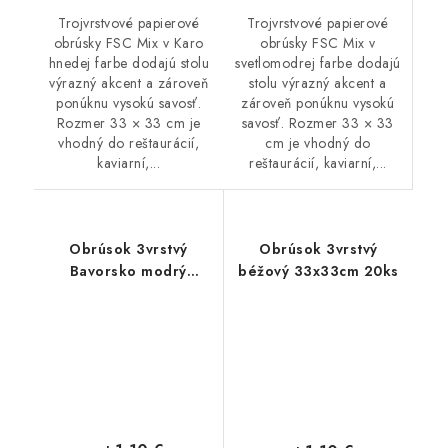
Trojvrstvové papierové
Trojvrstvové papierové
obrúsky FSC Mix v
obrúsky FSC Mix v Karo
svetlomodrej farbe dodajú
hnedej farbe dodajú stolu
stolu výrazný akcent a
výrazný akcent a zároveň
zároveň ponúknu vysokú
ponúknu vysokú savosť.
savosť. Rozmer 33 × 33
Rozmer 33 × 33 cm je
cm je vhodný do
vhodný do reštaurácií,
reštaurácií, kaviarní,...
kaviarní,...
Obrúsok 3vrstvý
Obrúsok 3vrstvý
Bavorsko modrý
béžový 33x33cm 20ks
33x33cm 20ks