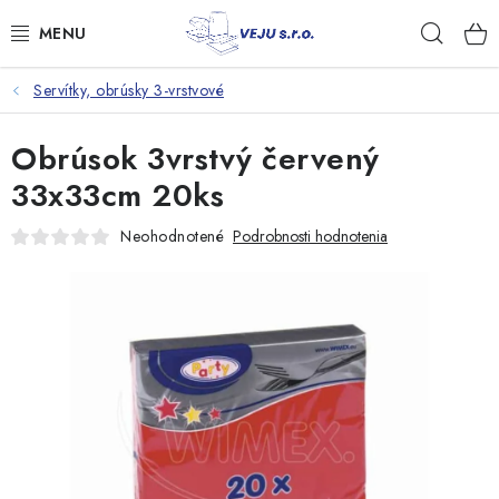
Prejsť
Hľad
na
obsah
Servítky, obrúsky 3-vrstvové
TAŠKY A VRECKÁ
Obrúsok 3vrstvý červený
FÓLIE, PAPIER, RUKAVICE
33x33cm 20ks
JEDNORÁZOVÝ RIAD
Neohodnotené
Podrobnosti hodnotenia
OBALY NA JEDLO
VRECIA NA ODPAD, HYGIENA
PÁSKY A DOPLNKY
Kontakty
Doprava a platba