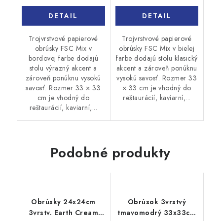
DETAIL
DETAIL
Trojvrstvové papierové
Trojvrstvové papierové
obrúsky FSC Mix v
obrúsky FSC Mix v bielej
bordovej farbe dodajú
farbe dodajú stolu klasický
stolu výrazný akcent a
akcent a zároveň ponúknu
zároveň ponúknu vysokú
vysokú savosť. Rozmer 33
savosť. Rozmer 33 × 33
× 33 cm je vhodný do
cm je vhodný do
reštaurácií, kaviarní,...
reštaurácií, kaviarní,...
Podobné produkty
Obrúsky 24x24cm
Obrúsok 3vrstvý
3vrstv. Earth Cream
tmavomodrý 33x33cm