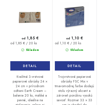
20ks
20ks
1,85 €
1,10 €
od
od
Jednotková
Jednotková
od 1,85 € / 20 ks
od 1,10 € / 20 ks
cena:
cena:
Skladom
Skladom
DETAIL
DETAIL
Kvalitné 3-vrstvové
Trojvrstvové papierové
papierové obrúsky 24 ×
obrúsky FSC Mix v
24 cm v prírodnom
tmavomodrej farbe dodajú
odtieni Earth Cream –
stolu výrazný akcent a
balenie 20 ks, mäkké a
zároveň ponúknu vysokú
pevné, ideálne na
savosť. Rozmer 33 × 33
stolovanie, oslavy aj
cm je vhodný do