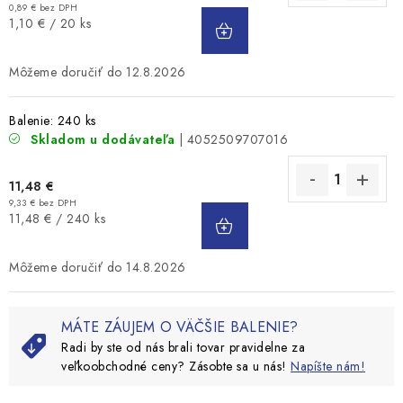
0,89 € bez DPH
DO
Jednotková
1,10 € / 20 ks
KOŠÍKA
cena:
12.8.2026
Balenie: 240 ks
Skladom u dodávateľa
| 4052509707016
11,48 €
9,33 € bez DPH
DO
Jednotková
11,48 € / 240 ks
KOŠÍKA
cena:
14.8.2026
MÁTE ZÁUJEM O VÄČŠIE BALENIE?
Radi by ste od nás brali tovar pravidelne za
veľkoobchodné ceny? Zásobte sa u nás!
Napíšte nám!