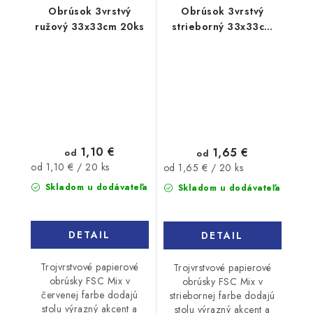
Obrúsok 3vrstvý
Obrúsok 3vrstvý
ružový 33x33cm 20ks
strieborný 33x33cm
20ks
1,10 €
1,65 €
od
od
Jednotková
Jednotková
od 1,10 € / 20 ks
od 1,65 € / 20 ks
cena:
cena:
Skladom u dodávateľa
Skladom u dodávateľa
DETAIL
DETAIL
Trojvrstvové papierové
Trojvrstvové papierové
obrúsky FSC Mix v
obrúsky FSC Mix v
červenej farbe dodajú
striebornej farbe dodajú
stolu výrazný akcent a
stolu výrazný akcent a