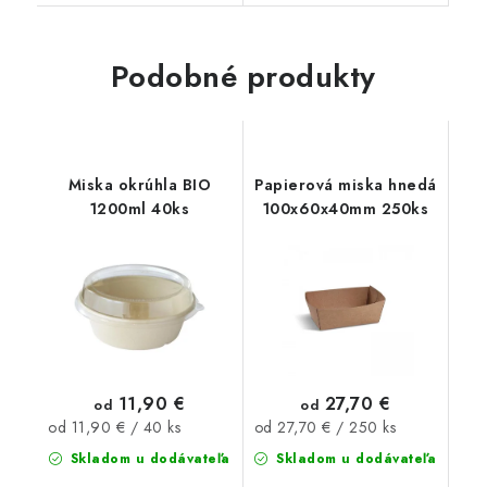
Podobné produkty
Miska okrúhla BIO
Papierová miska hnedá
1200ml 40ks
100x60x40mm 250ks
11,90 €
27,70 €
od
od
Jednotková
Jednotková
od 11,90 € / 40 ks
od 27,70 € / 250 ks
cena:
cena:
Skladom u dodávateľa
Skladom u dodávateľa