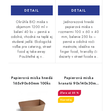
DETAIL
DETAIL
Okrúhla BIO miska s
Jednorazová hnedá
objemom 1200 ml v
papierová miska s
balení 40 ks – pevná a
rozmermi 100 × 60 × 40
odolná, vhodná na teplé aj
mm, balenie 250 ks –
studené jedlá. Ekologická
pevná a odolná voči
voľba pre catering, street
mastnote, ideálna na
food aj take-away.
finger food, hranolky či
Použiteľné aj v...
dezerty v street foode a...
Papierová miska hnedá
Papierová miska
165x90x60mm 100ks
hranatá 90x140x30mm
biela 250ks
až 25 %
Výpredaj