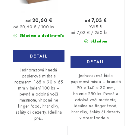
7,03 €
20,60 €
od
od
9,38 €
Jednotková
od 20,60 € / 100 ks
Jednotková
od 7,03 € / 250 ks
cena:
Skladom u dodávateľa
cena:
Skladom
DETAIL
DETAIL
Jednorazová hnedá
Jednorazová biela
papierová miska s
papierová miska – hranatá
rozmermi 165 × 90 × 65
90 × 140 × 30 mm,
mm v balení 100 ks –
balenie 250 ks. Pevná a
pevná a odolná voči
odolná voči mastnote,
mastnote, vhodná na
ideálna na finger food,
finger food, hranolky,
hranolky, šaláty či dezerty
šaláty či dezerty. Ideálna
v street foode a...
pre...