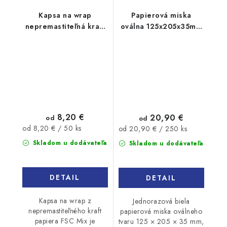
Kapsa na wrap
Papierová miska
nepremastiteľná kraft
oválna 125x205x35mm
75x39x100mm 50ks
biela 250ks
8,20 €
20,90 €
od
od
Jednotková
Jednotková
od 8,20 € / 50 ks
od 20,90 € / 250 ks
cena:
cena:
Skladom u dodávateľa
Skladom u dodávateľa
DETAIL
DETAIL
Kapsa na wrap z
Jednorazová biela
nepremastiteľného kraft
papierová miska oválneho
papiera FSC Mix je
tvaru 125 × 205 × 35 mm,