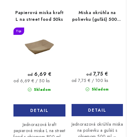
Papierová miska kraft
Miska okrúhla na
L na street food 50ks
polievku (guľáš) 500ml
100ks
Tip
7,75 €
6,69 €
od
od
Jednotková
Jednotková
od 7,75 € / 100 ks
od 6,69 € / 50 ks
cena:
cena:
Skladom
Skladom
DETAIL
DETAIL
Jednorazová okrúhla miska
Jednorazová kraft
na polievku a guláš s
papierová miska L na street
objemom 500 ml –
food s objemom 800 ml –