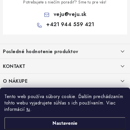
Potrebujete s niečím poradiť? Sme tu pre vás!
veju
@
veju.sk
+421 944 559 421
Z
á
Posledné hodnotenie produktov
p
ä
KONTAKT
t
Miska na šalát 250ml FATRA 50ks
i
VEJU s.r.o.
O NÁKUPE
Janka Kráľa 1059/82
e
Nitra 94901
O nás
IČO: 54577161
PRÁVNE INFORMÁCIE
Tento web používa súbory cookie. Ďalším prechádzaním
IČ DPH: SK2121721426
tohto webu vyjadrujete súhlas s ich používaním. Viac
Kontakty
Obchodné podmienky
informácií
tu
.
TEL:
+421 944 559 421
Doprava a platba
Ochrana osobných údajov
MAIL:
veju@veju.sk
Nastavenie
Odstúpenie od zmluvy