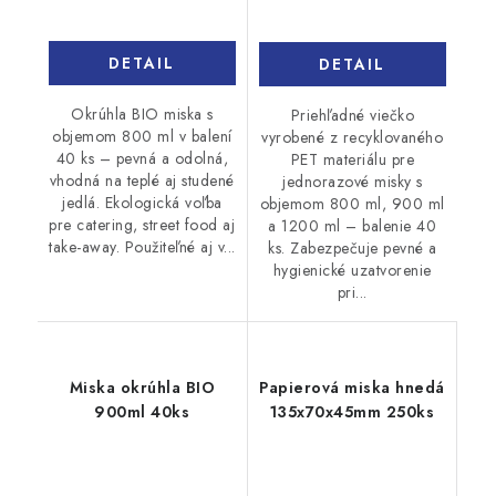
DETAIL
DETAIL
Okrúhla BIO miska s
Priehľadné viečko
objemom 800 ml v balení
vyrobené z recyklovaného
40 ks – pevná a odolná,
PET materiálu pre
vhodná na teplé aj studené
jednorazové misky s
jedlá. Ekologická voľba
objemom 800 ml, 900 ml
pre catering, street food aj
a 1200 ml – balenie 40
take-away. Použiteľné aj v...
ks. Zabezpečuje pevné a
hygienické uzatvorenie
pri...
Miska okrúhla BIO
Papierová miska hnedá
900ml 40ks
135x70x45mm 250ks