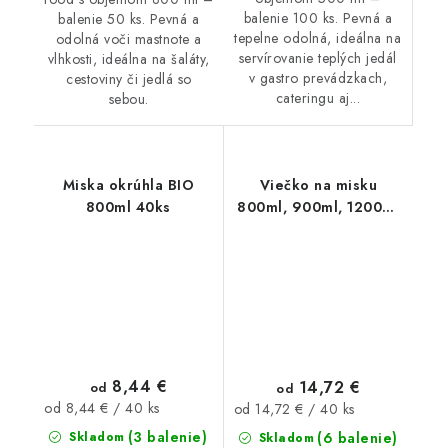
balenie 100 ks. Pevná a
balenie 50 ks. Pevná a
tepelne odolná, ideálna na
odolná voči mastnote a
servírovanie teplých jedál
vlhkosti, ideálna na šaláty,
v gastro prevádzkach,
cestoviny či jedlá so
cateringu aj...
sebou.
Miska okrúhla BIO
Viečko na misku
800ml 40ks
800ml, 900ml, 1200ml
40ks
8,44 €
14,72 €
od
od
Jednotková
Jednotková
od 8,44 € / 40 ks
od 14,72 € / 40 ks
cena:
cena:
(3 balenie)
(6 balenie)
Skladom
Skladom