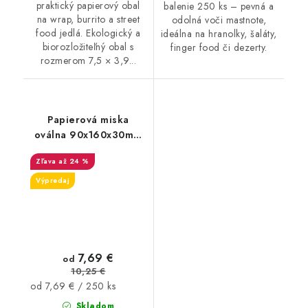
praktický papierový obal
balenie 250 ks – pevná a
na wrap, burrito a street
odolná voči mastnote,
food jedlá. Ekologický a
ideálna na hranolky, šaláty,
biorozložiteľný obal s
finger food či dezerty.
rozmerom 7,5 × 3,9...
Papierová miska
oválna 90x160x30mm
biela 250ks
až 24 %
Výpredaj
7,69 €
od
10,25 €
Jednotková
od 7,69 € / 250 ks
cena:
Skladom