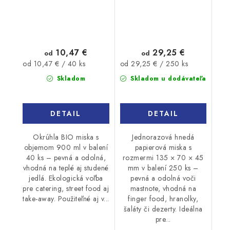
10,47 €
29,25 €
od
od
Jednotková
Jednotková
od 10,47 € / 40 ks
od 29,25 € / 250 ks
cena:
cena:
Skladom
Skladom u dodávateľa
DETAIL
DETAIL
Okrúhla BIO miska s
Jednorazová hnedá
objemom 900 ml v balení
papierová miska s
40 ks – pevná a odolná,
rozmermi 135 × 70 × 45
vhodná na teplé aj studené
mm v balení 250 ks –
jedlá. Ekologická voľba
pevná a odolná voči
pre catering, street food aj
mastnote, vhodná na
take-away. Použiteľné aj v...
finger food, hranolky,
šaláty či dezerty. Ideálna
pre...