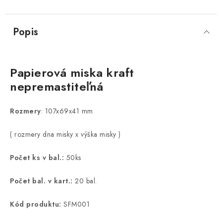
Popis
Papierová miska kraft
nepremastiteľná
Rozmery
: 107x69x41 mm
( rozmery dna misky x výška misky )
Počet ks v bal.:
50ks
Počet bal. v kart.:
20 bal.
Kód produktu:
SFM001