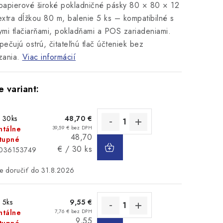
apierové široké pokladničné pásky 80 × 80 × 12
xtra dĺžkou 80 m, balenie 5 ks – kompatibilné s
nymi tlačiarňami, pokladňami a POS zariadeniami.
ečujú ostrú, čitateľnú tlač účteniek bez
zania.
Viac informácií
: 30ks
48,70 €
tálne
39,59 € bez DPH
Jednotková
48,70
DO
tupné
cena:
€ / 30 ks
KOŠÍKA
5036153749
31.8.2026
: 5ks
9,55 €
tálne
7,76 € bez DPH
Jednotková
9,55