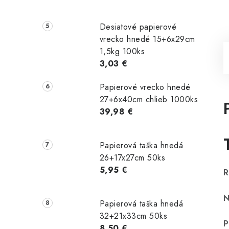
Desiatové papierové
vrecko hnedé 15+6x29cm
1,5kg 100ks
3,03 €
Papierové vrecko hnedé
27+6x40cm chlieb 1000ks
39,98 €
Papierová taška hnedá
26+17x27cm 50ks
5,95 €
R
N
Papierová taška hnedá
32+21x33cm 50ks
P
8,50 €