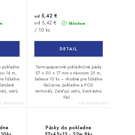
5,42 €
od
Jednotková
od 5,42 €
m
Skladom
cena:
/ 10 ks
DETAIL
o pokladne
Termopapierové pokladničné pásky
kou 14 m,
57 × 50 × 17 mm s návinom 25 m,
re fiškálne
balenie 10 ks – vhodné pre fiškálne
platobné
tlačiarne, pokladne a POS
stú, ostrú
terminály. Zaisťujú ostrú, kontrastnú
tlač...
d:
8595036153759
Kód:
8595036153803
adne
Pásky do pokladne
 10ks
57x45x12 - 22m 8ks