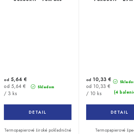
5,64 €
10,33 €
od
od
Sklado
Jednotková
Jednotková
od 5,64 €
od 10,33 €
Skladom
(4 baleni
cena:
cena:
/ 3 ks
/ 10 ks
DETAIL
DETAIL
Termopapierové široké pokladničné
Termopapierové špe