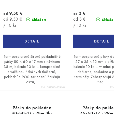
9,50 €
3 €
od
od
Jednotková
Jednotková
od 9,50 €
od 3 €
Skladom
Sklado
cena:
cena:
/ 10 ks
/ 10 ks
DETAIL
DETAIL
Termopapierové široké pokladničné
Termopapierové pásky d
pásky 80 × 60 × 17 mm s návinom
57 × 35 × 12 mm s dĺž
38 m, balenie 10 ks – kompatibilné
balenie 10 ks – vhodné p
s väčšinou fiškálnych tlačiarní,
tlačiarne, pokladne a 
pokladní a POS zariadení. Zaisťujú
terminály. Zabezpečujú či
ostrú,...
tlač...
Kód:
8595036153640
Kó
Pásky do pokladne
Pásky do pokl
80x80x17 - 78m 3ks
76x60x17 - 29m