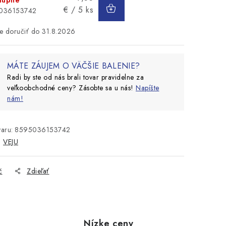
DO
tupné
cena:
€ / 5 ks
KOŠÍKA
5036153742
31.8.2026
MÁTE ZÁUJEM O VÄČŠIE BALENIE?
Radi by ste od nás brali tovar pravidelne za
veľkoobchodné ceny? Zásobte sa u nás!
Napíšte
nám!
aru:
8595036153742
:
VEJU
č
Zdieľať
Nízke ceny