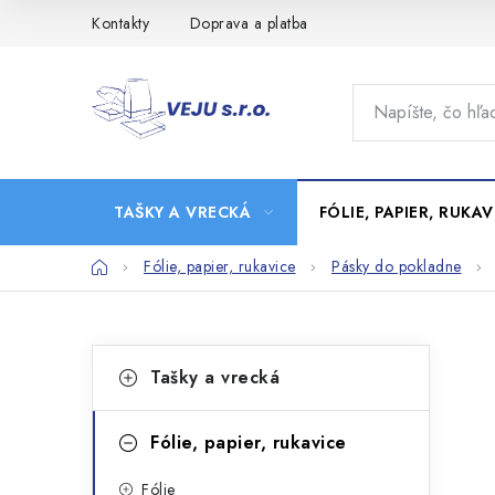
Prejsť
Kontakty
Doprava a platba
na
obsah
TAŠKY A VRECKÁ
FÓLIE, PAPIER, RUKAV
Domov
Fólie, papier, rukavice
Pásky do pokladne
B
K
Preskočiť
Tašky a vrecká
kategórie
a
o
t
č
Fólie, papier, rukavice
e
n
Fólie