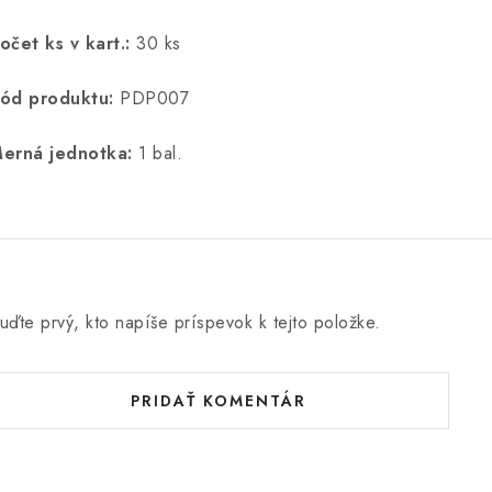
očet ks
v kart.:
30 ks
ód produktu:
PDP007
erná jednotka:
1 bal.
uďte prvý, kto napíše príspevok k tejto položke.
PRIDAŤ KOMENTÁR