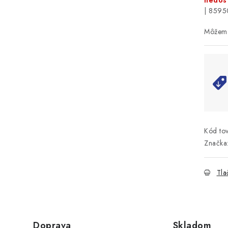
nedos
| 859
Kód tov
Značka
Tla
Doprava
Skladom