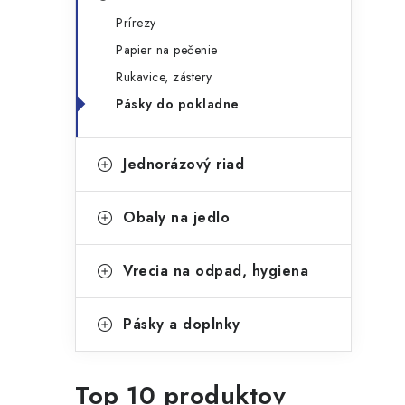
g
ý
Prírezy
ó
Papier na pečenie
p
r
Rukavice, zástery
a
i
Pásky do pokladne
e
n
e
Jednorázový riad
l
Obaly na jedlo
Vrecia na odpad, hygiena
Pásky a doplnky
Top 10 produktov