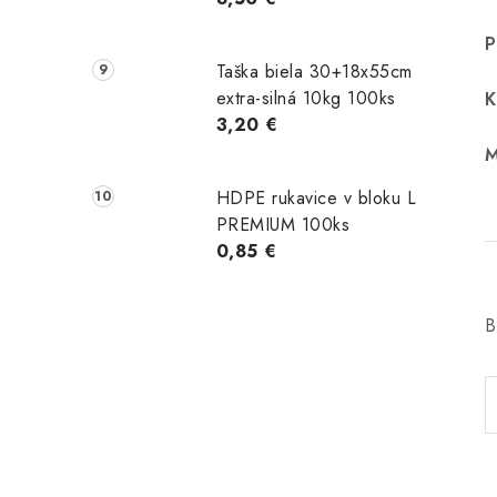
P
Taška biela 30+18x55cm
extra-silná 10kg 100ks
K
3,20 €
M
HDPE rukavice v bloku L
PREMIUM 100ks
0,85 €
B