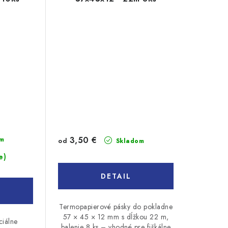
3,50 €
m
od
Skladom
e)
DETAIL
Termopapierové pásky do pokladne
57 × 45 × 12 mm s dĺžkou 22 m,
ciálne
balenie 8 ks – vhodné pre fiškálne