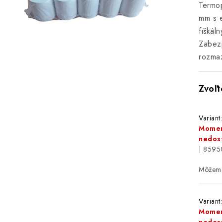
Termop
mm s e
fiškál
Zabezp
rozma
Variant
Momen
nedos
| 859
Variant
Momen