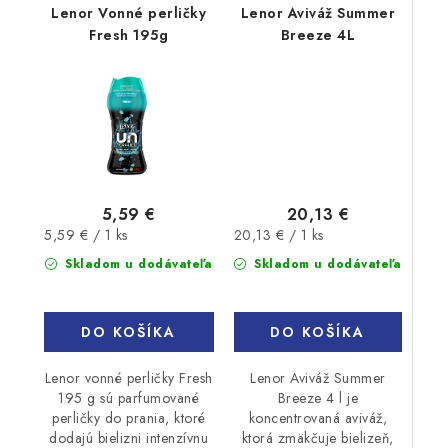
Lenor Vonné perličky
Lenor Aviváž Summer
Fresh 195g
Breeze 4L
20,13 €
5,59 €
Jednotková
Jednotková
20,13 € / 1 ks
5,59 € / 1 ks
cena:
cena:
Skladom u dodávateľa
Skladom u dodávateľa
DO KOŠÍKA
DO KOŠÍKA
Lenor Aviváž Summer
Lenor vonné perličky Fresh
Breeze 4 l je
195 g sú parfumované
koncentrovaná aviváž,
perličky do prania, ktoré
ktorá zmäkčuje bielizeň,
dodajú bielizni intenzívnu