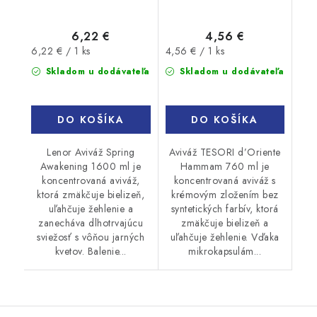
6,22 €
4,56 €
Jednotková
Jednotková
6,22 € / 1 ks
4,56 € / 1 ks
cena:
cena:
Skladom u dodávateľa
Skladom u dodávateľa
DO KOŠÍKA
DO KOŠÍKA
Lenor Aviváž Spring
Aviváž TESORI d’Oriente
Awakening 1600 ml je
Hammam 760 ml je
koncentrovaná aviváž,
koncentrovaná aviváž s
ktorá zmäkčuje bielizeň,
krémovým zložením bez
uľahčuje žehlenie a
syntetických farbív, ktorá
zanecháva dlhotrvajúcu
zmäkčuje bielizeň a
sviežosť s vôňou jarných
uľahčuje žehlenie. Vďaka
kvetov. Balenie...
mikrokapsulám...