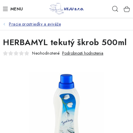
Prejsť
Hľad
na
obsah
Pracie prostriedky a aviváže
TAŠKY A VRECKÁ
HERBAMYL tekutý škrob 500ml
FÓLIE, PAPIER, RUKAVICE
Neohodnotené
Podrobnosti hodnotenia
JEDNORÁZOVÝ RIAD
OBALY NA JEDLO
VRECIA NA ODPAD, HYGIENA
PÁSKY A DOPLNKY
Kontakty
Doprava a platba