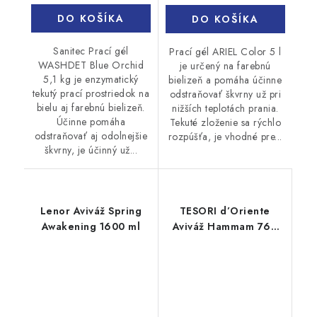
DO KOŠÍKA
DO KOŠÍKA
Sanitec Prací gél
Prací gél ARIEL Color 5 l
WASHDET Blue Orchid
je určený na farebnú
5,1 kg je enzymatický
bielizeň a pomáha účinne
tekutý prací prostriedok na
odstraňovať škvrny už pri
bielu aj farebnú bielizeň.
nižších teplotách prania.
Účinne pomáha
Tekuté zloženie sa rýchlo
odstraňovať aj odolnejšie
rozpúšťa, je vhodné pre...
škvrny, je účinný už...
Lenor Aviváž Spring
TESORI d’Oriente
Awakening 1600 ml
Aviváž Hammam 760
ml