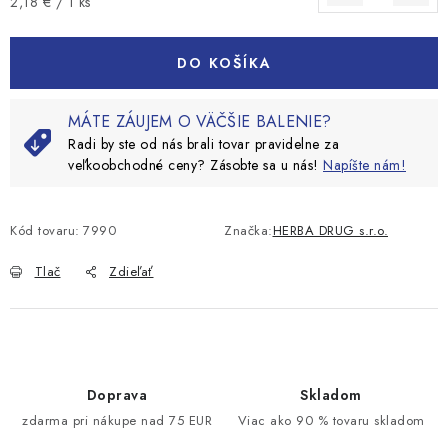
Jednotková cena:
2,18 € / 1 ks
DO KOŠÍKA
MÁTE ZÁUJEM O VÄČŠIE BALENIE?
Radi by ste od nás brali tovar pravidelne za
veľkoobchodné ceny? Zásobte sa u nás!
Napíšte nám!
Kód tovaru:
7990
Značka:
HERBA DRUG s.r.o.
Tlač
Zdieľať
Doprava
Skladom
zdarma pri nákupe nad 75 EUR
Viac ako 90 % tovaru skladom