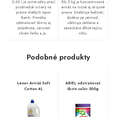
5,65 l je univerzálny prací
Blu 5 kg je koncentrovaná
prostriedok určený na
aviváž na ručné aj strojové
pranie všetkých typov
pranie. Zmäkčuje bielizeň,
tkanín. Pomáha
dodáva jej jemnosť,
odstraňovať škvrny aj
uľahčuje žehlenie a
zašednutie, zároveň
zanecháva dlhotrvajúcu
chráni farby a je...
vôňu.
Podobné produkty
Lenor Aviváž Soft
ARIEL odstraňovač
Cotton 4L
škvŕn color 500g