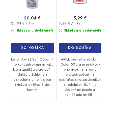
20,04 €
5,29 €
Jednotková
Jednotková
20,04 € / 1 ks
5,29 € / 1 ks
cena:
cena:
Skladom u dodávateľa
Skladom u dodávateľa
DO KOŠÍKA
DO KOŠÍKA
Lenor Aviváž Soft Cotton 4
ARIEL odstraňovač škvŕn
l je koncentrovaná aviváž,
Color 500 g je práškový
ktorá zmäkčuje bielizeň,
prípravok na farebnú
uľahčuje žehlenie a
bielizeň určený na
zanecháva dlhotrvajúcu
odstraňovanie zaschnutých
sviežosť s vôňou čistej
aj odolných škvŕn. Je
bavlny.
vhodný na pranie aj
namáčanie textílií....