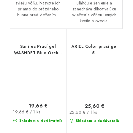
uľahčuje žehlenie a
sviežu vôňu. Nasypte ich
zanecháva dlhotrvajúcu
priamo do prázdneho
sviežosť s vôňou letných
bubna pred vložením...
kvetín a ovocia.
Sanitec Prací gel
ARIEL Color prací gel
WASHDET Blue Orchid
5L
5,1kg
19,66 €
25,60 €
Jednotková
Jednotková
19,66 € / 1 ks
25,60 € / 1 ks
cena:
cena:
Skladom u dodávateľa
Skladom u dodávateľa