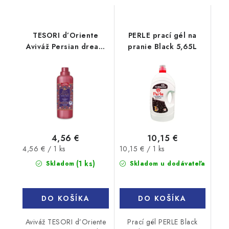
TESORI d’Oriente
PERLE prací gél na
Aviváž Persian dream
pranie Black 5,65L
760 ml
4,56 €
10,15 €
Jednotková
Jednotková
4,56 € / 1 ks
10,15 € / 1 ks
cena:
cena:
(1 ks)
Skladom
Skladom u dodávateľa
DO KOŠÍKA
DO KOŠÍKA
Aviváž TESORI d’Oriente
Prací gél PERLE Black