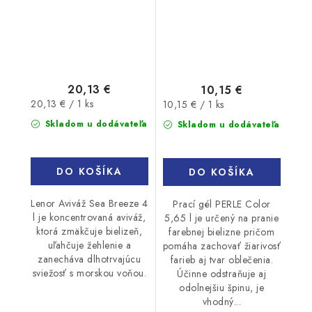
20,13 €
10,15 €
Jednotková
Jednotková
20,13 € / 1 ks
10,15 € / 1 ks
cena:
cena:
Skladom u dodávateľa
Skladom u dodávateľa
DO KOŠÍKA
DO KOŠÍKA
Lenor Aviváž Sea Breeze 4
Prací gél PERLE Color
l je koncentrovaná aviváž,
5,65 l je určený na pranie
ktorá zmäkčuje bielizeň,
farebnej bielizne pričom
uľahčuje žehlenie a
pomáha zachovať žiarivosť
zanecháva dlhotrvajúcu
farieb aj tvar oblečenia.
sviežosť s morskou voňou.
Účinne odstraňuje aj
odolnejšiu špinu, je
vhodný...