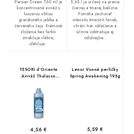
Persian Dream 760 ml je
5,65 l je určený na pranie
koncentrovaná aviváž s
čiernej a tmavej bielizne.
luxusnou vôňou
Pomáha zachovať
granátového jablka a
intenzitu tmavých farieb,
červeného čaju. Krémové
chráni tvar oblečenia a
zloženie bez farbív
účinne odstraňuje aj
zmäkčuje vlákna,
odolnejšie...
uľahčuje...
TESORI d’Oriente
Lenor Vonné perličky
Aviváž Thalasso
Spring Awakening 195g
Therapy 760 ml
5,59 €
4,56 €