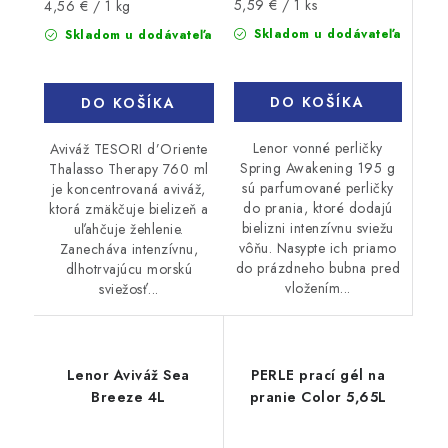
Jednotková
Jednotková
5,59 € / 1 ks
4,56 € / 1 kg
cena:
cena:
Skladom u dodávateľa
Skladom u dodávateľa
DO KOŠÍKA
DO KOŠÍKA
Lenor vonné perličky
Aviváž TESORI d’Oriente
Spring Awakening 195 g
Thalasso Therapy 760 ml
sú parfumované perličky
je koncentrovaná aviváž,
do prania, ktoré dodajú
ktorá zmäkčuje bielizeň a
bielizni intenzívnu sviežu
uľahčuje žehlenie.
vôňu. Nasypte ich priamo
Zanecháva intenzívnu,
do prázdneho bubna pred
dlhotrvajúcu morskú
vložením...
sviežosť...
Lenor Aviváž Sea
PERLE prací gél na
Breeze 4L
pranie Color 5,65L