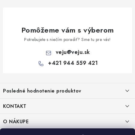
Pomôžeme vám s výberom
Potrebujete s niečím poradiť? Sme tu pre vás!
veju
@
veju.sk
+421 944 559 421
Z
á
Posledné hodnotenie produktov
p
ä
KONTAKT
t
Miska na šalát 250ml FATRA 50ks
i
VEJU s.r.o.
O NÁKUPE
Janka Kráľa 1059/82
e
Nitra 94901
O nás