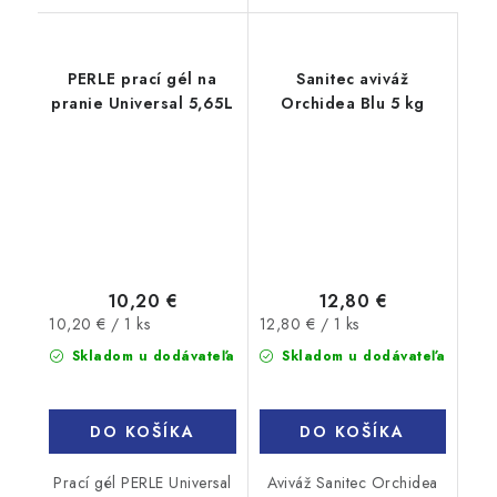
PERLE prací gél na
Sanitec aviváž
pranie Universal 5,65L
Orchidea Blu 5 kg
10,20 €
12,80 €
Jednotková
Jednotková
10,20 € / 1 ks
12,80 € / 1 ks
cena:
cena:
Skladom u dodávateľa
Skladom u dodávateľa
DO KOŠÍKA
DO KOŠÍKA
Prací gél PERLE Universal
Aviváž Sanitec Orchidea