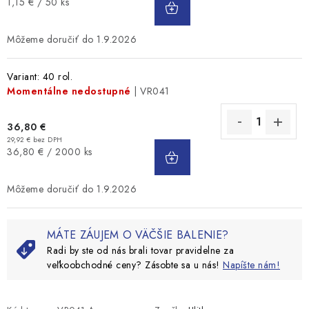
Jednotková
1,15 € / 50 ks
KOŠÍKA
cena:
1.9.2026
Variant: 40 rol.
Momentálne nedostupné
| VR041
36,80 €
29,92 € bez DPH
DO
Jednotková
36,80 € / 2000 ks
KOŠÍKA
cena:
1.9.2026
MÁTE ZÁUJEM O VÄČŠIE BALENIE?
Radi by ste od nás brali tovar pravidelne za
veľkoobchodné ceny? Zásobte sa u nás!
Napíšte nám!