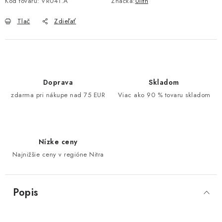
Kód tovaru:
VR041.A
Značka:
Ulith
Tlač
Zdieľať
Doprava
Skladom
zdarma pri nákupe nad 75 EUR
Viac ako 90 % tovaru skladom
Nízke ceny
Najnižšie ceny v regióne Nitra
Popis