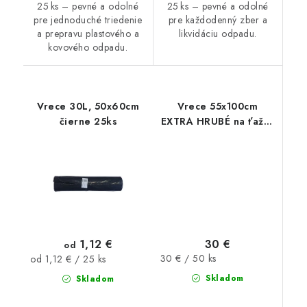
25 ks – pevné a odolné
25 ks – pevné a odolné
pre jednoduché triedenie
pre každodenný zber a
a prepravu plastového a
likvidáciu odpadu.
kovového odpadu.
Vrece 30L, 50x60cm
Vrece 55x100cm
čierne 25ks
EXTRA HRUBÉ na ťažký
odpad 50ks
30 €
1,12 €
od
Jednotková
30 € / 50 ks
Jednotková
od 1,12 € / 25 ks
cena:
cena:
Skladom
Skladom