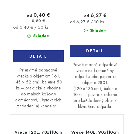
0,40 €
6,27 €
od
od
0,80 €
Jednotková
od 6,27 € / 10 ks
Jednotková
od 0,40 € / 50 ks
cena:
Skladom
cena:
Skladom
DETAIL
DETAIL
Pevné modré odpadové
Priesvitné odpadové
vrece na komunálny
vrecká s objemom 16 L
odpad alebo papier o
(45 × 52 cm), balenie 50
objeme 280 L
ks – praktické a vhodné
(120 × 135 cm), balenie
do malých košov v
10 ks – pevné a odolné
domácnosti, ubytovacích
pre každodenný zber a
zariadení aj kancelárii.
likvidáciu odpadu.
Vrece 120L, 70x110cm
Vrece 140L, 90x110cm