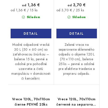
1,36 €
3,70 €
od
od
Jednotková
Jednotková
od 1,36 € / 15 ks
od 3,70 € / 25 ks
cena:
cena:
Skladom
Skladom
DETAIL
DETAIL
Modré odpadové vrecká
Zelené vrece na
30 L (50 × 60 cm) so
separovanie skleneného
zaťahovacou šnúrkou –
odpadu o objeme 120 L
balenie 15 ks, pevné a
(70 × 110 cm), balenie
odolné pre pohodlné
25 ks – pevné a odolné
uzavretie a čistú
pre efektívne triedenie a
manipuláciu v domácnosti
prepravu odpadu.
či kancelárii.
Vrece 120L, 70x110cm
Vrece 120L, 70x110cm
čierne PEVNÉ 25ks
červené na separovaný