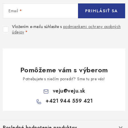
Email
PRIHLÁSIŤ SA
Vložením e-mailu súhlasíte s
podmienkami ochrany osobných
údajov
Pomôžeme vám s výberom
Potrebujete s niečím poradiť? Sme tu pre vás!
veju
@
veju.sk
+421 944 559 421
Z
á
Posledné hodnotenie produktov