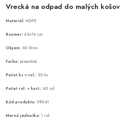
Vrecká na odpad do malých košov
Materiál:
HDPE
Rozmer:
63x74 cm
Objem:
60 litrov
Farba:
priesvitná
Počet ks v rol.:
50 ks
Počet rol. v kart.:
40 rol.
Kód produktu:
VR041
Merná jednotka:
1 rol.