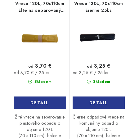
Vrece 120L, 70x110cm
Vrece 120L, 70x110cm
žlté na separovaný
čierne 25ks
odpad 25ks
3,70 €
3,25 €
od
od
Jednotková
Jednotková
od 3,70 € / 25 ks
od 3,25 € / 25 ks
cena:
cena:
Skladom
Skladom
DETAIL
DETAIL
Žlté vrece na separovanie
Čierne odpadové vrece na
plastového odpadu o
komunálny odpad o
objeme 120 L
objeme 120 L
(70 × 110 cm), balenie
(70 × 110 cm), balenie