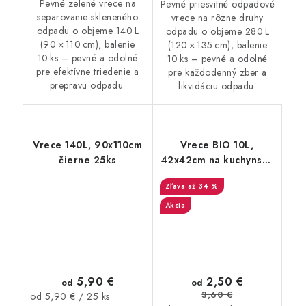
Pevné zelené vrece na
Pevné priesvitné odpadové
separovanie skleneného
vrece na rôzne druhy
odpadu o objeme 140 L
odpadu o objeme 280 L
(90 × 110 cm), balenie
(120 × 135 cm), balenie
10 ks – pevné a odolné
10 ks – pevné a odolné
pre efektívne triedenie a
pre každodenný zber a
prepravu odpadu.
likvidáciu odpadu.
Vrece 140L, 90x110cm
Vrece BIO 10L,
čierne 25ks
42x42cm na kuchynský
odpad
až 34 %
kompostovateľné 25ks
Akcia
5,90 €
2,50 €
od
od
3,60 €
Jednotková
od 5,90 € / 25 ks