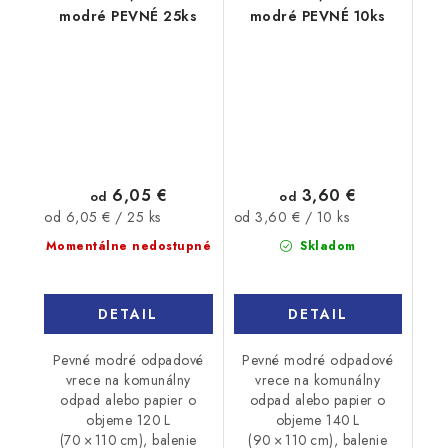
modré PEVNÉ 25ks
modré PEVNÉ 10ks
6,05 €
3,60 €
od
od
Jednotková
Jednotková
od 6,05 € / 25 ks
od 3,60 € / 10 ks
cena:
cena:
Momentálne nedostupné
Skladom
DETAIL
DETAIL
Pevné modré odpadové
Pevné modré odpadové
vrece na komunálny
vrece na komunálny
odpad alebo papier o
odpad alebo papier o
objeme 120 L
objeme 140 L
(70 × 110 cm), balenie
(90 × 110 cm), balenie