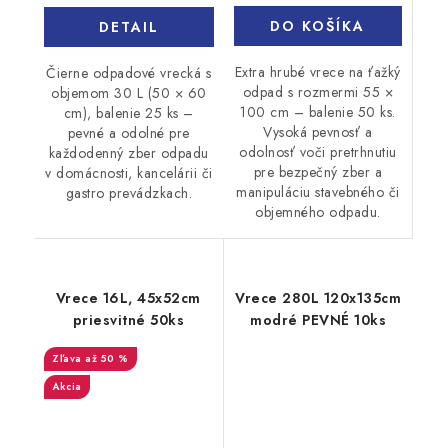
DO KOŠÍKA
DETAIL
Extra hrubé vrece na ťažký
Čierne odpadové vrecká s
odpad s rozmermi 55 ×
objemom 30 L (50 × 60
100 cm – balenie 50 ks.
cm), balenie 25 ks –
Vysoká pevnosť a
pevné a odolné pre
odolnosť voči pretrhnutiu
každodenný zber odpadu
pre bezpečný zber a
v domácnosti, kancelárii či
manipuláciu stavebného či
gastro prevádzkach.
objemného odpadu.
Vrece 16L, 45x52cm
Vrece 280L 120x135cm
priesvitné 50ks
modré PEVNÉ 10ks
až 50 %
Akcia