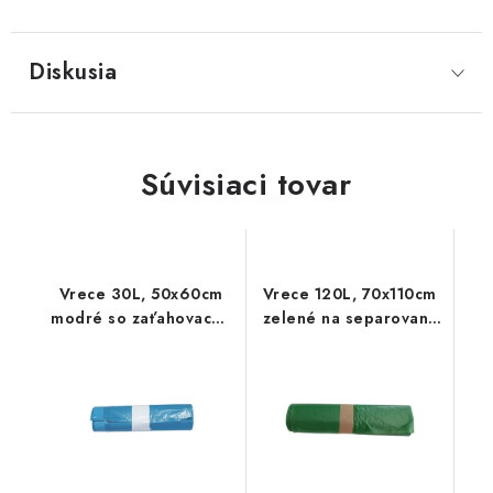
Diskusia
Súvisiaci tovar
Vrece 30L, 50x60cm
Vrece 120L, 70x110cm
modré so zaťahovacou
zelené na separovaný
šnúrkou 15ks
odpad 25ks