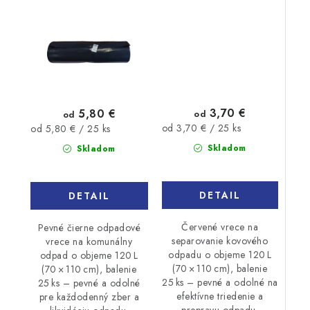
odpad 25ks
3,70 €
5,80 €
od
od
Jednotková
Jednotková
od 3,70 € / 25 ks
od 5,80 € / 25 ks
cena:
cena:
Skladom
Skladom
DETAIL
DETAIL
Červené vrece na
Pevné čierne odpadové
separovanie kovového
vrece na komunálny
odpadu o objeme 120 L
odpad o objeme 120 L
(70 × 110 cm), balenie
(70 × 110 cm), balenie
25 ks – pevné a odolné na
25 ks – pevné a odolné
efektívne triedenie a
pre každodenný zber a