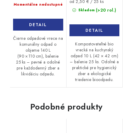
Jednotková
od 2,50 € / 25 ks
cena:
Momentálne nedostupné
cena:
(>20 rol.)
Skladom
DETAIL
DETAIL
Čierne odpadové vrece na
Kompostovateľné bio
komunálny odpad o
vrecká na kuchynský
objeme 140 L
odpad 10 L (42 × 42 cm)
(90 × 110 cm), balenie
– balenie 25 ks. Odolné a
25 ks – pevné a odolné
praktické pre hygienický
pre každodenný zber a
zber a ekologické
likvidáciu odpadu.
triedenie bioodpadu.
Podobné produkty