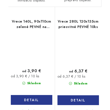
prepravu odpadu.
likvidáciu odpadu.
Vrece 140L, 90x110cm
Vrece 280L 120x135cm
zelené PEVNÉ na
priesvitné PEVNÉ 10ks
separovaný odpad
10ks
3,90 €
6,37 €
od
od
Jednotková
Jednotková
od 3,90 € / 10 ks
od 6,37 € / 10 ks
cena:
cena:
Skladom
Skladom
DETAIL
DETAIL