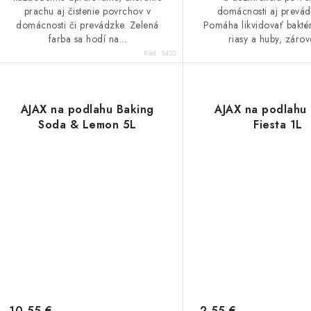
prachu aj čistenie povrchov v
domácnosti aj prevád
domácnosti či prevádzke. Zelená
Pomáha likvidovať baktéri
farba sa hodí na...
riasy a huby, zárov
Kód:
8422
AJAX na podlahu Baking
AJAX na podlahu 
Soda & Lemon 5L
Fiesta 1L
10,55 €
2,55 €