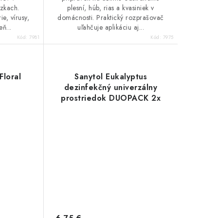
zkach.
plesní, húb, rias a kvasiniek v
e, vírusy,
domácnosti. Praktický rozprašovač
eň...
uľahčuje aplikáciu aj...
Kód:
7981
Kód:
7975
Floral
Sanytol Eukalyptus
dezinfekčný univerzálny
prostriedok DUOPACK 2x
500ml