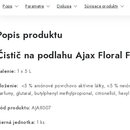
Popis
Parametre
Diskusia
Súvisiace produkty
Popis produktu
Čistič na podlahu Ajax Floral 
alenie:
1 x 5 L
loženie:
<5 % aniónové povrchovo aktívne látky, <5 % neión
arfumy, glutaral, butylphenyl methylpropional, citronellol, hexyl 
ód produktu:
AJAX007
erná jednotka:
1 ks