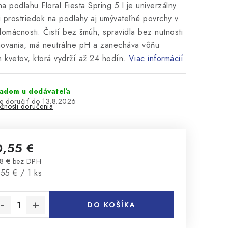
a podlahu Floral Fiesta Spring 5 l je univerzálny
ci prostriedok na podlahy aj umývateľné povrchy v
domácnosti. Čistí bez šmúh, spravidla bez nutnosti
ovania, má neutrálne pH a zanecháva vôňu
h kvetov, ktorá vydrží až 24 hodín.
Viac informácií
ladom u dodávateľa
13.8.2026
žnosti doručenia
0,55 €
8 € bez DPH
notková cena:
55 € / 1 ks
DO KOŠÍKA