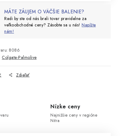
MÁTE ZÁUJEM O VÄČŠIE BALENIE?
Radi by ste od nás brali tovar pravidelne za
veľkoobchodné ceny? Zásobte sa u nás!
Napíšte
nám!
aru:
8086
:
Colgate-Palmolive
č
Zdieľať
Nízke ceny
ovaru
Najnižšie ceny v regióne
Nitra