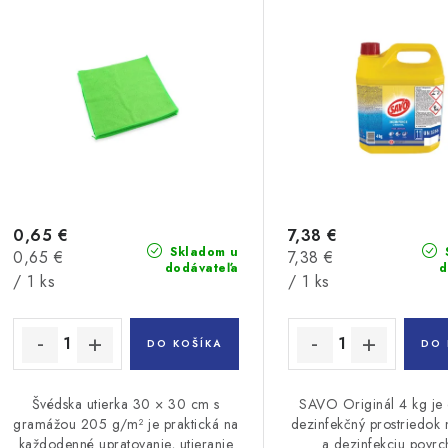
0,65 €
7,38 €
Skladom u
Jednotková
Jednotková
0,65 €
7,38 €
dodávateľa
d
cena:
cena:
/ 1 ks
/ 1 ks
DO KOŠÍKA
DO 
Švédska utierka 30 × 30 cm s
SAVO Originál 4 kg je 
gramážou 205 g/m² je praktická na
dezinfekčný prostriedok n
každodenné upratovanie, utieranie
a dezinfekciu povrc