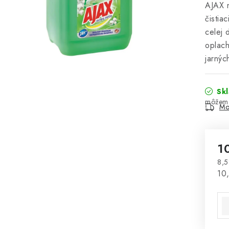
AJAX n
čistia
celej 
oplach
jarnýc
Sk
Mo
1
8,5
Jed
10,