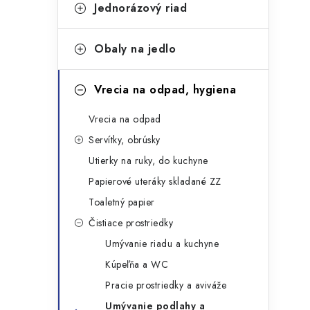
g
Jednorázový riad
ý
ó
p
r
Obaly na jedlo
a
i
Vrecia na odpad, hygiena
e
n
Vrecia na odpad
e
Servítky, obrúsky
l
Utierky na ruky, do kuchyne
Papierové uteráky skladané ZZ
Toaletný papier
Čistiace prostriedky
Umývanie riadu a kuchyne
Kúpeľňa a WC
Pracie prostriedky a aviváže
Umývanie podlahy a