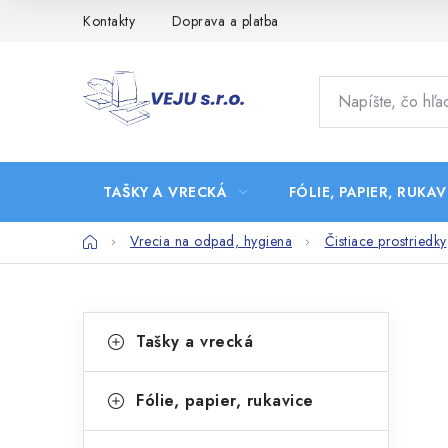
Prejsť
Kontakty
Doprava a platba
na
obsah
TAŠKY A VRECKÁ
FÓLIE, PAPIER, RUKAV
Domov
Vrecia na odpad, hygiena
Čistiace prostriedky
B
K
Preskočiť
Tašky a vrecká
kategórie
a
o
t
č
Fólie, papier, rukavice
e
n