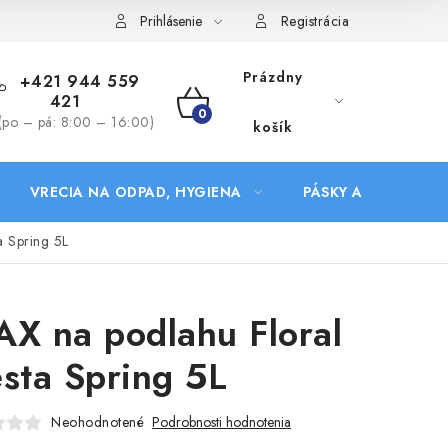
Prihlásenie
Registrácia
Prázdny
+421 944 559
421
NÁKUPNÝ
(po – pá: 8:00 – 16:00)
košík
KOŠÍK
VRECIA NA ODPAD, HYGIENA
PÁSKY A DOPLNKY
a Spring 5L
AX na podlahu Floral
esta Spring 5L
Neohodnotené
Podrobnosti hodnotenia