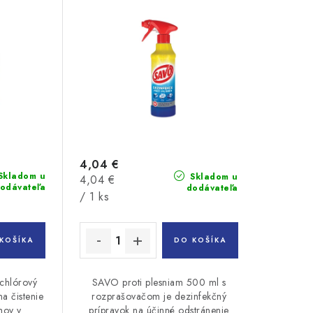
4,04 €
Skladom u
Skladom u
Jednotková
4,04 €
odávateľa
dodávateľa
cena:
/ 1 ks
KOŠÍKA
DO KOŠÍKA
chlórový
SAVO proti plesniam 500 ml s
a čistenie
rozprašovačom je dezinfekčný
hov v
prípravok na účinné odstránenie