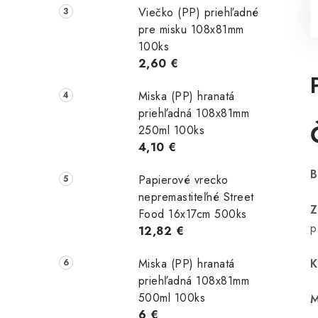
Viečko (PP) priehľadné
pre misku 108x81mm
100ks
2,60 €
Miska (PP) hranatá
priehľadná 108x81mm
250ml 100ks
4,10 €
B
Papierové vrecko
nepremastiteľné Street
Z
Food 16x17cm 500ks
p
12,82 €
Miska (PP) hranatá
K
priehľadná 108x81mm
500ml 100ks
M
6 €