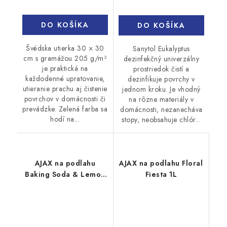
DO KOŠÍKA
DO KOŠÍKA
Švédska utierka 30 × 30
Sanytol Eukalyptus
cm s gramážou 205 g/m²
dezinfekčný univerzálny
je praktická na
prostriedok čistí a
každodenné upratovanie,
dezinfikuje povrchy v
utieranie prachu aj čistenie
jednom kroku. Je vhodný
povrchov v domácnosti či
na rôzne materiály v
prevádzke. Zelená farba sa
domácnosti, nezanecháva
hodí na...
stopy, neobsahuje chlór...
AJAX na podlahu
AJAX na podlahu Floral
Baking Soda & Lemon
Fiesta 1L
1L