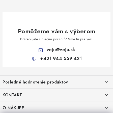
Pomôžeme vám s výberom
Potrebujete s niečím poradiť? Sme tu pre vás!
veju
@
veju.sk
+421 944 559 421
Z
á
Posledné hodnotenie produktov
p
ä
KONTAKT
t
Miska na šalát 250ml FATRA 50ks
i
VEJU s.r.o.
O NÁKUPE
Janka Kráľa 1059/82
e