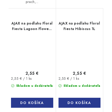
prach,...
AJAX na podlahu Floral
AJAX na podlahu Floral
Fiesta Lagoon Flowers
Fiesta Hibiscus 1L
1L
2,55 €
2,55 €
Jednotková
Jednotková
2,55 € / 1 ks
2,55 € / 1 ks
cena:
cena:
Skladom u dodávateľa
Skladom u dodávateľa
DO KOŠÍKA
DO KOŠÍKA