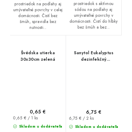
prostriedok s aktívnou
prostriedok na podlahy aj
sódou na podlahy aj
umývateľné povrchy v celej
umývateľné povrchy v
domácnosti. Čistí bez
domácnosti. Čistí do hĺbky
šmúh, spravidla bez
bez šmúh a bez...
nutnosti...
Švédska utierka
Sanytol Eukalyptus
30x30cm zelená
dezinfekčný
univerzálny
prostriedok DUOPACK
2x 500ml
0,65 €
6,75 €
Jednotková
Jednotková
0,65 € / 1 ks
6,75 € / 2 ks
cena:
cena:
Skladom u dodávateľa
Skladom u dodávateľa