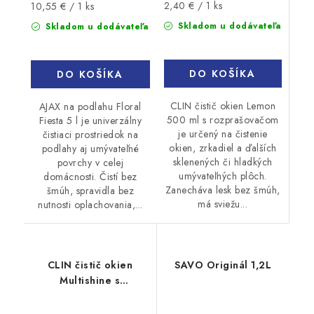
Jednotková
Jednotková
2,40 € / 1 ks
10,55 € / 1 ks
cena:
cena:
Skladom u dodávateľa
Skladom u dodávateľa
DO KOŠÍKA
DO KOŠÍKA
CLIN čistič okien Lemon
AJAX na podlahu Floral
500 ml s rozprašovačom
Fiesta 5 l je univerzálny
je určený na čistenie
čistiaci prostriedok na
okien, zrkadiel a ďalších
podlahy aj umývateľné
sklenených či hladkých
povrchy v celej
umývateľných plôch.
domácnosti. Čistí bez
Zanecháva lesk bez šmúh,
šmúh, spravidla bez
má sviežu...
nutnosti oplachovania,...
CLIN čistič okien
SAVO Originál 1,2L
Multishine s
rozprašovačom 500ml