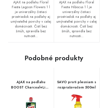
AJAX na podlahu Floral
AJAX na podlahu Floral
Fiesta Lagoon Flowers 1 l
Fiesta Hibiscus 1 l je
je univerzálny čistiaci
univerzálny čistiaci
prostriedok na podlahy aj
prostriedok na podlahy aj
umývateľné povrchy v celej
umývateľné povrchy v celej
domácnosti. Čistí bez
domácnosti. Čistí bez
šmúh, spravidla bez
šmúh, spravidla bez
nutnosti...
nutnosti...
Podobné produkty
AJAX na podlahu
SAVO proti plesniam s
BOOST Charcoal+Lime
rozprašovačom 500ml
1L