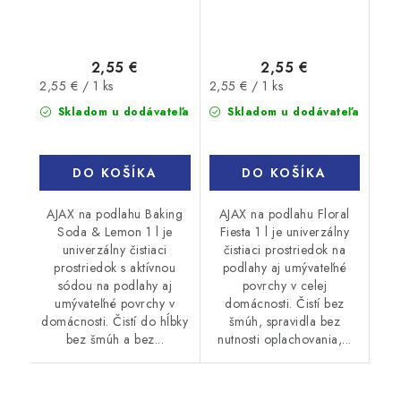
2,55 €
2,55 €
Jednotková
Jednotková
2,55 € / 1 ks
2,55 € / 1 ks
cena:
cena:
Skladom u dodávateľa
Skladom u dodávateľa
DO KOŠÍKA
DO KOŠÍKA
AJAX na podlahu Baking
AJAX na podlahu Floral
Soda & Lemon 1 l je
Fiesta 1 l je univerzálny
univerzálny čistiaci
čistiaci prostriedok na
prostriedok s aktívnou
podlahy aj umývateľné
sódou na podlahy aj
povrchy v celej
umývateľné povrchy v
domácnosti. Čistí bez
domácnosti. Čistí do hĺbky
šmúh, spravidla bez
bez šmúh a bez...
nutnosti oplachovania,...