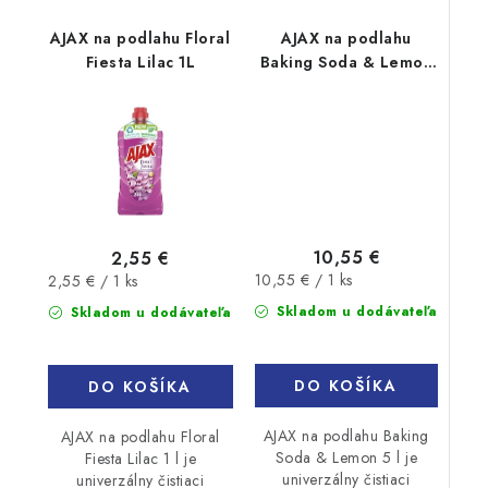
AJAX na podlahu Floral
AJAX na podlahu
Fiesta Lilac 1L
Baking Soda & Lemon
5L
10,55 €
2,55 €
Jednotková
Jednotková
10,55 € / 1 ks
2,55 € / 1 ks
cena:
cena:
Skladom u dodávateľa
Skladom u dodávateľa
DO KOŠÍKA
DO KOŠÍKA
AJAX na podlahu Baking
AJAX na podlahu Floral
Soda & Lemon 5 l je
Fiesta Lilac 1 l je
univerzálny čistiaci
univerzálny čistiaci