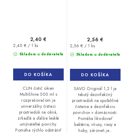
2,40 €
2,56 €
Jednotková
Jednotková
2,40 € / 1 ks
2,56 € / 1 ks
cena:
cena:
Skladom u dodávateľa
Skladom u dodávateľa
DO KOŠÍKA
DO KOŠÍKA
CLIN čistič okien
SAVO Originál 1,2 l je
MultiShine 500 ml s
tekutý dezinfekčný
rozprašovačom je
prostriedok na spoľahlivé
univerzálny čistiaci
čistenie a dezinfekciu
prostriedok na okná,
povrchov v domácnosti.
zrkadlá a ďalšie lesklé
Pomáha likvidovať
umývateľné povrchy.
baktérie, vírusy, riasy a
Pomáha rýchlo odstrániť
huby, zároveň je...