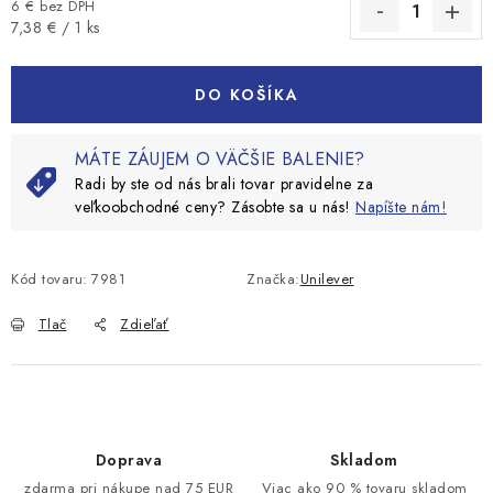
6 € bez DPH
Jednotková cena:
7,38 € / 1 ks
DO KOŠÍKA
MÁTE ZÁUJEM O VÄČŠIE BALENIE?
Radi by ste od nás brali tovar pravidelne za
veľkoobchodné ceny? Zásobte sa u nás!
Napíšte nám!
Kód tovaru:
7981
Značka:
Unilever
Tlač
Zdieľať
Doprava
Skladom
zdarma pri nákupe nad 75 EUR
Viac ako 90 % tovaru skladom