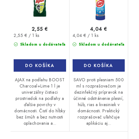
2,55 €
4,04 €
Jednotková
Jednotková
2,55 € / 1 ks
4,04 € / 1 ks
cena:
cena:
Skladom u dodávateľa
Skladom u dodávateľa
DO KOŠÍKA
DO KOŠÍKA
AJAX na podlahu BOOST
SAVO proti plesniam 500
Charcoal+Lime 1 l je
ml s rozprašovačom je
univerzálny čistiaci
dezinfekčný prípravok na
prostriedok na podlahy a
účinné odstránenie plesní,
ďalšie povrchy v
húb, rias a kvasiniek v
domácnosti. Čistí do hĺbky
domácnosti. Praktický
bez šmúh a bez nutnosti
rozprašovač uľahčuje
oplachovania a...
aplikáciu aj...