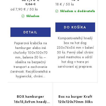
Jednotková
9,84 €
18 € / 50 ks
Jednotková
cena:
od 7,90 € / 50 ks
Skladom u dodávateľa
cena:
Skladom
DO KOŠÍKA
DETAIL
Kompostovateľný hnedý
box na hot dog
Papierová krabička na
230×74×54 mm v balení
hamburger alebo iné
50 ks. Pevný obal chráni
chuťovky 100×100×70
pred mastnotou a udrží
mm, balenie 50 ks –
hot dog v tvare pri
ideálna na bezpečný
servírovaní aj preprave.
transport a zachovanie
čerstvosti. Recyklovateľná a
hygienická, chráni...
BOX hamburger
Box na burger Kraft
16x15,5x9cm hnedý
120x120x70mm 50ks