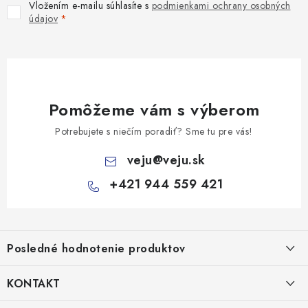
Vložením e-mailu súhlasíte s
podmienkami ochrany osobných
údajov
Pomôžeme vám s výberom
Potrebujete s niečím poradiť? Sme tu pre vás!
veju
@
veju.sk
+421 944 559 421
Z
á
Posledné hodnotenie produktov
p
ä
KONTAKT
t
Miska na šalát 250ml FATRA 50ks