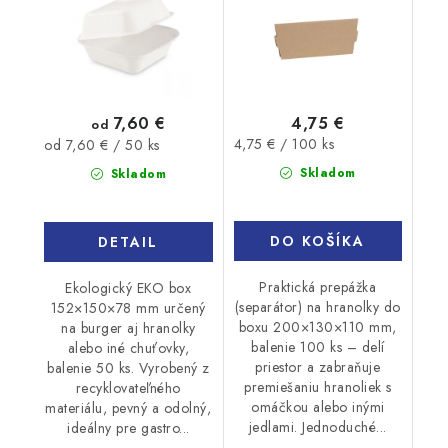
7,60 €
4,75 €
od
Jednotková
Jednotková
4,75 € / 100 ks
od 7,60 € / 50 ks
cena:
cena:
Skladom
Skladom
DO KOŠÍKA
DETAIL
Praktická prepážka
Ekologický EKO box
(separátor) na hranolky do
152×150×78 mm určený
boxu 200×130×110 mm,
na burger aj hranolky
balenie 100 ks – delí
alebo iné chuťovky,
priestor a zabraňuje
balenie 50 ks. Vyrobený z
premiešaniu hranoliek s
recyklovateľného
omáčkou alebo inými
materiálu, pevný a odolný,
jedlami. Jednoduché...
ideálny pre gastro...