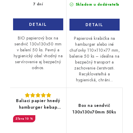
cena:
cena:
7 dní
Skladom u dodávateľa
DETAIL
DETAIL
BIO papierový box na
Papierová krabička na
sendvič 130x130x50 mm
hamburger alebo iné
v balení 50 ks. Pevný a
chuťovky 110×110×77 mm,
hygienický obal vhodný na
balenie 50 ks – ideálna na
servírovanie aj bezpečný
bezpečný transport a
odnos.
zachovanie čerstvosti.
Recyklovateľná a
hygienická, chráni...
Baliaci papier hnedý
Box na sendvič
hamburger kebap
130x130x70mm 50ks
40x38cm 500ks
10 %