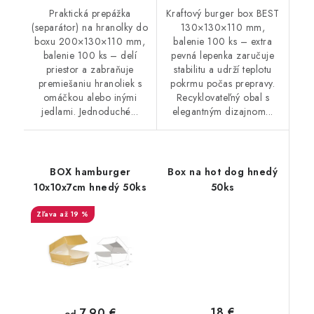
Praktická prepážka
Kraftový burger box BEST
(separátor) na hranolky do
130×130×110 mm,
boxu 200×130×110 mm,
balenie 100 ks – extra
balenie 100 ks – delí
pevná lepenka zaručuje
priestor a zabraňuje
stabilitu a udrží teplotu
premiešaniu hranoliek s
pokrmu počas prepravy.
omáčkou alebo inými
Recyklovateľný obal s
jedlami. Jednoduché...
elegantným dizajnom...
BOX hamburger
Box na hot dog hnedý
10x10x7cm hnedý 50ks
50ks
až 19 %
18 €
7,90 €
od