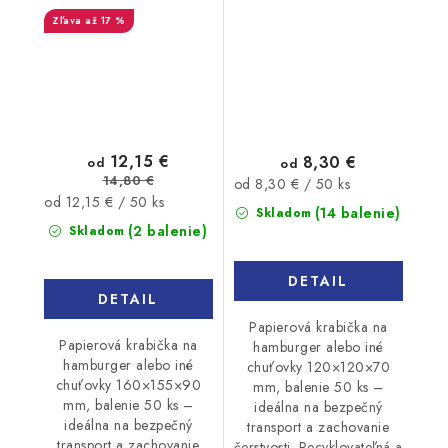
50ks
až 17 %
12,15 €
8,30 €
od
od
14,80 €
Jednotková
od 8,30 € / 50 ks
Jednotková
od 12,15 € / 50 ks
cena:
(14 balenie)
Skladom
cena:
(2 balenie)
Skladom
DETAIL
DETAIL
Papierová krabička na
Papierová krabička na
hamburger alebo iné
hamburger alebo iné
chuťovky 120×120×70
chuťovky 160×155×90
mm, balenie 50 ks –
mm, balenie 50 ks –
ideálna na bezpečný
ideálna na bezpečný
transport a zachovanie
transport a zachovanie
čerstvosti. Recyklovateľná a