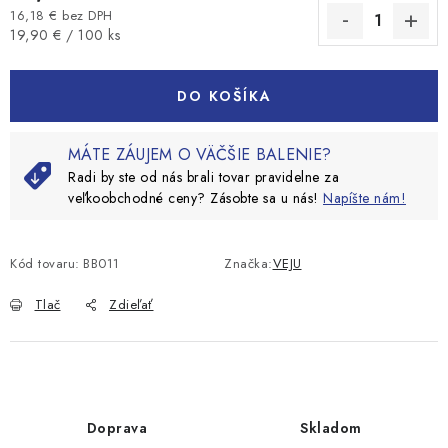
16,18 € bez DPH
Jednotková cena:
19,90 € / 100 ks
DO KOŠÍKA
MÁTE ZÁUJEM O VÄČŠIE BALENIE?
Radi by ste od nás brali tovar pravidelne za
veľkoobchodné ceny? Zásobte sa u nás!
Napíšte nám!
Kód tovaru:
BB011
Značka:
VEJU
Tlač
Zdieľať
Doprava
Skladom