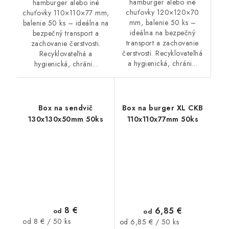
hamburger alebo iné
hamburger alebo iné
chuťovky 120×120×70
chuťovky 110×110×77 mm,
mm, balenie 50 ks –
balenie 50 ks – ideálna na
ideálna na bezpečný
bezpečný transport a
transport a zachovanie
zachovanie čerstvosti.
čerstvosti. Recyklovateľná
Recyklovateľná a
a hygienická, chráni...
hygienická, chráni...
Box na sendvič
Box na burger XL CKB
130x130x50mm 50ks
110x110x77mm 50ks
8 €
6,85 €
od
od
Jednotková
Jednotková
od 8 € / 50 ks
od 6,85 € / 50 ks