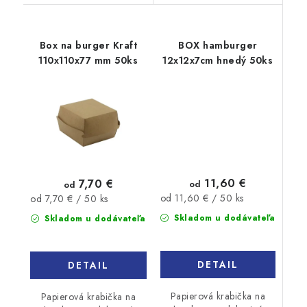
Box na burger Kraft
BOX hamburger
110x110x77 mm 50ks
12x12x7cm hnedý 50ks
11,60 €
7,70 €
od
od
Jednotková
Jednotková
od 11,60 € / 50 ks
od 7,70 € / 50 ks
cena:
cena:
Skladom u dodávateľa
Skladom u dodávateľa
DETAIL
DETAIL
Papierová krabička na
Papierová krabička na