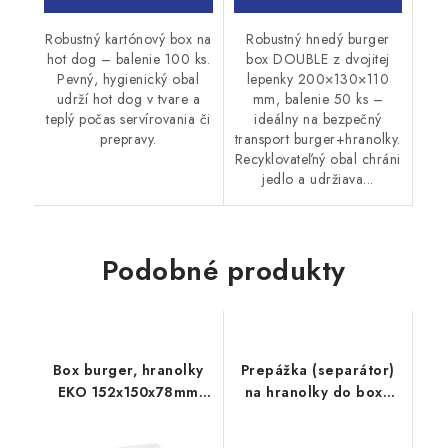
Robustný kartónový box na
Robustný hnedý burger
hot dog – balenie 100 ks.
box DOUBLE z dvojitej
Pevný, hygienický obal
lepenky 200×130×110
udrží hot dog v tvare a
mm, balenie 50 ks –
teplý počas servírovania či
ideálny na bezpečný
prepravy.
transport burger+hranolky.
Recyklovateľný obal chráni
jedlo a udržiava...
Podobné produkty
Box burger, hranolky
Prepážka (separátor)
EKO 152x150x78mm
na hranolky do boxu
50ks
200x130x110mm 100ks