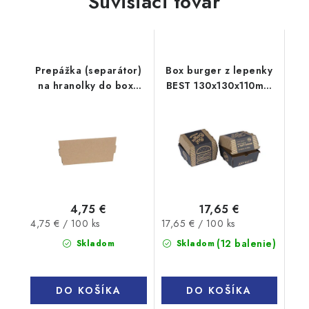
Súvisiaci tovar
Prepážka (separátor)
Box burger z lepenky
na hranolky do boxu
BEST 130x130x110mm
200x130x110mm 100ks
100ks
4,75 €
17,65 €
Jednotková
Jednotková
4,75 € / 100 ks
17,65 € / 100 ks
cena:
cena:
(12 balenie)
Skladom
Skladom
DO KOŠÍKA
DO KOŠÍKA