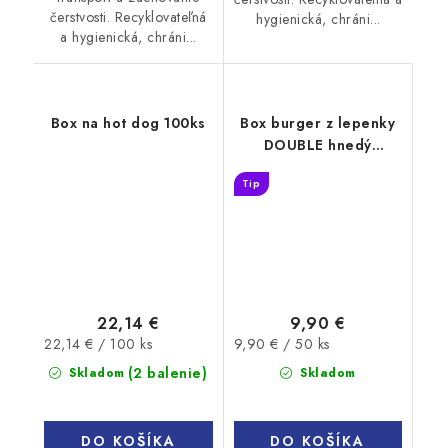
čerstvosti. Recyklovateľná
hygienická, chráni...
a hygienická, chráni...
Box na hot dog 100ks
Box burger z lepenky
DOUBLE hnedý
200x130x110mm 50ks
Tip
22,14 €
9,90 €
Jednotková
Jednotková
22,14 € / 100 ks
9,90 € / 50 ks
cena:
cena:
(2 balenie)
Skladom
Skladom
DO KOŠÍKA
DO KOŠÍKA