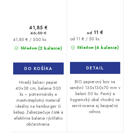
41,85 €
11 €
od
46,50 €
Jednotková
od 11 € / 50 ks
Jednotková
41,85 € / 500 ks
cena:
cena:
(6 balenie)
Skladom
(2 balenie)
Skladom
DETAIL
DO KOŠÍKA
BIO papierový box na
Hnedý baliaci papier
sendvič 130x130x70 mm v
40×38 cm, balenie 500
balení 50 ks. Pevný a
ks – potravinársky a
hygienický obal vhodný na
mastnoteplotný materiál
servírovanie aj bezpečný
ideálny na hamburger či
odnos.
kebap. Zabezpečuje čisté a
efektívne balenie rýchleho
občerstvenia.