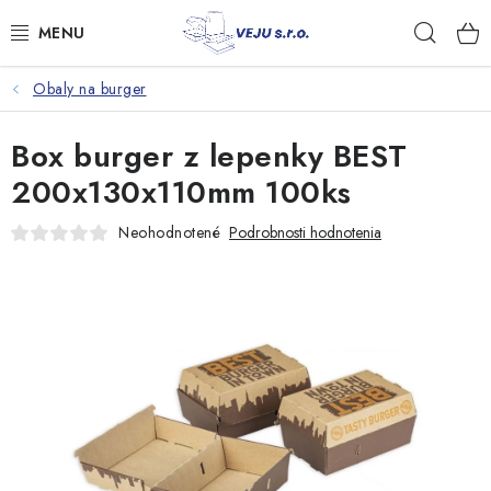
Prejsť
Hľad
na
obsah
Obaly na burger
TAŠKY A VRECKÁ
Box burger z lepenky BEST
FÓLIE, PAPIER, RUKAVICE
200x130x110mm 100ks
JEDNORÁZOVÝ RIAD
Neohodnotené
Podrobnosti hodnotenia
OBALY NA JEDLO
VRECIA NA ODPAD, HYGIENA
PÁSKY A DOPLNKY
Kontakty
Doprava a platba