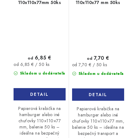
110x110x77mm 50ks
110x110x77 mm 50ks
6,85 €
7,70 €
od
od
Jednotková
Jednotková
od 6,85 € / 50 ks
od 7,70 € / 50 ks
cena:
cena:
Skladom u dodávateľa
Skladom u dodávateľa
DETAIL
DETAIL
Papierová krabička na
Papierová krabička na
hamburger alebo iné
hamburger alebo iné
chuťovky 110×110×77
chuťovky 110×110×77 mm,
mm, balenie 50 ks –
balenie 50 ks – ideálna na
ideálna na bezpečný
bezpečný transport a