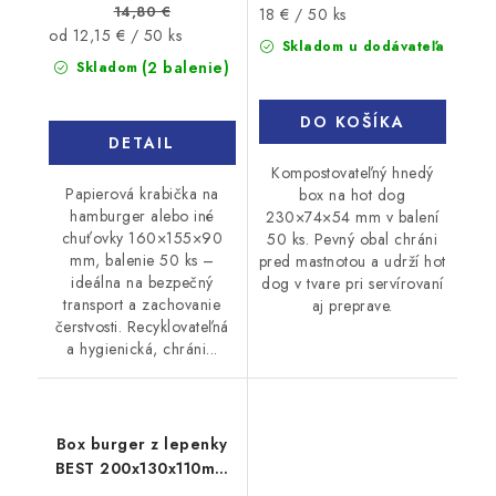
14,80 €
Jednotková
18 € / 50 ks
Jednotková
od 12,15 € / 50 ks
cena:
Skladom u dodávateľa
cena:
(2 balenie)
Skladom
DO KOŠÍKA
DETAIL
Kompostovateľný hnedý
Papierová krabička na
box na hot dog
hamburger alebo iné
230×74×54 mm v balení
chuťovky 160×155×90
50 ks. Pevný obal chráni
mm, balenie 50 ks –
pred mastnotou a udrží hot
ideálna na bezpečný
dog v tvare pri servírovaní
transport a zachovanie
aj preprave.
čerstvosti. Recyklovateľná
a hygienická, chráni...
Box burger z lepenky
BEST 200x130x110mm
100ks