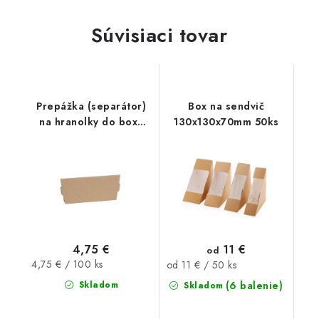
Súvisiaci tovar
Prepážka (separátor)
Box na sendvič
na hranolky do boxu
130x130x70mm 50ks
200x130x110mm 100ks
4,75 €
11 €
od
Jednotková
4,75 € / 100 ks
Jednotková
od 11 € / 50 ks
cena:
cena:
Skladom
(6 balenie)
Skladom