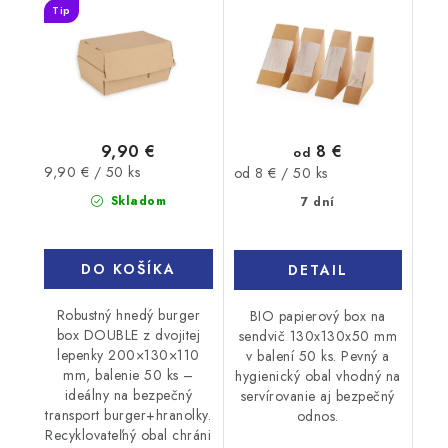
Tip
9,90 €
8 €
od
Jednotková
9,90 € / 50 ks
Jednotková
od 8 € / 50 ks
cena:
cena:
Skladom
7 dní
DO KOŠÍKA
DETAIL
Robustný hnedý burger
BIO papierový box na
box DOUBLE z dvojitej
sendvič 130x130x50 mm
lepenky 200×130×110
v balení 50 ks. Pevný a
mm, balenie 50 ks –
hygienický obal vhodný na
ideálny na bezpečný
servírovanie aj bezpečný
transport burger+hranolky.
odnos.
Recyklovateľný obal chráni