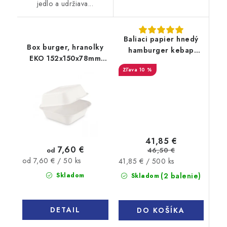
jedlo a udržiava...
Baliaci papier hnedý
Box burger, hranolky
hamburger kebap
EKO 152x150x78mm
40x38cm 500ks
50ks
10 %
41,85 €
7,60 €
od
46,50 €
Jednotková
od 7,60 € / 50 ks
Jednotková
41,85 € / 500 ks
cena:
cena:
Skladom
(2 balenie)
Skladom
DETAIL
DO KOŠÍKA