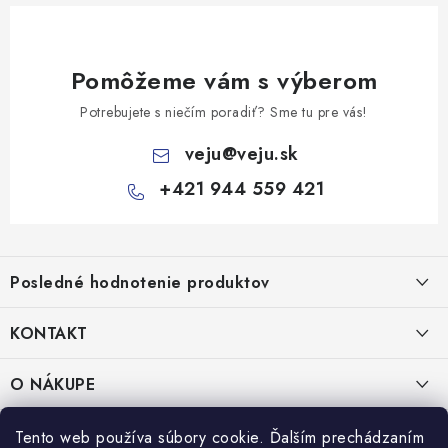
Pomôžeme vám s výberom
Potrebujete s niečím poradiť? Sme tu pre vás!
veju
@
veju.sk
+421 944 559 421
Z
á
Posledné hodnotenie produktov
p
ä
KONTAKT
t
Miska na šalát 250ml FATRA 50ks
i
VEJU s.r.o.
O NÁKUPE
Janka Kráľa 1059/82
e
Nitra 94901
O nás
IČO: 54577161
PRÁVNE INFORMÁCIE
Tento web používa súbory cookie. Ďalším prechádzaním