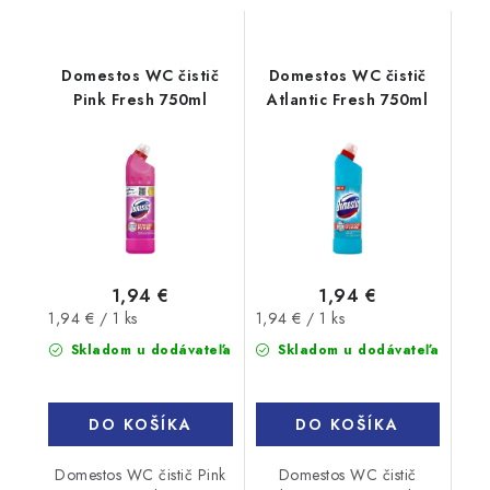
Domestos WC čistič
Domestos WC čistič
Pink Fresh 750ml
Atlantic Fresh 750ml
1,94 €
1,94 €
Jednotková
Jednotková
1,94 € / 1 ks
1,94 € / 1 ks
cena:
cena:
Skladom u dodávateľa
Skladom u dodávateľa
DO KOŠÍKA
DO KOŠÍKA
Domestos WC čistič Pink
Domestos WC čistič