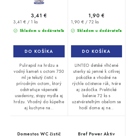
3,41 €
1,90 €
Jednotková
Jednotková
3,41 € / 1 ks
1,90 € / 72 ks
cena:
cena:
Skladom u dodávateľa
Skladom u dodávateľa
DO KOŠÍKA
DO KOŠÍKA
Pulirapid na hrdzu a
LINTEO detské vlhčené
vodný kameň s octom 750
utierky sú jemné k citlivej
ml je tekutý čistič s
pokožke a vhodné na
prírodným octom, ktorý
rýchle očistenie rúk, tváre
odstraňuje vápenaté
aj zadočka. Praktické
usadeniny, stopy mydla aj
balenie 72 ks s
hrdzu. Vhodný do kúpeľne
uzatvárateľným obalom sa
aj kuchyne na...
hodí doma aj na...
Domestos WC čistič
Bref Power Aktiv