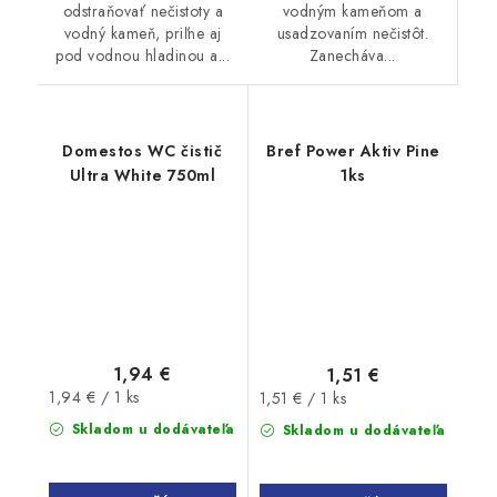
vodným kameňom a
odstraňovať nečistoty a
usadzovaním nečistôt.
vodný kameň, priľne aj
Zanecháva...
pod vodnou hladinou a...
Domestos WC čistič
Bref Power Aktiv Pine
Ultra White 750ml
1ks
1,94 €
1,51 €
Jednotková
Jednotková
1,94 € / 1 ks
1,51 € / 1 ks
cena:
cena:
Skladom u dodávateľa
Skladom u dodávateľa