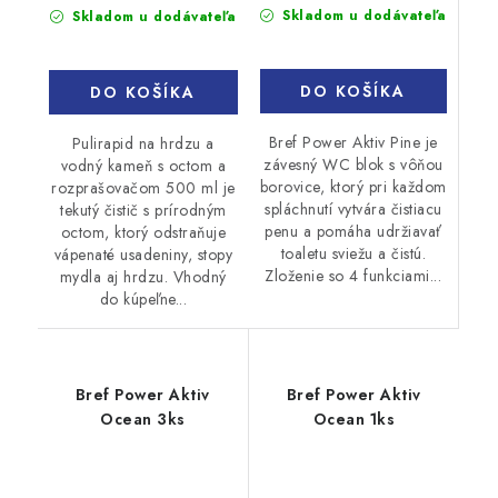
cena:
cena:
Skladom u dodávateľa
Skladom u dodávateľa
DO KOŠÍKA
DO KOŠÍKA
Bref Power Aktiv Pine je
Pulirapid na hrdzu a
závesný WC blok s vôňou
vodný kameň s octom a
borovice, ktorý pri každom
rozprašovačom 500 ml je
spláchnutí vytvára čistiacu
tekutý čistič s prírodným
penu a pomáha udržiavať
octom, ktorý odstraňuje
toaletu sviežu a čistú.
vápenaté usadeniny, stopy
Zloženie so 4 funkciami...
mydla aj hrdzu. Vhodný
do kúpeľne...
Bref Power Aktiv
Bref Power Aktiv
Ocean 3ks
Ocean 1ks