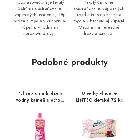
rozprašovačom je tekutý
tekutý čistič na
čistič na odstraňovanie
odstraňovanie vápenatých
vápenatých usadenín, stôp
usadenín, stôp hrdze a
hrdze a mydla v kuchyni aj
mydla v kuchyni aj kúpeľni.
kúpeľni. Vhodný na
Vhodný na nerezové
nerezové drezy...
drezy a batérie,...
Podobné produkty
Pulirapid na hrdzu a
Utierky vlhčené
vodný kameň s octom
LINTEO detské 72 ks
750ml