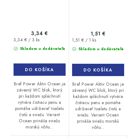
3,34 €
1,51 €
Jednotková
Jednotková
3,34 € / 3 ks
1,51 € / 1 ks
cena:
cena:
Skladom u dodávateľa
Skladom u dodávateľa
DO KOŠÍKA
DO KOŠÍKA
Bref Power Aktiv Ocean je
Bref Power Aktiv Ocean je
závesný WC blok, ktorý
závesný WC blok, ktorý pri
pri každom spláchnutí
každom spláchnutí vytvára
vytvára čistiacu penu a
čistiacu penu a pomáha
pomáha udržiavať toaletu
udržiavať toaletu čistú a
čistú a sviežu. Variant
sviežu. Variant Ocean
Ocean prináša sviežu
prináša sviežu morskú
morskú vôňu...
vôňu...