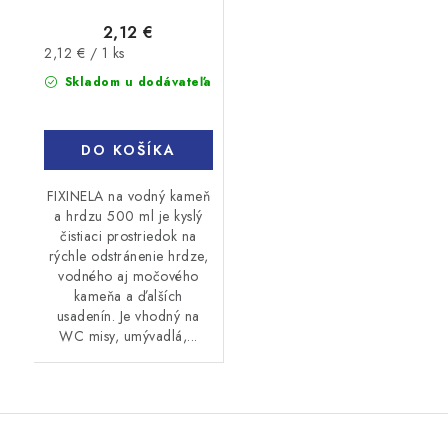
2,12 €
Jednotková
2,12 € / 1 ks
cena:
Skladom u dodávateľa
DO KOŠÍKA
FIXINELA na vodný kameň
a hrdzu 500 ml je kyslý
čistiaci prostriedok na
rýchle odstránenie hrdze,
vodného aj močového
kameňa a ďalších
usadenín. Je vhodný na
WC misy, umývadlá,...