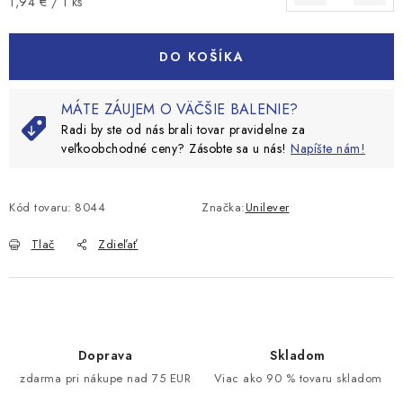
Jednotková cena:
1,94 € / 1 ks
DO KOŠÍKA
MÁTE ZÁUJEM O VÄČŠIE BALENIE?
Radi by ste od nás brali tovar pravidelne za
veľkoobchodné ceny? Zásobte sa u nás!
Napíšte nám!
Kód tovaru:
8044
Značka:
Unilever
Tlač
Zdieľať
Doprava
Skladom
zdarma pri nákupe nad 75 EUR
Viac ako 90 % tovaru skladom