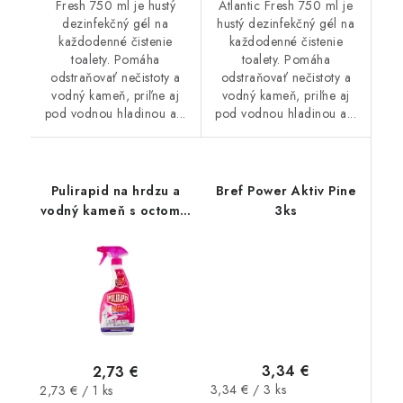
Fresh 750 ml je hustý
Atlantic Fresh 750 ml je
dezinfekčný gél na
hustý dezinfekčný gél na
každodenné čistenie
každodenné čistenie
toalety. Pomáha
toalety. Pomáha
odstraňovať nečistoty a
odstraňovať nečistoty a
vodný kameň, priľne aj
vodný kameň, priľne aj
pod vodnou hladinou a...
pod vodnou hladinou a...
Pulirapid na hrdzu a
Bref Power Aktiv Pine
vodný kameň s octom a
3ks
rozprašovačom 500ml
3,34 €
2,73 €
Jednotková
Jednotková
3,34 € / 3 ks
2,73 € / 1 ks