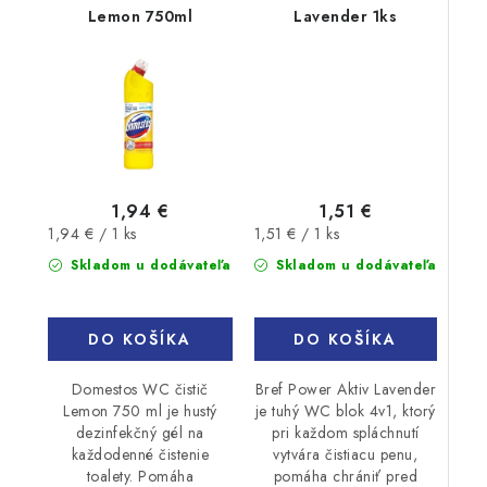
Lemon 750ml
Lavender 1ks
1,51 €
1,94 €
Jednotková
Jednotková
1,51 € / 1 ks
1,94 € / 1 ks
cena:
cena:
Skladom u dodávateľa
Skladom u dodávateľa
DO KOŠÍKA
DO KOŠÍKA
Bref Power Aktiv Lavender
Domestos WC čistič
je tuhý WC blok 4v1, ktorý
Lemon 750 ml je hustý
pri každom spláchnutí
dezinfekčný gél na
vytvára čistiacu penu,
každodenné čistenie
pomáha chrániť pred
toalety. Pomáha