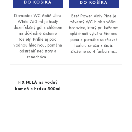
DO KOŠÍKA
DO KOŠÍKA
Domestos WC čistič Ultra
Bref Power Aktiv Pine je
White 750 ml je hustý
závesný WC blok s vôňou
dezinfekčný gél s chlórom
borovice, ktorý pri každom
na dôkladné čistenie
spláchnutí vytvára čistiacu
toalety. Priľne aj pod
penu a pomáha udržiavať
vodnou hladinou, pomáha
toaletu sviežu a čistú.
odstrániť nečistoty a
Zloženie so 4 funkciami...
zanecháva...
FIXINELA na vodný
kameň a hrdzu 500ml