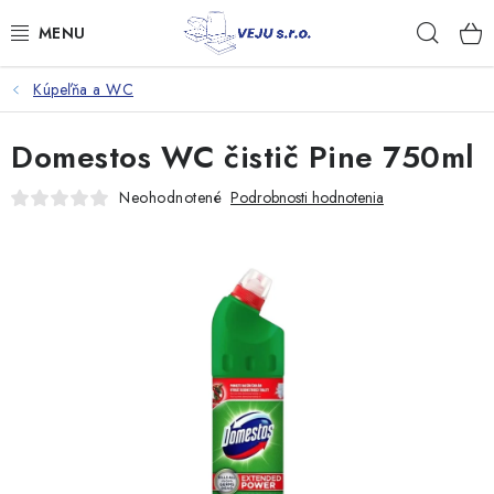
Prejsť
Hľad
na
obsah
Kúpeľňa a WC
TAŠKY A VRECKÁ
Domestos WC čistič Pine 750ml
FÓLIE, PAPIER, RUKAVICE
Neohodnotené
Podrobnosti hodnotenia
JEDNORÁZOVÝ RIAD
OBALY NA JEDLO
VRECIA NA ODPAD, HYGIENA
PÁSKY A DOPLNKY
Kontakty
Doprava a platba