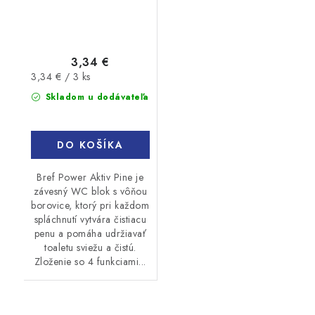
3,34 €
Jednotková
3,34 € / 3 ks
cena:
Skladom u dodávateľa
DO KOŠÍKA
Bref Power Aktiv Pine je
závesný WC blok s vôňou
borovice, ktorý pri každom
spláchnutí vytvára čistiacu
penu a pomáha udržiavať
toaletu sviežu a čistú.
Zloženie so 4 funkciami...