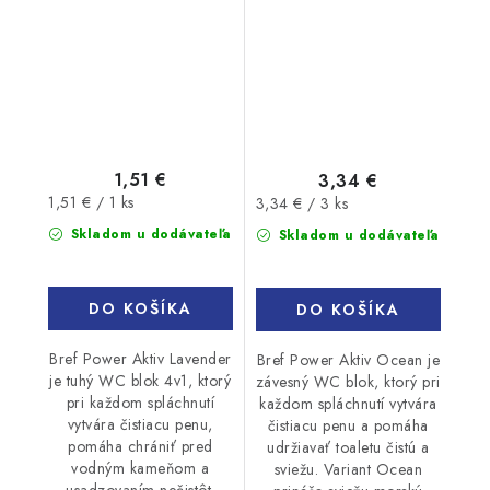
1,51 €
3,34 €
Jednotková
Jednotková
1,51 € / 1 ks
3,34 € / 3 ks
cena:
cena:
Skladom u dodávateľa
Skladom u dodávateľa
DO KOŠÍKA
DO KOŠÍKA
Bref Power Aktiv Lavender
Bref Power Aktiv Ocean je
je tuhý WC blok 4v1, ktorý
závesný WC blok, ktorý pri
pri každom spláchnutí
každom spláchnutí vytvára
vytvára čistiacu penu,
čistiacu penu a pomáha
pomáha chrániť pred
udržiavať toaletu čistú a
vodným kameňom a
sviežu. Variant Ocean
usadzovaním nečistôt.