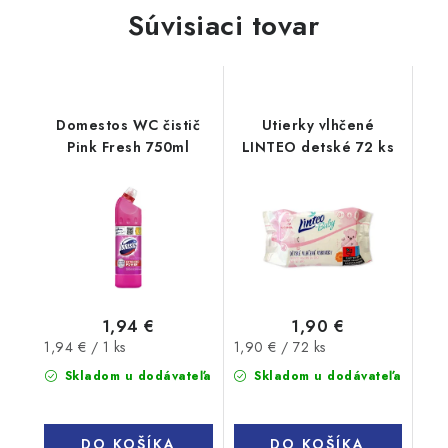
Súvisiaci tovar
Domestos WC čistič
Utierky vlhčené
Pink Fresh 750ml
LINTEO detské 72 ks
1,94 €
1,90 €
Jednotková
Jednotková
1,94 € / 1 ks
1,90 € / 72 ks
cena:
cena:
Skladom u dodávateľa
Skladom u dodávateľa
DO KOŠÍKA
DO KOŠÍKA