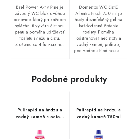
Bref Power Aktiv Pine je
Domestos WC čistič
závesný WC blok s vôňou
Atlantic Fresh 750 ml je
borovice, ktorý pri každom
hustý dezinfekčný gél na
spláchnutí vytvára čistiacu
každodenné čistenie
penu a pomáha udržiavať
toalety. Pomáha
toaletu sviežu a čistú.
odstraňovať nečistoty a
Zloženie so 4 funkciami...
vodný kameň, priľne aj
pod vodnou hladinou a...
Podobné produkty
Pulirapid na hrdzu a
Pulirapid na hrdzu a
vodný kameň s octom
vodný kameň 750ml
750ml