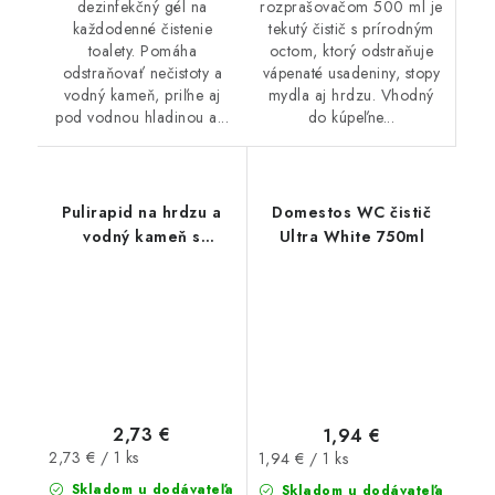
rozprašovačom 500 ml je
dezinfekčný gél na
tekutý čistič s prírodným
každodenné čistenie
octom, ktorý odstraňuje
toalety. Pomáha
vápenaté usadeniny, stopy
odstraňovať nečistoty a
mydla aj hrdzu. Vhodný
vodný kameň, priľne aj
do kúpeľne...
pod vodnou hladinou a...
Pulirapid na hrdzu a
Domestos WC čistič
vodný kameň s
Ultra White 750ml
rozprašovačom 500ml
2,73 €
1,94 €
Jednotková
Jednotková
2,73 € / 1 ks
1,94 € / 1 ks
cena:
cena:
Skladom u dodávateľa
Skladom u dodávateľa