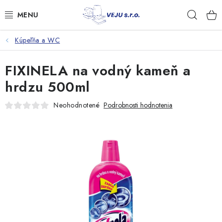
Prejsť
Hľad
na
obsah
Kúpeľňa a WC
TAŠKY A VRECKÁ
FIXINELA na vodný kameň a
FÓLIE, PAPIER, RUKAVICE
hrdzu 500ml
JEDNORÁZOVÝ RIAD
Neohodnotené
Podrobnosti hodnotenia
OBALY NA JEDLO
VRECIA NA ODPAD, HYGIENA
PÁSKY A DOPLNKY
Kontakty
Doprava a platba