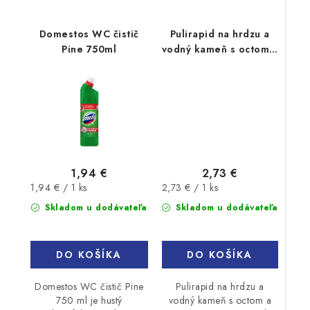
Domestos WC čistič
Pulirapid na hrdzu a
Pine 750ml
vodný kameň s octom a
rozprašovačom 500ml
2,73 €
1,94 €
Jednotková
Jednotková
2,73 € / 1 ks
1,94 € / 1 ks
cena:
cena:
Skladom u dodávateľa
Skladom u dodávateľa
DO KOŠÍKA
DO KOŠÍKA
Pulirapid na hrdzu a
Domestos WC čistič Pine
vodný kameň s octom a
750 ml je hustý