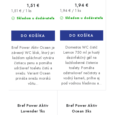
1,94 €
1,51 €
Jednotková
Jednotková
1,94 € / 1 ks
1,51 € / 1 ks
cena:
cena:
Skladom u dodávateľa
Skladom u dodávateľa
DO KOŠÍKA
DO KOŠÍKA
Domestos WC čistič
Bref Power Aktiv Ocean je
Lemon 750 ml je hustý
závesný WC blok, ktorý pri
dezinfekčný gél na
každom spláchnutí vytvára
každodenné čistenie
čistiacu penu a pomáha
toalety. Pomáha
udržiavať toaletu čistú a
odstraňovať nečistoty a
sviežu. Variant Ocean
vodný kameň, priľne aj
prináša sviežu morskú
pod vodnou hladinou a...
vôňu...
Bref Power Aktiv
Bref Power Aktiv
Lavender 1ks
Ocean 3ks