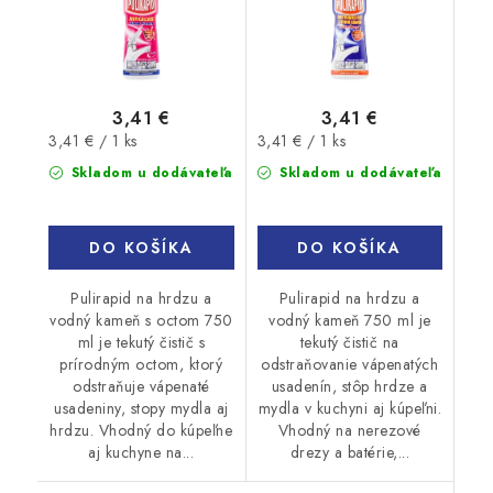
3,41 €
3,41 €
Jednotková
Jednotková
3,41 € / 1 ks
3,41 € / 1 ks
cena:
cena:
Skladom u dodávateľa
Skladom u dodávateľa
DO KOŠÍKA
DO KOŠÍKA
Pulirapid na hrdzu a
Pulirapid na hrdzu a
vodný kameň s octom 750
vodný kameň 750 ml je
ml je tekutý čistič s
tekutý čistič na
prírodným octom, ktorý
odstraňovanie vápenatých
odstraňuje vápenaté
usadenín, stôp hrdze a
usadeniny, stopy mydla aj
mydla v kuchyni aj kúpeľni.
hrdzu. Vhodný do kúpeľne
Vhodný na nerezové
aj kuchyne na...
drezy a batérie,...