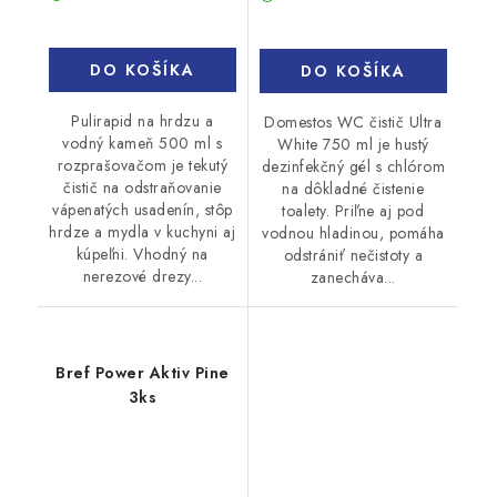
DO KOŠÍKA
DO KOŠÍKA
Pulirapid na hrdzu a
Domestos WC čistič Ultra
vodný kameň 500 ml s
White 750 ml je hustý
rozprašovačom je tekutý
dezinfekčný gél s chlórom
čistič na odstraňovanie
na dôkladné čistenie
vápenatých usadenín, stôp
toalety. Priľne aj pod
hrdze a mydla v kuchyni aj
vodnou hladinou, pomáha
kúpeľni. Vhodný na
odstrániť nečistoty a
nerezové drezy...
zanecháva...
Bref Power Aktiv Pine
3ks