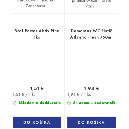
prináša sviežu morskú
Zanecháva...
vôňu...
Bref Power Aktiv Pine
Domestos WC čistič
1ks
Atlantic Fresh 750ml
1,51 €
1,94 €
Jednotková
Jednotková
1,51 € / 1 ks
1,94 € / 1 ks
cena:
cena:
Skladom u dodávateľa
Skladom u dodávateľa
DO KOŠÍKA
DO KOŠÍKA