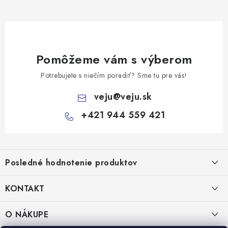
Pomôžeme vám s výberom
Potrebujete s niečím poradiť? Sme tu pre vás!
veju
@
veju.sk
+421 944 559 421
Z
á
Posledné hodnotenie produktov
p
ä
KONTAKT
t
Miska na šalát 250ml FATRA 50ks
i
VEJU s.r.o.
O NÁKUPE
Janka Kráľa 1059/82
e
Nitra 94901