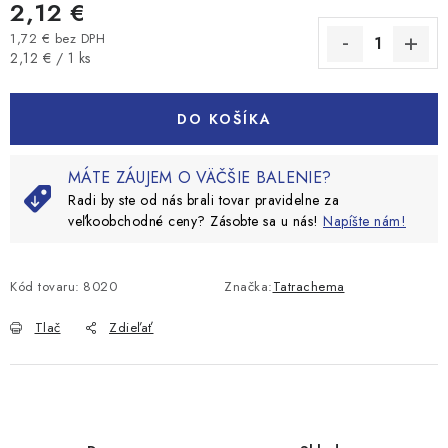
2,12 €
1,72 € bez DPH
Jednotková cena:
2,12 € / 1 ks
DO KOŠÍKA
MÁTE ZÁUJEM O VÄČŠIE BALENIE?
Radi by ste od nás brali tovar pravidelne za
veľkoobchodné ceny? Zásobte sa u nás!
Napíšte nám!
Kód tovaru:
8020
Značka:
Tatrachema
Tlač
Zdieľať