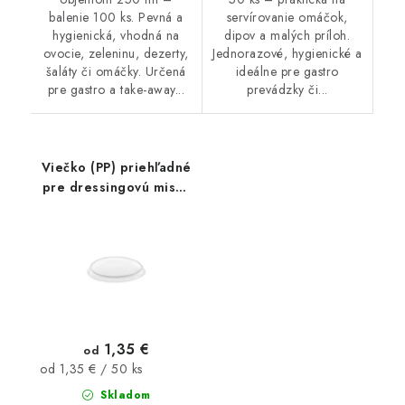
balenie 100 ks. Pevná a
servírovanie omáčok,
hygienická, vhodná na
dipov a malých príloh.
ovocie, zeleninu, dezerty,
Jednorazové, hygienické a
šaláty či omáčky. Určená
ideálne pre gastro
pre gastro a take-away...
prevádzky či...
Viečko (PP) priehľadné
pre dressingovú misku
Ø70mm 50ks
1,35 €
od
Jednotková
od 1,35 € / 50 ks
cena:
Skladom