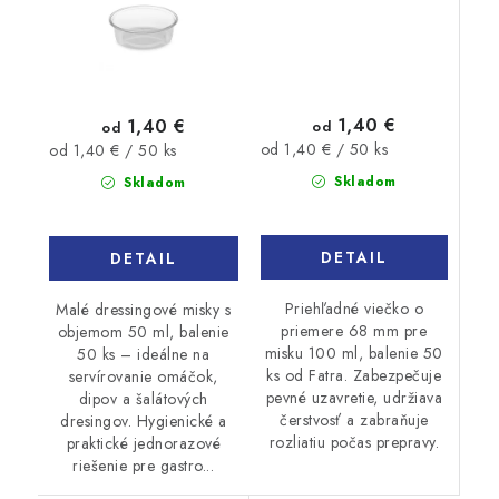
1,40 €
1,40 €
od
od
Jednotková
Jednotková
od 1,40 € / 50 ks
od 1,40 € / 50 ks
cena:
cena:
Skladom
Skladom
DETAIL
DETAIL
Priehľadné viečko o
Malé dressingové misky s
priemere 68 mm pre
objemom 50 ml, balenie
misku 100 ml, balenie 50
50 ks – ideálne na
ks od Fatra. Zabezpečuje
servírovanie omáčok,
pevné uzavretie, udržiava
dipov a šalátových
čerstvosť a zabraňuje
dresingov. Hygienické a
rozliatiu počas prepravy.
praktické jednorazové
riešenie pre gastro...