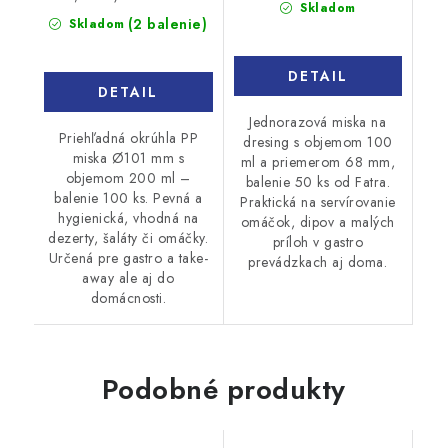
Skladom
cena:
(2 balenie)
Skladom
DETAIL
DETAIL
Jednorazová miska na
Priehľadná okrúhla PP
dresing s objemom 100
miska Ø101 mm s
ml a priemerom 68 mm,
objemom 200 ml –
balenie 50 ks od Fatra.
balenie 100 ks. Pevná a
Praktická na servírovanie
hygienická, vhodná na
omáčok, dipov a malých
dezerty, šaláty či omáčky.
príloh v gastro
Určená pre gastro a take-
prevádzkach aj doma.
away ale aj do
domácnosti.
Podobné produkty