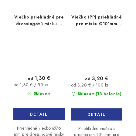
Viečko priehľadné pre
Viečko (PP) priehľadné
dressingovú misku O
pre misku Ø101mm
76mm FATRA 50ks
100ks
1,30 €
3,20 €
od
od
Jednotková
Jednotková
od 1,30 € / 50 ks
od 3,20 € / 100 ks
cena:
cena:
(13 balenie)
Skladom
Skladom
DETAIL
DETAIL
Priehľadné viečko Ø76
Priehľadné viečko s
mm pre dressingové misky
priemerom 101 mm pre