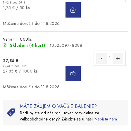
1,42 € bez DPH
DO
Jednotková
1,75 € / 50 ks
KOŠÍKA
cena:
11.8.2026
Variant: 1000ks
Skladom
(4 kart)
| 4052509748088
27,85 €
22,64 € bez DPH
DO
Jednotková
27,85 € / 1000 ks
KOŠÍKA
cena:
11.8.2026
MÁTE ZÁUJEM O VÄČŠIE BALENIE?
Radi by ste od nás brali tovar pravidelne za
veľkoobchodné ceny? Zásobte sa u nás!
Napíšte nám!