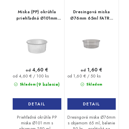
Miska (PP) okrúhla
Dresingová miska
priehľadná Ø101mm
Ø76mm 65ml FATRA
250ml 100 ks
50ks
4,60 €
1,60 €
od
od
Jednotková
Jednotková
od 4,60 € / 100 ks
od 1,60 € / 50 ks
cena:
cena:
(9 balenie)
Skladom
Skladom
DETAIL
DETAIL
Priehľadná okrúhla PP
Dresingová miska Ø76mm
miska Ø101 mm s
s objemom 65 ml, balenie
objemom 250 ml –
50 ks – praktická na