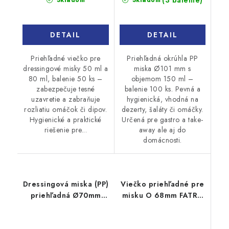
DETAIL
DETAIL
Priehľadné viečko pre
Priehľadná okrúhla PP
dressingové misky 50 ml a
miska Ø101 mm s
80 ml, balenie 50 ks –
objemom 150 ml –
zabezpečuje tesné
balenie 100 ks. Pevná a
uzavretie a zabraňuje
hygienická, vhodná na
rozliatiu omáčok či dipov.
dezerty, šaláty či omáčky.
Hygienické a praktické
Určená pre gastro a take-
riešenie pre...
away ale aj do
domácnosti.
Dressingová miska (PP)
Viečko priehľadné pre
priehľadná Ø70mm
misku O 68mm FATRA
50ml 50ks
50ks