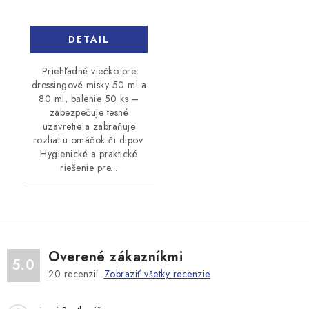
DETAIL
Priehľadné viečko pre
dressingové misky 50 ml a
80 ml, balenie 50 ks –
zabezpečuje tesné
uzavretie a zabraňuje
rozliatiu omáčok či dipov.
Hygienické a praktické
riešenie pre...
Overené zákazníkmi
5.0
20
recenzií.
Zobraziť všetky recenzie