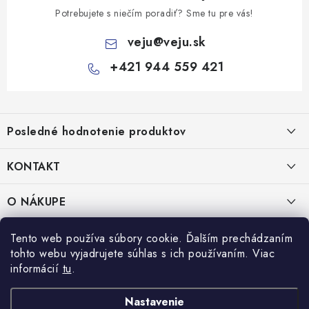
Potrebujete s niečím poradiť? Sme tu pre vás!
veju
@
veju.sk
+421 944 559 421
Z
á
Posledné hodnotenie produktov
p
ä
KONTAKT
t
Miska na šalát 250ml FATRA 50ks
i
VEJU s.r.o.
O NÁKUPE
Janka Kráľa 1059/82
e
Nitra 94901
O nás
IČO: 54577161
PRÁVNE INFORMÁCIE
Tento web používa súbory cookie. Ďalším prechádzaním
IČ DPH: SK2121721426
tohto webu vyjadrujete súhlas s ich používaním. Viac
Kontakty
Obchodné podmienky
informácií
tu
.
TEL:
+421 944 559 421
Doprava a platba
Ochrana osobných údajov
MAIL:
veju@veju.sk
Nastavenie