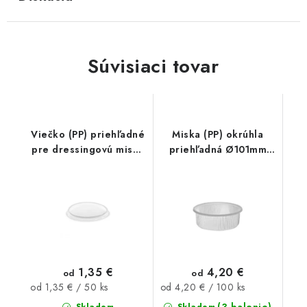
Súvisiaci tovar
Viečko (PP) priehľadné
Miska (PP) okrúhla
pre dressingovú misku
priehľadná Ø101mm
Ø70mm 50ks
150ml 100 ks
1,35 €
4,20 €
od
od
Jednotková
Jednotková
od 1,35 € / 50 ks
od 4,20 € / 100 ks
cena:
cena:
(3 balenie)
Skladom
Skladom