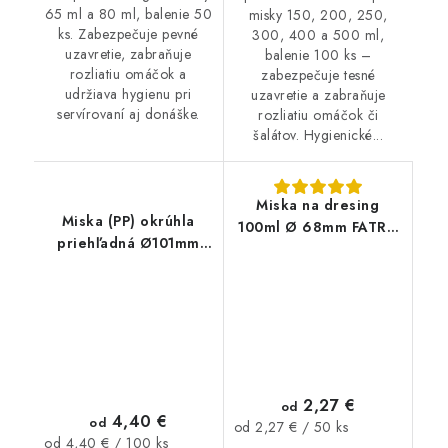
65 ml a 80 ml, balenie 50
misky 150, 200, 250,
ks. Zabezpečuje pevné
300, 400 a 500 ml,
uzavretie, zabraňuje
balenie 100 ks –
rozliatiu omáčok a
zabezpečuje tesné
udržiava hygienu pri
uzavretie a zabraňuje
servírovaní aj donáške.
rozliatiu omáčok či
šalátov. Hygienické...
Miska na dresing
Miska (PP) okrúhla
100ml Ø 68mm FATRA
priehľadná Ø101mm
50ks
200ml 100 ks
2,27 €
od
4,40 €
od
Jednotková
od 2,27 € / 50 ks
Jednotková
od 4,40 € / 100 ks
cena: