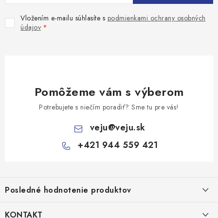
Vložením e-mailu súhlasíte s
podmienkami ochrany osobných
údajov
Pomôžeme vám s výberom
Potrebujete s niečím poradiť? Sme tu pre vás!
veju
@
veju.sk
+421 944 559 421
Z
á
Posledné hodnotenie produktov
p
ä
KONTAKT