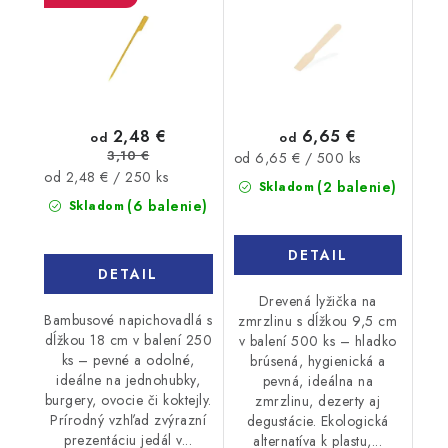
250ks
2,48 €
6,65 €
od
od
3,10 €
Jednotková
od 6,65 € / 500 ks
Jednotková
od 2,48 € / 250 ks
cena:
(2 balenie)
Skladom
cena:
(6 balenie)
Skladom
DETAIL
DETAIL
Drevená lyžička na
Bambusové napichovadlá s
zmrzlinu s dĺžkou 9,5 cm
dĺžkou 18 cm v balení 250
v balení 500 ks – hladko
ks – pevné a odolné,
brúsená, hygienická a
ideálne na jednohubky,
pevná, ideálna na
burgery, ovocie či koktejly.
zmrzlinu, dezerty aj
Prírodný vzhľad zvýrazní
degustácie. Ekologická
prezentáciu jedál v...
alternatíva k plastu,...