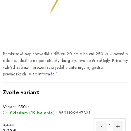
Bambusové napichovadlá s dĺžkou 20 cm v balení 250 ks – pevné a
odolné, ideálne na jednohubky, burgery, ovocie či koktejly. Prírodný
vzhľad zvýrazní prezentáciu jedál v cateringu aj gastro
prevádzkach.
Viac informácií
Variant: 250ks
Skladom
(19 balenie)
| 8591199667331
3,43 €
2,75 €