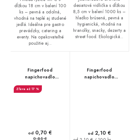
desiatová vidlička s dĺžkou
dĺžkou 18 cm v balení 100
8,5 cm v balení 1000 ks –
ks – pevná a odolná,
hladko brúsená, pevná a
vhodná na teplé aj studené
hygienická, vhodná na
jedlá. Ideálna pre gastro
hranolky, snacky, dezerty a
prevádzky, catering a
street food. Ekologická...
eventy. Na opakovateľné
použitie aj...
Fingerfood
Fingerfood
napichovadlo
napichovadlo
bambusové Vidlička
bambusové Natur 12cm
až 17 %
9cm 100ks
100ks
0,70 €
2,10 €
od
od
0,85 €
Jednotková
od 2,10 € / 100 ks