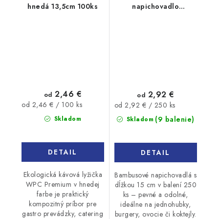
hnedá 13,5cm 100ks
napichovadlo
bambusové 15cm
250ks
2,46 €
2,92 €
od
od
Jednotková
Jednotková
od 2,46 € / 100 ks
od 2,92 € / 250 ks
cena:
cena:
(9 balenie)
Skladom
Skladom
DETAIL
DETAIL
Ekologická kávová lyžička
Bambusové napichovadlá s
WPC Premium v hnedej
dĺžkou 15 cm v balení 250
farbe je praktický
ks – pevné a odolné,
kompozitný príbor pre
ideálne na jednohubky,
gastro prevádzky, catering
burgery, ovocie či koktejly.