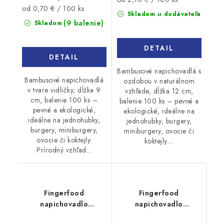
Jednotková
od 0,70 € / 100 ks
cena:
Skladom u dodávateľa
cena:
(9 balenie)
Skladom
DETAIL
DETAIL
Bambusové napichovadlá s
Bambusové napichovadlá
ozdobou v naturálnom
v tvare vidličky, dĺžka 9
vzhľade, dĺžka 12 cm,
cm, balenie 100 ks –
balenie 100 ks – pevné a
pevné a ekologické,
ekologické, ideálne na
ideálne na jednohubky,
jednohubky, burgery,
burgery, miniburgery,
miniburgery, ovocie či
ovocie či koktejly.
koktejly....
Prírodný vzhľad...
Fingerfood
Fingerfood
napichovadlo
napichovadlo
bambusové Očko 11cm
bambusové Šnúrka