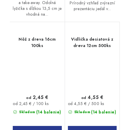
a take-away. Odolná
Prírodný vzhľad zvýrazní
lyžička s dĺžkou 13,5 cm je
prezentáciu jedál v...
vhodná na...
Nôž z dreva 16cm
Vidlička desiatová z
100ks
dreva 12cm 500ks
2,45 €
4,55 €
od
od
Jednotková
Jednotková
od 2,45 € / 100 ks
od 4,55 € / 500 ks
cena:
cena:
(14 balenie)
(14 balenie)
Skladom
Skladom