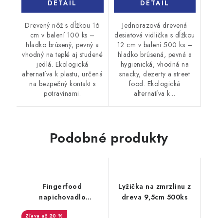
DETAIL
DETAIL
Drevený nôž s dĺžkou 16
Jednorazová drevená
cm v balení 100 ks –
desiatová vidlička s dĺžkou
hladko brúsený, pevný a
12 cm v balení 500 ks –
vhodný na teplé aj studené
hladko brúsená, pevná a
jedlá. Ekologická
hygienická, vhodná na
alternatíva k plastu, určená
snacky, dezerty a street
na bezpečný kontakt s
food. Ekologická
potravinami.
alternatíva k...
Podobné produkty
Fingerfood
Lyžička na zmrzlinu z
napichovadlo
dreva 9,5cm 500ks
bambusové 18cm
až 20 %