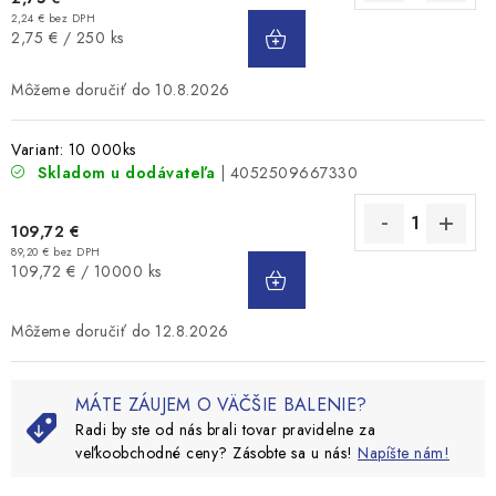
DO
2,24 € bez DPH
Jednotková
2,75 € / 250 ks
KOŠÍKA
cena:
10.8.2026
Variant: 10 000ks
Skladom u dodávateľa
| 4052509667330
109,72 €
89,20 € bez DPH
DO
Jednotková
109,72 € / 10000 ks
KOŠÍKA
cena:
12.8.2026
MÁTE ZÁUJEM O VÄČŠIE BALENIE?
Radi by ste od nás brali tovar pravidelne za
veľkoobchodné ceny? Zásobte sa u nás!
Napíšte nám!