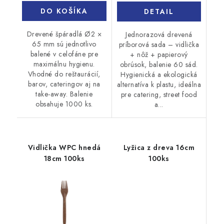
DO KOŠÍKA
DETAIL
Drevené špáradlá Ø2 ×
Jednorazová drevená
65 mm sú jednotlivo
príborová sada – vidlička
balené v celofáne pre
+ nôž + papierový
maximálnu hygienu.
obrúsok, balenie 60 sád.
Vhodné do reštaurácií,
Hygienická a ekologická
barov, cateringov aj na
alternatíva k plastu, ideálna
take-away. Balenie
pre catering, street food
obsahuje 1000 ks.
a...
Vidlička WPC hnedá
Lyžica z dreva 16cm
18cm 100ks
100ks