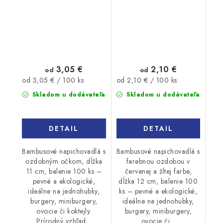
100ks
12cm 100ks
3,05 €
2,10 €
od
od
Jednotková
Jednotková
od 3,05 € / 100 ks
od 2,10 € / 100 ks
cena:
cena:
Skladom u dodávateľa
Skladom u dodávateľa
DETAIL
DETAIL
Bambusové napichovadlá s
Bambusové napichovadlá s
ozdobným očkom, dĺžka
farebnou ozdobou v
11 cm, balenie 100 ks –
červenej a žltej farbe,
pevné a ekologické,
dĺžka 12 cm, balenie 100
ideálne na jednohubky,
ks – pevné a ekologické,
burgery, miniburgery,
ideálne na jednohubky,
ovocie či koktejly.
burgery, miniburgery,
Prírodný vzhľad...
ovocie či...