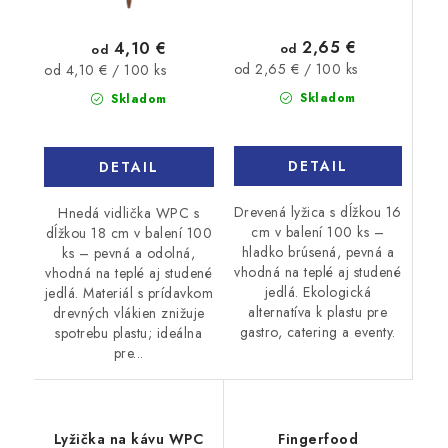
2,65 €
4,10 €
od
od
Jednotková
Jednotková
od 2,65 € / 100 ks
od 4,10 € / 100 ks
cena:
cena:
Skladom
Skladom
DETAIL
DETAIL
Drevená lyžica s dĺžkou 16
Hnedá vidlička WPC s
cm v balení 100 ks –
dĺžkou 18 cm v balení 100
hladko brúsená, pevná a
ks – pevná a odolná,
vhodná na teplé aj studené
vhodná na teplé aj studené
jedlá. Ekologická
jedlá. Materiál s prídavkom
alternatíva k plastu pre
drevných vlákien znižuje
gastro, catering a eventy.
spotrebu plastu; ideálna
pre...
Lyžička na kávu WPC
Fingerfood