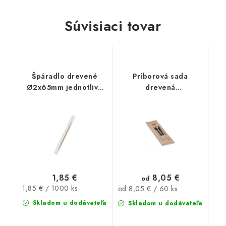
Súvisiaci tovar
Špáradlo drevené
Príborová sada
Ø2x65mm jednotlivo
drevená
balené v celofáne
vidlička+nôž+obrúsok
1000ks
60sád
1,85 €
8,05 €
od
Jednotková
1,85 € / 1000 ks
Jednotková
od 8,05 € / 60 ks
cena:
cena:
Skladom u dodávateľa
Skladom u dodávateľa