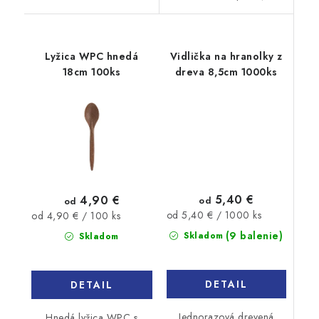
Lyžica WPC hnedá
Vidlička na hranolky z
18cm 100ks
dreva 8,5cm 1000ks
5,40 €
4,90 €
od
od
Jednotková
Jednotková
od 5,40 € / 1000 ks
od 4,90 € / 100 ks
cena:
cena:
(9 balenie)
Skladom
Skladom
DETAIL
DETAIL
Jednorazová drevená
Hnedá lyžica WPC s