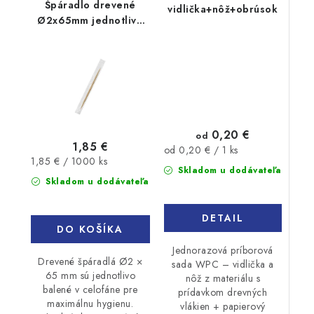
Špáradlo drevené
vidlička+nôž+obrúsok
Ø2x65mm jednotlivo
balené v celofáne
1000ks
0,20 €
od
1,85 €
Jednotková
od 0,20 € / 1 ks
Jednotková
1,85 € / 1000 ks
cena:
Skladom u dodávateľa
cena:
Skladom u dodávateľa
DETAIL
DO KOŠÍKA
Jednorazová príborová
Drevené špáradlá Ø2 ×
sada WPC – vidlička a
65 mm sú jednotlivo
nôž z materiálu s
balené v celofáne pre
prídavkom drevných
maximálnu hygienu.
vlákien + papierový