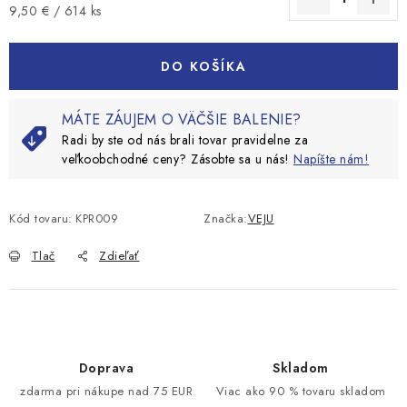
Jednotková cena:
9,50 € / 614 ks
DO KOŠÍKA
MÁTE ZÁUJEM O VÄČŠIE BALENIE?
Radi by ste od nás brali tovar pravidelne za
veľkoobchodné ceny? Zásobte sa u nás!
Napíšte nám!
Kód tovaru:
KPR009
Značka:
VEJU
Tlač
Zdieľať
Doprava
Skladom
zdarma pri nákupe nad 75 EUR
Viac ako 90 % tovaru skladom