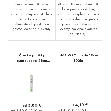
cm v balení 100 ks –
dĺžkou 18 cm v balení 100
hladko brúsená, pevná a
ks – pevná a odolná,
vhodná na teplé aj studené
vhodná na teplé aj studené
jedlá. Ekologická
jedlá. Ideálna pre gastro
alternatíva k plastu pre
prevádzky, catering a
gastro, catering a eventy.
eventy. Na opakovateľné
použitie aj...
Čínske paličky
Nôž WPC hnedý 18cm
bambusové 21cm
100ks
hygienicky balené
100párov
4,10 €
3,80 €
od
od
Jednotková
Jednotková
od 4,10 € / 100 ks
od 3,80 € / 100 ks