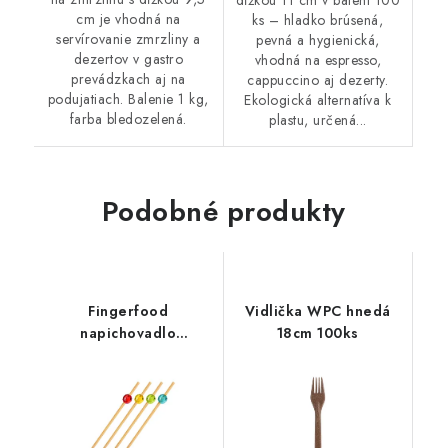
dĺžkou 11 cm v balení 100
cm je vhodná na
ks – hladko brúsená,
servírovanie zmrzliny a
pevná a hygienická,
dezertov v gastro
vhodná na espresso,
prevádzkach aj na
cappuccino aj dezerty.
podujatiach. Balenie 1 kg,
Ekologická alternatíva k
farba bledozelená.
plastu, určená...
Podobné produkty
Fingerfood
Vidlička WPC hnedá
napichovadlo
18cm 100ks
bambusové Perla 12cm
100ks