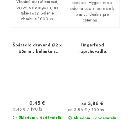
Vhodné do reštaurácií,
obrúsok. Hygienická a
barov, cateringov aj na
odolná eco alternatíva k
take-away. Balenie
plastu, ideálna pre
obsahuje 1000 ks.
catering,...
Špáradlo drevené Ø2 x
Fingerfood
65mm v kelímku s
napichovadlo
uzáverom 190ks
bambusové Srdce 18cm
100ks
0,45 €
3,86 €
od
Jednotková
0,45 € / 190 ks
Jednotková
od 3,86 € / 100 ks
cena:
cena:
Skladom u dodávateľa
Skladom u dodávateľa