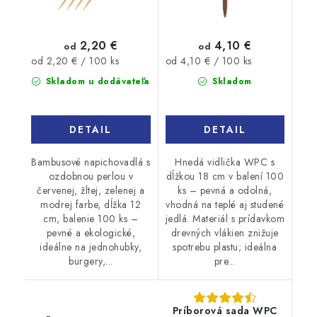
2,20 €
4,10 €
od
od
Jednotková
Jednotková
od 2,20 € / 100 ks
od 4,10 € / 100 ks
cena:
cena:
Skladom u dodávateľa
Skladom
DETAIL
DETAIL
Bambusové napichovadlá s
Hnedá vidlička WPC s
ozdobnou perlou v
dĺžkou 18 cm v balení 100
červenej, žltej, zelenej a
ks – pevná a odolná,
modrej farbe, dĺžka 12
vhodná na teplé aj studené
cm, balenie 100 ks –
jedlá. Materiál s prídavkom
pevné a ekologické,
drevných vlákien znižuje
ideálne na jednohubky,
spotrebu plastu; ideálna
burgery,...
pre...
Príborová sada WPC