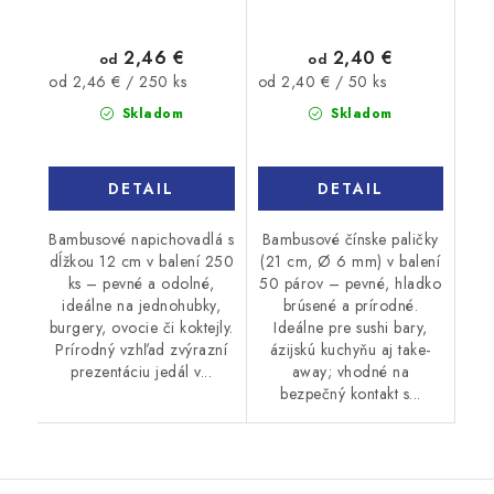
2,46 €
2,40 €
od
od
Jednotková
Jednotková
od 2,46 € / 250 ks
od 2,40 € / 50 ks
cena:
cena:
Skladom
Skladom
DETAIL
DETAIL
Bambusové napichovadlá s
Bambusové čínske paličky
dĺžkou 12 cm v balení 250
(21 cm, Ø 6 mm) v balení
ks – pevné a odolné,
50 párov – pevné, hladko
ideálne na jednohubky,
brúsené a prírodné.
burgery, ovocie či koktejly.
Ideálne pre sushi bary,
Prírodný vzhľad zvýrazní
ázijskú kuchyňu aj take-
prezentáciu jedál v...
away; vhodné na
bezpečný kontakt s...