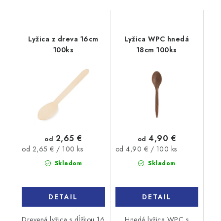
Lyžica z dreva 16cm
Lyžica WPC hnedá
100ks
18cm 100ks
2,65 €
4,90 €
od
od
Jednotková
Jednotková
od 2,65 € / 100 ks
od 4,90 € / 100 ks
cena:
cena:
Skladom
Skladom
DETAIL
DETAIL
Drevená lyžica s dĺžkou 16
Hnedá lyžica WPC s