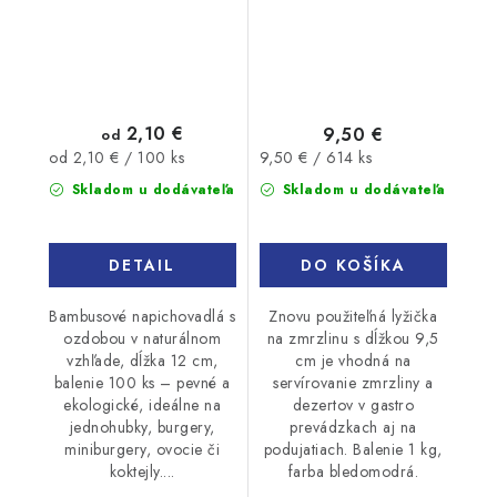
2,10 €
9,50 €
od
Jednotková
Jednotková
9,50 € / 614 ks
od 2,10 € / 100 ks
cena:
cena:
Skladom u dodávateľa
Skladom u dodávateľa
DO KOŠÍKA
DETAIL
Znovu použiteľná lyžička
Bambusové napichovadlá s
na zmrzlinu s dĺžkou 9,5
ozdobou v naturálnom
cm je vhodná na
vzhľade, dĺžka 12 cm,
servírovanie zmrzliny a
balenie 100 ks – pevné a
dezertov v gastro
ekologické, ideálne na
prevádzkach aj na
jednohubky, burgery,
podujatiach. Balenie 1 kg,
miniburgery, ovocie či
farba bledomodrá.
koktejly....