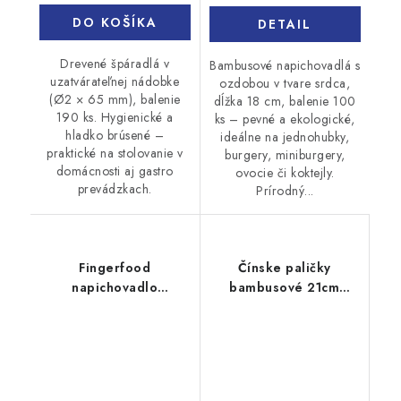
DO KOŠÍKA
DETAIL
Drevené špáradlá v
Bambusové napichovadlá s
uzatvárateľnej nádobke
ozdobou v tvare srdca,
(Ø2 × 65 mm), balenie
dĺžka 18 cm, balenie 100
190 ks. Hygienické a
ks – pevné a ekologické,
hladko brúsené –
ideálne na jednohubky,
praktické na stolovanie v
burgery, miniburgery,
domácnosti aj gastro
ovocie či koktejly.
prevádzkach.
Prírodný...
Fingerfood
Čínske paličky
napichovadlo
bambusové 21cm
bambusové 12cm
Ø6mm 50párov
250ks