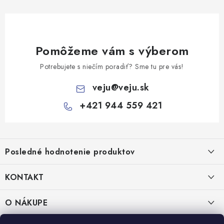
Pomôžeme vám s výberom
Potrebujete s niečím poradiť? Sme tu pre vás!
veju
@
veju.sk
+421 944 559 421
Z
á
Posledné hodnotenie produktov
p
ä
KONTAKT
t
Miska na šalát 250ml FATRA 50ks
i
VEJU s.r.o.
O NÁKUPE
Janka Kráľa 1059/82
e
Nitra 94901
O nás