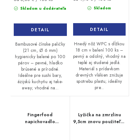
cena:
cena:
Skladom
Skladom u dodávateľa
DETAIL
DETAIL
Hnedý nôž WPC s dĺžkou
Bambusové čínske paličky
18 cm v balení 100 ks –
(21 cm, Ø 6 mm)
pevný a odolný, vhodný na
hygienicky balené po 100
teplé aj studené jedlá.
párov – pevné, hladko
Materiál s prídavkom
brúsené a prírodné.
drevných vlákien znižuje
Ideálne pre sushi bary,
spotrebu plastu; ideálny
ázijskú kuchyňu aj take-
pre...
away; vhodné na...
Fingerfood
Lyžička na zmrzlinu
napichovadlo
9,5cm znovu použiteľná
bambusové Natur 12cm
bledomodrá 1kg
100ks