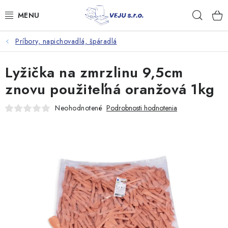
Prejsť
Hľad
na
obsah
Príbory, napichovadlá, špáradlá
TAŠKY A VRECKÁ
Lyžička na zmrzlinu 9,5cm
FÓLIE, PAPIER, RUKAVICE
znovu použiteľná oranžová 1kg
JEDNORÁZOVÝ RIAD
Neohodnotené
Podrobnosti hodnotenia
OBALY NA JEDLO
VRECIA NA ODPAD, HYGIENA
PÁSKY A DOPLNKY
Kontakty
Doprava a platba