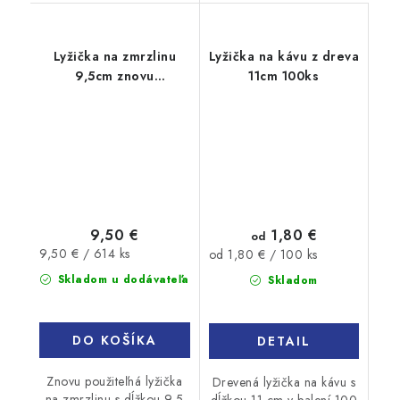
Lyžička na zmrzlinu
Lyžička na kávu z dreva
9,5cm znovu
11cm 100ks
použiteľná
bledozelená 1kg
9,50 €
1,80 €
od
Jednotková
9,50 € / 614 ks
Jednotková
od 1,80 € / 100 ks
cena:
cena:
Skladom u dodávateľa
Skladom
DO KOŠÍKA
DETAIL
Znovu použiteľná lyžička
Drevená lyžička na kávu s
na zmrzlinu s dĺžkou 9,5