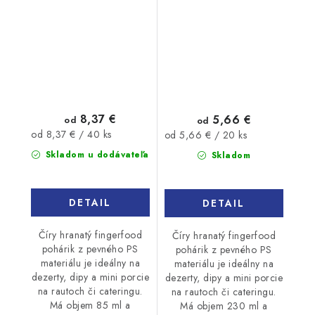
20ks
8,37 €
5,66 €
od
od
Jednotková
Jednotková
od 8,37 € / 40 ks
od 5,66 € / 20 ks
cena:
cena:
Skladom u dodávateľa
Skladom
DETAIL
DETAIL
Číry hranatý fingerfood
Číry hranatý fingerfood
pohárik z pevného PS
pohárik z pevného PS
materiálu je ideálny na
materiálu je ideálny na
dezerty, dipy a mini porcie
dezerty, dipy a mini porcie
na rautoch či cateringu.
na rautoch či cateringu.
Má objem 85 ml a
Má objem 230 ml a