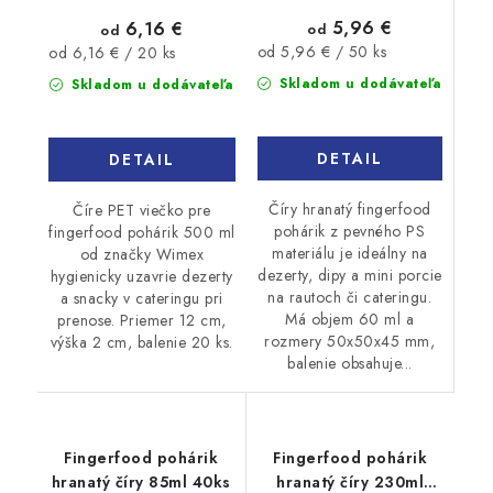
5,96 €
6,16 €
od
od
Jednotková
Jednotková
od 5,96 € / 50 ks
od 6,16 € / 20 ks
cena:
cena:
Skladom u dodávateľa
Skladom u dodávateľa
DETAIL
DETAIL
Číry hranatý fingerfood
Číre PET viečko pre
pohárik z pevného PS
fingerfood pohárik 500 ml
materiálu je ideálny na
od značky Wimex
dezerty, dipy a mini porcie
hygienicky uzavrie dezerty
na rautoch či cateringu.
a snacky v cateringu pri
Má objem 60 ml a
prenose. Priemer 12 cm,
rozmery 50x50x45 mm,
výška 2 cm, balenie 20 ks.
balenie obsahuje...
Fingerfood pohárik
Fingerfood pohárik
hranatý číry 85ml 40ks
hranatý číry 230ml