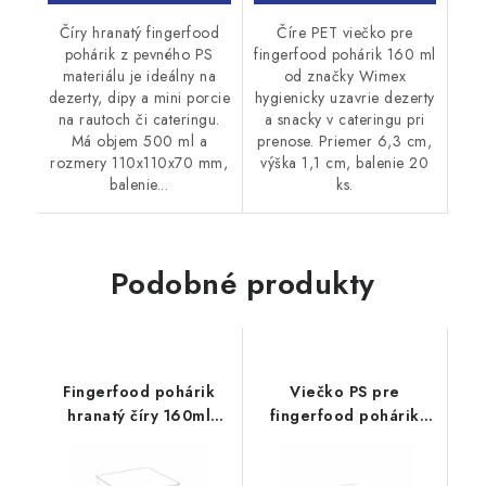
Číry hranatý fingerfood
Číre PET viečko pre
pohárik z pevného PS
fingerfood pohárik 160 ml
materiálu je ideálny na
od značky Wimex
dezerty, dipy a mini porcie
hygienicky uzavrie dezerty
na rautoch či cateringu.
a snacky v cateringu pri
Má objem 500 ml a
prenose. Priemer 6,3 cm,
rozmery 110x110x70 mm,
výška 1,1 cm, balenie 20
balenie...
ks.
Podobné produkty
Fingerfood pohárik
Viečko PS pre
hranatý číry 160ml
fingerfood pohárik
20ks
100ml 50ks