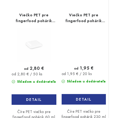
Viečko PET pre
Viečko PET pre
fingerfood pohárik
fingerfood pohárik
60ml 50ks
230ml 20ks
1,95 €
2,80 €
od
od
Jednotková
Jednotková
od 1,95 € / 20 ks
od 2,80 € / 50 ks
cena:
cena:
Skladom u dodávateľa
Skladom u dodávateľa
DETAIL
DETAIL
Číre PET viečko pre
Číre PET viečko pre
fingerfood pohárik 230 ml
fingerfood pohárik 60 ml