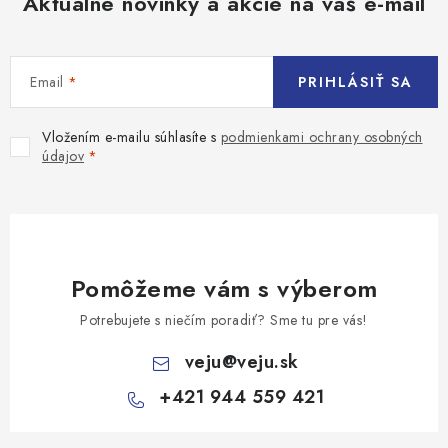
Aktuálne novinky a akcie na váš e-mail
Email
PRIHLÁSIŤ SA
Vložením e-mailu súhlasíte s
podmienkami ochrany osobných
údajov
Pomôžeme vám s výberom
Potrebujete s niečím poradiť? Sme tu pre vás!
veju
@
veju.sk
+421 944 559 421
Z