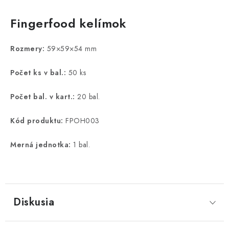
Fingerfood kelímok
Rozmery:
59×59×54 mm
Počet ks v bal.:
50 ks
Počet bal. v kart.:
20 bal.
Kód produktu:
FPOH003
Merná jednotka:
1 bal.
Diskusia