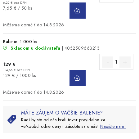
6,22 € bez DPH
DO
Jednotková
7,65 € / 50 ks
KOŠÍKA
cena:
14.8.2026
Balenie: 1 000 ks
Skladom u dodávateľa
| 4052509663213
129 €
104,88 € bez DPH
DO
Jednotková
129 € / 1000 ks
KOŠÍKA
cena:
14.8.2026
MÁTE ZÁUJEM O VÄČŠIE BALENIE?
Radi by ste od nás brali tovar pravidelne za
veľkoobchodné ceny? Zásobte sa u nás!
Napíšte nám!