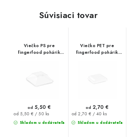
Súvisiaci tovar
Viečko PS pre
Viečko PET pre
fingerfood pohárik
fingerfood pohárik
100ml 50ks
85ml 40ks
5,50 €
2,70 €
od
od
Jednotková
Jednotková
od 5,50 € / 50 ks
od 2,70 € / 40 ks
cena:
cena:
Skladom u dodávateľa
Skladom u dodávateľa