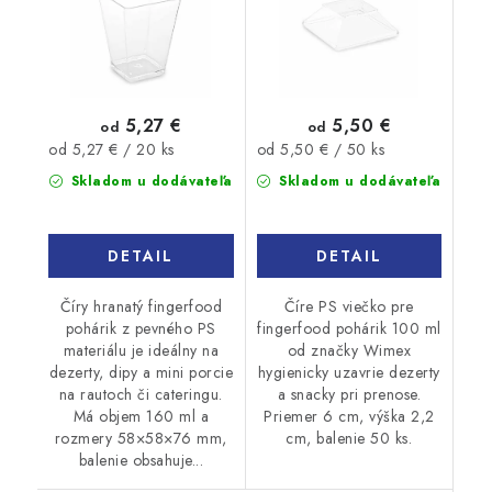
5,27 €
5,50 €
od
od
Jednotková
Jednotková
od 5,27 € / 20 ks
od 5,50 € / 50 ks
cena:
cena:
Skladom u dodávateľa
Skladom u dodávateľa
DETAIL
DETAIL
Číry hranatý fingerfood
Číre PS viečko pre
pohárik z pevného PS
fingerfood pohárik 100 ml
materiálu je ideálny na
od značky Wimex
dezerty, dipy a mini porcie
hygienicky uzavrie dezerty
na rautoch či cateringu.
a snacky pri prenose.
Má objem 160 ml a
Priemer 6 cm, výška 2,2
rozmery 58×58×76 mm,
cm, balenie 50 ks.
balenie obsahuje...