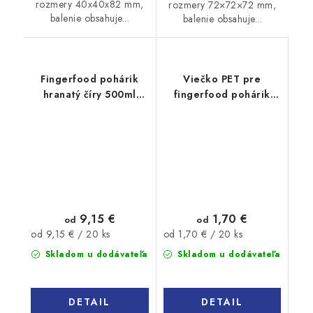
rozmery 40x40x82 mm,
rozmery 72×72×72 mm,
balenie obsahuje...
balenie obsahuje...
Fingerfood pohárik
Viečko PET pre
hranatý číry 500ml
fingerfood pohárik
20ks
160ml 20ks
9,15 €
1,70 €
od
od
Jednotková
Jednotková
od 9,15 € / 20 ks
od 1,70 € / 20 ks
cena:
cena:
Skladom u dodávateľa
Skladom u dodávateľa
DETAIL
DETAIL