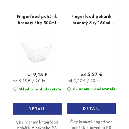
Fingerfood pohárik
Fingerfood pohárik
hranatý číry 500ml
hranatý číry 160ml
20ks
20ks
5,27 €
9,15 €
od
od
Jednotková
Jednotková
od 5,27 € / 20 ks
od 9,15 € / 20 ks
cena:
cena:
Skladom u dodávateľa
Skladom u dodávateľa
DETAIL
DETAIL
Číry hranatý fingerfood
Číry hranatý fingerfood
pohárik z pevného PS
pohárik z pevného PS