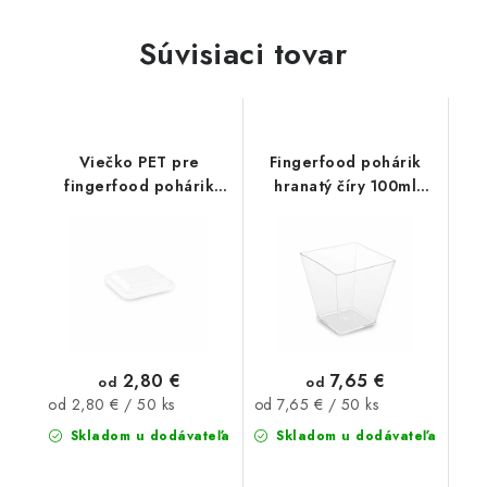
Súvisiaci tovar
Viečko PET pre
Fingerfood pohárik
fingerfood pohárik
hranatý číry 100ml
60ml 50ks
50ks
2,80 €
7,65 €
od
od
Jednotková
Jednotková
od 2,80 € / 50 ks
od 7,65 € / 50 ks
cena:
cena:
Skladom u dodávateľa
Skladom u dodávateľa