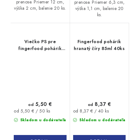
prenose. Priemer 12 cm,
prenose. Priemer 6,3 cm,
výška 2 cm, balenie 20 ks.
výška 1,1 cm, balenie 20
ks.
Viečko PS pre
Fingerfood pohárik
fingerfood pohárik
hranatý číry 85ml 40ks
100ml 50ks
5,50 €
8,37 €
od
od
Jednotková
Jednotková
od 5,50 € / 50 ks
od 8,37 € / 40 ks
cena:
cena:
Skladom u dodávateľa
Skladom u dodávateľa