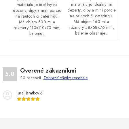
materiálu je ideálny na
materiálu je ideálny na
dezerty, dipy a mini porcie
dezerty, dipy a mini porcie
na rautoch či cateringu.
na rautoch či cateringu.
Má objem 160 ml a
Má objem 500 ml a
rozmery 58×58×76 mm,
rozmery 110x110x70 mm,
balenie obsahuje...
balenie...
Overené zákazníkmi
5.0
20
recenzií.
Zobraziť všetky recenzie
Juraj Bratkovič