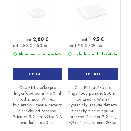
2,80 €
1,95 €
od
od
Jednotková
Jednotková
od 2,80 € / 50 ks
od 1,95 € / 20 ks
cena:
cena:
Skladom u dodávateľa
Skladom u dodávateľa
DETAIL
DETAIL
Číre PET viečko pre
Číre PET viečko pre
fingerfood pohárik 60 ml
fingerfood pohárik 230 ml
od značky Wimex
od značky Wimex
hygienicky uzavrie dezerty
hygienicky uzavrie dezerty
a snacky pri prenose.
a snacky v cateringu pri
Priemer 5,2 cm, výška 0,3
prenose. Priemer 7,9 cm,
cm, balenie 50 ks.
výška 1 cm, balenie 20 ks.