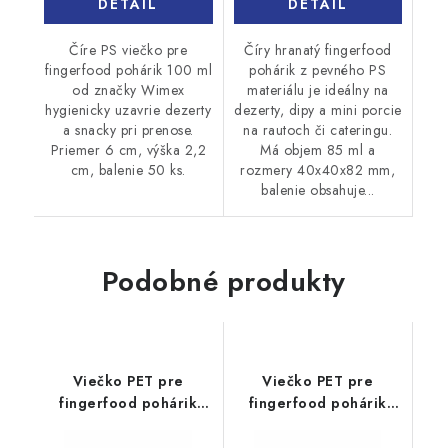
DETAIL
DETAIL
Číre PS viečko pre
Číry hranatý fingerfood
fingerfood pohárik 100 ml
pohárik z pevného PS
od značky Wimex
materiálu je ideálny na
hygienicky uzavrie dezerty
dezerty, dipy a mini porcie
a snacky pri prenose.
na rautoch či cateringu.
Priemer 6 cm, výška 2,2
Má objem 85 ml a
cm, balenie 50 ks.
rozmery 40x40x82 mm,
balenie obsahuje...
Podobné produkty
Viečko PET pre
Viečko PET pre
fingerfood pohárik
fingerfood pohárik
60ml 50ks
230ml 20ks