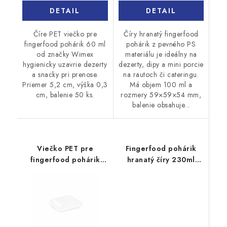
DETAIL
DETAIL
Číre PET viečko pre
Číry hranatý fingerfood
fingerfood pohárik 60 ml
pohárik z pevného PS
od značky Wimex
materiálu je ideálny na
hygienicky uzavrie dezerty
dezerty, dipy a mini porcie
a snacky pri prenose.
na rautoch či cateringu.
Priemer 5,2 cm, výška 0,3
Má objem 100 ml a
cm, balenie 50 ks.
rozmery 59×59×54 mm,
balenie obsahuje...
Viečko PET pre
Fingerfood pohárik
fingerfood pohárik
hranatý číry 230ml
85ml 40ks
20ks