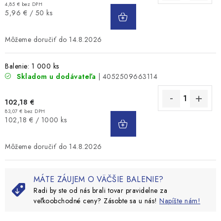
4,85 € bez DPH
DO
Jednotková
5,96 € / 50 ks
KOŠÍKA
cena:
14.8.2026
Balenie: 1 000 ks
Skladom u dodávateľa
| 4052509663114
102,18 €
83,07 € bez DPH
DO
Jednotková
102,18 € / 1000 ks
KOŠÍKA
cena:
14.8.2026
MÁTE ZÁUJEM O VÄČŠIE BALENIE?
Radi by ste od nás brali tovar pravidelne za
veľkoobchodné ceny? Zásobte sa u nás!
Napíšte nám!