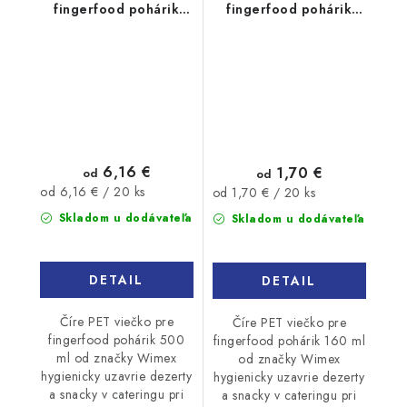
fingerfood pohárik
fingerfood pohárik
500ml 20ks
160ml 20ks
6,16 €
1,70 €
od
od
Jednotková
Jednotková
od 6,16 € / 20 ks
od 1,70 € / 20 ks
cena:
cena:
Skladom u dodávateľa
Skladom u dodávateľa
DETAIL
DETAIL
Číre PET viečko pre
Číre PET viečko pre
fingerfood pohárik 500
fingerfood pohárik 160 ml
ml od značky Wimex
od značky Wimex
hygienicky uzavrie dezerty
hygienicky uzavrie dezerty
a snacky v cateringu pri
a snacky v cateringu pri