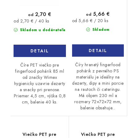
5,66 €
2,70 €
od
od
Jednotková
Jednotková
od 5,66 € / 20 ks
od 2,70 € / 40 ks
cena:
cena:
Skladom
Skladom u dodávateľa
DETAIL
DETAIL
Číry hranatý fingerfood
Číre PET viečko pre
pohárik z pevného PS
fingerfood pohárik 85 ml
materiálu je ideálny na
od značky Wimex
dezerty, dipy a mini porcie
hygienicky uzavrie dezerty
na rautoch či cateringu.
a snacky pri prenose.
Má objem 230 ml a
Priemer 4,5 cm, výška 0,8
rozmery 72×72×72 mm,
cm, balenie 40 ks.
balenie obsahuje...
Viečko PET pre
Viečko PET pre