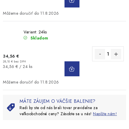
KOŠÍKA
cena:
11.8.2026
Variant: 24ks
Skladom
34,56 €
28,10 € bez DPH
DO
Jednotková
34,56 € / 24 ks
KOŠÍKA
cena:
11.8.2026
MÁTE ZÁUJEM O VÄČŠIE BALENIE?
Radi by ste od nás brali tovar pravidelne za
veľkoobchodné ceny? Zásobte sa u nás!
Napíšte nám!