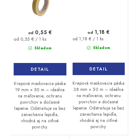
1,18 €
0,55 €
od
od
Jednotková
Jednotková
od 1,18 € / 1 ks
od 0,55 € / 1 ks
cena:
cena:
Skladom
Skladom
DETAIL
DETAIL
Krepová maskovacia páska
Krepová maskovacia páska
38 mm × 50 m – ideálna
19 mm × 50 m – ideálna
na maľovanie, ochranu
na maľovanie, ochranu
povrchov a dočasné
povrchov a dočasné
lepenie. Odstraňuje sa bez
lepenie. Odstraňuje sa bez
zanechania lepidla,
zanechania lepidla,
vhodná aj na citlivé
vhodná aj na citlivé
povrchy.
povrchy.