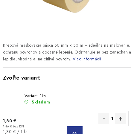
Krepová maskovacia páska 50 mm × 50 m – ideálna na maľovanie,
ochranu povrchov a dočasné lepenie. Odstraňuje sa bez zanechania
lepidla, vhodná aj na citlivé povrchy.
Viac informácií
Variant: 1ks
Skladom
1,80 €
1,46 € bez DPH
DO
Jednotková
1,80 € / 1 ks