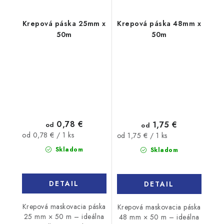
Krepová páska 25mm x
Krepová páska 48mm x
50m
50m
0,78 €
1,75 €
od
od
Jednotková
Jednotková
od 0,78 € / 1 ks
od 1,75 € / 1 ks
cena:
cena:
Skladom
Skladom
DETAIL
DETAIL
Krepová maskovacia páska
Krepová maskovacia páska
25 mm × 50 m – ideálna
48 mm × 50 m – ideálna