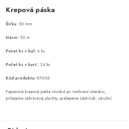
Krepová páska
Šírka:
50 mm
Návin:
50 m
Počet ks v bal:
6 ks
Počet ks v kart.:
24 ks
Kód produktu:
KP006
Papierová krepová páska vhodná pri maľovaní interiéru,
prilepenie zakrývacej plachty, prelepenie zástrčiek, zárubní.