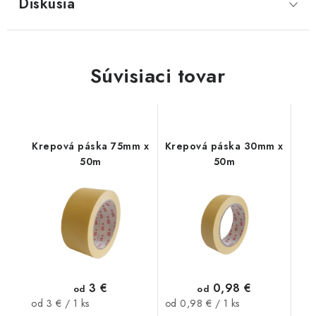
Diskusia
Súvisiaci tovar
Krepová páska 75mm x
Krepová páska 30mm x
50m
50m
3 €
0,98 €
od
od
Jednotková
Jednotková
od 3 € / 1 ks
od 0,98 € / 1 ks