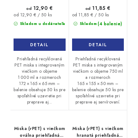
12,90 €
11,85 €
od
od
Jednotková
Jednotková
od 12,90 € / 50 ks
od 11,85 € / 50 ks
cena:
cena:
(4 balenie)
Skladom u dodávateľa
Skladom
DETAIL
DETAIL
Priehľadná recyklovaná
Priehľadná recyklovaná
PET miska s integrovaným
PET miska s integrovaným
viečkom o objeme
viečkom o objeme 750 ml
1 000 ml a rozmeroch
a rozmeroch
172 × 165 × 65 mm –
165 × 155 × 50 mm –
balenie obsahuje 50 ks pre
balenie obsahuje 50 ks pre
spoľahlivé uzavretie pri
spoľahlivé uzavretie pri
preprave aj...
preprave aj servírovaní.
Miska (rPET) s viečkom
Miska (rPET) s viečkom
oválna priehľadná
hranatá priehľadná