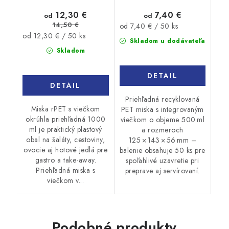
12,30 €
7,40 €
od
od
14,50 €
Jednotková
od 7,40 € / 50 ks
Jednotková
od 12,30 € / 50 ks
cena:
Skladom u dodávateľa
cena:
Skladom
DETAIL
DETAIL
Priehľadná recyklovaná
Miska rPET s viečkom
PET miska s integrovaným
okrúhla priehľadná 1000
viečkom o objeme 500 ml
ml je praktický plastový
a rozmeroch
obal na šaláty, cestoviny,
125 × 143 × 56 mm –
ovocie aj hotové jedlá pre
balenie obsahuje 50 ks pre
gastro a take-away.
spoľahlivé uzavretie pri
Priehľadná miska s
preprave aj servírovaní.
viečkom v...
Podobné produkty