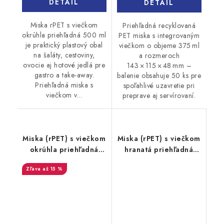
DETAIL
DETAIL
Miska rPET s viečkom
Priehľadná recyklovaná
okrúhla priehľadná 500 ml
PET miska s integrovaným
je praktický plastový obal
viečkom o objeme 375 ml
na šaláty, cestoviny,
a rozmeroch
ovocie aj hotové jedlá pre
143 × 115 × 48 mm –
gastro a take-away.
balenie obsahuje 50 ks pre
Priehľadná miska s
spoľahlivé uzavretie pri
viečkom v...
preprave aj servírovaní.
Miska (rPET) s viečkom
Miska (rPET) s viečkom
okrúhla priehľadná
hranatá priehľadná
1000ml 50 ks
500ml 50ks
až 15 %