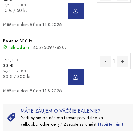
DO
12,20 € bez DPH
Jednotková
15 € / 50 ks
KOŠÍKA
cena:
11.8.2026
Balenie: 300 ks
Skladom
| 4052509778207
126,80 €
83 €
DO
67,48 € bez DPH
Jednotková
83 € / 300 ks
KOŠÍKA
cena:
11.8.2026
MÁTE ZÁUJEM O VÄČŠIE BALENIE?
Radi by ste od nás brali tovar pravidelne za
veľkoobchodné ceny? Zásobte sa u nás!
Napíšte nám!