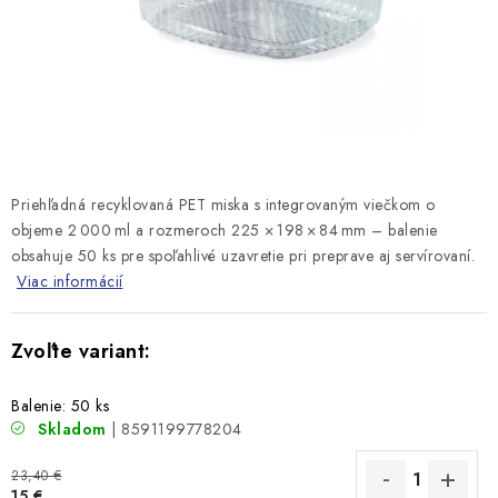
Priehľadná recyklovaná PET miska s integrovaným viečkom o
objeme 2 000 ml a rozmeroch 225 × 198 × 84 mm – balenie
obsahuje 50 ks pre spoľahlivé uzavretie pri preprave aj servírovaní.
Viac informácií
Balenie: 50 ks
Skladom
| 8591199778204
23,40 €
15 €