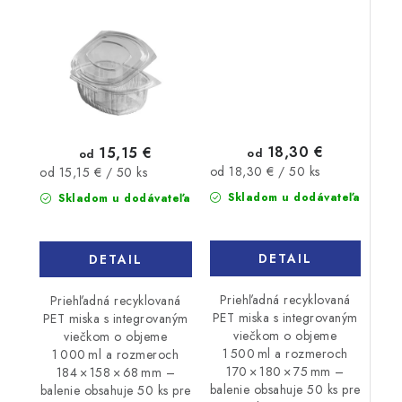
1000ml 50ks
1500ml 50ks
18,30 €
15,15 €
od
od
Jednotková
Jednotková
od 18,30 € / 50 ks
od 15,15 € / 50 ks
cena:
cena:
Skladom u dodávateľa
Skladom u dodávateľa
DETAIL
DETAIL
Priehľadná recyklovaná
Priehľadná recyklovaná
PET miska s integrovaným
PET miska s integrovaným
viečkom o objeme
viečkom o objeme
1 500 ml a rozmeroch
1 000 ml a rozmeroch
170 × 180 × 75 mm –
184 × 158 × 68 mm –
balenie obsahuje 50 ks pre
balenie obsahuje 50 ks pre