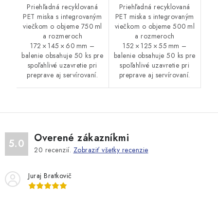
Priehľadná recyklovaná
Priehľadná recyklovaná
PET miska s integrovaným
PET miska s integrovaným
viečkom o objeme 750 ml
viečkom o objeme 500 ml
a rozmeroch
a rozmeroch
172 × 145 × 60 mm –
152 × 125 × 55 mm –
balenie obsahuje 50 ks pre
balenie obsahuje 50 ks pre
spoľahlivé uzavretie pri
spoľahlivé uzavretie pri
preprave aj servírovaní.
preprave aj servírovaní.
Overené zákazníkmi
5.0
20
recenzií.
Zobraziť všetky recenzie
Juraj Bratkovič