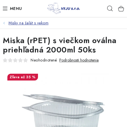
Prejsť
Hľad
na
obsah
Misky na šalát s vekom
TAŠKY A VRECKÁ
Miska (rPET) s viečkom oválna
FÓLIE, PAPIER, RUKAVICE
priehľadná 2000ml 50ks
JEDNORÁZOVÝ RIAD
Neohodnotené
Podrobnosti hodnotenia
OBALY NA JEDLO
až 35 %
VRECIA NA ODPAD, HYGIENA
PÁSKY A DOPLNKY
Kontakty
Doprava a platba