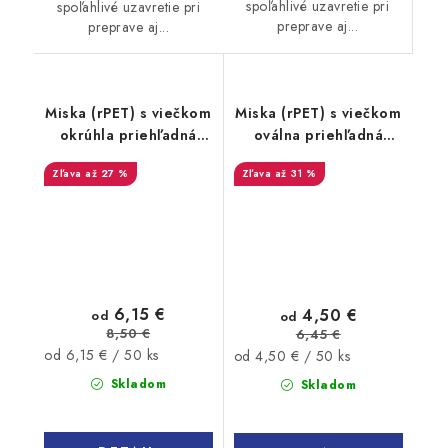
spoľahlivé uzavretie pri
spoľahlivé uzavretie pri
preprave aj...
preprave aj...
Miska (rPET) s viečkom
Miska (rPET) s viečkom
okrúhla priehľadná
oválna priehľadná
500ml 50 ks
375ml 50ks
až 27 %
až 31 %
6,15 €
4,50 €
od
od
8,50 €
6,45 €
Jednotková
Jednotková
od 6,15 € / 50 ks
od 4,50 € / 50 ks
cena:
cena:
Skladom
Skladom