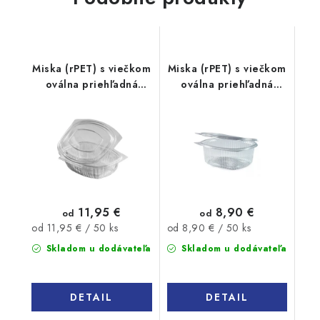
Miska (rPET) s viečkom
Miska (rPET) s viečkom
oválna priehľadná
oválna priehľadná
750ml 50ks
500ml 50ks
11,95 €
8,90 €
od
od
Jednotková
Jednotková
od 11,95 € / 50 ks
od 8,90 € / 50 ks
cena:
cena:
Skladom u dodávateľa
Skladom u dodávateľa
DETAIL
DETAIL