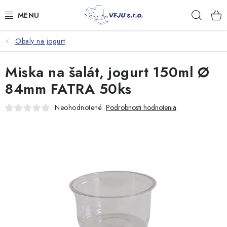
Prejsť
Hľad
na
obsah
Obaly na jogurt
TAŠKY A VRECKÁ
Miska na šalát, jogurt 150ml Ø
FÓLIE, PAPIER, RUKAVICE
84mm FATRA 50ks
JEDNORÁZOVÝ RIAD
Neohodnotené
Podrobnosti hodnotenia
OBALY NA JEDLO
VRECIA NA ODPAD, HYGIENA
PÁSKY A DOPLNKY
Kontakty
Doprava a platba