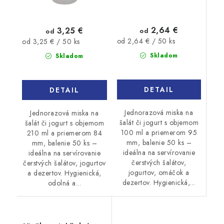
2,64 €
3,25 €
od
od
Jednotková
Jednotková
od 2,64 € / 50 ks
od 3,25 € / 50 ks
cena:
cena:
Skladom
Skladom
DETAIL
DETAIL
Jednorazová miska na
Jednorazová miska na
šalát či jogurt s objemom
šalát či jogurt s objemom
100 ml a priemerom 95
210 ml a priemerom 84
mm, balenie 50 ks –
mm, balenie 50 ks –
ideálna na servírovanie
ideálna na servírovanie
čerstvých šalátov,
čerstvých šalátov, jogurtov
jogurtov, omáčok a
a dezertov. Hygienická,
dezertov. Hygienická,...
odolná a...