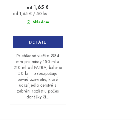
1,65 €
od
Jednotková
od 1,65 € / 50 ks
cena:
Skladom
DETAIL
Priehľadné viečko Ø84
mm pre misky 150 ml a
210 ml od FATRA, balenie
50 ks – zabezpečuje
pevné uzavretie, ktoré
udrží jedlo čerstvé a
zabráni rozliatiu počas
donášky či...