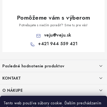
Pomôžeme vám s výberom
Potrebujete s niečím poradiť? Sme tu pre vás!
veju
@
veju.sk
+421 944 559 421
Z
á
Posledné hodnotenie produktov
p
ä
KONTAKT
t
Miska na šalát 250ml FATRA 50ks
i
VEJU s.r.o.
O NÁKUPE
Janka Kráľa 1059/82
e
Nitra 94901
O nás
IČO: 54577161
PRÁVNE INFORMÁCIE
Tento web používa súbory cookie. Ďalším prechádzaním
IČ DPH: SK2121721426