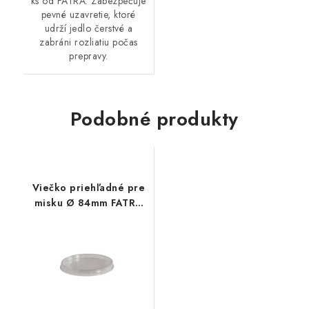
ks od FATRA. Zabezpečuje
pevné uzavretie, ktoré
udrží jedlo čerstvé a
zabráni rozliatiu počas
prepravy.
Podobné produkty
Viečko priehľadné pre
misku Ø 84mm FATRA
50ks