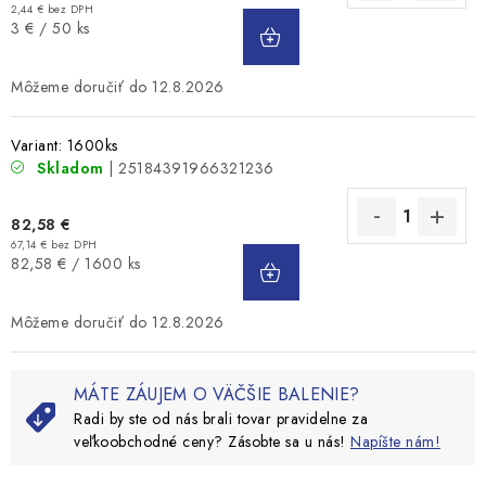
2,44 € bez DPH
DO
Jednotková
3 € / 50 ks
KOŠÍKA
cena:
12.8.2026
Variant: 1600ks
Skladom
| 25184391966321236
82,58 €
67,14 € bez DPH
DO
Jednotková
82,58 € / 1600 ks
KOŠÍKA
cena:
12.8.2026
MÁTE ZÁUJEM O VÄČŠIE BALENIE?
Radi by ste od nás brali tovar pravidelne za
veľkoobchodné ceny? Zásobte sa u nás!
Napíšte nám!