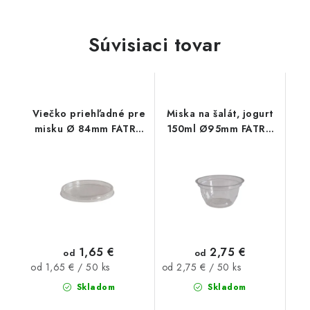
Súvisiaci tovar
Viečko priehľadné pre
Miska na šalát, jogurt
misku Ø 84mm FATRA
150ml Ø95mm FATRA
50ks
50ks
1,65 €
2,75 €
od
od
Jednotková
Jednotková
od 1,65 € / 50 ks
od 2,75 € / 50 ks
cena:
cena:
Skladom
Skladom