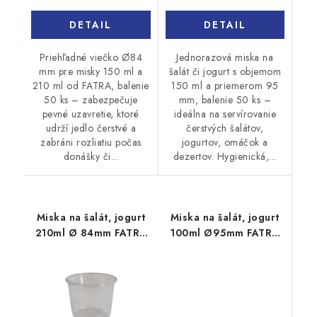
DETAIL
DETAIL
Priehľadné viečko Ø84
Jednorazová miska na
mm pre misky 150 ml a
šalát či jogurt s objemom
210 ml od FATRA, balenie
150 ml a priemerom 95
50 ks – zabezpečuje
mm, balenie 50 ks –
pevné uzavretie, ktoré
ideálna na servírovanie
udrží jedlo čerstvé a
čerstvých šalátov,
zabráni rozliatiu počas
jogurtov, omáčok a
donášky či...
dezertov. Hygienická,...
Miska na šalát, jogurt
Miska na šalát, jogurt
210ml Ø 84mm FATRA
100ml Ø95mm FATRA
50ks
50ks