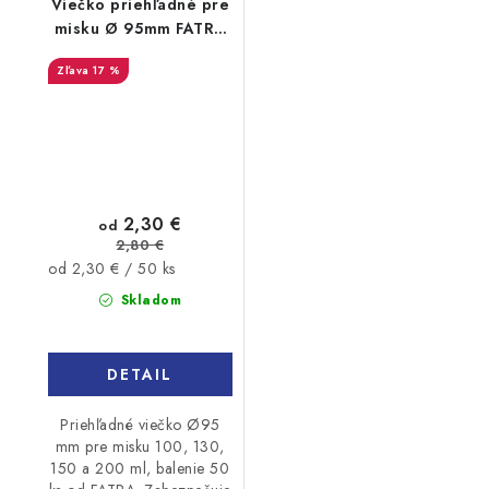
Viečko priehľadné pre
misku Ø 95mm FATRA
50ks
17 %
2,30 €
od
2,80 €
Jednotková
od 2,30 € / 50 ks
cena:
Skladom
DETAIL
Priehľadné viečko Ø95
mm pre misku 100, 130,
150 a 200 ml, balenie 50