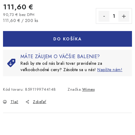
111,60 €
90,73 € bez DPH
Jednotková cena:
111,60 € / 200 ks
DO KOŠÍKA
MÁTE ZÁUJEM O VÄČŠIE BALENIE?
Radi by ste od nás brali tovar pravidelne za
veľkoobchodné ceny? Zásobte sa u nás!
Napíšte nám!
Kód tovaru:
8591199744148
Značka:
Wimex
Tlač
Zdieľať