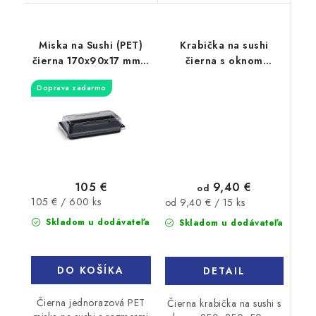
Miska na Sushi (PET)
Krabička na sushi
čierna 170x90x17 mm +
čierna s oknom
viečko, 600 sád
250x250x50mm 15ks
Doprava zadarmo
9,40 €
105 €
od
Jednotková
Jednotková
105 € / 600 ks
od 9,40 € / 15 ks
cena:
cena:
Skladom u dodávateľa
Skladom u dodávateľa
DO KOŠÍKA
DETAIL
Čierna jednorazová PET
Čierna krabička na sushi s