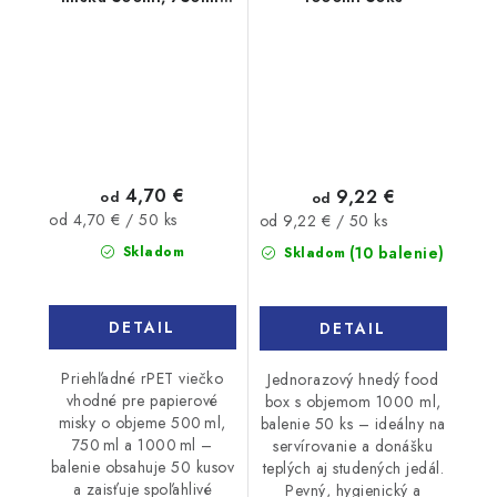
1000ml 50ks
4,70 €
9,22 €
od
od
Jednotková
Jednotková
od 4,70 € / 50 ks
od 9,22 € / 50 ks
cena:
cena:
(10 balenie)
Skladom
Skladom
DETAIL
DETAIL
Priehľadné rPET viečko
Jednorazový hnedý food
vhodné pre papierové
box s objemom 1000 ml,
misky o objeme 500 ml,
balenie 50 ks – ideálny na
750 ml a 1000 ml –
servírovanie a donášku
balenie obsahuje 50 kusov
teplých aj studených jedál.
a zaisťuje spoľahlivé
Pevný, hygienický a