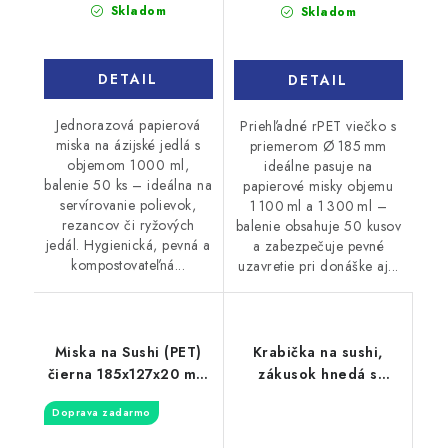
cena:
cena:
Skladom
Skladom
DETAIL
DETAIL
Jednorazová papierová
Priehľadné rPET viečko s
miska na ázijské jedlá s
priemerom Ø 185 mm
objemom 1000 ml,
ideálne pasuje na
balenie 50 ks – ideálna na
papierové misky objemu
servírovanie polievok,
1 100 ml a 1 300 ml –
rezancov či ryžových
balenie obsahuje 50 kusov
jedál. Hygienická, pevná a
a zabezpečuje pevné
kompostovateľná...
uzavretie pri donáške aj...
Miska na Sushi (PET)
Krabička na sushi,
čierna 185x127x20 mm
zákusok hnedá s
+ viečko, 400 sád
oknom 220x140x50mm
Doprava zadarmo
15ks