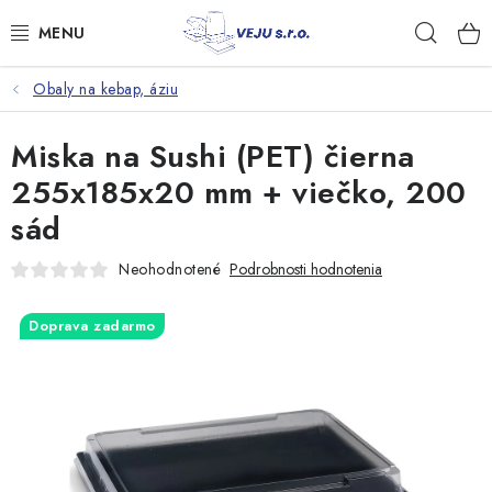
Prejsť
Hľad
na
obsah
Obaly na kebap, áziu
TAŠKY A VRECKÁ
Miska na Sushi (PET) čierna
FÓLIE, PAPIER, RUKAVICE
255x185x20 mm + viečko, 200
JEDNORÁZOVÝ RIAD
sád
OBALY NA JEDLO
Neohodnotené
Podrobnosti hodnotenia
VRECIA NA ODPAD, HYGIENA
Doprava zadarmo
PÁSKY A DOPLNKY
Kontakty
Doprava a platba