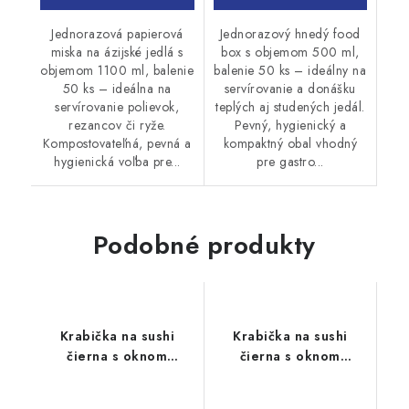
Jednorazová papierová
Jednorazový hnedý food
miska na ázijské jedlá s
box s objemom 500 ml,
objemom 1100 ml, balenie
balenie 50 ks – ideálny na
50 ks – ideálna na
servírovanie a donášku
servírovanie polievok,
teplých aj studených jedál.
rezancov či ryže.
Pevný, hygienický a
Kompostovateľná, pevná a
kompaktný obal vhodný
hygienická voľba pre...
pre gastro...
Podobné produkty
Krabička na sushi
Krabička na sushi
čierna s oknom
čierna s oknom
220x140x50mm 15ks
220x100x50mm 15ks