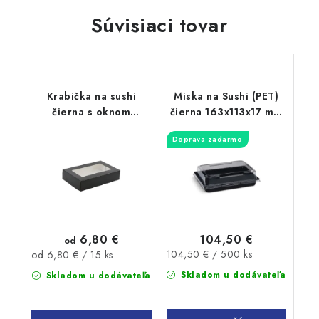
Súvisiaci tovar
Krabička na sushi
Miska na Sushi (PET)
čierna s oknom
čierna 163x113x17 mm
240x150x50mm 15ks
+ viečko, 500 sád
Doprava zadarmo
6,80 €
104,50 €
od
Jednotková
Jednotková
104,50 € / 500 ks
od 6,80 € / 15 ks
cena:
cena:
Skladom u dodávateľa
Skladom u dodávateľa