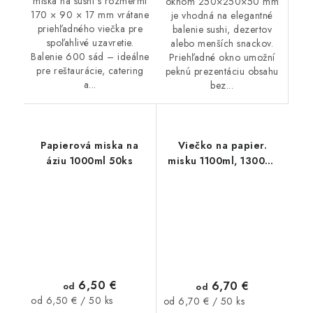
miska na sushi s rozmermi
oknom 250×250×50 mm
170 × 90 × 17 mm vrátane
je vhodná na elegantné
priehľadného viečka pre
balenie sushi, dezertov
spoľahlivé uzavretie.
alebo menších snackov.
Balenie 600 sád – ideálne
Priehľadné okno umožní
pre reštaurácie, catering
peknú prezentáciu obsahu
a...
bez...
Papierová miska na
Viečko na papier.
áziu 1000ml 50ks
misku 1100ml, 1300ml
50ks
6,50 €
6,70 €
od
od
Jednotková
Jednotková
od 6,50 € / 50 ks
od 6,70 € / 50 ks