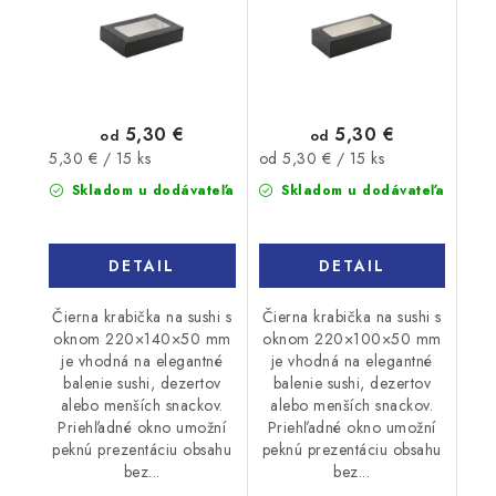
5,30 €
5,30 €
od
od
Jednotková
Jednotková
5,30 € / 15 ks
od 5,30 € / 15 ks
cena:
cena:
Skladom u dodávateľa
Skladom u dodávateľa
DETAIL
DETAIL
Čierna krabička na sushi s
Čierna krabička na sushi s
oknom 220×140×50 mm
oknom 220×100×50 mm
je vhodná na elegantné
je vhodná na elegantné
balenie sushi, dezertov
balenie sushi, dezertov
alebo menších snackov.
alebo menších snackov.
Priehľadné okno umožní
Priehľadné okno umožní
peknú prezentáciu obsahu
peknú prezentáciu obsahu
bez...
bez...