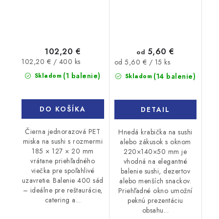
102,20 €
5,60 €
od
Jednotková
102,20 € / 400 ks
Jednotková
od 5,60 € / 15 ks
cena:
cena:
(1 balenie)
Skladom
(14 balenie)
Skladom
DO KOŠÍKA
DETAIL
Čierna jednorazová PET
Hnedá krabička na sushi
miska na sushi s rozmermi
alebo zákusok s oknom
185 × 127 × 20 mm
220×140×50 mm je
vrátane priehľadného
vhodná na elegantné
viečka pre spoľahlivé
balenie sushi, dezertov
uzavretie. Balenie 400 sád
alebo menších snackov.
– ideálne pre reštaurácie,
Priehľadné okno umožní
catering a...
peknú prezentáciu
obsahu...