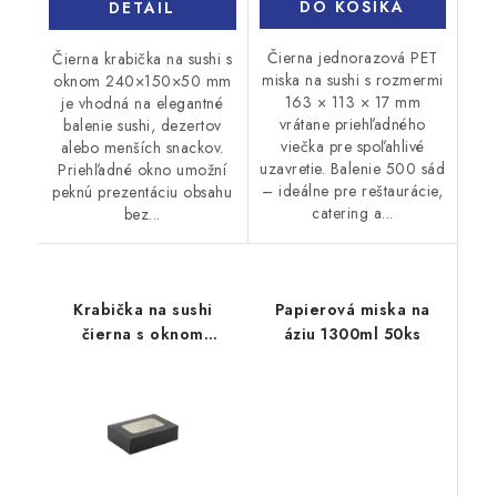
DO KOŠÍKA
DETAIL
Čierna jednorazová PET
Čierna krabička na sushi s
miska na sushi s rozmermi
oknom 240×150×50 mm
163 × 113 × 17 mm
je vhodná na elegantné
vrátane priehľadného
balenie sushi, dezertov
viečka pre spoľahlivé
alebo menších snackov.
uzavretie. Balenie 500 sád
Priehľadné okno umožní
– ideálne pre reštaurácie,
peknú prezentáciu obsahu
catering a...
bez...
Krabička na sushi
Papierová miska na
čierna s oknom
áziu 1300ml 50ks
160x100x50mm 15ks