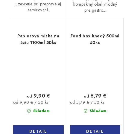
uzavretie pri preprave aj
kompaktný obal vhodný
servírovaní.
pre gastro...
Papierová miska na
Food box hnedý 500ml
áziu 1100ml 50ks
50ks
9,90 €
5,79 €
od
od
Jednotková
Jednotková
od 9,90 € / 50 ks
od 5,79 € / 50 ks
cena:
cena:
Skladom
Skladom
DETAIL
DETAIL