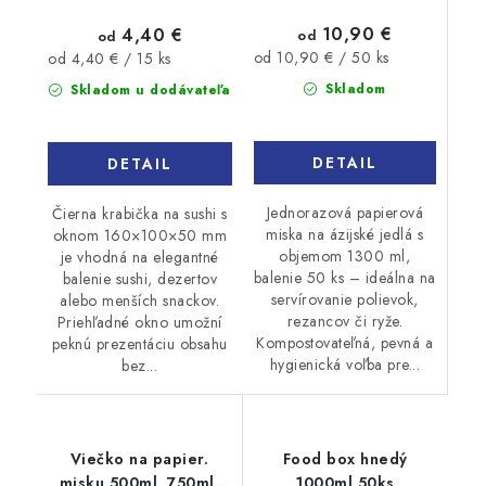
10,90 €
4,40 €
od
od
Jednotková
Jednotková
od 10,90 € / 50 ks
od 4,40 € / 15 ks
cena:
cena:
Skladom
Skladom u dodávateľa
DETAIL
DETAIL
Jednorazová papierová
Čierna krabička na sushi s
miska na ázijské jedlá s
oknom 160×100×50 mm
objemom 1300 ml,
je vhodná na elegantné
balenie 50 ks – ideálna na
balenie sushi, dezertov
servírovanie polievok,
alebo menších snackov.
rezancov či ryže.
Priehľadné okno umožní
Kompostovateľná, pevná a
peknú prezentáciu obsahu
hygienická voľba pre...
bez...
Viečko na papier.
Food box hnedý
misku 500ml, 750ml,
1000ml 50ks