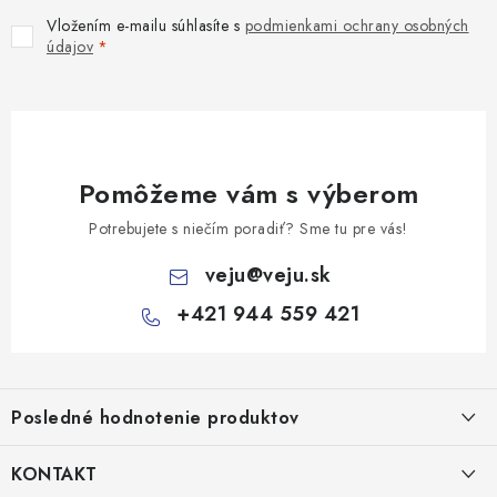
Vložením e-mailu súhlasíte s
podmienkami ochrany osobných
údajov
Pomôžeme vám s výberom
Potrebujete s niečím poradiť? Sme tu pre vás!
veju
@
veju.sk
+421 944 559 421
Z
á
Posledné hodnotenie produktov
p
ä
KONTAKT
t