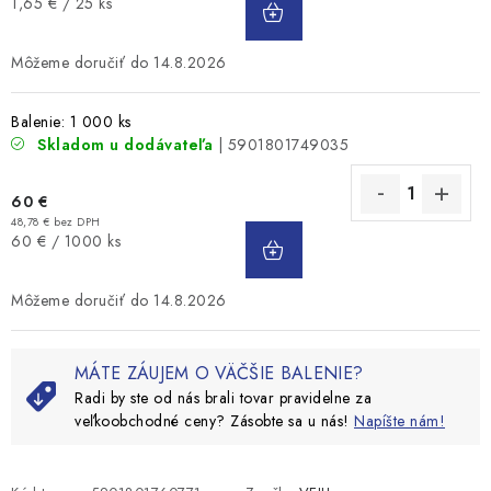
Jednotková
1,65 € / 25 ks
KOŠÍKA
cena:
14.8.2026
Balenie: 1 000 ks
Skladom u dodávateľa
| 5901801749035
60 €
48,78 € bez DPH
DO
Jednotková
60 € / 1000 ks
KOŠÍKA
cena:
14.8.2026
MÁTE ZÁUJEM O VÄČŠIE BALENIE?
Radi by ste od nás brali tovar pravidelne za
veľkoobchodné ceny? Zásobte sa u nás!
Napíšte nám!