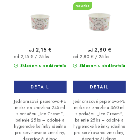
Novinka
2,15 €
2,80 €
od
od
Jednotková
Jednotková
od 2,15 € / 25 ks
od 2,80 € / 25 ks
cena:
cena:
Skladom u dodávateľa
Skladom u dodávateľa
DETAIL
DETAIL
Jednorazová papierovo-PE
Jednorazová papierovo-PE
miska na zmrzlinu 245 ml
miska na zmrzlinu 360 ml
s potlačou „Ice Cream“,
s potlačou „Ice Cream“,
balenie 25 ks – odolné a
balenie 25 ks – odolné a
hygienické kelímky ideálne
hygienické kelímky ideálne
pre servírovanie zmrzliny,
pre servírovanie zmrzliny,
dezertov či dipov.
dezertov či dipov.