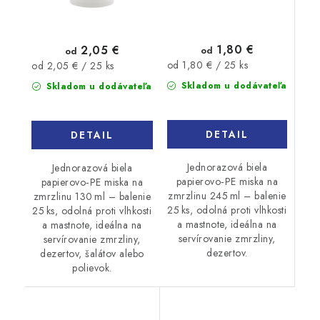
1,80 €
2,05 €
od
od
Jednotková
Jednotková
od 1,80 € / 25 ks
od 2,05 € / 25 ks
cena:
cena:
Skladom u dodávateľa
Skladom u dodávateľa
DETAIL
DETAIL
Jednorazová biela
Jednorazová biela
papierovo‑PE miska na
papierovo‑PE miska na
zmrzlinu 245 ml – balenie
zmrzlinu 130 ml – balenie
25 ks, odolná proti vlhkosti
25 ks, odolná proti vlhkosti
a mastnote, ideálna na
a mastnote, ideálna na
servírovanie zmrzliny,
servírovanie zmrzliny,
dezertov.
dezertov, šalátov alebo
polievok.