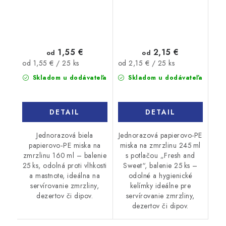
1,55 €
2,15 €
od
od
Jednotková
Jednotková
od 1,55 € / 25 ks
od 2,15 € / 25 ks
cena:
cena:
Skladom u dodávateľa
Skladom u dodávateľa
DETAIL
DETAIL
Jednorazová biela
Jednorazová papierovo-PE
papierovo‑PE miska na
miska na zmrzlinu 245 ml
zmrzlinu 160 ml – balenie
s potlačou „Fresh and
25 ks, odolná proti vlhkosti
Sweet“, balenie 25 ks –
a mastnote, ideálna na
odolné a hygienické
servírovanie zmrzliny,
kelímky ideálne pre
dezertov či dipov.
servírovanie zmrzliny,
dezertov či dipov.