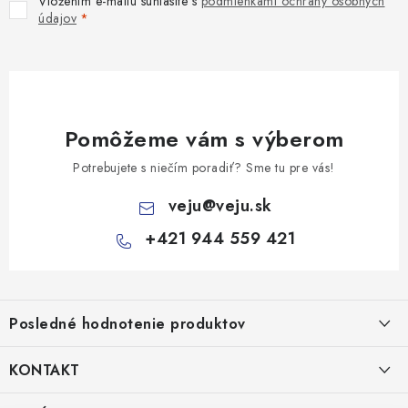
Vložením e-mailu súhlasíte s
podmienkami ochrany osobných
údajov
Pomôžeme vám s výberom
Potrebujete s niečím poradiť? Sme tu pre vás!
veju
@
veju.sk
+421 944 559 421
Z
á
Posledné hodnotenie produktov
p
ä
KONTAKT
t
Miska na šalát 250ml FATRA 50ks
VEJU s.r.o.