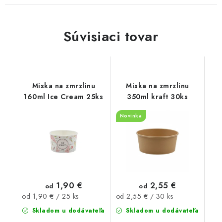
Súvisiaci tovar
Miska na zmrzlinu
Miska na zmrzlinu
160ml Ice Cream 25ks
350ml kraft 30ks
Novinka
1,90 €
2,55 €
od
od
Jednotková
Jednotková
od 1,90 € / 25 ks
od 2,55 € / 30 ks
cena:
cena:
Skladom u dodávateľa
Skladom u dodávateľa