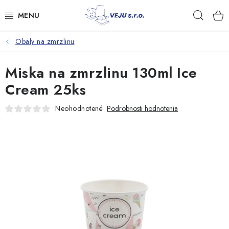
Prejsť
Hľad
na
obsah
Obaly na zmrzlinu
TAŠKY A VRECKÁ
Miska na zmrzlinu 130ml Ice
FÓLIE, PAPIER, RUKAVICE
Cream 25ks
JEDNORÁZOVÝ RIAD
Neohodnotené
Podrobnosti hodnotenia
OBALY NA JEDLO
VRECIA NA ODPAD, HYGIENA
PÁSKY A DOPLNKY
Kontakty
Doprava a platba