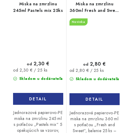
Miska na zmrzlinu
Miska na zmrzlinu
245ml Pastels mix 25ks
360ml Fresh and Sweet
25ks
Novinka
2,30 €
2,80 €
od
od
Jednotková
Jednotková
od 2,30 € / 25 ks
od 2,80 € / 25 ks
cena:
cena:
Skladom u dodávateľa
Skladom u dodávateľa
DETAIL
DETAIL
Jednorazová papierovo-PE
Jednorazová papierovo-PE
miska na zmrzlinu 245 ml
miska na zmrzlinu 360 ml
s potlačou „Pastels mix“ 5
s potlačou „Fresh and
opakujúcich sa vzorov,
Sweet“, balenie 25 ks –