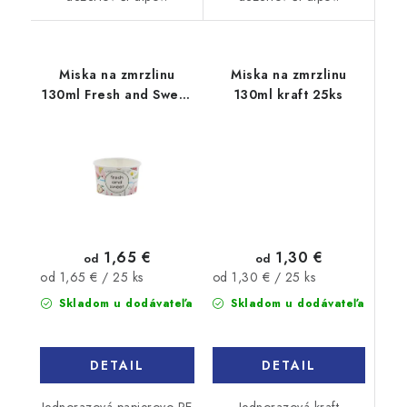
Miska na zmrzlinu
Miska na zmrzlinu
130ml Fresh and Sweet
130ml kraft 25ks
25ks
1,30 €
1,65 €
od
od
Jednotková
Jednotková
od 1,30 € / 25 ks
od 1,65 € / 25 ks
cena:
cena:
Skladom u dodávateľa
Skladom u dodávateľa
DETAIL
DETAIL
Jednorazová kraft