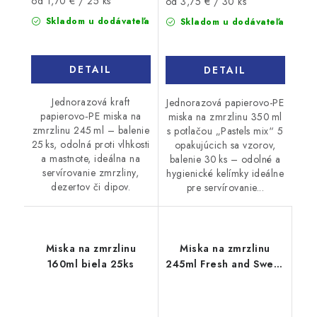
Jednotková
od 1,70 € / 25 ks
od 3,75 € / 30 ks
cena:
cena:
Skladom u dodávateľa
Skladom u dodávateľa
DETAIL
DETAIL
Jednorazová kraft
Jednorazová papierovo-PE
papierovo‑PE miska na
miska na zmrzlinu 350 ml
zmrzlinu 245 ml – balenie
s potlačou „Pastels mix“ 5
25 ks, odolná proti vlhkosti
opakujúcich sa vzorov,
a mastnote, ideálna na
balenie 30 ks – odolné a
servírovanie zmrzliny,
hygienické kelímky ideálne
dezertov či dipov.
pre servírovanie...
Miska na zmrzlinu
Miska na zmrzlinu
160ml biela 25ks
245ml Fresh and Sweet
25ks