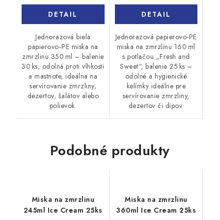
DETAIL
DETAIL
Jednorazová biela
Jednorazová papierovo-PE
papierovo‑PE miska na
miska na zmrzlinu 160 ml
zmrzlinu 350 ml – balenie
s potlačou „Fresh and
30 ks, odolná proti vlhkosti
Sweet“, balenie 25 ks –
a mastnote, ideálna na
odolné a hygienické
servírovanie zmrzliny,
kelímky ideálne pre
dezertov, šalátov alebo
servírovanie zmrzliny,
polievok.
dezertov či dipov.
Podobné produkty
Miska na zmrzlinu
Miska na zmrzlinu
245ml Ice Cream 25ks
360ml Ice Cream 25ks