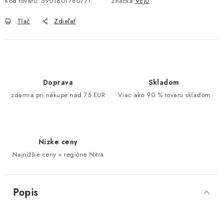
Kód tovaru:
5901801760771
Značka:
VEJU
Tlač
Zdieľať
Doprava
Skladom
zdarma pri nákupe nad 75 EUR
Viac ako 90 % tovaru skladom
Nízke ceny
Najnižšie ceny v regióne Nitra
Popis