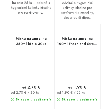
balenie 25 ks – odolné a
odolné a hygienické
hygienické kelímky ideálne
kelímky ideálne pre
pre servírovanie...
servírovanie zmrzliny,
dezertov či dipov.
Miska na zmrzlinu
Miska na zmrzlinu
350ml biela 30ks
160ml Fresh and Sweet
25ks
2,70 €
1,90 €
od
od
Jednotková
Jednotková
od 2,70 € / 30 ks
od 1,90 € / 25 ks
cena:
cena:
Skladom u dodávateľa
Skladom u dodávateľa