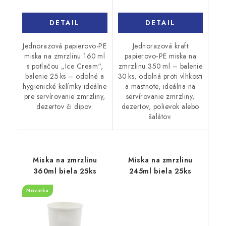
DETAIL
DETAIL
Jednorazová papierovo-PE
Jednorazová kraft
miska na zmrzlinu 160 ml
papierovo‑PE miska na
s potlačou „Ice Cream“,
zmrzlinu 350 ml – balenie
balenie 25 ks – odolné a
30 ks, odolná proti vlhkosti
hygienické kelímky ideálne
a mastnote, ideálna na
pre servírovanie zmrzliny,
servírovanie zmrzliny,
dezertov či dipov.
dezertov, polievok alebo
šalátov.
Miska na zmrzlinu
Miska na zmrzlinu
360ml biela 25ks
245ml biela 25ks
Novinka