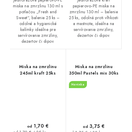
Jednorazová papierovo-PE
papierovo‑PE miska na
miska na zmrzlinu 130 ml s
zmrzlinu 130 ml – balenie
potlačou „Fresh and
25 ks, odolná proti vlhkosti
Sweet“, balenie 25 ks –
a mastnote, ideálna na
odolné a hygienické
servírovanie zmrzliny,
kelímky ideálne pre
dezertov či dipov.
servírovanie zmrzliny,
dezertov či dipov.
Miska na zmrzlinu
Miska na zmrzlinu
245ml kraft 25ks
350ml Pastels mix 30ks
Novinka
1,70 €
3,75 €
od
od
Jednotková