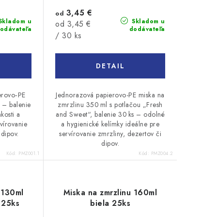
3,45 €
od
Skladom u
Skladom u
Jednotková
od 3,45 €
odávateľa
dodávateľa
cena:
/ 30 ks
DETAIL
erovo‑PE
Jednorazová papierovo-PE miska na
 – balenie
zmrzlinu 350 ml s potlačou „Fresh
hkosti a
and Sweet“, balenie 30 ks – odolné
vírovanie
a hygienické kelímky ideálne pre
 dipov.
servírovanie zmrzliny, dezertov či
dipov.
Kód:
PMZ001.1
Kód:
PMZ004.2
 130ml
Miska na zmrzlinu 160ml
 25ks
biela 25ks