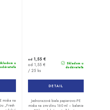
1,55 €
od
Skladom u
Skladom u
Jednotková
od 1,55 €
odávateľa
dodávateľa
cena:
/ 25 ks
DETAIL
E miska na
Jednorazová biela papierovo‑PE
čou „Fresh
miska na zmrzlinu 160 ml – balenie