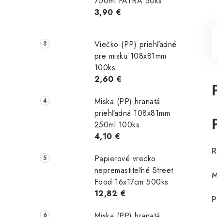
700ml FATRA 50ks
3,90 €
Viečko (PP) priehľadné
pre misku 108x81mm
100ks
2,60 €
Miska (PP) hranatá
priehľadná 108x81mm
250ml 100ks
4,10 €
R
Papierové vrecko
nepremastiteľné Street
M
Food 16x17cm 500ks
12,82 €
P
Miska (PP) hranatá