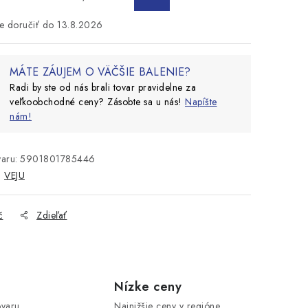
KOŠÍKA
13.8.2026
MÁTE ZÁUJEM O VÄČŠIE BALENIE?
Radi by ste od nás brali tovar pravidelne za
veľkoobchodné ceny? Zásobte sa u nás!
Napíšte
nám!
aru:
5901801785446
:
VEJU
č
Zdieľať
Nízke ceny
ovaru
Najnižšie ceny v regióne