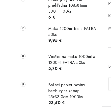
P
priehľadná 108x81mm
500ml 100ks
K
6 €
M
Miska 1200ml biela FATRA
50ks
9,95 €
Viečko na misku 1000ml a
1200ml FATRA 50ks
B
5,70 €
Baliaci papier noviny
hamburger kebap
25x33,3cm 1000ks
23,50 €