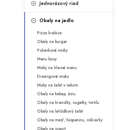
g
Jednorázový riad
ý
ó
p
r
Obaly na jedlo
a
i
Pizza krabice
e
n
Obaly na burger
e
Polievkové misky
Menu boxy
l
Misky na hlavné menu
Dresingové misky
Misky na šalát s vekom
Obaly na kebap, áziu
Obaly na hranolky, nugetky, tortilu
Obaly na lahôdkový šalát
Obaly na masť, húspeninu, oškvarky
Obaly na jogurt