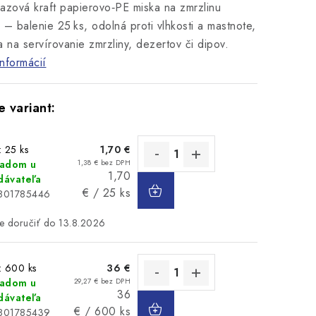
azová kraft papierovo‑PE miska na zmrzlinu
 – balenie 25 ks, odolná proti vlhkosti a mastnote,
a na servírovanie zmrzliny, dezertov či dipov.
informácií
: 25 ks
1,70 €
ladom u
1,38 € bez DPH
Jednotková
1,70
DO
dávateľa
cena:
€ / 25 ks
KOŠÍKA
1801785446
13.8.2026
: 600 ks
36 €
ladom u
29,27 € bez DPH
Jednotková
36
DO
dávateľa
cena:
€ / 600 ks
1801785439