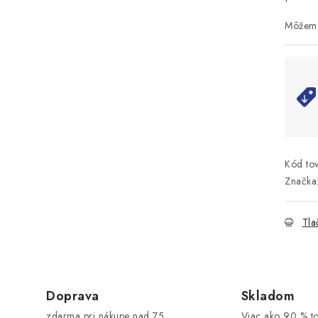
Kód tov
Značka
Tla
Doprava
Skladom
zdarma pri nákupe nad 75
Viac ako 90 % t