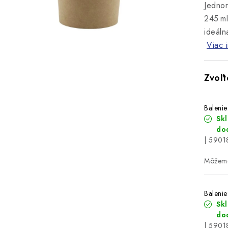
Jednor
245 ml
ideáln
Viac 
Balenie
Sk
do
| 590
Balenie
Sk
do
| 590