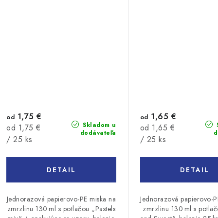
1,75 €
1,65 €
od
od
Skladom u
Jednotková
Jednotková
od 1,75 €
od 1,65 €
dodávateľa
d
cena:
cena:
/ 25 ks
/ 25 ks
DETAIL
DETAIL
Jednorazová papierovo-PE miska na
Jednorazová papierovo-P
zmrzlinu 130 ml s potlačou „Pastels
zmrzlinu 130 ml s potla