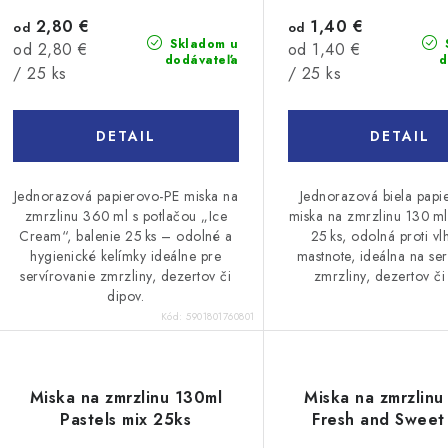
2,80 €
1,40 €
od
od
Skladom u
Jednotková
Jednotková
od 2,80 €
od 1,40 €
dodávateľa
d
cena:
cena:
/ 25 ks
/ 25 ks
DETAIL
DETAIL
Jednorazová papierovo-PE miska na
Jednorazová biela papi
zmrzlinu 360 ml s potlačou „Ice
miska na zmrzlinu 130 ml
Cream“, balenie 25 ks – odolné a
25 ks, odolná proti vl
hygienické kelímky ideálne pre
mastnote, ideálna na ser
servírovanie zmrzliny, dezertov či
zmrzliny, dezertov či
dipov.
Kód:
5901801760801
Miska na zmrzlinu 130ml
Miska na zmrzlinu
Pastels mix 25ks
Fresh and Sweet