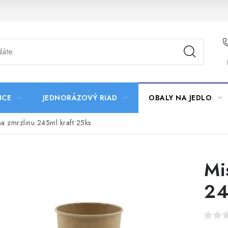
ICE
JEDNORÁZOVÝ RIAD
OBALY NA JEDLO
na zmrzlinu 245ml kraft 25ks
Mi
24