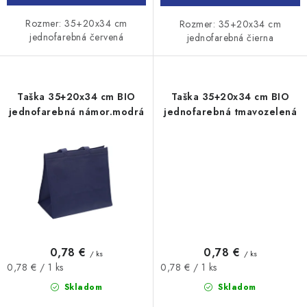
Rozmer: 35+20x34 cm
Rozmer: 35+20x34 cm
jednofarebná červená
jednofarebná čierna
Taška 35+20x34 cm BIO
Taška 35+20x34 cm BIO
jednofarebná námor.modrá
jednofarebná tmavozelená
0,78 €
0,78 €
/ ks
/ ks
Jednotková
Jednotková
0,78 € / 1 ks
0,78 € / 1 ks
cena:
cena:
Skladom
Skladom