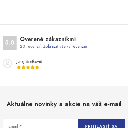
O
v
l
á
d
Overené zákazníkmi
a
5.0
20
recenzií.
Zobraziť všetky recenzie
c
i
Juraj Bratkovič
e
p
r
v
k
y
Aktuálne novinky a akcie na váš e-mail
v
ý
p
Email
PRIHLÁSIŤ SA