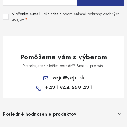
i
s
Vložením e-mailu súhlasíte s
podmienkami ochrany osobných
u
údajov
Pomôžeme vám s výberom
Potrebujete s niečím poradiť? Sme tu pre vás!
veju
@
veju.sk
+421 944 559 421
Z
á
Posledné hodnotenie produktov
p
ä