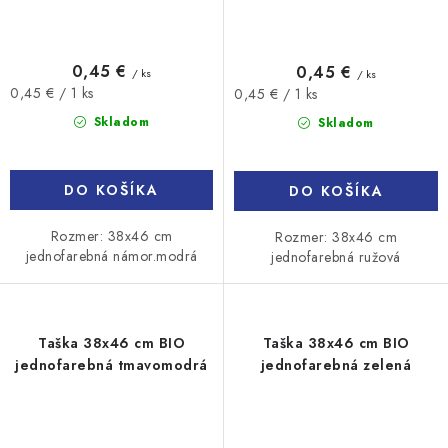
0,45 €
0,45 €
/ ks
/ ks
Jednotková
Jednotková
0,45 € / 1 ks
0,45 € / 1 ks
cena:
cena:
Skladom
Skladom
DO KOŠÍKA
DO KOŠÍKA
Rozmer: 38x46 cm
Rozmer: 38x46 cm
jednofarebná námor.modrá
jednofarebná ružová
Taška 38x46 cm BIO
Taška 38x46 cm BIO
jednofarebná tmavomodrá
jednofarebná zelená