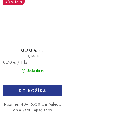
17 %
0,70 €
/ ks
0,85 €
Jednotková
0,70 € / 1 ks
cena:
Skladom
DO KOŠÍKA
Rozmer: 40+15x30 cm Miłego
dnia vzor Lapač snov