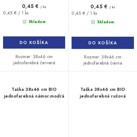
0,45 €
0,45 €
/ ks
/ ks
Jednotková
Jednotková
0,45 € / 1 ks
0,45 € / 1 ks
cena:
cena:
Skladom
Skladom
DO KOŠÍKA
DO KOŠÍKA
Rozmer: 38x46 cm
Rozmer: 38x46 cm
jednofarebná červená
jednofarebná čierna
Taška 38x46 cm BIO
Taška 38x46 cm BIO
jednofarebná námor.modrá
jednofarebná ružová