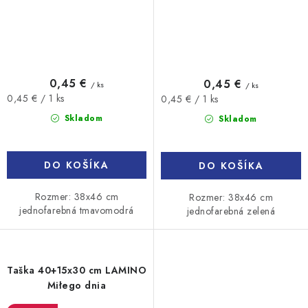
0,45 €
0,45 €
/ ks
/ ks
Jednotková
Jednotková
0,45 € / 1 ks
0,45 € / 1 ks
cena:
cena:
Skladom
Skladom
DO KOŠÍKA
DO KOŠÍKA
Rozmer: 38x46 cm
Rozmer: 38x46 cm
jednofarebná tmavomodrá
jednofarebná zelená
Taška 40+15x30 cm LAMINO
Miłego dnia