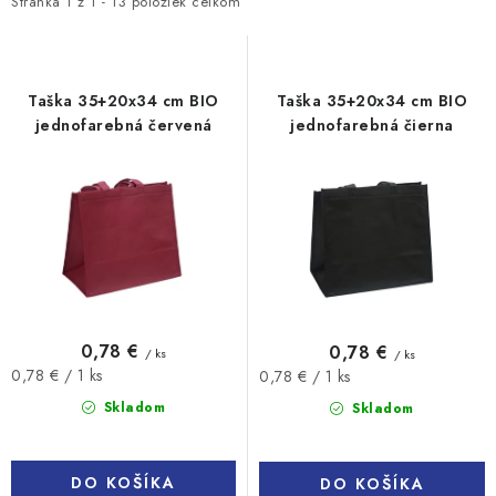
i
e
Stránka
1
z
1
-
13
položiek celkom
s
n
p
i
r
e
Taška 35+20x34 cm BIO
Taška 35+20x34 cm BIO
o
p
jednofarebná červená
jednofarebná čierna
d
r
u
o
k
d
t
u
o
k
v
t
o
0,78 €
0,78 €
/ ks
/ ks
v
Jednotková
Jednotková
0,78 € / 1 ks
0,78 € / 1 ks
cena:
cena:
Skladom
Skladom
DO KOŠÍKA
DO KOŠÍKA