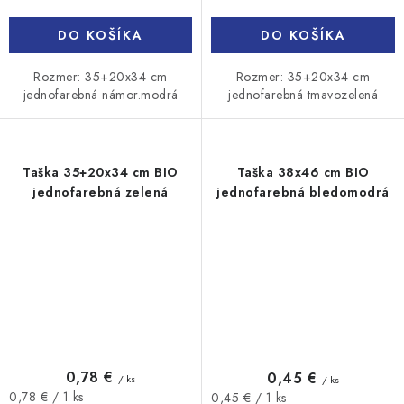
DO KOŠÍKA
DO KOŠÍKA
Rozmer: 35+20x34 cm
Rozmer: 35+20x34 cm
jednofarebná námor.modrá
jednofarebná tmavozelená
Taška 35+20x34 cm BIO
Taška 38x46 cm BIO
jednofarebná zelená
jednofarebná bledomodrá
0,78 €
0,45 €
/ ks
/ ks
Jednotková
Jednotková
0,78 € / 1 ks
0,45 € / 1 ks