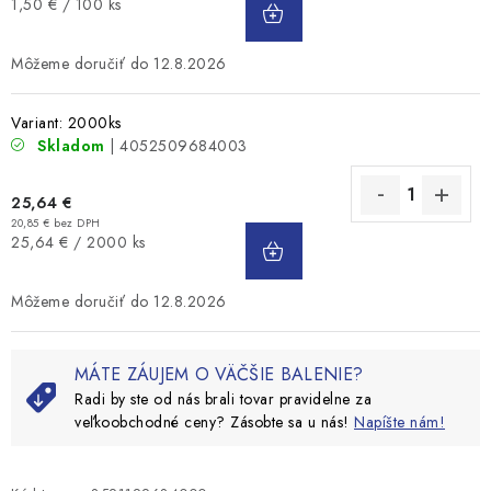
Jednotková
1,50 € / 100 ks
KOŠÍKA
cena:
12.8.2026
Variant: 2000ks
Skladom
| 4052509684003
25,64 €
20,85 € bez DPH
DO
Jednotková
25,64 € / 2000 ks
KOŠÍKA
cena:
12.8.2026
MÁTE ZÁUJEM O VÄČŠIE BALENIE?
Radi by ste od nás brali tovar pravidelne za
veľkoobchodné ceny? Zásobte sa u nás!
Napíšte nám!