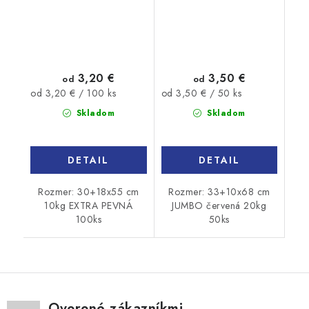
3,20 €
3,50 €
od
od
Jednotková
Jednotková
od 3,20 € / 100 ks
od 3,50 € / 50 ks
cena:
cena:
Skladom
Skladom
DETAIL
DETAIL
Rozmer: 30+18x55 cm
Rozmer: 33+10x68 cm
10kg EXTRA PEVNÁ
JUMBO červená 20kg
100ks
50ks
Overené zákazníkmi