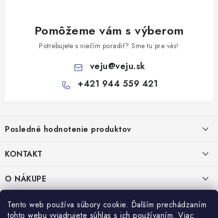
Pomôžeme vám s výberom
Potrebujete s niečím poradiť? Sme tu pre vás!
veju
@
veju.sk
+421 944 559 421
Z
á
Posledné hodnotenie produktov
p
ä
KONTAKT
t
Miska na šalát 250ml FATRA 50ks
i
VEJU s.r.o.
O NÁKUPE
Janka Kráľa 1059/82
e
Nitra 94901
O nás
IČO: 54577161
PRÁVNE INFORMÁCIE
Tento web používa súbory cookie. Ďalším prechádzaním
IČ DPH: SK2121721426
tohto webu vyjadrujete súhlas s ich používaním. Viac
Kontakty