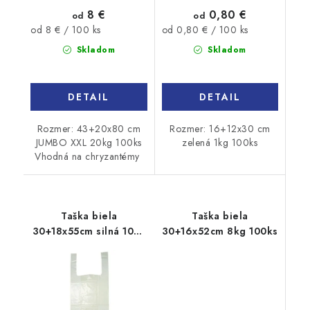
8 €
0,80 €
od
od
Jednotková
Jednotková
od 8 € / 100 ks
od 0,80 € / 100 ks
cena:
cena:
Skladom
Skladom
DETAIL
DETAIL
Rozmer: 43+20x80 cm
Rozmer: 16+12x30 cm
JUMBO XXL 20kg 100ks
zelená 1kg 100ks
Vhodná na chryzantémy
Taška biela
Taška biela
30+18x55cm silná 10kg
30+16x52cm 8kg 100ks
100ks