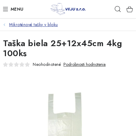
Prejsť
Hľad
na
obsah
Mikroténové tašky v bloku
TAŠKY A VRECKÁ
Taška biela 25+12x45cm 4kg
FÓLIE, PAPIER, RUKAVICE
100ks
JEDNORÁZOVÝ RIAD
Neohodnotené
Podrobnosti hodnotenia
OBALY NA JEDLO
VRECIA NA ODPAD, HYGIENA
PÁSKY A DOPLNKY
Kontakty
Doprava a platba