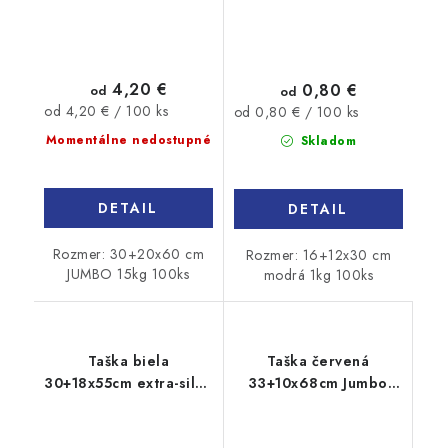
4,20 €
0,80 €
od
od
Jednotková
Jednotková
od 4,20 € / 100 ks
od 0,80 € / 100 ks
cena:
cena:
Momentálne nedostupné
Skladom
DETAIL
DETAIL
Rozmer: 30+20x60 cm
Rozmer: 16+12x30 cm
JUMBO 15kg 100ks
modrá 1kg 100ks
Taška biela
Taška červená
30+18x55cm extra-silná
33+10x68cm Jumbo
10kg 100ks
50ks