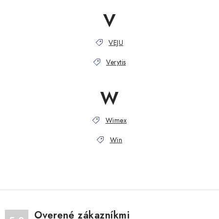
V
VEJU
Verytis
W
Wimex
Win
Overené zákazníkmi