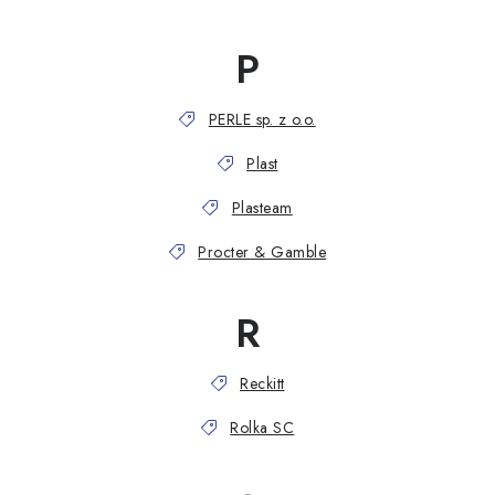
P
PERLE sp. z o.o.
Plast
Plasteam
Procter & Gamble
R
Reckitt
Rolka SC