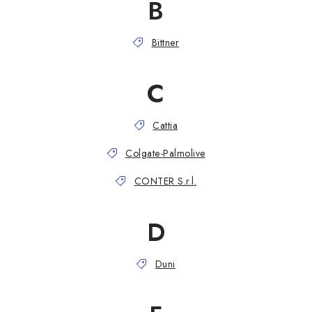
B
Bittner
C
Cattia
Colgate-Palmolive
CONTER S.r.l.
D
Duni