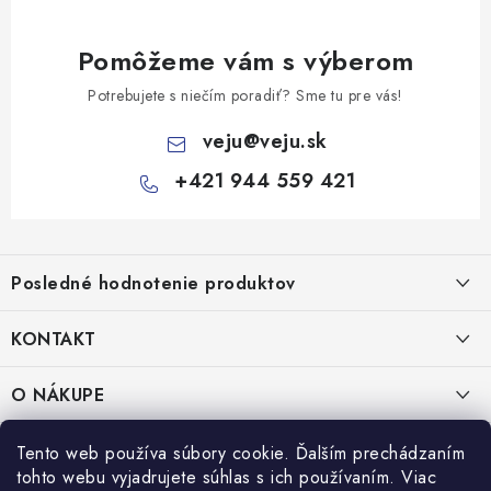
Pomôžeme vám s výberom
Potrebujete s niečím poradiť? Sme tu pre vás!
veju
@
veju.sk
+421 944 559 421
Z
á
Posledné hodnotenie produktov
p
ä
KONTAKT
t
Miska na šalát 250ml FATRA 50ks
i
VEJU s.r.o.
O NÁKUPE
Janka Kráľa 1059/82
e
Nitra 94901
O nás
IČO: 54577161
PRÁVNE INFORMÁCIE
Tento web používa súbory cookie. Ďalším prechádzaním
IČ DPH: SK2121721426
tohto webu vyjadrujete súhlas s ich používaním. Viac
Kontakty