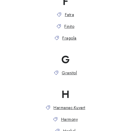
F
Fatra
Finito
Fragola
G
Granitol
H
Harmanec-Kuvert
Harmony