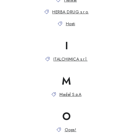
Henkel
HERBA DRUG s.r.o.
Hosti
I
ITALCHIMICA s.r.l.
M
Madel S.p.A
O
Oops!